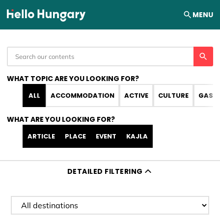
Skip to content
MENU
WHAT TOPIC ARE YOU LOOKING FOR?
ALL
ACCOMMODATION
ACTIVE
CULTURE
GAST
WHAT ARE YOU LOOKING FOR?
ARTICLE
PLACE
EVENT
KAJLA
DETAILED FILTERING
Filter destination