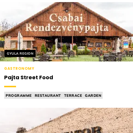
Helyszín címkék:
GYULA REGION
GASTRONOMY
Pajta Street Food
PROGRAMME
RESTAURANT
TERRACE
GARDEN
STREET FOOD