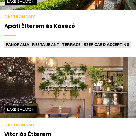
Helyszín címkék:
LAKE BALATON
GASTRONOMY
Apáti Étterem és Kávézó
PANORAMA
RESTAURANT
TERRACE
SZÉP CARD ACCEPTING
PLAYGROUND
Helyszín címkék:
LAKE BALATON
GASTRONOMY
Vitorlás Étterem