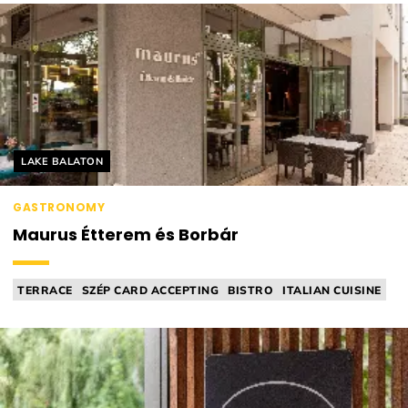
Helyszín címkék:
LAKE BALATON
GASTRONOMY
Maurus Étterem és Borbár
TERRACE
SZÉP CARD ACCEPTING
BISTRO
ITALIAN CUISINE
WINEBAR