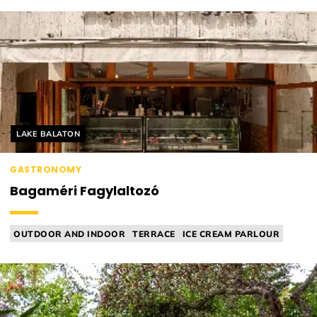
Helyszín címkék:
LAKE BALATON
GASTRONOMY
Bagaméri Fagylaltozó
OUTDOOR AND INDOOR
TERRACE
ICE CREAM PARLOUR
ACCESSIBLE