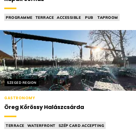
PROGRAMME
TERRACE
ACCESSIBLE
PUB
TAPROOM
Helyszín címkék:
SZEGED REGION
GASTRONOMY
Öreg Kőrössy Halászcsárda
TERRACE
WATERFRONT
SZÉP CARD ACCEPTING
PLAYGROUND
TAVERN