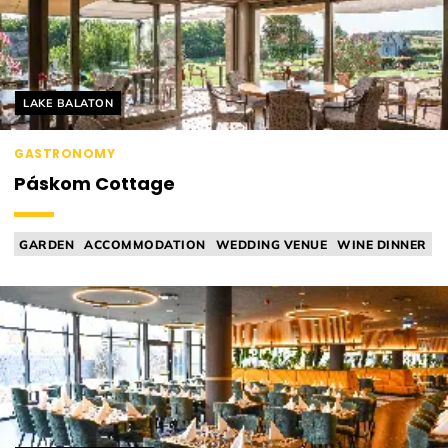
Helyszín címkék:
LAKE BALATON
GASTRONOMY
Páskom Cottage
GARDEN
ACCOMMODATION
WEDDING VENUE
WINE DINNER
ACCESSIBLE