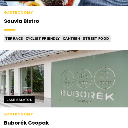
GASTRONOMY
Souvla Bistro
TERRACE
CYCLIST FRIENDLY
CANTEEN
STREET FOOD
MEDITERRANEAN CUISINE
Helyszín címkék:
LAKE BALATON
GASTRONOMY
Buborék Csopak