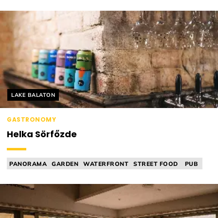
MICHELIN RELEVANT
FINE DINING
Helyszín címkék:
LAKE BALATON
GASTRONOMY
Helka Sörfőzde
PANORAMA
GARDEN
WATERFRONT
STREET FOOD
PUB