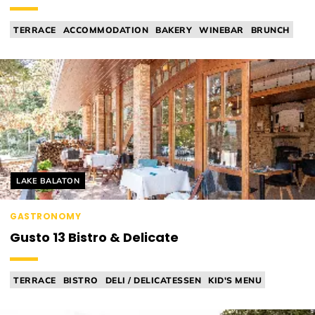
TERRACE
ACCOMMODATION
BAKERY
WINEBAR
BRUNCH
Helyszín címkék:
LAKE BALATON
GASTRONOMY
Gusto 13 Bistro & Delicate
TERRACE
BISTRO
DELI / DELICATESSEN
KID'S MENU
FINE DINING