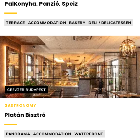
PalKonyha, Panzió, Speiz
TERRACE
ACCOMMODATION
BAKERY
DELI / DELICATESSEN
HOME RESTAURANT
Helyszín címkék:
GREATER BUDAPEST
GASTRONOMY
Platán Bisztró
PANORAMA
ACCOMMODATION
WATERFRONT