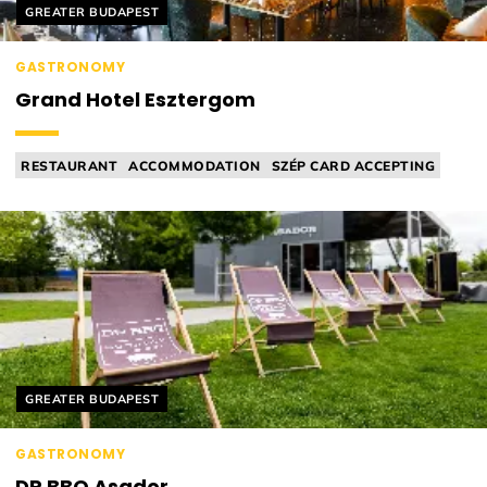
Helyszín címkék:
GREATER BUDAPEST
GASTRONOMY
Grand Hotel Esztergom
RESTAURANT
ACCOMMODATION
SZÉP CARD ACCEPTING
ACCESSIBLE
BRUNCH
Helyszín címkék:
GREATER BUDAPEST
GASTRONOMY
DP BBQ Asador