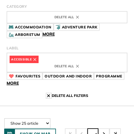
CATEGORY
DELETE ALL
ACCOMMODATION
ADVENTURE PARK
MORE
ARBORETUM
LABEL
ACCESSIBLE
CÍMKE
DELETE ALL
FAVOURITES
CÍMKE
OUTDOOR AND INDOOR
CÍMKE
PROGRAMME
CÍMK
MORE
DELETE ALL FILTERS
SHOW ON MAP