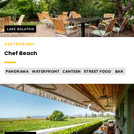
Helyszín címkék:
LAKE BALATON
GASTRONOMY
Chef Beach
PANORAMA
WATERFRONT
CANTEEN
STREET FOOD
BAR