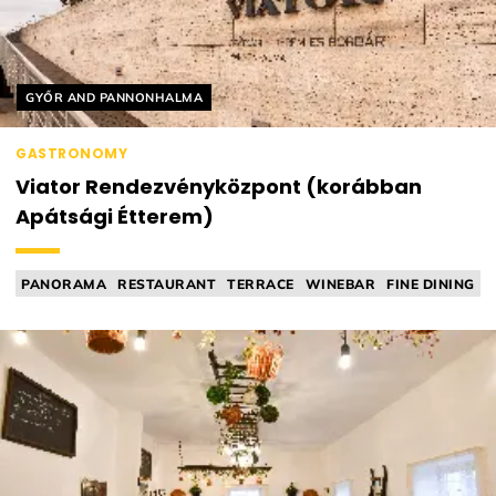
Helyszín címkék:
GYŐR AND PANNONHALMA
GASTRONOMY
Viator Rendezvényközpont (korábban
Apátsági Étterem)
PANORAMA
RESTAURANT
TERRACE
WINEBAR
FINE DINING