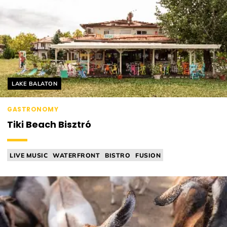
Helyszín címkék:
LAKE BALATON
GASTRONOMY
Tiki Beach Bisztró
LIVE MUSIC
WATERFRONT
BISTRO
FUSION