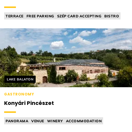
TERRACE
FREE PARKING
SZÉP CARD ACCEPTING
BISTRO
KID'S MENU
Helyszín címkék:
LAKE BALATON
GASTRONOMY
Konyári Pincészet
PANORAMA
VENUE
WINERY
ACCOMMODATION
GUIDED TASTING