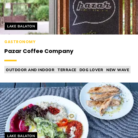
Helyszín címkék:
LAKE BALATON
GASTRONOMY
Pazar Coffee Company
OUTDOOR AND INDOOR
TERRACE
DOG LOVER
NEW WAVE
CAFÉ / TEA ROOM
Helyszín címkék:
LAKE BALATON