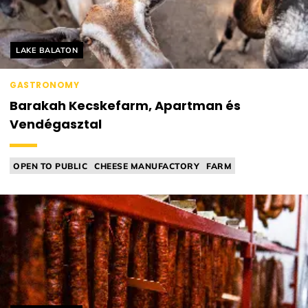
Helyszín címkék:
LAKE BALATON
GASTRONOMY
Barakah Kecskefarm, Apartman és
Vendégasztal
OPEN TO PUBLIC
CHEESE MANUFACTORY
FARM
FARMER'S TABLE
INDIAN CUISINE