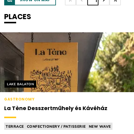
1
PLACES
Helyszín címkék:
LAKE BALATON
GASTRONOMY
La Tène Desszertműhely és Kávéház
TERRACE
CONFECTIONERY / PATISSERIE
NEW WAVE
ICE CREAM PARLOUR