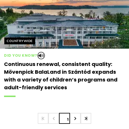
Helyszín címkék:
COUNTRYWIDE
DID YOU KNOW?
Continuous renewal, consistent quality:
Mövenpick BalaLand in Szántód expands
with a variety of children’s programs and
adult-friendly services
1