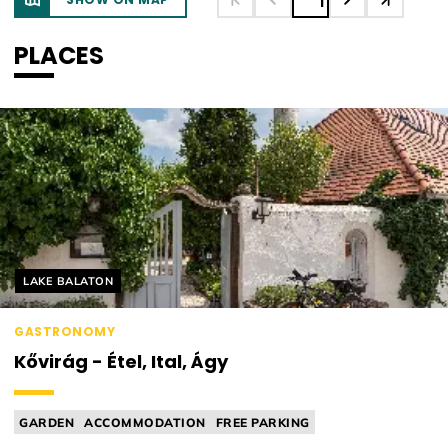
1
PLACES
Helyszín címkék:
LAKE BALATON
GASTRONOMY
Kővirág - Étel, Ital, Ágy
GARDEN
ACCOMMODATION
FREE PARKING
GREEN CONSCIOUS
MICHELIN RELEVANT