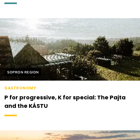
Helyszín címkék:
SOPRON REGION
GASTRONOMY
P for progressive, K for special: The Pajta
and the KÁSTU