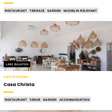
RESTAURANT
TERRACE
GARDEN
MICHELIN RELEVANT
FINE DINING
Helyszín címkék:
LAKE BALATON
GASTRONOMY
Casa Christa
RESTAURANT
VENUE
GARDEN
ACCOMMODATION
MICHELIN RELEVANT