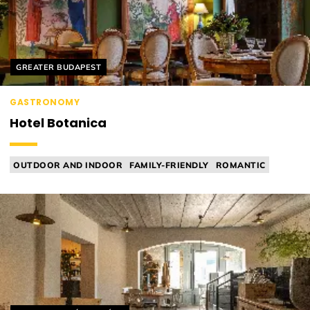
Helyszín címkék:
GREATER BUDAPEST
GASTRONOMY
Hotel Botanica
OUTDOOR AND INDOOR
FAMILY-FRIENDLY
ROMANTIC
WEDDING VENUE
MICHELIN RELEVANT