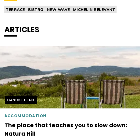
TERRACE
BISTRO
NEW WAVE
MICHELIN RELEVANT
FINE DINING
ARTICLES
Helyszín címkék:
DANUBE BEND
ACCOMMODATION
The place that teaches you to slow down:
Natura Hill