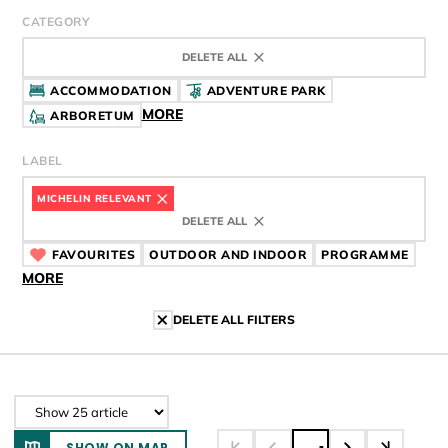
CATEGORY
DELETE ALL
ACCOMMODATION
ADVENTURE PARK
MORE
ARBORETUM
LABEL
MICHELIN RELEVANT
CÍMKE
DELETE ALL
FAVOURITES
CÍMKE
OUTDOOR AND INDOOR
CÍMKE
PROGRAMME
CÍMK
MORE
DELETE ALL FILTERS
SHOW ON MAP