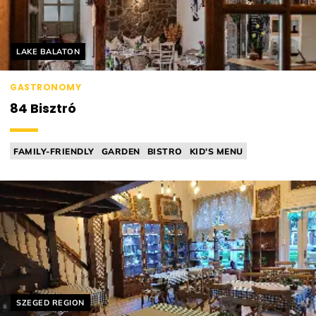
Helyszín címkék:
LAKE BALATON
GASTRONOMY
84 Bisztró
FAMILY-FRIENDLY
GARDEN
BISTRO
KID'S MENU
MICHELIN RELEVANT
Helyszín címkék:
SZEGED REGION