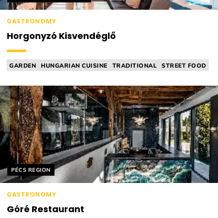
GASTRONOMY
Horgonyzó Kisvendéglő
GARDEN
HUNGARIAN CUISINE
TRADITIONAL
STREET FOOD
MICHELIN RELEVANT
Helyszín címkék:
PÉCS REGION
GASTRONOMY
Góré Restaurant