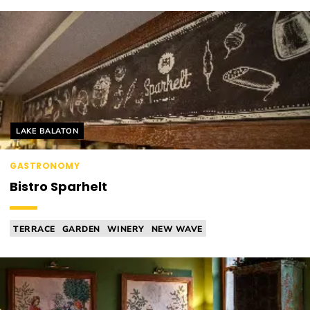
Helyszín címkék:
LAKE BALATON
GASTRONOMY
Bistro Sparhelt
TERRACE
GARDEN
WINERY
NEW WAVE
MICHELIN RELEVANT