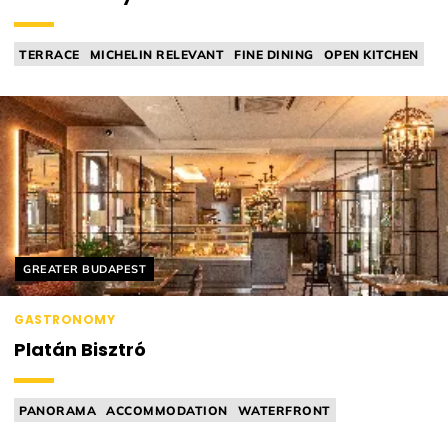
TERRACE
MICHELIN RELEVANT
FINE DINING
OPEN KITCHEN
HOME RESTAURANT
Helyszín címkék:
GREATER BUDAPEST
GASTRONOMY
Platán Bisztró
PANORAMA
ACCOMMODATION
WATERFRONT
MICHELIN RELEVANT
FINE DINING