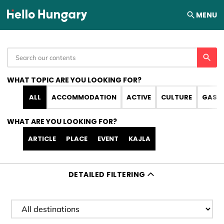
Skip to content
MENU
WHAT TOPIC ARE YOU LOOKING FOR?
ALL
ACCOMMODATION
ACTIVE
CULTURE
GAST
WHAT ARE YOU LOOKING FOR?
ARTICLE
PLACE
EVENT
KAJLA
DETAILED FILTERING
Filter destination