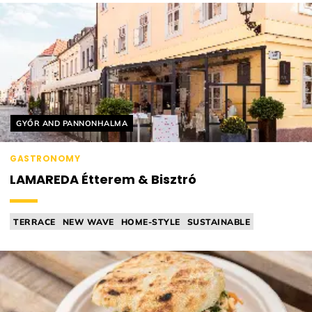
Helyszín címkék:
GYŐR AND PANNONHALMA
GASTRONOMY
LAMAREDA Étterem & Bisztró
TERRACE
NEW WAVE
HOME-STYLE
SUSTAINABLE
MICHELIN RELEVANT