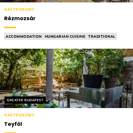
GASTRONOMY
Rézmozsár
ACCOMMODATION
HUNGARIAN CUISINE
TRADITIONAL
MICHELIN RELEVANT
Helyszín címkék:
GREATER BUDAPEST
GASTRONOMY
Teyföl