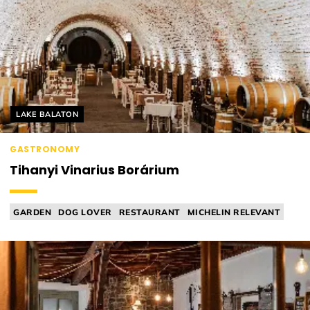
Helyszín címkék:
LAKE BALATON
GASTRONOMY
Tihanyi Vinarius Borárium
GARDEN
DOG LOVER
RESTAURANT
MICHELIN RELEVANT
WINEBAR