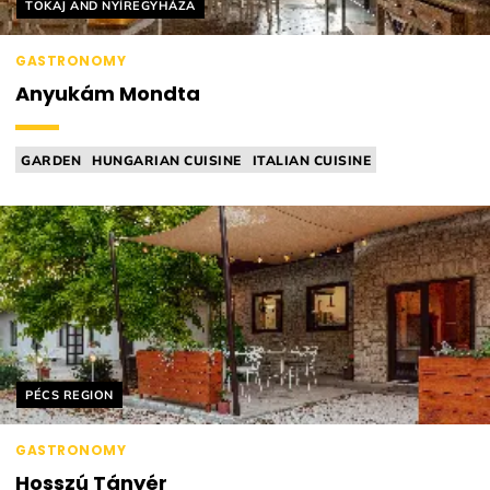
Helyszín címkék:
TOKAJ AND NYÍREGYHÁZA
GASTRONOMY
Anyukám Mondta
GARDEN
HUNGARIAN CUISINE
ITALIAN CUISINE
MICHELIN RELEVANT
SOURDOUGH
Helyszín címkék:
PÉCS REGION
GASTRONOMY
Hosszú Tányér