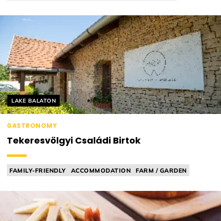
CHEESE MANUFACTORY
FARM
Helyszín címkék:
LAKE BALATON
GASTRONOMY
Tekeresvölgyi Családi Birtok
FAMILY-FRIENDLY
ACCOMMODATION
FARM / GARDEN
CHEESE MANUFACTORY
BEEKEEPING FARM