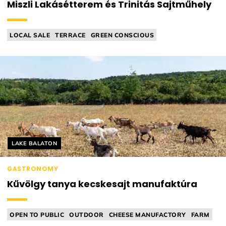
Miszli Lakásétterem és Trinitás Sajtműhely
LOCAL SALE
TERRACE
GREEN CONSCIOUS
CHEESE MANUFACTORY
HOME RESTAURANT
Helyszín címkék:
LAKE BALATON
GASTRONOMY
Kűvölgy tanya kecskesajt manufaktúra
OPEN TO PUBLIC
OUTDOOR
CHEESE MANUFACTORY
FARM