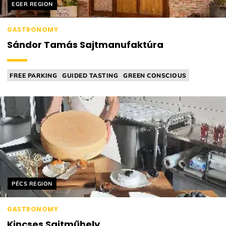
Helyszín címkék:
EGER REGION
GASTRONOMY
Sándor Tamás Sajtmanufaktúra
FREE PARKING
GUIDED TASTING
GREEN CONSCIOUS
CHEESE MANUFACTORY
Helyszín címkék:
PÉCS REGION
GASTRONOMY
Kincses Sajtműhely