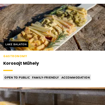
Helyszín címkék:
LAKE BALATON
GASTRONOMY
Korosajt Műhely
OPEN TO PUBLIC
FAMILY-FRIENDLY
ACCOMMODATION
GUIDED TASTING
CHEESE MANUFACTORY