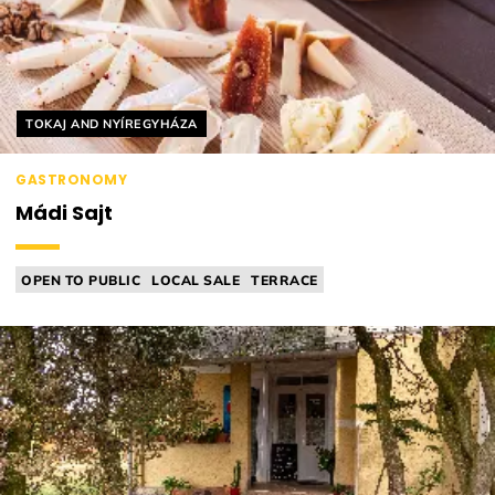
Helyszín címkék:
TOKAJ AND NYÍREGYHÁZA
GASTRONOMY
Mádi Sajt
OPEN TO PUBLIC
LOCAL SALE
TERRACE
CHEESE MANUFACTORY