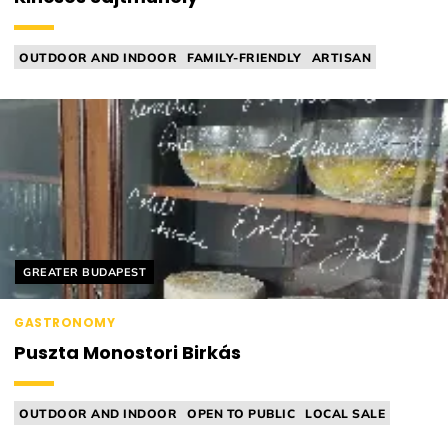
OUTDOOR AND INDOOR
FAMILY-FRIENDLY
ARTISAN
MANUFACTORY
CHEESE MANUFACTORY
Helyszín címkék:
GREATER BUDAPEST
GASTRONOMY
Puszta Monostori Birkás
OUTDOOR AND INDOOR
OPEN TO PUBLIC
LOCAL SALE
FARM / GARDEN
MANUFACTORY