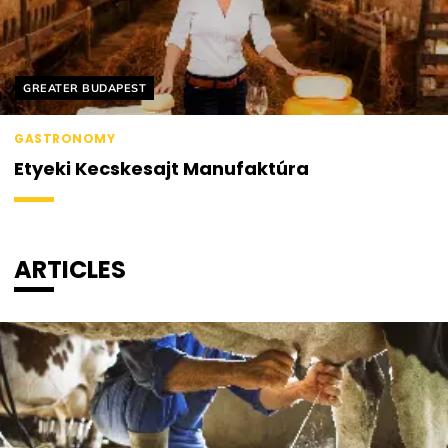
Helyszín címkék:
GREATER BUDAPEST
GASTRONOMY
Etyeki Kecskesajt Manufaktúra
ARTICLES