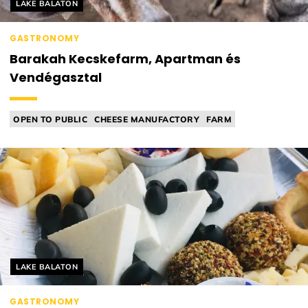
Helyszín címkék:
LAKE BALATON
GASTRONOMY
Barakah Kecskefarm, Apartman és
Vendégasztal
OPEN TO PUBLIC
CHEESE MANUFACTORY
FARM
FARMER'S TABLE
INDIAN CUISINE
Helyszín címkék:
LAKE BALATON
GASTRONOMY