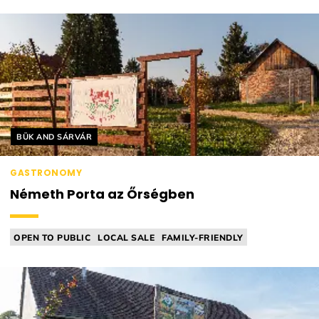
Helyszín címkék:
BÜK AND SÁRVÁR
GASTRONOMY
Németh Porta az Őrségben
OPEN TO PUBLIC
LOCAL SALE
FAMILY-FRIENDLY
FARM / GARDEN
CHEESE MANUFACTORY