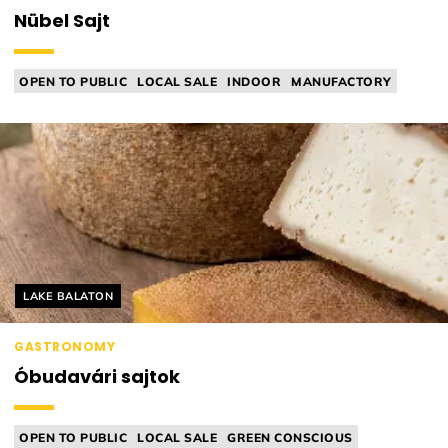
Nübel Sajt
OPEN TO PUBLIC
LOCAL SALE
INDOOR
MANUFACTORY
CHEESE MANUFACTORY
Helyszín címkék:
LAKE BALATON
GASTRONOMY
Óbudavári sajtok
OPEN TO PUBLIC
LOCAL SALE
GREEN CONSCIOUS