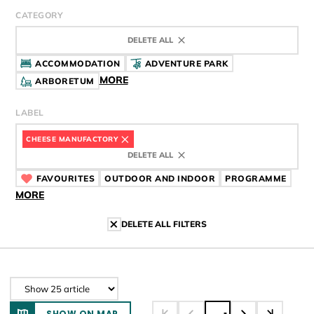
CATEGORY
DELETE ALL
ACCOMMODATION
ADVENTURE PARK
MORE
ARBORETUM
LABEL
CHEESE MANUFACTORY
CÍMKE
DELETE ALL
FAVOURITES
CÍMKE
OUTDOOR AND INDOOR
CÍMKE
PROGRAMME
CÍMK
MORE
DELETE ALL FILTERS
SHOW ON MAP