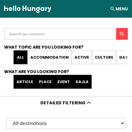
Skip to content
MENU
WHAT TOPIC ARE YOU LOOKING FOR?
ALL
ACCOMMODATION
ACTIVE
CULTURE
GAST
WHAT ARE YOU LOOKING FOR?
ARTICLE
PLACE
EVENT
KAJLA
DETAILED FILTERING
Filter destination