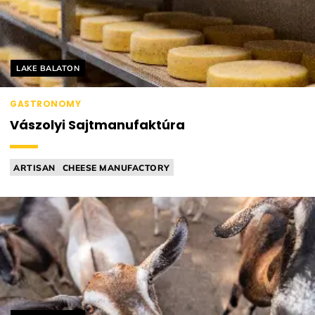
Helyszín címkék:
LAKE BALATON
GASTRONOMY
Vászolyi Sajtmanufaktúra
ARTISAN
CHEESE MANUFACTORY