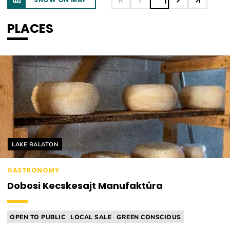
1
PLACES
Helyszín címkék:
LAKE BALATON
GASTRONOMY
Dobosi Kecskesajt Manufaktúra
OPEN TO PUBLIC
LOCAL SALE
GREEN CONSCIOUS
CHEESE MANUFACTORY
FARM