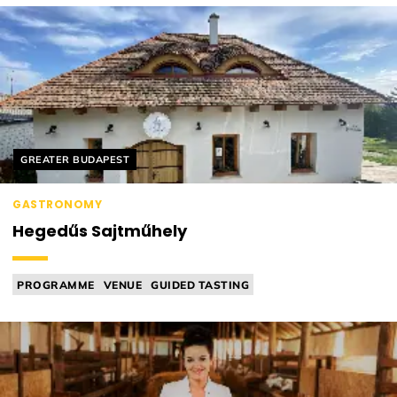
Helyszín címkék:
GREATER BUDAPEST
GASTRONOMY
Hegedűs Sajtműhely
PROGRAMME
VENUE
GUIDED TASTING
CHEESE MANUFACTORY