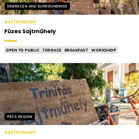
Helyszín címkék:
DEBRECEN AND SURROUNDINGS
GASTRONOMY
Füzes Sajtműhely
OPEN TO PUBLIC
TERRACE
BREAKFAST
WORKSHOP
CHEESE MANUFACTORY
Helyszín címkék:
PÉCS REGION
GASTRONOMY