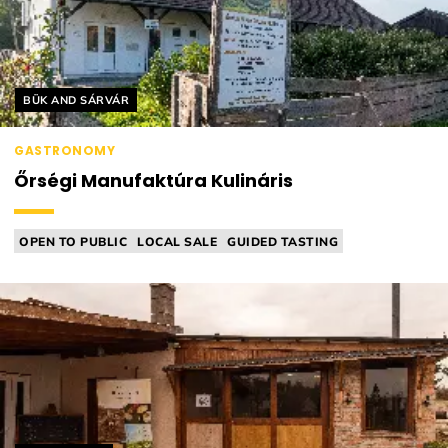
Helyszín címkék:
BÜK AND SÁRVÁR
GASTRONOMY
Őrségi Manufaktúra Kulináris
OPEN TO PUBLIC
LOCAL SALE
GUIDED TASTING
CHEESE MANUFACTORY