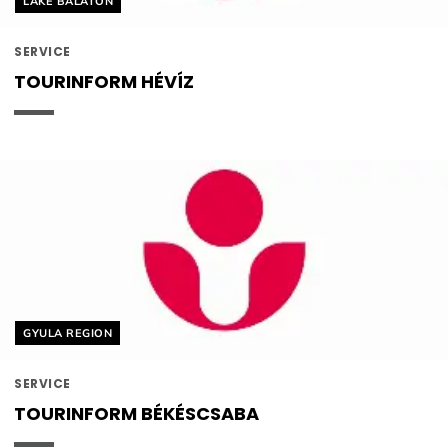
LAKE BALATON
SERVICE
TOURINFORM HÉVÍZ
Helyszín címkék:
GYULA REGION
SERVICE
TOURINFORM BÉKÉSCSABA