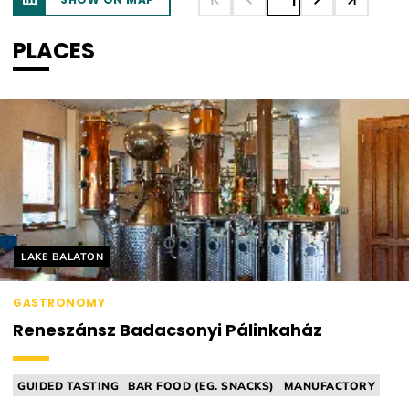
1
PLACES
Helyszín címkék:
LAKE BALATON
GASTRONOMY
Reneszánsz Badacsonyi Pálinkaház
GUIDED TASTING
BAR FOOD (EG. SNACKS)
MANUFACTORY