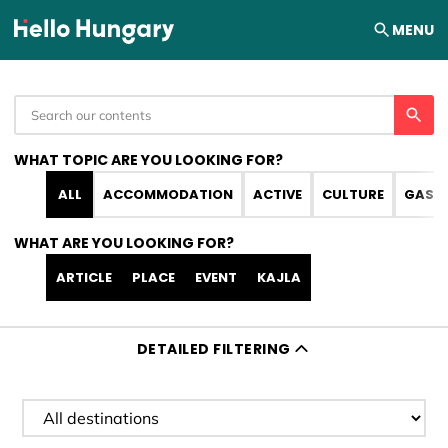
Skip to content
MENU
WHAT TOPIC ARE YOU LOOKING FOR?
ALL
ACCOMMODATION
ACTIVE
CULTURE
GAST
WHAT ARE YOU LOOKING FOR?
ARTICLE
PLACE
EVENT
KAJLA
DETAILED FILTERING
Filter destination