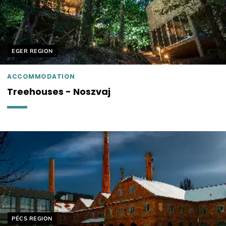
Helyszín címkék:
EGER REGION
ACCOMMODATION
Treehouses - Noszvaj
Helyszín címkék:
PÉCS REGION