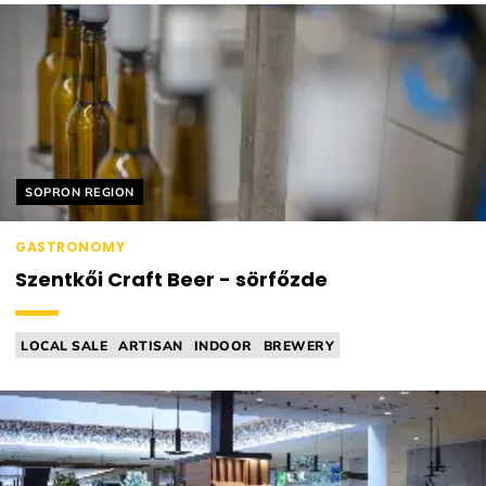
Helyszín címkék:
SOPRON REGION
GASTRONOMY
Szentkői Craft Beer - sörfőzde
LOCAL SALE
ARTISAN
INDOOR
BREWERY