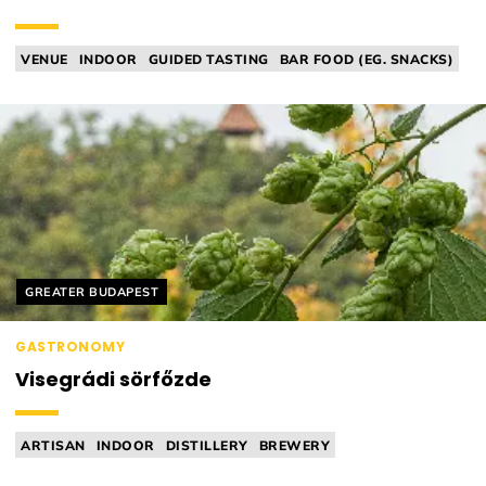
VENUE
INDOOR
GUIDED TASTING
BAR FOOD (EG. SNACKS)
WINEBAR
Helyszín címkék:
GREATER BUDAPEST
GASTRONOMY
Visegrádi sörfőzde
ARTISAN
INDOOR
DISTILLERY
BREWERY