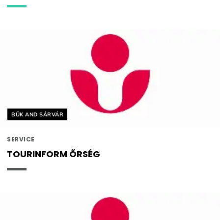
Helyszín címkék:
BÜK AND SÁRVÁR
SERVICE
TOURINFORM ŐRSÉG