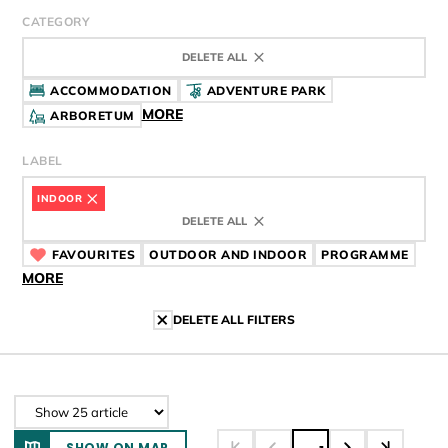
CATEGORY
DELETE ALL
ACCOMMODATION
ADVENTURE PARK
MORE
ARBORETUM
LABEL
INDOOR
CÍMKE
DELETE ALL
FAVOURITES
CÍMKE
OUTDOOR AND INDOOR
CÍMKE
PROGRAMME
CÍMK
MORE
DELETE ALL FILTERS
SHOW ON MAP