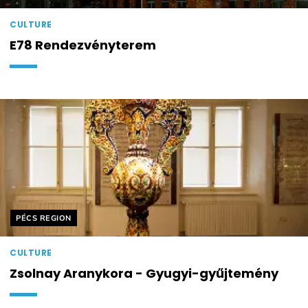
CULTURE
E78 Rendezvényterem
Helyszín címkék:
PÉCS REGION
CULTURE
Zsolnay Aranykora - Gyugyi-gyűjtemény