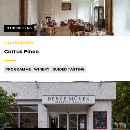
Helyszín címkék:
DANUBE BEND
GASTRONOMY
Currus Pince
PROGRAMME
WINERY
GUIDED TASTING
BAR FOOD (EG. SNACKS)
WINE DINNER