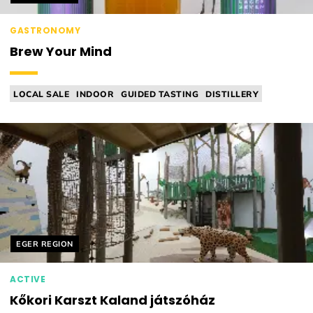
GASTRONOMY
Brew Your Mind
LOCAL SALE
INDOOR
GUIDED TASTING
DISTILLERY
BREWERY
Helyszín címkék:
EGER REGION
ACTIVE
Kőkori Karszt Kaland játszóház