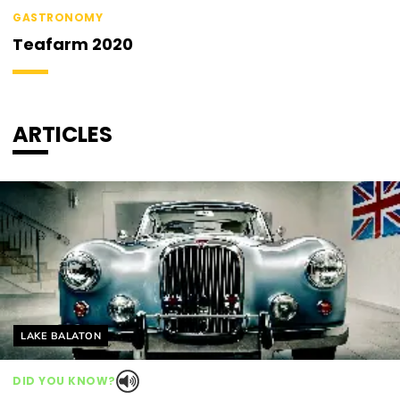
GASTRONOMY
Teafarm 2020
ARTICLES
Helyszín címkék:
LAKE BALATON
DID YOU KNOW?