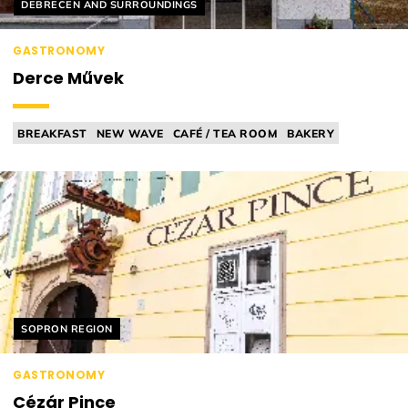
Helyszín címkék:
DEBRECEN AND SURROUNDINGS
GASTRONOMY
Derce Művek
BREAKFAST
NEW WAVE
CAFÉ / TEA ROOM
BAKERY
SOURDOUGH
Helyszín címkék:
SOPRON REGION
GASTRONOMY
Cézár Pince