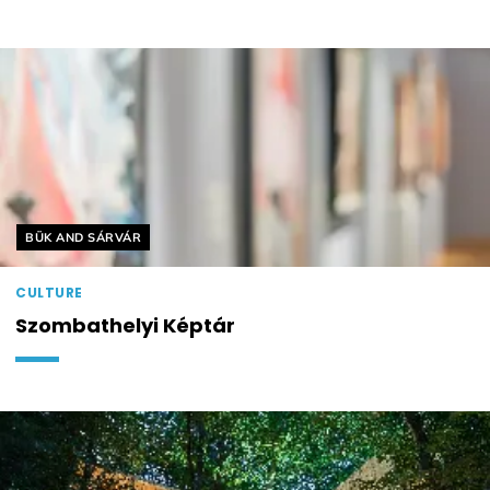
Helyszín címkék:
BÜK AND SÁRVÁR
CULTURE
Szombathelyi Képtár