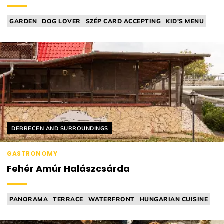
GARDEN
DOG LOVER
SZÉP CARD ACCEPTING
KID'S MENU
TAVERN
Helyszín címkék:
DEBRECEN AND SURROUNDINGS
GASTRONOMY
Fehér Amúr Halászcsárda
PANORAMA
TERRACE
WATERFRONT
HUNGARIAN CUISINE
TAVERN