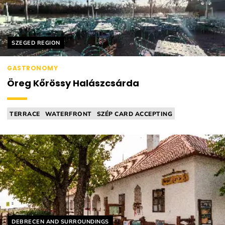
Helyszín címkék:
SZEGED REGION
GASTRONOMY
Öreg Kőrössy Halászcsárda
TERRACE
WATERFRONT
SZÉP CARD ACCEPTING
PLAYGROUND
TAVERN
Helyszín címkék:
DEBRECEN AND SURROUNDINGS