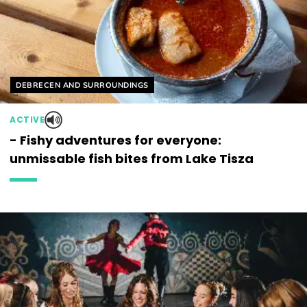
Helyszín címkék:
DEBRECEN AND SURROUNDINGS
ACTIVE
- Fishy adventures for everyone:
unmissable fish bites from Lake Tisza