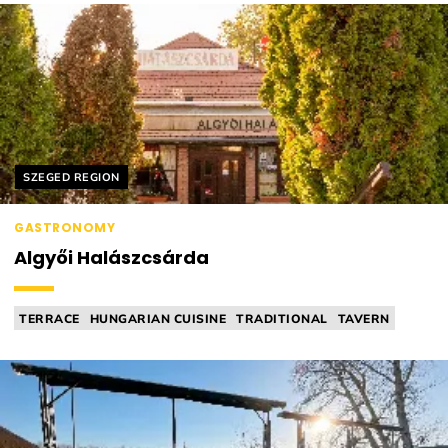
Helyszín címkék:
SZEGED REGION
GASTRONOMY
Algyői Halászcsárda
TERRACE
HUNGARIAN CUISINE
TRADITIONAL
TAVERN