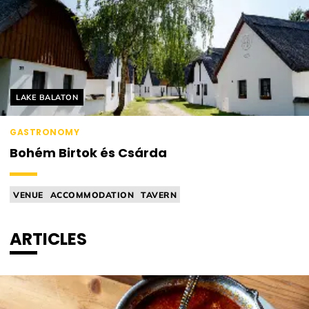
Helyszín címkék:
LAKE BALATON
GASTRONOMY
Bohém Birtok és Csárda
VENUE
ACCOMMODATION
TAVERN
ARTICLES