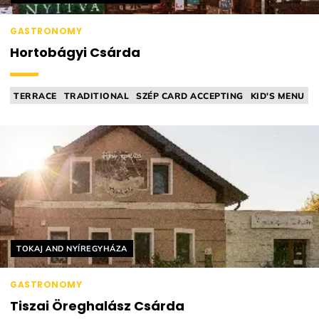
GASTRONOMY
Hortobágyi Csárda
TERRACE
TRADITIONAL
SZÉP CARD ACCEPTING
KID'S MENU
TAVERN
Helyszín címkék:
TOKAJ AND NYÍREGYHÁZA
GASTRONOMY
Tiszai Öreghalász Csárda