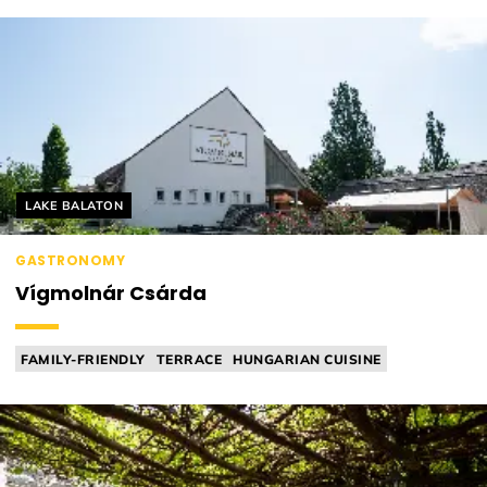
Helyszín címkék:
LAKE BALATON
GASTRONOMY
Vígmolnár Csárda
FAMILY-FRIENDLY
TERRACE
HUNGARIAN CUISINE
MICHELIN RELEVANT
TAVERN