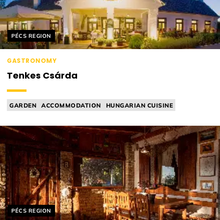
Helyszín címkék:
PÉCS REGION
GASTRONOMY
Tenkes Csárda
GARDEN
ACCOMMODATION
HUNGARIAN CUISINE
KID'S MENU
TAVERN
Helyszín címkék:
PÉCS REGION