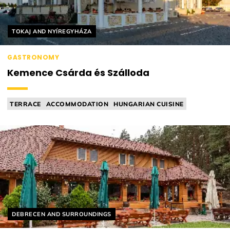
Helyszín címkék:
TOKAJ AND NYÍREGYHÁZA
GASTRONOMY
Kemence Csárda és Szálloda
TERRACE
ACCOMMODATION
HUNGARIAN CUISINE
SZÉP CARD ACCEPTING
TAVERN
Helyszín címkék:
DEBRECEN AND SURROUNDINGS