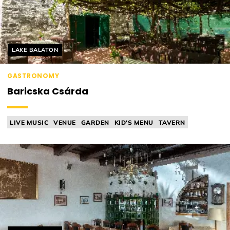
Helyszín címkék:
LAKE BALATON
GASTRONOMY
Baricska Csárda
LIVE MUSIC
VENUE
GARDEN
KID'S MENU
TAVERN