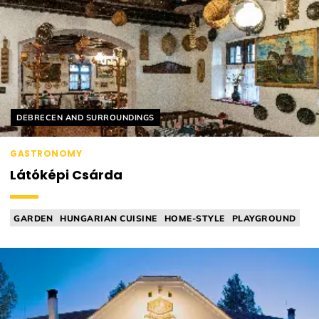
Helyszín címkék:
DEBRECEN AND SURROUNDINGS
GASTRONOMY
Látóképi Csárda
GARDEN
HUNGARIAN CUISINE
HOME-STYLE
PLAYGROUND
TAVERN