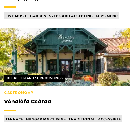
LIVE MUSIC
GARDEN
SZÉP CARD ACCEPTING
KID'S MENU
TAVERN
Helyszín címkék:
DEBRECEN AND SURROUNDINGS
GASTRONOMY
Véndiófa Csárda
TERRACE
HUNGARIAN CUISINE
TRADITIONAL
ACCESSIBLE
TAVERN