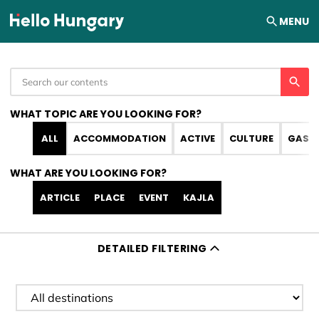
Skip to content
MENU
WHAT TOPIC ARE YOU LOOKING FOR?
ALL
ACCOMMODATION
ACTIVE
CULTURE
GAST
WHAT ARE YOU LOOKING FOR?
ARTICLE
PLACE
EVENT
KAJLA
DETAILED FILTERING
Filter destination