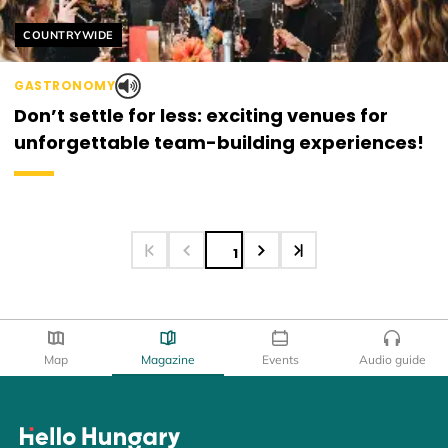
Helyszín címkék:
COUNTRYWIDE
GASTRONOMY
Don’t settle for less: exciting venues for
unforgettable team-building experiences!
1
Map
Magazine
Events
Audio guide