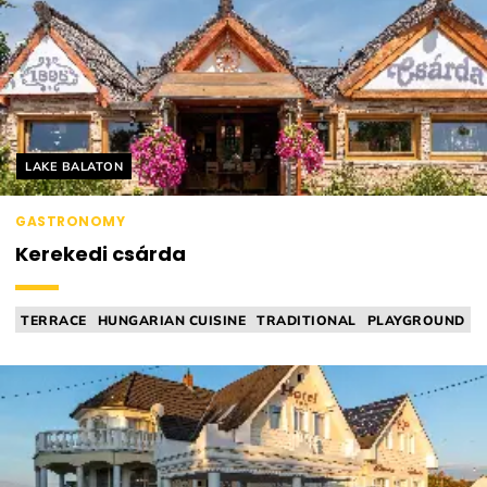
Helyszín címkék:
LAKE BALATON
GASTRONOMY
Kerekedi csárda
TERRACE
HUNGARIAN CUISINE
TRADITIONAL
PLAYGROUND
TAVERN