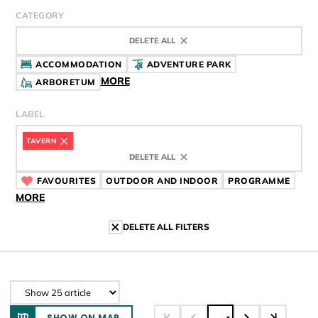
CATEGORY
DELETE ALL
ACCOMMODATION
ADVENTURE PARK
MORE
ARBORETUM
LABEL
TAVERN
CÍMKE
DELETE ALL
FAVOURITES
CÍMKE
OUTDOOR AND INDOOR
CÍMKE
PROGRAMME
CÍMK
MORE
DELETE ALL FILTERS
SHOW ON MAP