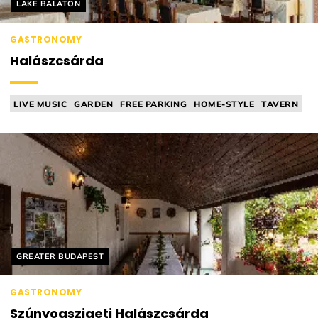
Helyszín címkék:
LAKE BALATON
GASTRONOMY
Halászcsárda
LIVE MUSIC
GARDEN
FREE PARKING
HOME-STYLE
TAVERN
Helyszín címkék:
GREATER BUDAPEST
GASTRONOMY
Szúnyogszigeti Halászcsárda