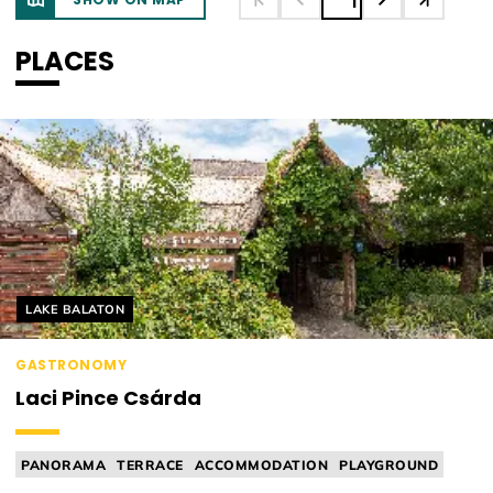
1
PLACES
Helyszín címkék:
LAKE BALATON
GASTRONOMY
Laci Pince Csárda
PANORAMA
TERRACE
ACCOMMODATION
PLAYGROUND
TAVERN