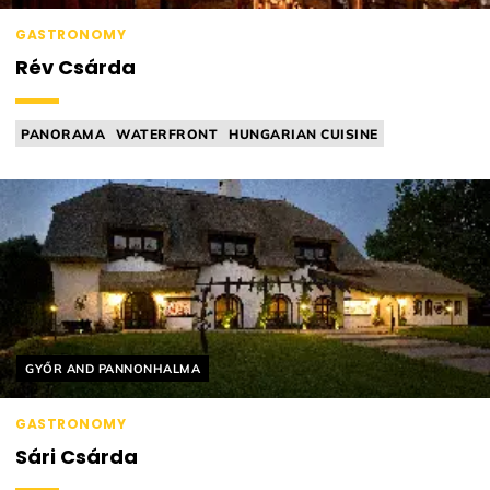
GASTRONOMY
Rév Csárda
PANORAMA
WATERFRONT
HUNGARIAN CUISINE
TRADITIONAL
TAVERN
Helyszín címkék:
GYŐR AND PANNONHALMA
GASTRONOMY
Sári Csárda