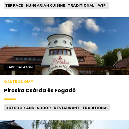
TERRACE
HUNGARIAN CUISINE
TRADITIONAL
WIFI
TAVERN
Helyszín címkék:
LAKE BALATON
GASTRONOMY
Piroska Csárda és Fogadó
OUTDOOR AND INDOOR
RESTAURANT
TRADITIONAL
HOME-STYLE
TAVERN