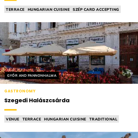
TERRACE
HUNGARIAN CUISINE
SZÉP CARD ACCEPTING
PLAYGROUND
TAVERN
Helyszín címkék:
GYŐR AND PANNONHALMA
GASTRONOMY
Szegedi Halászcsárda
VENUE
TERRACE
HUNGARIAN CUISINE
TRADITIONAL
TAVERN