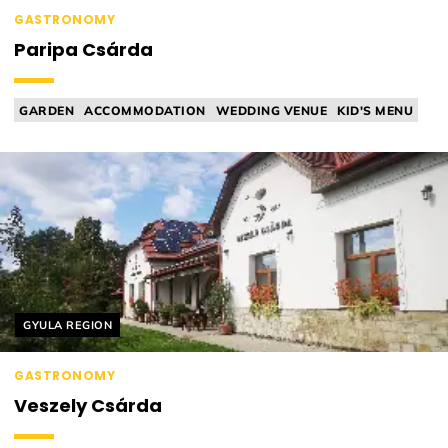
GASTRONOMY
Paripa Csárda
GARDEN
ACCOMMODATION
WEDDING VENUE
KID'S MENU
TAVERN
Helyszín címkék:
GYULA REGION
GASTRONOMY
Veszely Csárda