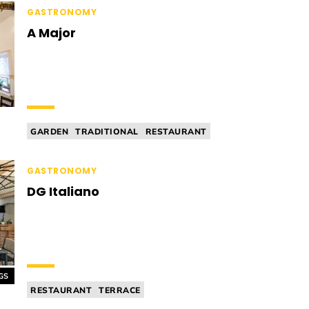
RESTAURANT
GASTRONOMY
A Major
GARDEN
TRADITIONAL
RESTAURANT
KID'S MENU
ACCESSIBLE
GASTRONOMY
DG Italiano
GS
RESTAURANT
TERRACE
ITALIAN CUISINE
PIZZERIA