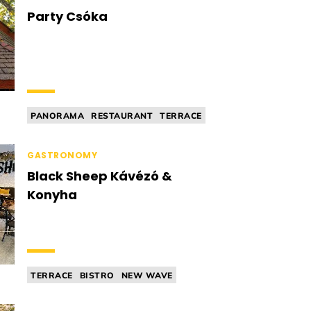
Party Csóka
PANORAMA
RESTAURANT
TERRACE
WATERFRONT
STREET FOOD
GASTRONOMY
Black Sheep Kávézó &
Konyha
TERRACE
BISTRO
NEW WAVE
STREET FOOD
CAFÉ / TEA ROOM