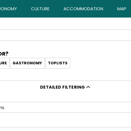
RONOMY
CULTURE
ACCOMMODATION
MAP
OR?
URE
GASTRONOMY
TOPLISTS
DETAILED FILTERING
ination