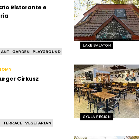
cato Ristorante e
ria
Helyszín címkék:
LAKE BALATON
RANT
GARDEN
PLAYGROUND
CUISINE
PIZZERIA
NOMY
urger Cirkusz
Helyszín címkék:
GYULA REGION
N
TERRACE
VEGETARIAN
 BAR
AMERICAN CUISINE