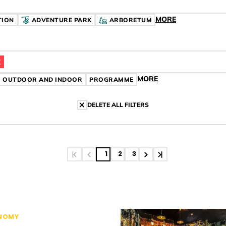
MORE
ION
ADVENTURE PARK
ARBORETUM
MKE
MORE
ÍMKE
OUTDOOR AND INDOOR
CÍMKE
PROGRAMME
CÍMKE
DELETE ALL FILTERS
1
2
3
NOMY