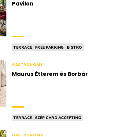
Pavilon
TERRACE
FREE PARKING
BISTRO
ICE CREAM PARLOUR
PIZZERIA
GASTRONOMY
Maurus Étterem és Borbár
TERRACE
SZÉP CARD ACCEPTING
BISTRO
ITALIAN CUISINE
WINEBAR
GASTRONOMY