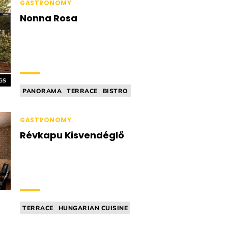
GASTRONOMY
Nonna Rosa
GS
PANORAMA
TERRACE
BISTRO
ITALIAN CUISINE
KID'S MENU
GASTRONOMY
Révkapu Kisvendéglő
TERRACE
HUNGARIAN CUISINE
HOME-STYLE
INTERNATIONAL CUISINE