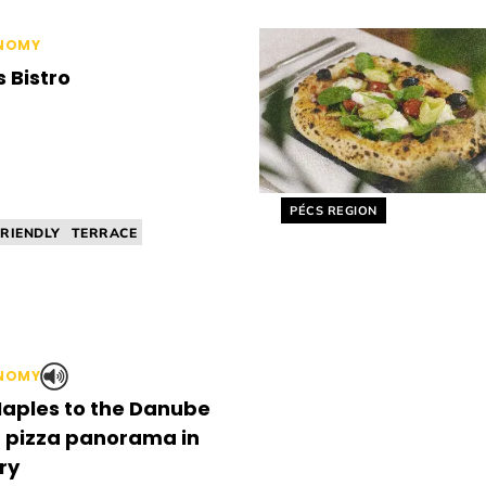
RD ACCEPTING
BISTRO
NOMY
s Bistro
Helyszín címkék:
PÉCS REGION
FRIENDLY
TERRACE
RONT
BISTRO
PLAYGROUND
NOMY
aples to the Danube
 pizza panorama in
ry