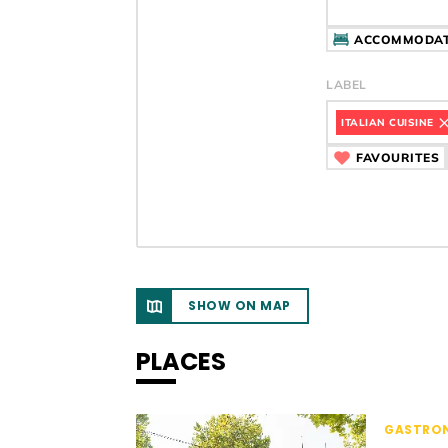
ACCOMMODAT
LABEL
ITALIAN CUISINE
CÍ
FAVOURITES
C
SHOW ON MAP
PLACES
GASTRO