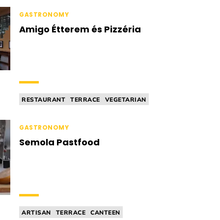
SOURDOUGH
GASTRONOMY
Amigo Étterem és Pizzéria
RESTAURANT
TERRACE
VEGETARIAN
ITALIAN CUISINE
PIZZERIA
GASTRONOMY
Semola Pastfood
ARTISAN
TERRACE
CANTEEN