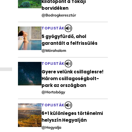
kilátópont a Tokaji
borvidéken
@Bodrogkeresztúr
TOPLISTÁK
5 gyógyfürdő, ahol
garantált a felfrissülés
@Mórahalom
TOPLISTÁK
Gyere velünk csillaglesre!
Három csillagoségbolt-
park az országban
@Hortobágy
TOPLISTÁK
6+1 különleges történelmi
helyszín Hegyalján
@Hegyalja