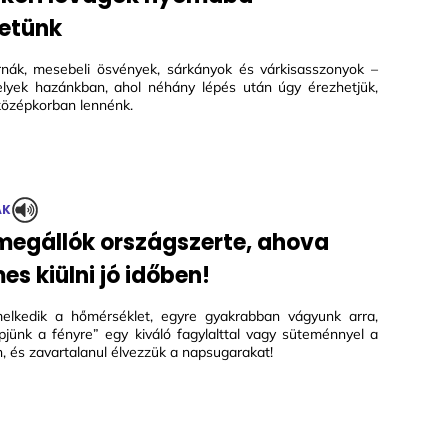
etünk
rnák, mesebeli ösvények, sárkányok és várkisasszonyok –
lyek hazánkban, ahol néhány lépés után úgy érezhetjük,
középkorban lennénk.
ÁK
megállók országszerte, ahova
es kiülni jó időben!
lkedik a hőmérséklet, egyre gyakrabban vágyunk arra,
épjünk a fényre” egy kiváló fagylalttal vagy süteménnyel a
, és zavartalanul élvezzük a napsugarakat!