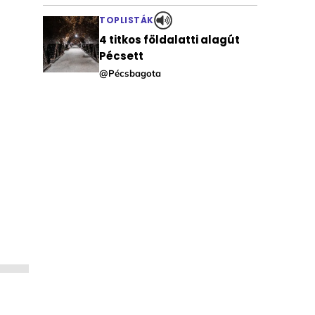
TOPLISTÁK
4 titkos földalatti alagút
Pécsett
@Pécsbagota