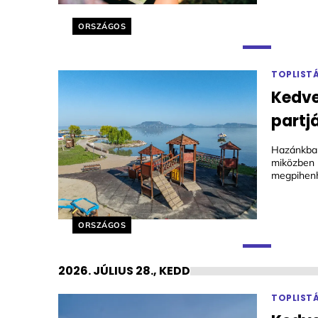
Helyszín címkék:
ORSZÁGOS
TOPLIST
Kedve
partj
Hazánkban 
miközben 
megpihenh
Helyszín címkék:
ORSZÁGOS
2026. JÚLIUS 28., KEDD
TOPLIST