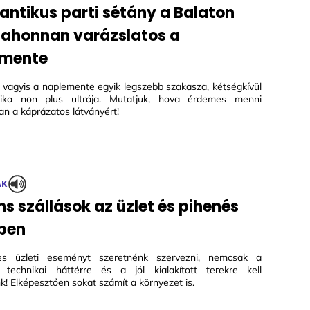
antikus parti sétány a Balaton
, ahonnan varázslatos a
emente
, vagyis a naplemente egyik legszebb szakasza, kétségkívül
ika non plus ultrája. Mutatjuk, hova érdemes menni
an a káprázatos látványért!
ÁK
ns szállások az üzlet és pihenés
ben
es üzleti eseményt szeretnénk szervezni, nemcsak a
 technikai háttérre és a jól kialakított terekre kell
! Elképesztően sokat számít a környezet is.