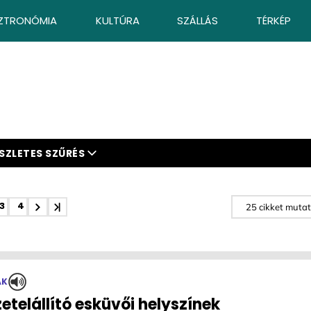
ZTRONÓMIA
KULTÚRA
SZÁLLÁS
TÉRKÉP
SZLETES SZŰRÉS
3
4
ÁK
etelállító esküvői helyszínek