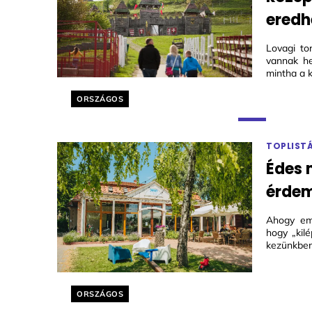
eredh
Lovagi to
vannak he
mintha a 
Helyszín címkék:
ORSZÁGOS
TOPLIST
Édes 
érdem
Ahogy eme
hogy „kil
kezünkben
Helyszín címkék:
ORSZÁGOS