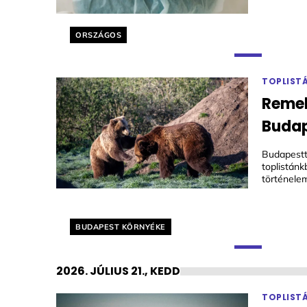
Helyszín címkék:
ORSZÁGOS
TOPLIST
Remek
Budap
Budapestt
toplistá
történele
Helyszín címkék:
BUDAPEST KÖRNYÉKE
2026. JÚLIUS 21., KEDD
TOPLIST