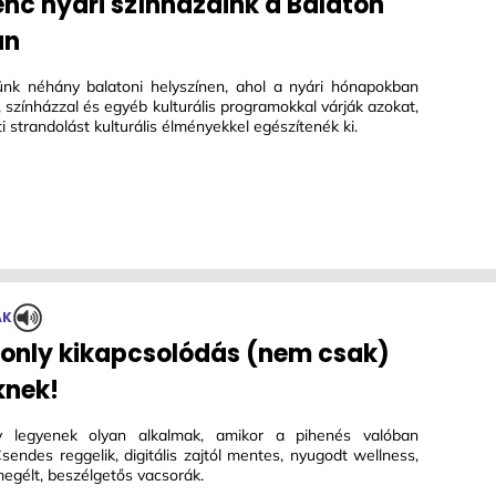
nc nyári színházaink a Balaton
án
ünk néhány balatoni helyszínen, ahol a nyári hónapokban
, színházzal és egyéb kulturális programokkal várják azokat,
ti strandolást kulturális élményekkel egészítenék ki.
ÁK
 only kikapcsolódás (nem csak)
knek!
gy legyenek olyan alkalmak, amikor a pihenés valóban
sendes reggelik, digitális zajtól mentes, nyugodt wellness,
egélt, beszélgetős vacsorák.