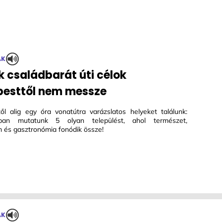
ÁK
 családbarát úti célok
esttől nem messze
ől alig egy óra vonatútra varázslatos helyeket találunk:
nkban mutatunk 5 olyan települést, ahol természet,
m és gasztronómia fonódik össze!
ÁK