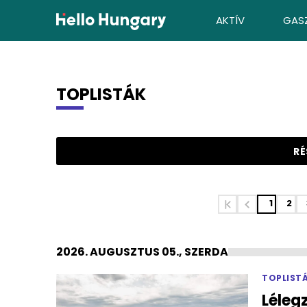
Ugrás a tartalomhoz
AKTÍV
GAS
TOPLISTÁK
Keresési találatok
RÉ
1
2
2026. AUGUSZTUS 05., SZERDA
TOPLIST
Lélegz