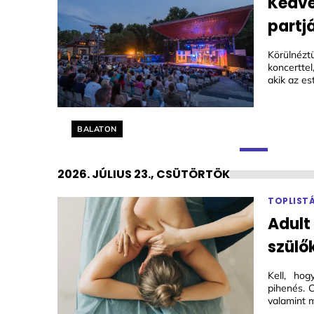
Kedve
partj
Körülnézt
koncerttel
akik az es
Helyszín címkék:
BALATON
2026. JÚLIUS 23., CSÜTÖRTÖK
TOPLIST
Adult
szülő
Kell, ho
pihenés. C
valamint m