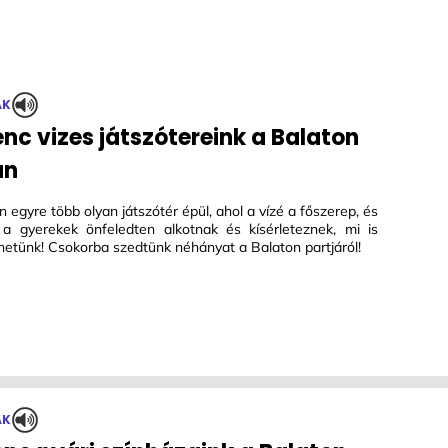
ÁK
nc vizes játszótereink a Balaton
án
egyre több olyan játszótér épül, ahol a vízé a főszerep, és
a gyerekek önfeledten alkotnak és kísérleteznek, mi is
etünk! Csokorba szedtünk néhányat a Balaton partjáról!
ÁK