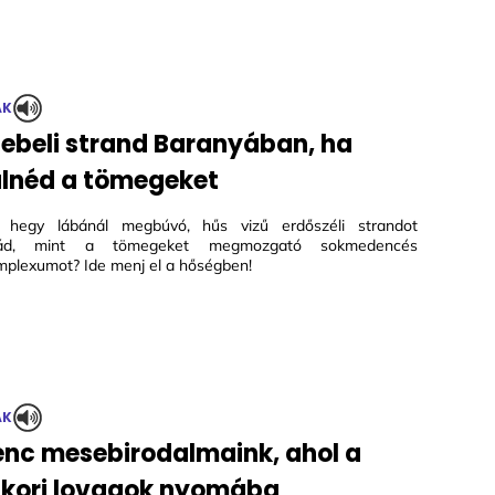
ÁK
ebeli strand Baranyában, ha
ülnéd a tömegeket
 hegy lábánál megbúvó, hűs vizű erdőszéli strandot
anád, mint a tömegeket megmozgató sokmedencés
plexumot? Ide menj el a hőségben!
ÁK
nc mesebirodalmaink, ahol a
kori lovagok nyomába