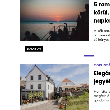
5 rom
körül
napl
A kék óra
a romant
célirányos
Helyszín címkék:
BALATON
TOPLIST
Elegá
jegyé
Ha siker
megfelelő
gondolnunk