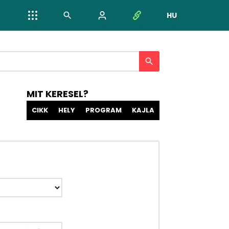
HU
NYELV VÁL
MIT KERESEL?
CIKK
HELY
PROGRAM
KAJLA