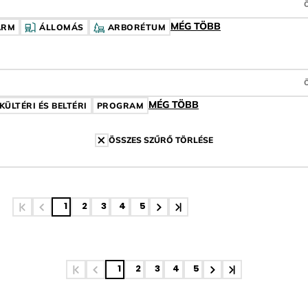
MÉG TÖBB
ARM
ÁLLOMÁS
ARBORÉTUM
MÉG TÖBB
ÍMKE
KÜLTÉRI ÉS BELTÉRI
CÍMKE
PROGRAM
CÍMKE
ÖSSZES SZŰRŐ TÖRLÉSE
1
2
3
4
5
1
2
3
4
5