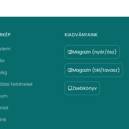
RKÉP
KIADVÁNYAINK
elem
Magazin (nyár/ősz)
lés
Magazin (tél/tavasz)
ség
lási feltételek
Zsebkönyv
zum
nlat
ink