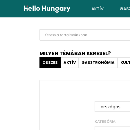
Ugrás a tartalomhoz
AKTÍV
GAS
MILYEN TÉMÁBAN KERESEL?
ÖSSZES
AKTÍV
GASZTRONÓMIA
KUL
Desztináci
KATEGÓRIA