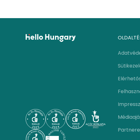
OLDALTÉ
Adatvéd
Sütikeze
Elérhető
Felhaszná
Impress
Médiaajá
Partnere