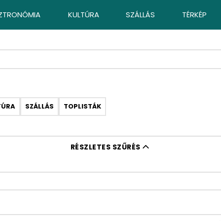
ZTRONÓMIA
KULTÚRA
SZÁLLÁS
TÉRKÉP
TÚRA
SZÁLLÁS
TOPLISTÁK
RÉSZLETES SZŰRÉS
ó szűrése