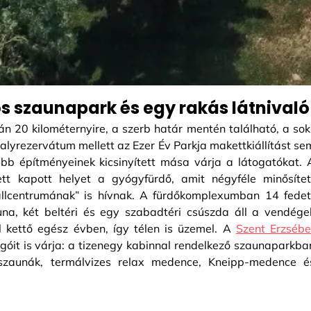
s szaunapark és egy rakás látnivaló
n 20 kilométernyire, a szerb határ mentén található, a sok
ivalyrezervátum mellett az Ezer Év Parkja makettkiállítást se
ebb építményeinek kicsinyített mása várja a látogatókat. 
ett kapott helyet a gyógyfürdő, amit négyféle minősítet
állcentrumának” is hívnak. A fürdőkomplexumban 14 fedet
a, két beltéri és egy szabadtéri csúszda áll a vendége
l kettő egész évben, így télen is üzemel. A
Szent Erzsébe
óit is várja: a tizenegy kabinnal rendelkező szaunaparkba
raszaunák, termálvizes relax medence, Kneipp-medence é