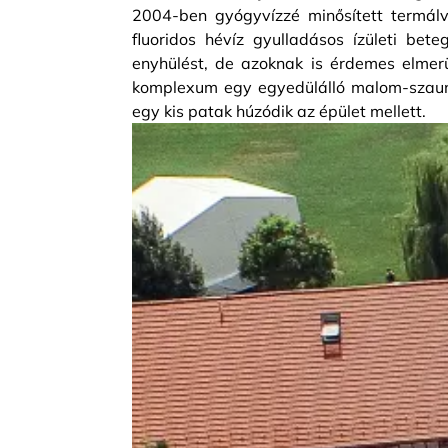
2004-ben gyógyvízzé minősített termálv
fluoridos hévíz gyulladásos ízületi be
enyhülést, de azoknak is érdemes elmer
komplexum egy egyedülálló malom-szaunáv
egy kis patak húzódik az épület mellett.