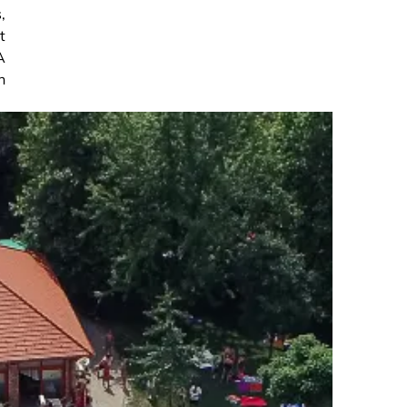
,
t
A
n