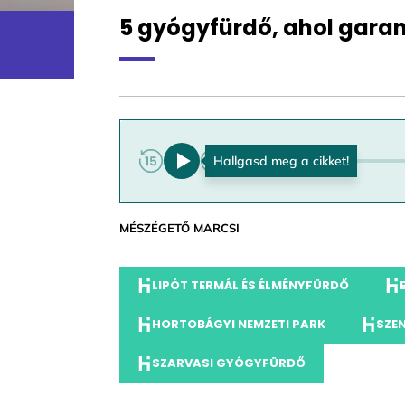
5 gyógyfürdő, ahol garant
0:00
MÉSZÉGETŐ MARCSI
LIPÓT TERMÁL ÉS ÉLMÉNYFÜRDŐ
HORTOBÁGYI NEMZETI PARK
SZE
SZARVASI GYÓGYFÜRDŐ