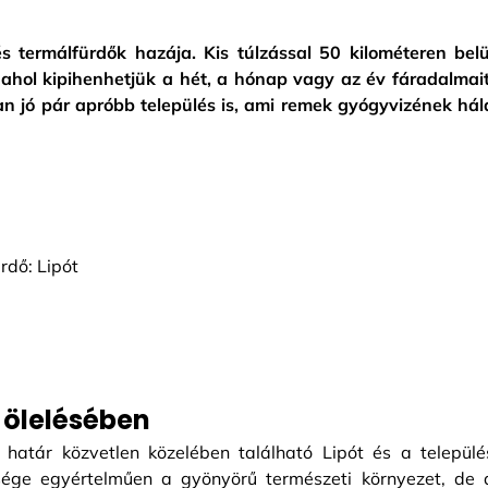
termálfürdők hazája. Kis túlzással 50 kilométeren belü
ahol kipihenhetjük a hét, a hónap vagy az év fáradalmait
n jó pár apróbb település is, ami remek gyógyvizének hál
rdő: Lipót
t ölelésében
 határ közvetlen közelében található Lipót és a települé
ssége egyértelműen a gyönyörű természeti környezet, de 