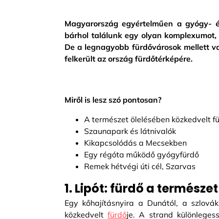
Magyarország egyértelműen a gyógy- és 
bárhol találunk egy olyan komplexumot, 
De a legnagyobb fürdővárosok mellett va
felkerült az ország fürdőtérképére.
Miről is lesz szó pontosan?
A természet ölelésében közkedvelt fü
Szaunapark és látnivalók
Kikapcsolódás a Mecsekben
Egy régóta működő gyógyfürdő
Remek hétvégi úti cél, Szarvas
1. Lipót: fürdő a természe
Egy kőhajításnyira a Dunától, a szlovák
közkedvelt
fürdő
je. A strand különlege