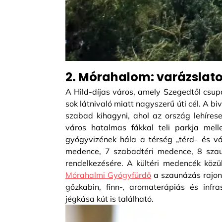
2. Mórahalom: varázslato
A Hild-díjas város, amely Szegedtől csupá
sok látnivaló miatt nagyszerű úti cél. A b
szabad kihagyni, ahol az ország lehíres
város hatalmas fákkal teli parkja mell
gyógyvizének hála a térség „térd- és v
medence, 7 szabadtéri medence, 8 szaun
rendelkezésére. A kültéri medencék közü
Mórahalmi Gyógyfürdő
a szaunázás rajong
gőzkabin, finn-, aromaterápiás és inf
jégkása kút is található.