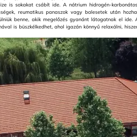
ize is sokakat csábít ide. A nátrium hidrogén-karbonátos
tegségek, reumatikus panaszok vagy balesetek után hozha
ülniük benne, akik megelőzés gyanánt látogatnak el ide. 
al is büszkélkedhet, ahol igazán könnyű relaxálni, hisze