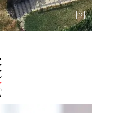
-
m
A
t
t
k
t
n
s