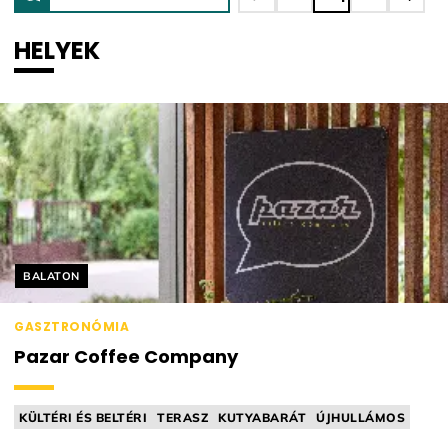
HELYEK
Helyszín címkék:
BALATON
GASZTRONÓMIA
Pazar Coffee Company
KÜLTÉRI ÉS BELTÉRI
TERASZ
KUTYABARÁT
ÚJHULLÁMOS
KÁVÉZÓ