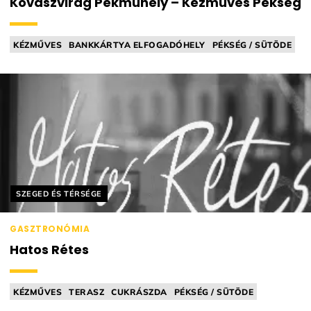
Kovászvirág Pékműhely – Kézműves Pékség
KÉZMŰVES
BANKKÁRTYA ELFOGADÓHELY
PÉKSÉG / SÜTÖDE
DELIKÁTESZ
KOVÁSZOS
Helyszín címkék:
SZEGED ÉS TÉRSÉGE
GASZTRONÓMIA
Hatos Rétes
KÉZMŰVES
TERASZ
CUKRÁSZDA
PÉKSÉG / SÜTÖDE
FAGYLALTOZÓ