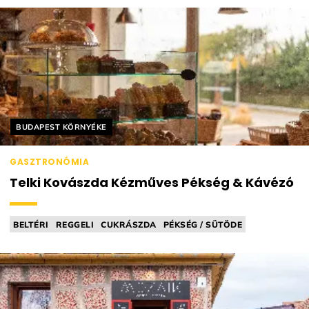
Helyszín címkék:
BUDAPEST KÖRNYÉKE
GASZTRONÓMIA
Telki Kovászda Kézműves Pékség & Kávézó
BELTÉRI
REGGELI
CUKRÁSZDA
PÉKSÉG / SÜTÖDE
KOVÁSZOS