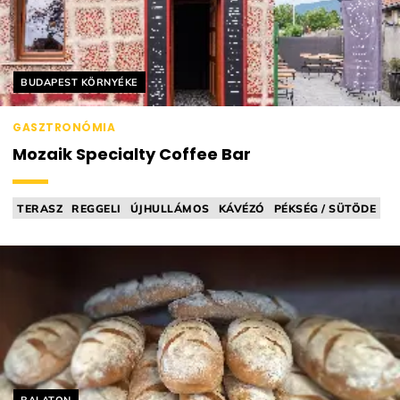
Helyszín címkék:
BUDAPEST KÖRNYÉKE
GASZTRONÓMIA
Mozaik Specialty Coffee Bar
TERASZ
REGGELI
ÚJHULLÁMOS
KÁVÉZÓ
PÉKSÉG / SÜTÖDE
Helyszín címkék: