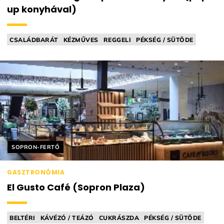
up konyhával)
CSALÁDBARÁT
KÉZMŰVES
REGGELI
PÉKSÉG / SÜTÖDE
KOVÁSZOS
Helyszín címkék:
SOPRON-FERTŐ
GASZTRONÓMIA
El Gusto Café (Sopron Plaza)
BELTÉRI
KÁVÉZÓ / TEÁZÓ
CUKRÁSZDA
PÉKSÉG / SÜTÖDE