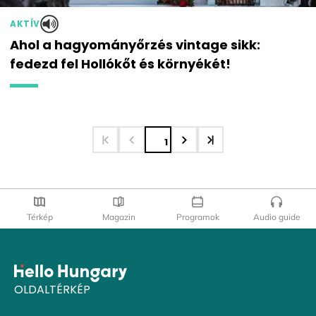
AKTÍV
Ahol a hagyományőrzés vintage sikk:
fedezd fel Hollókőt és környékét!
1
Térkép
Magazin
Programok
Audio guide
OLDALTÉRKÉP