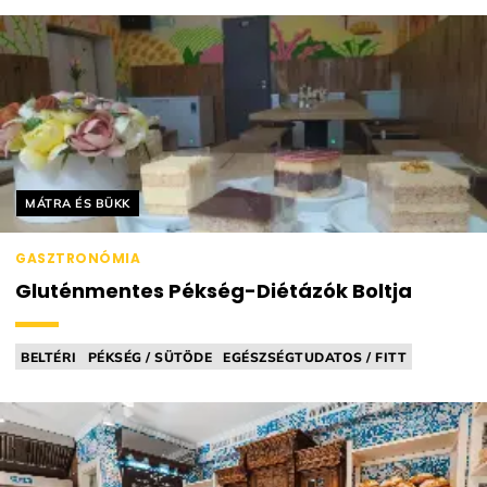
Helyszín címkék:
MÁTRA ÉS BÜKK
GASZTRONÓMIA
Gluténmentes Pékség-Diétázók Boltja
BELTÉRI
PÉKSÉG / SÜTÖDE
EGÉSZSÉGTUDATOS / FITT
GLUTÉNMENTES
MINDENMENTES