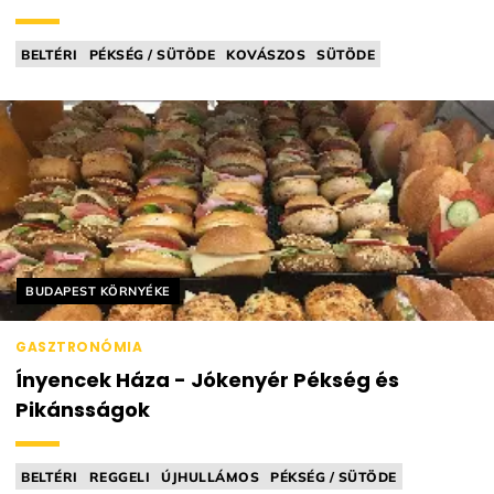
BELTÉRI
PÉKSÉG / SÜTÖDE
KOVÁSZOS
SÜTÖDE
Helyszín címkék:
BUDAPEST KÖRNYÉKE
GASZTRONÓMIA
Ínyencek Háza - Jókenyér Pékség és
Pikánsságok
BELTÉRI
REGGELI
ÚJHULLÁMOS
PÉKSÉG / SÜTÖDE