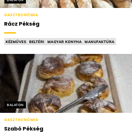
BALATON
GASZTRONÓMIA
Rácz Pékség
KÉZMŰVES
BELTÉRI
MAGYAR KONYHA
MANUFAKTÚRA
SÜTÖDE
Helyszín címkék:
BALATON
GASZTRONÓMIA
Szabó Pékség