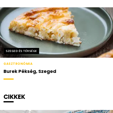
Helyszín címkék:
SZEGED ÉS TÉRSÉGE
GASZTRONÓMIA
Burek Pékség, Szeged
CIKKEK