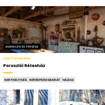
DELIKÁTESZ
Helyszín címkék:
DEBRECEN ÉS TÉRSÉGE
GASZTRONÓMIA
Poroszlói Rétesház
KERTHELYISÉG
KERÉKPÁROSBARÁT
HÁZIAS
PÉKSÉG / SÜTÖDE
DELIKÁTESZ