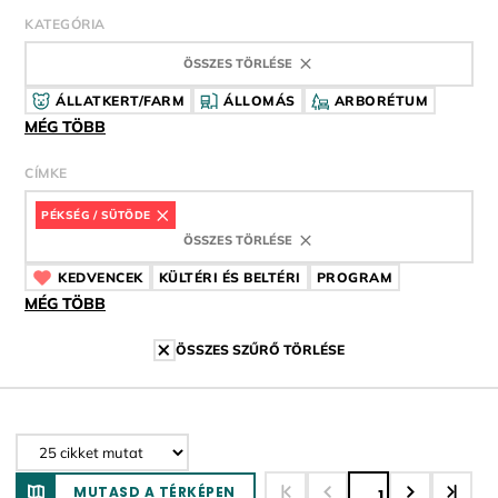
KATEGÓRIA
ÖSSZES TÖRLÉSE
ÁLLATKERT/FARM
ÁLLOMÁS
ARBORÉTUM
MÉG TÖBB
CÍMKE
PÉKSÉG / SÜTÖDE
CÍMKE
ÖSSZES TÖRLÉSE
KEDVENCEK
CÍMKE
KÜLTÉRI ÉS BELTÉRI
CÍMKE
PROGRAM
CÍMKE
MÉG TÖBB
ÖSSZES SZŰRŐ TÖRLÉSE
MUTASD A TÉRKÉPEN
1