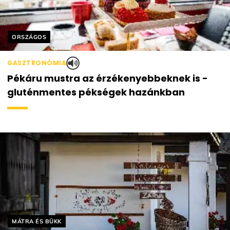
Helyszín címkék:
ORSZÁGOS
GASZTRONÓMIA
Pékáru mustra az érzékenyebbeknek is -
gluténmentes pékségek hazánkban
Helyszín címkék:
MÁTRA ÉS BÜKK