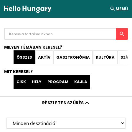
Ugrás a tartalomhoz
MENÜ
MILYEN TÉMÁBAN KERESEL?
ÖSSZES
AKTÍV
GASZTRONÓMIA
KULTÚRA
SZÁL
MIT KERESEL?
CIKK
HELY
PROGRAM
KAJLA
RÉSZLETES SZŰRÉS
Desztináció szűrése