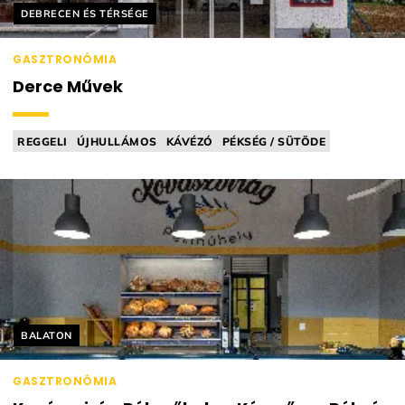
Helyszín címkék:
DEBRECEN ÉS TÉRSÉGE
GASZTRONÓMIA
Derce Művek
REGGELI
ÚJHULLÁMOS
KÁVÉZÓ
PÉKSÉG / SÜTÖDE
KOVÁSZOS
Helyszín címkék:
BALATON
GASZTRONÓMIA