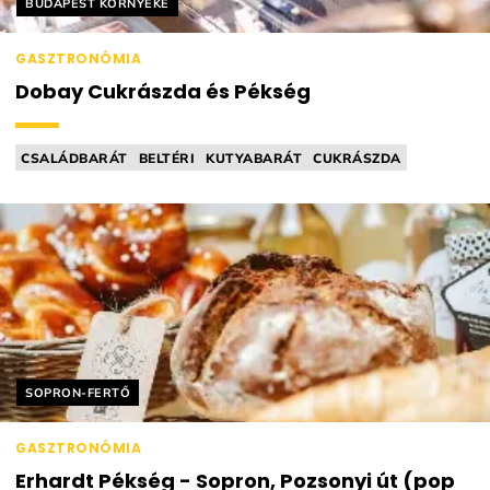
Helyszín címkék:
BUDAPEST KÖRNYÉKE
GASZTRONÓMIA
Dobay Cukrászda és Pékség
CSALÁDBARÁT
BELTÉRI
KUTYABARÁT
CUKRÁSZDA
PÉKSÉG / SÜTÖDE
Helyszín címkék:
SOPRON-FERTŐ
GASZTRONÓMIA
Erhardt Pékség - Sopron, Pozsonyi út (pop