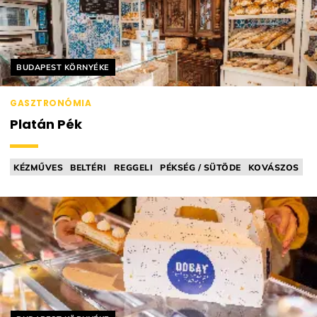
Helyszín címkék:
BUDAPEST KÖRNYÉKE
GASZTRONÓMIA
Platán Pék
KÉZMŰVES
BELTÉRI
REGGELI
PÉKSÉG / SÜTÖDE
KOVÁSZOS