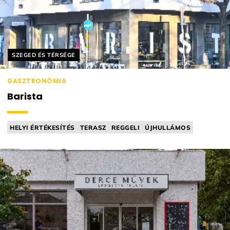
Helyszín címkék:
SZEGED ÉS TÉRSÉGE
GASZTRONÓMIA
Barista
HELYI ÉRTÉKESÍTÉS
TERASZ
REGGELI
ÚJHULLÁMOS
EGÉSZSÉGTUDATOS / FITT