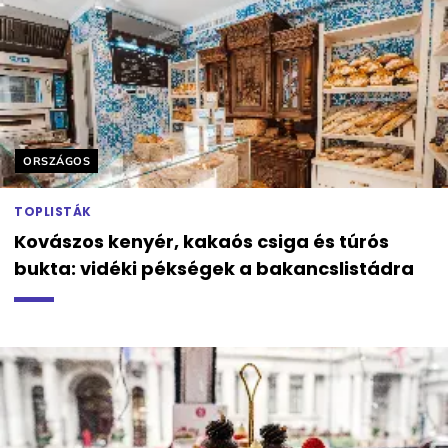
Helyszín címkék:
ORSZÁGOS
TOPLISTÁK
Kovászos kenyér, kakaós csiga és túrós
bukta: vidéki pékségek a bakancslistádra