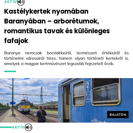
AKTÍV
Kastélykertek nyomában
Baranyában – arborétumok,
romantikus tavak és különleges
fafajok
Baranya nemcsak borvidékeiről, természeti értékeiről és
történelmi városairól híres, hanem olyan történeti kertekről is,
amelyek a magyar kertművészet legszebb fejezeteit őrzik.
Helyszín cí
BALATON
AKTÍV