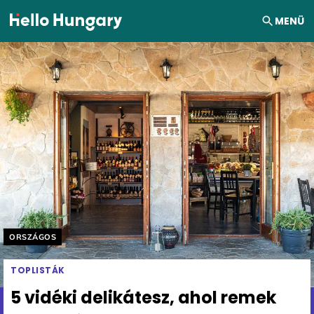
Ugrás a tartalomhoz
MENÜ
Helyszín címkék:
ORSZÁGOS
TOPLISTÁK
5 vidéki delikátesz, ahol remek