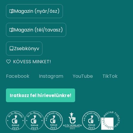
Magazin (nyár/ősz)
Magazin (tél/tavasz)
Zsebkönyv
KÖVESS MINKET!
Facebook
Instagram
YouTube
TikTok
Iratkozz fel hírlevelünkre!