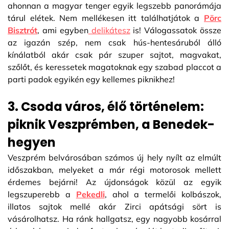
ahonnan a magyar tenger egyik legszebb panorámája
tárul elétek. Nem mellékesen itt találhatjátok a
Pörc
Bisztrót
, ami egyben
delikátesz
is! Válogassatok össze
az igazán szép, nem csak hús-hentesáruból álló
kínálatból akár csak pár szuper sajtot, magvakat,
szőlőt, és keressetek magatoknak egy szabad placcot a
parti padok egyikén egy kellemes piknikhez!
3. Csoda város, élő történelem:
piknik Veszprémben, a Benedek-
hegyen
Veszprém belvárosában számos új hely nyílt az elmúlt
időszakban, melyeket a már régi motorosok mellett
érdemes bejárni! Az újdonságok közül az egyik
legszuperebb a
Pekedli
, ahol a termelői kolbászok,
illatos sajtok mellé akár Zirci apátsági sört is
vásárolhatsz. Ha ránk hallgatsz, egy nagyobb kosárral