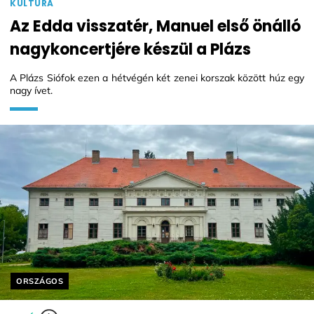
KULTÚRA
Az Edda visszatér, Manuel első önálló
nagykoncertjére készül a Plázs
A Plázs Siófok ezen a hétvégén két zenei korszak között húz egy
nagy ívet.
Helyszín címkék:
ORSZÁGOS