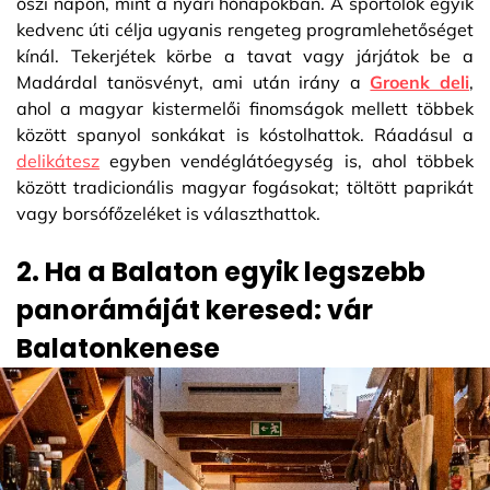
őszi napon, mint a nyári hónapokban. A sportolók egyik
kedvenc úti célja ugyanis rengeteg programlehetőséget
kínál. Tekerjétek körbe a tavat vagy járjátok be a
Madárdal tanösvényt, ami után irány a
Groenk deli
,
ahol a magyar kistermelői finomságok mellett többek
között spanyol sonkákat is kóstolhattok. Ráadásul a
delikátesz
egyben vendéglátóegység is, ahol többek
között tradicionális magyar fogásokat; töltött paprikát
vagy borsófőzeléket is választhattok.
2. Ha a Balaton egyik legszebb
panorámáját keresed: vár
Balatonkenese