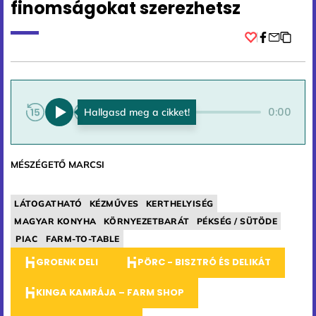
finomságokat szerezhetsz
Facebook
0:00
0:00
MÉSZÉGETŐ MARCSI
LÁTOGATHATÓ
KÉZMŰVES
KERTHELYISÉG
MAGYAR KONYHA
KÖRNYEZETBARÁT
PÉKSÉG / SÜTÖDE
PIAC
FARM-TO-TABLE
GROENK DELI
PÖRC - BISZTRÓ ÉS DELIKÁT
KINGA KAMRÁJA – FARM SHOP