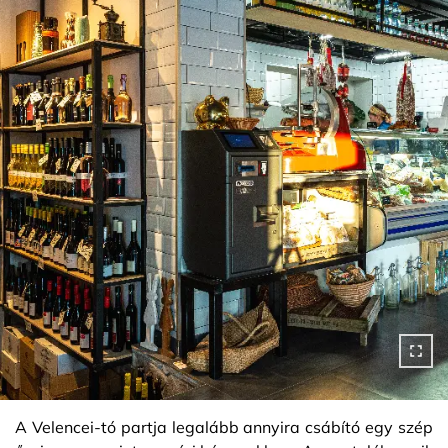
A Velencei-tó partja legalább annyira csábító egy szép