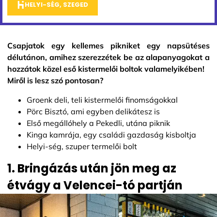
HELYI-SÉG, SZEGED
Csapjatok egy kellemes pikniket egy napsütéses
délutánon, amihez szerezzétek be az alapanyagokat a
hozzátok közel eső kistermelői boltok valamelyikében!
Miről is lesz szó pontosan?
Groenk deli, teli kistermelői finomságokkal
Pörc Bisztó, ami egyben delikátesz is
Első megállóhely a Pekedli, utána piknik
Kinga kamrája, egy családi gazdaság kisboltja
Helyi-ség, szuper termelői bolt
1. Bringázás után jön meg az
étvágy a Velencei-tó partján