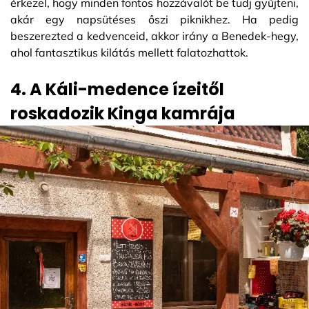
érkezel, hogy minden fontos hozzávalót be tudj gyűjteni,
akár egy napsütéses őszi piknikhez. Ha pedig
beszerezted a kedvenceid, akkor irány a Benedek-hegy,
ahol fantasztikus kilátás mellett falatozhattok.
4. A Káli-medence ízeitől
roskadozik Kinga kamrája