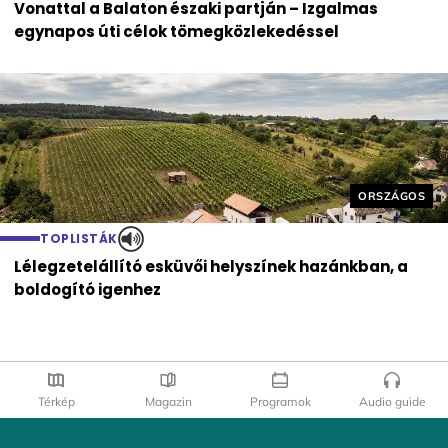
Vonattal a Balaton északi partján – Izgalmas
egynapos úti célok tömegközlekedéssel
Helyszín cím
ORSZÁGOS
TOPLISTÁK
Lélegzetelállító esküvői helyszínek hazánkban, a
boldogító igenhez
Térkép
Magazin
Programok
Audio guide