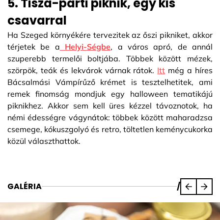
5. Tisza-parti piknik, egy kis
csavarral
Ha Szeged környékére tervezitek az őszi pikniket, akkor
térjetek be a
Helyi-Ségbe
, a város apró, de annál
szuperebb termelői boltjába. Többek között mézek,
szörpök, teák és lekvárok várnak rátok.
Itt
még a híres
Bácsalmási Vámpírűző krémet is tesztelhetitek, ami
remek finomság mondjuk egy halloween tematikájú
piknikhez. Akkor sem kell üres kézzel távoznotok, ha
némi édességre vágynátok: többek között maharadzsa
csemege, kókuszgolyó és retro, töltetlen keménycukorka
közül választhattok.
GALÉRIA
/