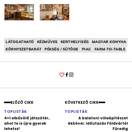
LÁTOGATHATÓ
KÉZMŰVES
KERTHELYISÉG
MAGYAR KONYHA
KÖRNYEZETBARÁT
PÉKSÉG / SÜTÖDE
PIAC
FARM-TO-TABLE
Facebook
Instagram
ELŐZŐ CIKK
KÖVETKEZŐ CIKK
TOPLISTÁK
TOPLISTÁK
4+1 elbűvölő játszótér,
A balatoni villaépítészet
ahol te is újra gyerek
ékkövei: időutazás Földvártól
lehetsz!
Füredig