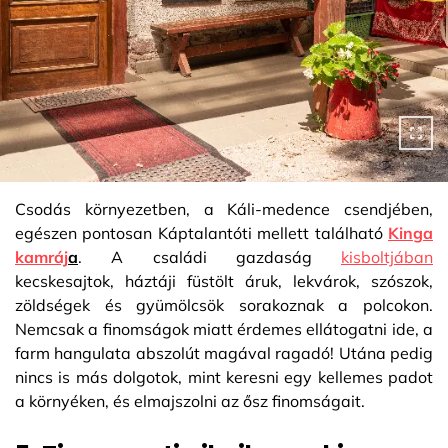
Csodás környezetben, a Káli-medence csendjében,
egészen pontosan Káptalantóti mellett található
Kinga
kamráj
a
. A családi gazdaság
kisboltjában
kecskesajtok, háztáji füstölt áruk, lekvárok, szószok,
zöldségek és gyümölcsök sorakoznak a polcokon.
Nemcsak a finomságok miatt érdemes ellátogatni ide, a
farm hangulata abszolút magával ragadó! Utána pedig
nincs is más dolgotok, mint keresni egy kellemes padot
a környéken, és elmajszolni az ősz finomságait.