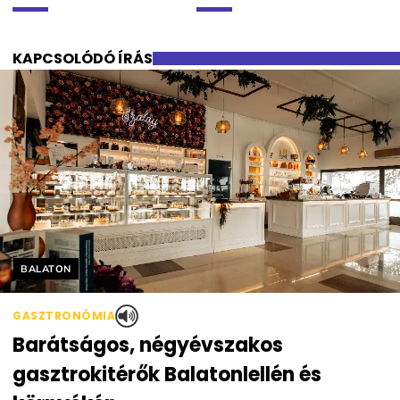
KAPCSOLÓDÓ ÍRÁS
Helyszín címkék:
BALATON
GASZTRONÓMIA
Barátságos, négyévszakos
gasztrokitérők Balatonlellén és