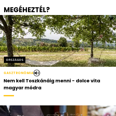
MEGÉHEZTÉL?
Helyszín címkék:
ORSZÁGOS
GASZTRONÓMIA
Nem kell Toszkánáig menni - dolce vita
magyar módra