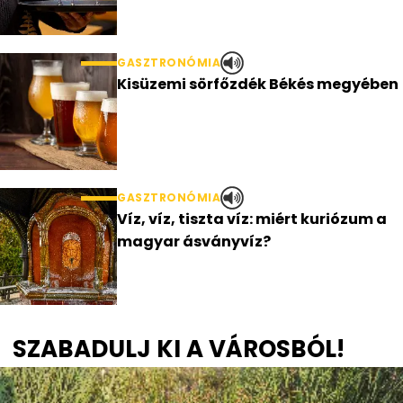
GASZTRONÓMIA
Kisüzemi sörfőzdék Békés megyében
GASZTRONÓMIA
Víz, víz, tiszta víz: miért kuriózum a
magyar ásványvíz?
SZABADULJ KI A VÁROSBÓL!