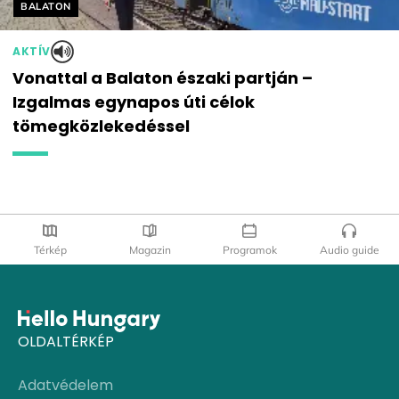
Helyszín címkék:
BALATON
AKTÍV
Vonattal a Balaton északi partján –
Izgalmas egynapos úti célok
tömegközlekedéssel
Térkép
Magazin
Programok
Audio guide
OLDALTÉRKÉP
Adatvédelem