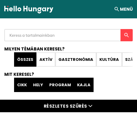
Ugrás a tartalomhoz
MENÜ
MILYEN TÉMÁBAN KERESEL?
ÖSSZES
AKTÍV
GASZTRONÓMIA
KULTÚRA
SZÁL
MIT KERESEL?
CIKK
HELY
PROGRAM
KAJLA
RÉSZLETES SZŰRÉS