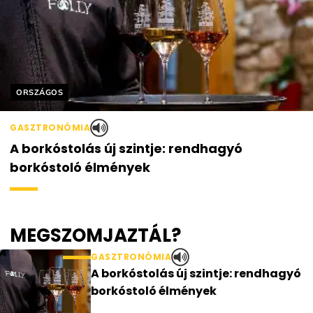
Helyszín címkék:
ORSZÁGOS
GASZTRONÓMIA
A borkóstolás új szintje: rendhagyó
borkóstoló élmények
MEGSZOMJAZTÁL?
GASZTRONÓMIA
A borkóstolás új szintje: rendhagyó
borkóstoló élmények