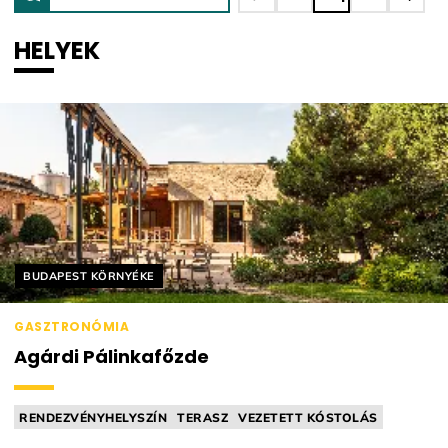
HELYEK
Helyszín címkék:
BUDAPEST KÖRNYÉKE
GASZTRONÓMIA
Agárdi Pálinkafőzde
RENDEZVÉNYHELYSZÍN
TERASZ
VEZETETT KÓSTOLÁS
BISZTRÓ
PÁLINKAFŐZDE