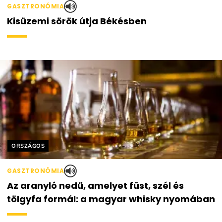
GASZTRONÓMIA
Kisüzemi sörök útja Békésben
Helyszín címkék:
ORSZÁGOS
GASZTRONÓMIA
Az aranyló nedű, amelyet füst, szél és
tölgyfa formál: a magyar whisky nyomában