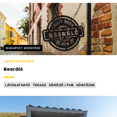
Helyszín címkék:
BUDAPEST KÖRNYÉKE
GASZTRONÓMIA
Beeráló
LÁTOGATHATÓ
TERASZ
SÖRÖZŐ / PUB
SÖRFŐZDE
TAPROOM