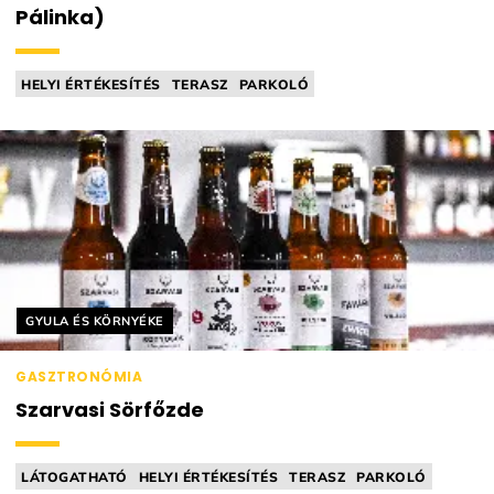
Pálinka)
HELYI ÉRTÉKESÍTÉS
TERASZ
PARKOLÓ
VEZETETT KÓSTOLÁS
PÁLINKAFŐZDE
Helyszín címkék:
GYULA ÉS KÖRNYÉKE
GASZTRONÓMIA
Szarvasi Sörfőzde
LÁTOGATHATÓ
HELYI ÉRTÉKESÍTÉS
TERASZ
PARKOLÓ