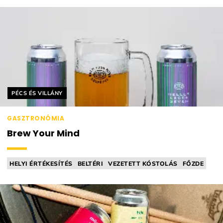
Helyszín címkék:
PÉCS ÉS VILLÁNY
GASZTRONÓMIA
Brew Your Mind
HELYI ÉRTÉKESÍTÉS
BELTÉRI
VEZETETT KÓSTOLÁS
FŐZDE
SÖRFŐZDE