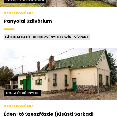
TOKAJ ÉS NYÍREGYHÁZA
GASZTRONÓMIA
Panyolai Szilvórium
LÁTOGATHATÓ
RENDEZVÉNYHELYSZÍN
VÍZPART
VEZETETT KÓSTOLÁS
PÁLINKAFŐZDE
Helyszín címkék:
GYULA ÉS KÖRNYÉKE
GASZTRONÓMIA
Éden-tó Szeszfőzde (Kisüsti Sarkadi