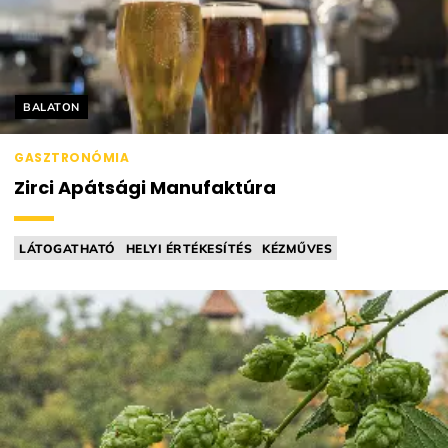
Helyszín címkék:
BALATON
GASZTRONÓMIA
Zirci Apátsági Manufaktúra
LÁTOGATHATÓ
HELYI ÉRTÉKESÍTÉS
KÉZMŰVES
VEZETETT KÓSTOLÁS
SÖRFŐZDE