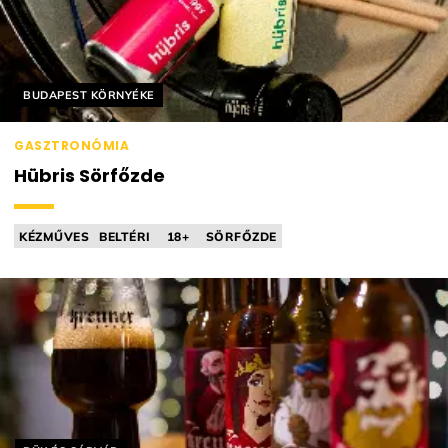
Helyszín címkék:
BUDAPEST KÖRNYÉKE
GASZTRONÓMIA
Hübris Sörfőzde
KÉZMŰVES
BELTÉRI
18+
SÖRFŐZDE