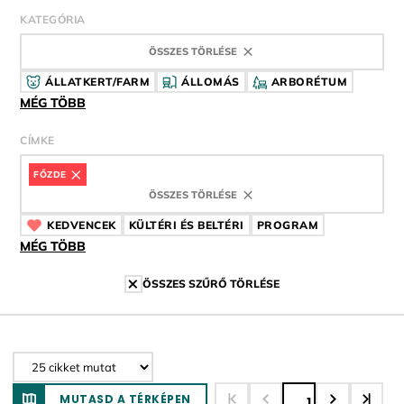
KATEGÓRIA
ÖSSZES TÖRLÉSE
ÁLLATKERT/FARM
ÁLLOMÁS
ARBORÉTUM
MÉG TÖBB
CÍMKE
FŐZDE
CÍMKE
ÖSSZES TÖRLÉSE
KEDVENCEK
CÍMKE
KÜLTÉRI ÉS BELTÉRI
CÍMKE
PROGRAM
CÍMKE
MÉG TÖBB
ÖSSZES SZŰRŐ TÖRLÉSE
MUTASD A TÉRKÉPEN
1