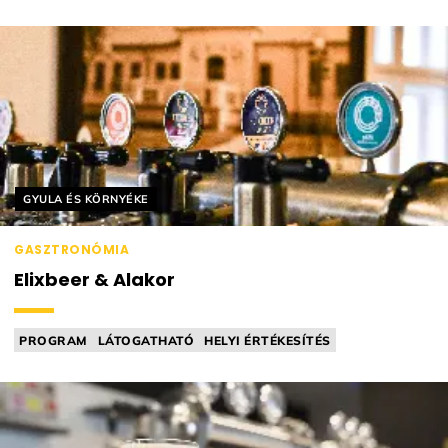
SÖRFŐZDE
Helyszín címkék:
GYULA ÉS KÖRNYÉKE
GASZTRONÓMIA
Elixbeer & Alakor
PROGRAM
LÁTOGATHATÓ
HELYI ÉRTÉKESÍTÉS
VEZETETT KÓSTOLÁS
PÁLINKAFŐZDE