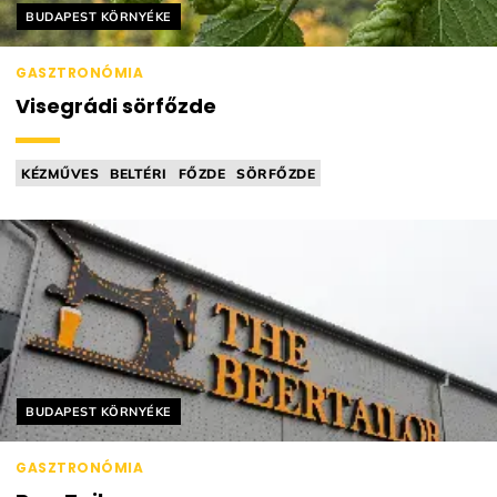
Helyszín címkék:
BUDAPEST KÖRNYÉKE
GASZTRONÓMIA
Visegrádi sörfőzde
KÉZMŰVES
BELTÉRI
FŐZDE
SÖRFŐZDE
Helyszín címkék:
BUDAPEST KÖRNYÉKE
GASZTRONÓMIA