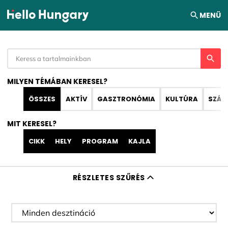
Ugrás a tartalomhoz
MENÜ
MILYEN TÉMÁBAN KERESEL?
ÖSSZES
AKTÍV
GASZTRONÓMIA
KULTÚRA
SZÁL
MIT KERESEL?
CIKK
HELY
PROGRAM
KAJLA
RÉSZLETES SZŰRÉS
Desztináció szűrése