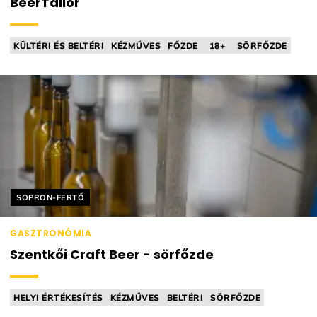
BeerTailor
KÜLTÉRI ÉS BELTÉRI
KÉZMŰVES
FŐZDE
18+
SÖRFŐZDE
Helyszín címkék:
SOPRON-FERTŐ
GASZTRONÓMIA
Szentkői Craft Beer - sörfőzde
HELYI ÉRTÉKESÍTÉS
KÉZMŰVES
BELTÉRI
SÖRFŐZDE