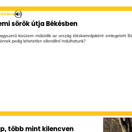
ONÓMIA
emi sörök útja Békésben
gyszerű kisüzem működik az ország éléskamrájaként emlegetett B
örnek pedig lehetetlen ellenállni! Indulhatunk?
ap, több mint kilencven