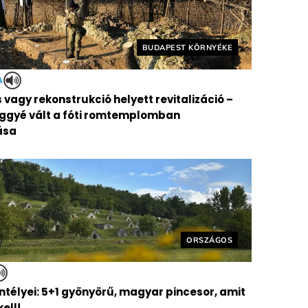
Helyszín címkék:
BUDAPEST KÖRNYÉKE
A
vagy rekonstrukció helyett revitalizáció –
ggyé vált a fóti romtemplomban
ása
Helyszín címkék:
ORSZÁGOS
ntélyei: 5+1 gyönyörű, magyar pincesor, amit
kell!