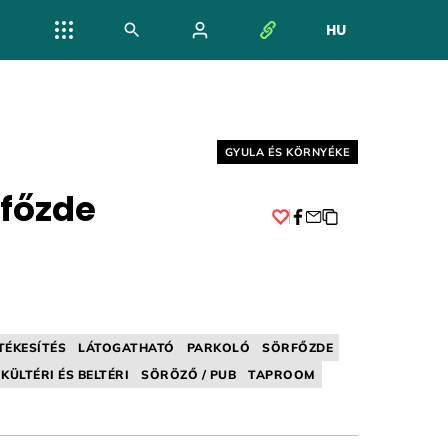
HU
NYELV VÁL
Helyszín címkék:
GYULA ÉS KÖRNYÉKE
rfőzde
Facebook
TÉKESÍTÉS
LÁTOGATHATÓ
PARKOLÓ
SÖRFŐZDE
KÜLTÉRI ÉS BELTÉRI
SÖRÖZŐ / PUB
TAPROOM