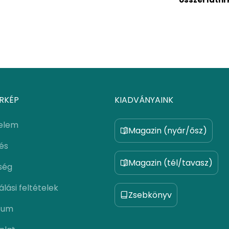
RKÉP
KIADVÁNYAINK
elem
Magazin (nyár/ősz)
lés
Magazin (tél/tavasz)
ség
lási feltételek
Zsebkönyv
zum