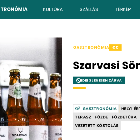
ZTRONÓMIA
KULTÚRA
SZÁLLÁS
TÉRKÉP
GASZTRONÓMIA
€€
Szarvasi Sö
IDEIGLENESEN ZÁRVA
GASZTRONÓMIA
HELYI ÉR
TERASZ
FŐZDE
FŐZDETÚRA
VEZETETT KÓSTOLÁS