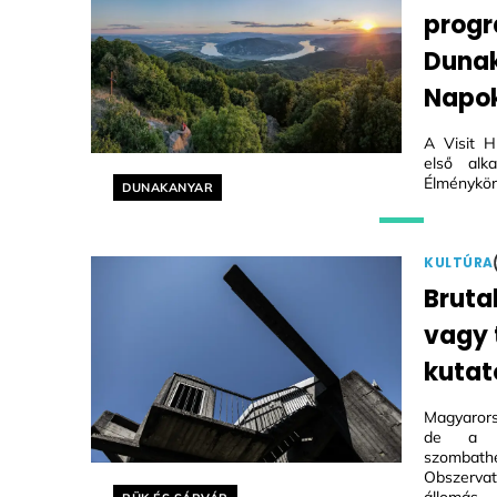
progr
Dunak
Napo
A Visit H
első alk
Élménykör
Helyszín címkék:
DUNAKANYAR
KULTÚRA
Bruta
vagy
kutat
Magyarors
de a le
szombat
Obszervat
Helyszín címkék:
állomás.