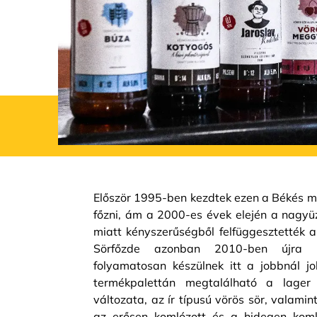
Először 1995-ben kezdtek ezen a Békés me
főzni, ám a 2000-es évek elején a nagyü
miatt kényszerűségből felfüggesztették a
Sörfőzde azonban 2010-ben újra k
folyamatosan készülnek itt a jobbnál j
termékpalettán megtalálható a lage
változata, az ír típusú vörös sör, valamin
az erősen komlózott és a hidegen koml