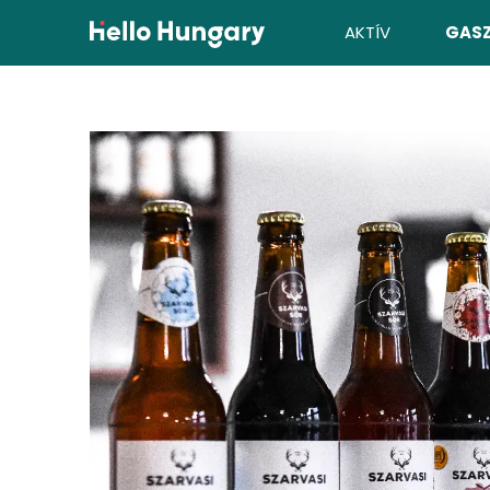
Ugrás a tartalomhoz
AKTÍV
GAS