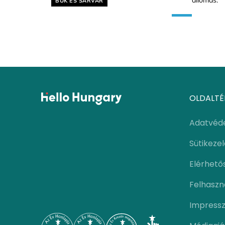
BÜK ÉS SÁRVÁR
OLDALTÉ
Adatvéd
Sütikeze
Elérhető
Felhaszná
Impress