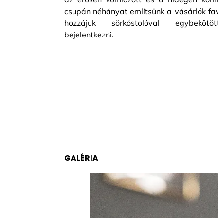
csupán néhányat említsünk a vásárlók fav
hozzájuk sörkóstolóval egybekötö
bejelentkezni.
GALÉRIA