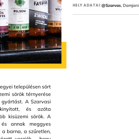
HELY ADATAI:
@Szarvas
, Damjani
gyei településen sört
zemi sörök térnyerése
 gyártást. A Szarvasi
inyitott, és azóta
obb kisüzemi sörök. A
r és annak meggyes
t a barna, a szűretlen,
ózott verziók – hogy