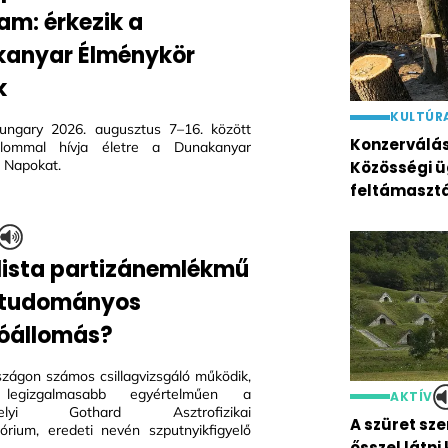
am: érkezik a
anyar Élménykör
k
KULTÚR
ungary 2026. augusztus 7–16. között
Konzerválás 
alommal hívja életre a Dunakanyar
 Napokat.
Közösségi ü
feltámaszt
lista partizánemlékmű
 tudományos
óállomás?
zágon számos csillagvizsgáló működik,
gizgalmasabb egyértelműen a
AKTÍV
helyi Gothard Asztrofizikai
A szüret sze
órium, eredeti nevén szputnyikfigyelő
ősszel látni 