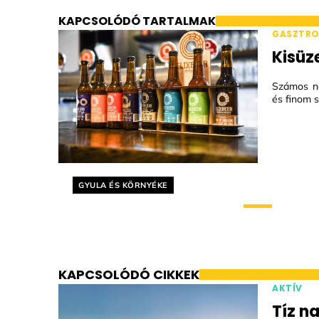
KAPCSOLÓDÓ TARTALMAK
GASZTR
Kisüz
Számos na
és finom s
Helyszín címkék:
GYULA ÉS KÖRNYÉKE
KAPCSOLÓDÓ CIKKEK
AKTÍV
Tíz n