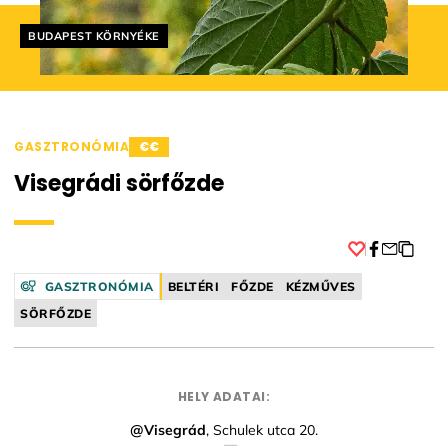
Helyszín címkék:
BUDAPEST KÖRNYÉKE
GASZTRONÓMIA
€€
Visegrádi sörfőzde
Facebook
GASZTRONÓMIA
BELTÉRI
FŐZDE
KÉZMŰVES
SÖRFŐZDE
HELY ADATAI:
@Visegrád
, Schulek utca 20.