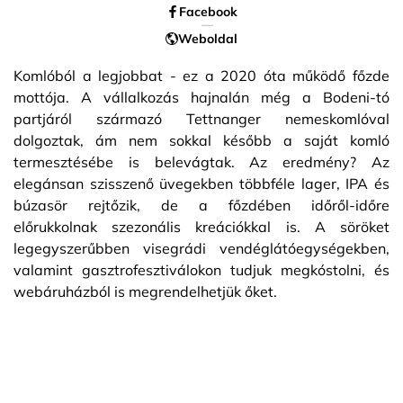
Facebook
Weboldal
Komlóból a legjobbat - ez a 2020 óta működő főzde
mottója. A vállalkozás hajnalán még a Bodeni-tó
partjáról származó Tettnanger nemeskomlóval
dolgoztak, ám nem sokkal később a saját komló
termesztésébe is belevágtak. Az eredmény? Az
elegánsan szisszenő üvegekben többféle lager, IPA és
búzasör rejtőzik, de a főzdében időről-időre
előrukkolnak szezonális kreációkkal is. A söröket
legegyszerűbben visegrádi vendéglátóegységekben,
valamint gasztrofesztiválokon tudjuk megkóstolni, és
webáruházból is megrendelhetjük őket.