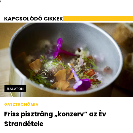
KAPCSOLÓDÓ CIKKEK
Helyszín címkék:
BALATON
GASZTRONÓMIA
Friss pisztráng „konzerv” az Év
Strandétele