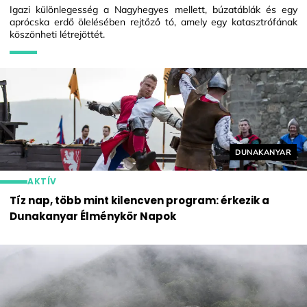
Igazi különlegesség a Nagyhegyes mellett, búzatáblák és egy
aprócska erdő ölelésében rejtőző tó, amely egy katasztrófának
köszönheti létrejöttét.
Helyszín címké
DUNAKANYAR
AKTÍV
Tíz nap, több mint kilencven program: érkezik a
Dunakanyar Élménykör Napok