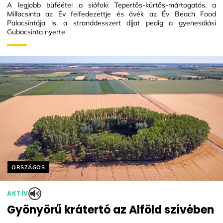
A legjobb büféétel a siófoki Tepertős-kürtős-mártogatós, a
Millacsinta az Év felfedezettje és övék az Év Beach Food
Palacsintája is, a stranddesszert díjat pedig a gyenesdiási
Gubacsinta nyerte
Helyszín címkék:
ORSZÁGOS
AKTÍV
Gyönyörű krátertó az Alföld szívében