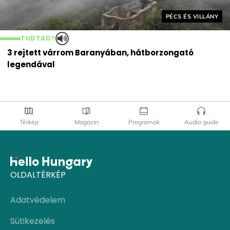
Helyszín címkék:
PÉCS ÉS VILLÁNY
TUDTAD?
3 rejtett várrom Baranyában, hátborzongató
legendával
Térkép
Magazin
Programok
Audio guide
OLDALTÉRKÉP
Adatvédelem
Sütikezelés