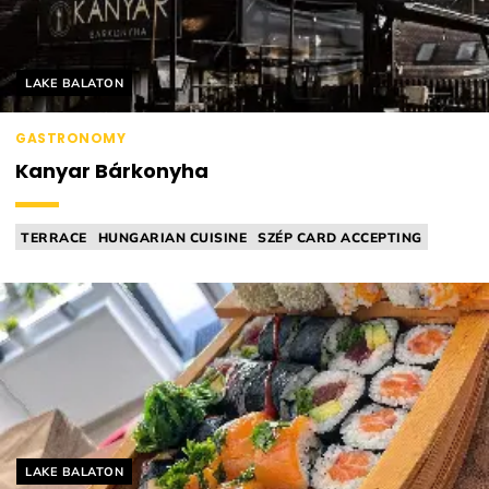
Helyszín címkék:
LAKE BALATON
GASTRONOMY
Kanyar Bárkonyha
TERRACE
HUNGARIAN CUISINE
SZÉP CARD ACCEPTING
BAR
RESTAURANT
Helyszín címkék:
LAKE BALATON