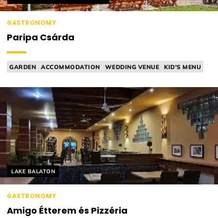
GASTRONOMY
Paripa Csárda
GARDEN
ACCOMMODATION
WEDDING VENUE
KID'S MENU
TAVERN
Helyszín címkék:
LAKE BALATON
GASTRONOMY
Amigo Étterem és Pizzéria