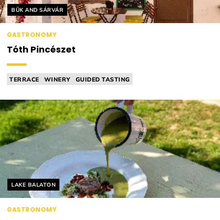
Helyszín címkék:
BÜK AND SÁRVÁR
GASTRONOMY
Tóth Pincészet
TERRACE
WINERY
GUIDED TASTING
BAR FOOD (EG. SNACKS)
WINE DINNER
Helyszín címkék:
LAKE BALATON
GASTRONOMY