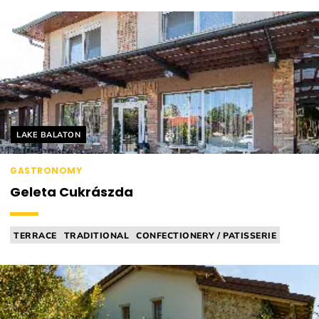
Helyszín címkék:
LAKE BALATON
GASTRONOMY
Geleta Cukrászda
TERRACE
TRADITIONAL
CONFECTIONERY / PATISSERIE
NEW WAVE
ICE CREAM PARLOUR