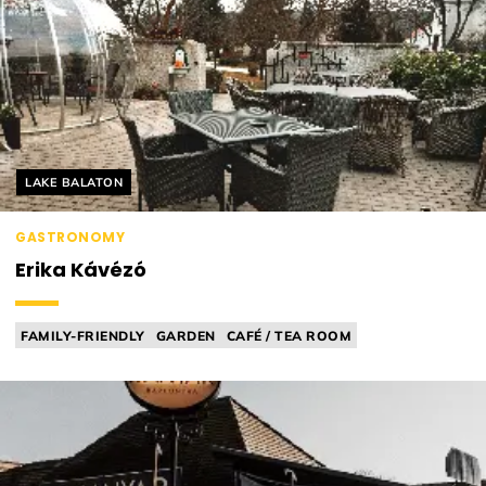
Helyszín címkék:
LAKE BALATON
GASTRONOMY
Erika Kávézó
FAMILY-FRIENDLY
GARDEN
CAFÉ / TEA ROOM
CONFECTIONERY / PATISSERIE
PLAYGROUND