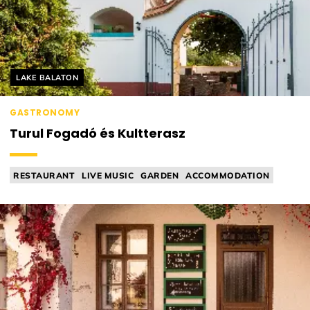
Helyszín címkék:
LAKE BALATON
GASTRONOMY
Turul Fogadó és Kultterasz
RESTAURANT
LIVE MUSIC
GARDEN
ACCOMMODATION
INTERNATIONAL CUISINE