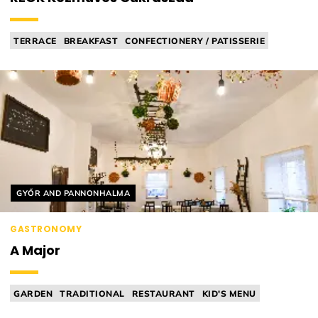
TERRACE
BREAKFAST
CONFECTIONERY / PATISSERIE
CAFÉ / TEA ROOM
Helyszín címkék:
GYŐR AND PANNONHALMA
GASTRONOMY
A Major
GARDEN
TRADITIONAL
RESTAURANT
KID'S MENU
ACCESSIBLE