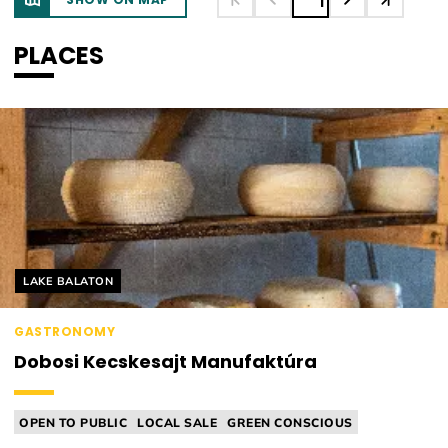
1
PLACES
Helyszín címkék:
LAKE BALATON
GASTRONOMY
Dobosi Kecskesajt Manufaktúra
OPEN TO PUBLIC
LOCAL SALE
GREEN CONSCIOUS
CHEESE MANUFACTORY
FARM