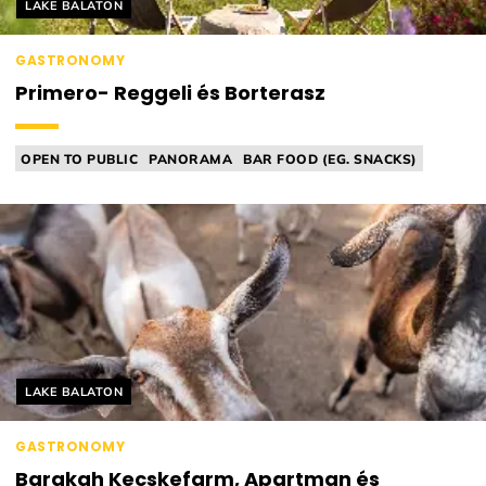
Helyszín címkék:
LAKE BALATON
GASTRONOMY
Primero- Reggeli és Borterasz
OPEN TO PUBLIC
PANORAMA
BAR FOOD (EG. SNACKS)
WINEBAR
BRUNCH
Helyszín címkék:
LAKE BALATON
GASTRONOMY
Barakah Kecskefarm, Apartman és