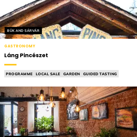
Helyszín címkék:
BÜK AND SÁRVÁR
GASTRONOMY
Láng Pincészet
PROGRAMME
LOCAL SALE
GARDEN
GUIDED TASTING
BAR FOOD (EG. SNACKS)