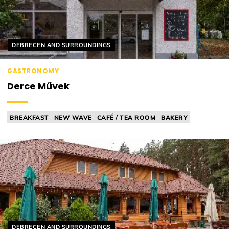
Helyszín címkék:
DEBRECEN AND SURROUNDINGS
GASTRONOMY
Derce Művek
BREAKFAST
NEW WAVE
CAFÉ / TEA ROOM
BAKERY
SOURDOUGH
Helyszín címkék:
DEBRECEN AND SURROUNDINGS