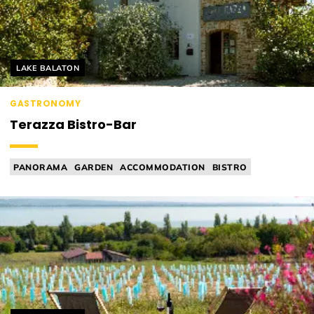
Helyszín címkék:
LAKE BALATON
GASTRONOMY
Terazza Bistro-Bar
PANORAMA
GARDEN
ACCOMMODATION
BISTRO
FINE DINING