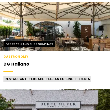
Helyszín címkék:
DEBRECEN AND SURROUNDINGS
GASTRONOMY
DG Italiano
RESTAURANT
TERRACE
ITALIAN CUISINE
PIZZERIA
SOURDOUGH