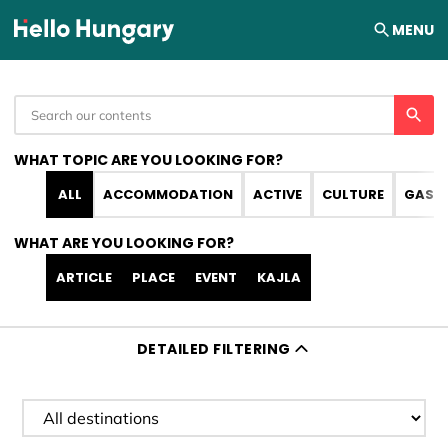
Skip to content
MENU
WHAT TOPIC ARE YOU LOOKING FOR?
ALL
ACCOMMODATION
ACTIVE
CULTURE
GAST
WHAT ARE YOU LOOKING FOR?
ARTICLE
PLACE
EVENT
KAJLA
DETAILED FILTERING
Filter destination