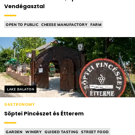
Vendégasztal
OPEN TO PUBLIC
CHEESE MANUFACTORY
FARM
FARMER'S TABLE
INDIAN CUISINE
Helyszín címkék:
LAKE BALATON
GASTRONOMY
Söptei Pincészet és Étterem
GARDEN
WINERY
GUIDED TASTING
STREET FOOD