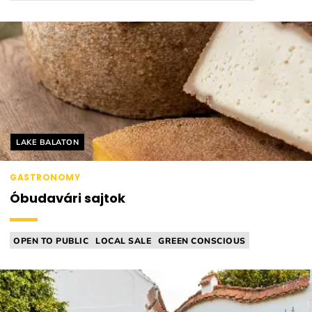
BAR FOOD (EG. SNACKS)
Helyszín címkék:
LAKE BALATON
GASTRONOMY
Óbudavári sajtok
OPEN TO PUBLIC
LOCAL SALE
GREEN CONSCIOUS
CHEESE MANUFACTORY
FARM