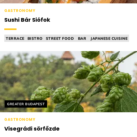
GASTRONOMY
Sushi Bár Siófok
TERRACE
BISTRO
STREET FOOD
BAR
JAPANESE CUISINE
Helyszín címkék:
GREATER BUDAPEST
GASTRONOMY
Visegrádi sörfőzde