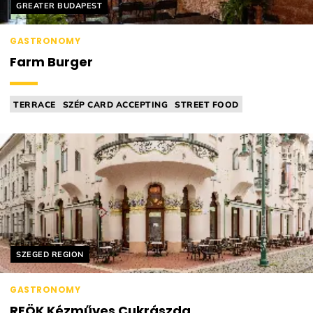
Helyszín címkék:
GREATER BUDAPEST
GASTRONOMY
Farm Burger
TERRACE
SZÉP CARD ACCEPTING
STREET FOOD
BURGER BAR
AMERICAN CUISINE
Helyszín címkék:
SZEGED REGION
GASTRONOMY
REÖK Kézműves Cukrászda