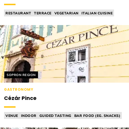
RESTAURANT
TERRACE
VEGETARIAN
ITALIAN CUISINE
PIZZERIA
Helyszín címkék:
SOPRON REGION
GASTRONOMY
Cézár Pince
VENUE
INDOOR
GUIDED TASTING
BAR FOOD (EG. SNACKS)
WINEBAR