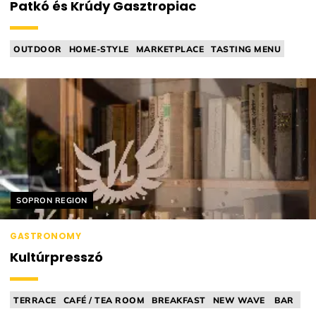
Patkó és Krúdy Gasztropiac
OUTDOOR
HOME-STYLE
MARKETPLACE
TASTING MENU
FARMERS' MARKET
Helyszín címkék:
SOPRON REGION
GASTRONOMY
Kultúrpresszó
TERRACE
CAFÉ / TEA ROOM
BREAKFAST
NEW WAVE
BAR