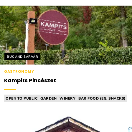
Helyszín címkék:
BÜK AND SÁRVÁR
GASTRONOMY
Kampits Pincészet
OPEN TO PUBLIC
GARDEN
WINERY
BAR FOOD (EG. SNACKS)
VINEYARD