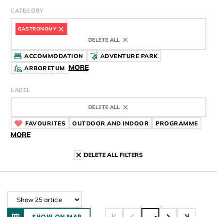
CATEGORY
GASTRONOMY
DELETE ALL
ACCOMMODATION
ADVENTURE PARK
MORE
ARBORETUM
LABEL
DELETE ALL
FAVOURITES
CÍMKE
OUTDOOR AND INDOOR
CÍMKE
PROGRAMME
CÍMK
MORE
DELETE ALL FILTERS
SHOW ON MAP