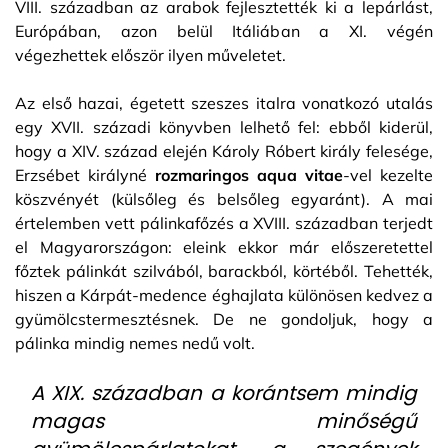
VIII. században az arabok fejlesztették ki a lepárlást,
Európában, azon belül Itáliában a XI. végén
végezhettek először ilyen műveletet.
Az első hazai, égetett szeszes italra vonatkozó utalás
egy XVII. századi könyvben lelhető fel: ebből kiderül,
hogy a XIV. század elején Károly Róbert király felesége,
Erzsébet királyné
rozmaringos aqua vitae
-vel kezelte
köszvényét (külsőleg és belsőleg egyaránt). A mai
értelemben vett pálinkafőzés a XVIII. században terjedt
el Magyarországon: eleink ekkor már előszeretettel
főztek pálinkát szilvából, barackból, körtéből. Tehették,
hiszen a Kárpát-medence éghajlata különösen kedvez a
gyümölcstermesztésnek. De ne gondoljuk, hogy a
pálinka mindig nemes nedű volt.
A XIX. században a korántsem mindig
magas minőségű