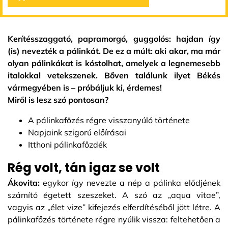
Kerítésszaggató, papramorgó, guggolós: hajdan így
(is) nevezték a pálinkát. De ez a múlt: aki akar, ma már
olyan pálinkákat is kóstolhat, amelyek a legnemesebb
italokkal vetekszenek. Bőven találunk ilyet Békés
vármegyében is – próbáljuk ki, érdemes!
Miről is lesz szó pontosan?
A pálinkafőzés régre visszanyúló története
Napjaink szigorú előírásai
Itthoni pálinkafőzdék
Rég volt, tán igaz se volt
Ákovita:
egykor így nevezte a nép a pálinka elődjének
számító égetett szeszeket. A szó az „aqua vitae”,
vagyis az „élet vize” kifejezés elferdítéséből jött létre. A
pálinkafőzés története régre nyúlik vissza: feltehetően a