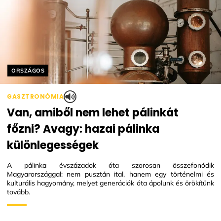
Helyszín címkék:
ORSZÁGOS
GASZTRONÓMIA
Van, amiből nem lehet pálinkát
főzni? Avagy: hazai pálinka
különlegességek
A pálinka évszázadok óta szorosan összefonódik
Magyarországgal: nem pusztán ital, hanem egy történelmi és
kulturális hagyomány, melyet generációk óta ápolunk és örökítünk
tovább.