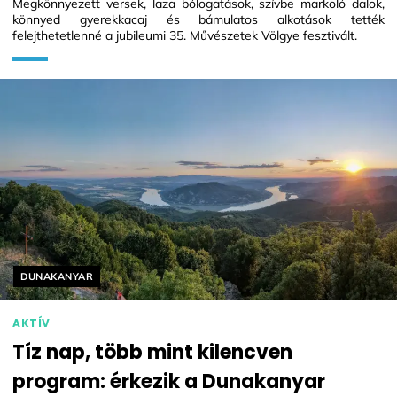
Megkönnyezett versek, laza bólogatások, szívbe markoló dalok,
könnyed gyerekkacaj és bámulatos alkotások tették
felejthetetlenné a jubileumi 35. Művészetek Völgye fesztivált.
Helyszín címkék:
DUNAKANYAR
AKTÍV
Tíz nap, több mint kilencven
program: érkezik a Dunakanyar