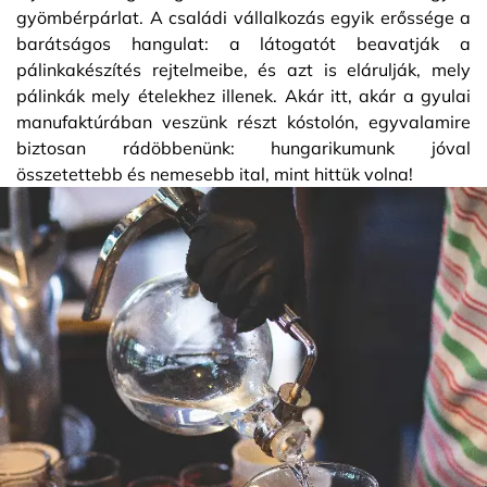
gyömbérpárlat. A családi vállalkozás egyik erőssége a
barátságos hangulat: a látogatót beavatják a
pálinkakészítés rejtelmeibe, és azt is elárulják, mely
pálinkák mely ételekhez illenek. Akár itt, akár a gyulai
manufaktúrában veszünk részt kóstolón, egyvalamire
biztosan rádöbbenünk: hungarikumunk jóval
összetettebb és nemesebb ital, mint hittük volna!