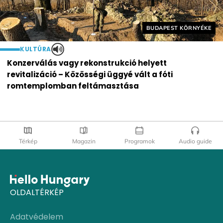
Helyszín címkék:
BUDAPEST KÖRNYÉKE
KULTÚRA
Konzerválás vagy rekonstrukció helyett
revitalizáció – Közösségi üggyé vált a fóti
romtemplomban feltámasztása
Térkép
Magazin
Programok
Audio guide
OLDALTÉRKÉP
Adatvédelem