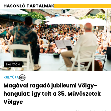
HASONLÓ TARTALMAK
Helyszín címkék:
BALATON
KULTÚRA
Magával ragadó jubileumi Völgy-
hangulat: így telt a 35. Művészetek
Völgye