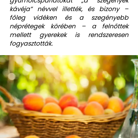
gyümölcspárlatokat „a szegények
kávéja” névvel illették, és bizony –
főleg vidéken és a szegényebb
néprétegek körében – a felnőttek
mellett gyerekek is rendszeresen
fogyasztották.