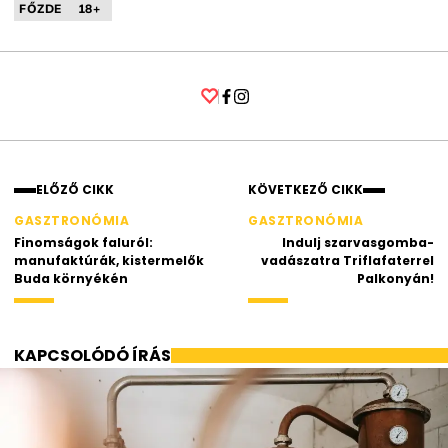
FŐZDE
18+
Facebook
Instagram
ELŐZŐ CIKK
KÖVETKEZŐ CIKK
GASZTRONÓMIA
GASZTRONÓMIA
Finomságok faluról:
Indulj szarvasgomba-
manufaktúrák, kistermelők
vadászatra Triflafaterrel
Buda környékén
Palkonyán!
KAPCSOLÓDÓ ÍRÁS