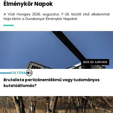
Élménykör Napok
A Visit Hungary 2026. augusztus 7–16. között első alkalommal
hívja életre a Dunakanyar Élménykör Napokat.
Helyszín címkék:
BÜK ÉS SÁRVÁR
KULTÚRA
Brutalista partizánemlékmű vagy tudományos
kutatóállomás?