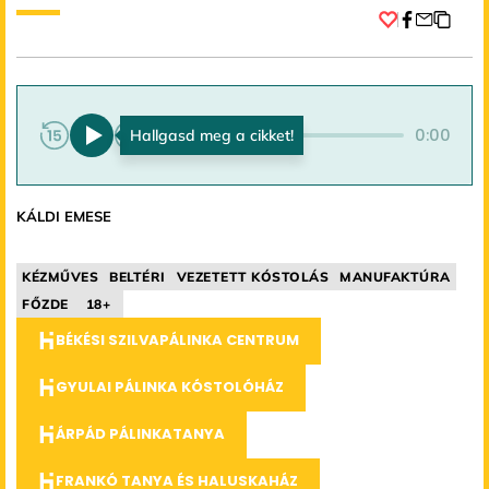
Facebook
0:00
0:00
KÁLDI EMESE
KÉZMŰVES
BELTÉRI
VEZETETT KÓSTOLÁS
MANUFAKTÚRA
FŐZDE
18+
BÉKÉSI SZILVAPÁLINKA CENTRUM
GYULAI PÁLINKA KÓSTOLÓHÁZ
ÁRPÁD PÁLINKATANYA
FRANKÓ TANYA ÉS HALUSKAHÁZ