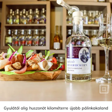
Gyulától alig huszonöt kilométerre újabb pálinkakaland