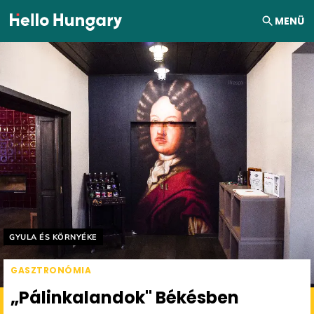
Ugrás a tartalomhoz
MENÜ
Helyszín címkék:
GYULA ÉS KÖRNYÉKE
GASZTRONÓMIA
„Pálinkalandok" Békésben