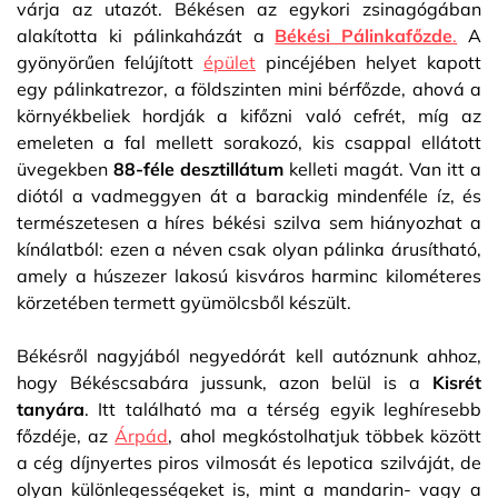
várja az utazót. Békésen az egykori zsinagógában
alakította ki pálinkaházát a
Békési Pálinkafőzde
.
A
gyönyörűen felújított
épület
pincéjében helyet kapott
egy pálinkatrezor, a földszinten mini bérfőzde, ahová a
környékbeliek hordják a kifőzni való cefrét, míg az
emeleten a fal mellett sorakozó, kis csappal ellátott
üvegekben
88-féle desztillátum
kelleti magát. Van itt a
diótól a vadmeggyen át a barackig mindenféle íz, és
természetesen a híres békési szilva sem hiányozhat a
kínálatból: ezen a néven csak olyan pálinka árusítható,
amely a húszezer lakosú kisváros harminc kilométeres
körzetében termett gyümölcsből készült.
Békésről nagyjából negyedórát kell autóznunk ahhoz,
hogy Békéscsabára jussunk, azon belül is a
Kisrét
tanyára
. Itt található ma a térség egyik leghíresebb
főzdéje, az
Árpád
, ahol megkóstolhatjuk többek között
a cég díjnyertes piros vilmosát és lepotica szilváját, de
olyan különlegességeket is, mint a mandarin- vagy a