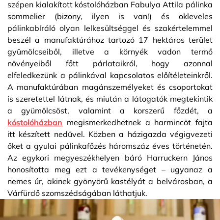
szépen kialakított kóstolóházban Fabulya Attila pálinka
sommelier (bizony, ilyen is van!) és okleveles
pálinkabíráló olyan lelkesültséggel és szakértelemmel
beszél a manufaktúrához tartozó 17 hektáros terület
gyümölcseiből, illetve a környék vadon termő
növényeiből főtt párlataikról, hogy azonnal
elfeledkezünk a pálinkával kapcsolatos előítéleteinkről.
A manufaktúrában magánszemélyeket és csoportokat
is szeretettel látnak, és miután a látogatók megtekintik
a gyümölcsöst, valamint a korszerű főzdét, a
kóstolóházban
megismerkedhetnek a harmincöt fajta
itt készített nedűvel. Közben a házigazda végigvezeti
őket a gyulai pálinkafőzés háromszáz éves történetén.
Az egykori megyeszékhelyen báró Harruckern János
honosította meg ezt a tevékenységet – ugyanaz a
nemes úr, akinek gyönyörű kastélyát a belvárosban, a
Várfürdő szomszédságában láthatjuk.