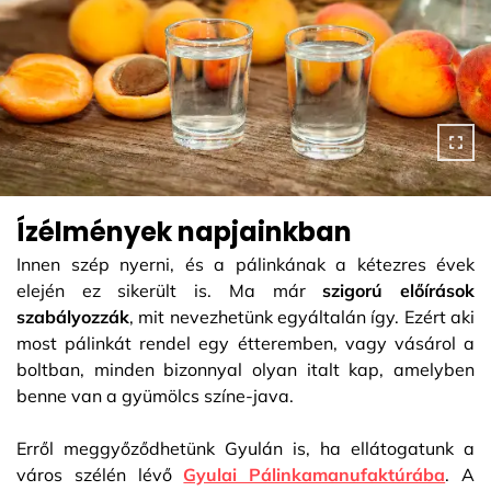
Ízélmények napjainkban
Innen szép nyerni, és a pálinkának a kétezres évek
elején ez sikerült is. Ma már
szigorú előírások
szabályozzák
, mit nevezhetünk egyáltalán így. Ezért aki
most pálinkát rendel egy étteremben, vagy vásárol a
boltban, minden bizonnyal olyan italt kap, amelyben
benne van a gyümölcs színe-java.
Erről meggyőződhetünk Gyulán is, ha ellátogatunk a
város szélén lévő
Gyulai Pálinkamanufaktúrába
. A