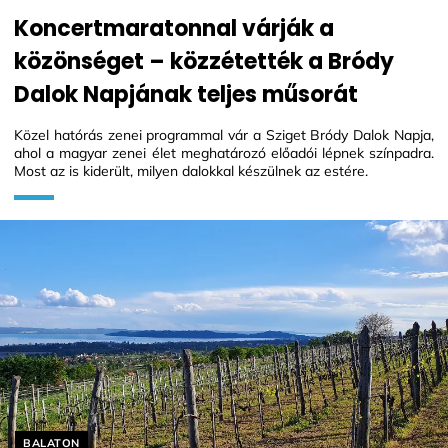
Koncertmaratonnal várják a
közönséget – közzétették a Bródy
Dalok Napjának teljes műsorát
Közel hatórás zenei programmal vár a Sziget Bródy Dalok Napja,
ahol a magyar zenei élet meghatározó előadói lépnek színpadra.
Most az is kiderült, milyen dalokkal készülnek az estére.
Helyszín címkék:
BALATON