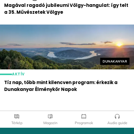
Magával ragadó jubileumi Völgy-hangulat: így telt
a 35. Művészetek Völgye
Helyszín címké
DUNAKANYAR
AKTÍV
Tíz nap, több mint kilencven program: érkezik a
Dunakanyar Élménykör Napok
Térkép
Magazin
Programok
Audio guide