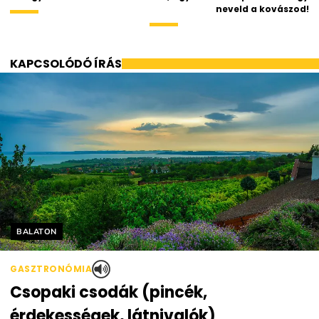
neveld a kovászod!
KAPCSOLÓDÓ ÍRÁS
Helyszín címkék:
BALATON
GASZTRONÓMIA
Csopaki csodák (pincék,
érdekességek, látnivalók)