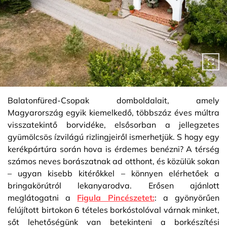
Balatonfüred-Csopak domboldalait, amely
Magyarország egyik kiemelkedő, többszáz éves múltra
visszatekintő borvidéke, elsősorban a jellegzetes
gyümölcsös ízvilágú rizlingjeiről ismerhetjük. S hogy egy
kerékpártúra során hova is érdemes benézni? A térség
számos neves borászatnak ad otthont, és közülük sokan
– ugyan kisebb kitérőkkel – könnyen elérhetőek a
bringakörútról lekanyarodva. Erősen ajánlott
meglátogatni a
Figula Pincészetet:
: a gyönyörűen
felújított birtokon 6 tételes borkóstolóval várnak minket,
sőt lehetőségünk van betekinteni a borkészítési