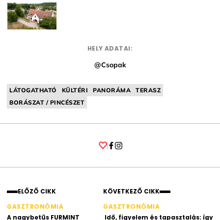
HELY ADATAI:
@Csopak
LÁTOGATHATÓ
KÜLTÉRI
PANORÁMA
TERASZ
BORÁSZAT / PINCÉSZET
Facebook
Instagram
ELŐZŐ CIKK
KÖVETKEZŐ CIKK
GASZTRONÓMIA
GASZTRONÓMIA
A nagybetűs FURMINT
Idő, figyelem és tapasztalás: így