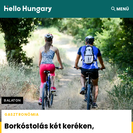
Ugrás a tartalomhoz
MENÜ
Helyszín címkék:
BALATON
GASZTRONÓMIA
Borkóstolás két keréken,