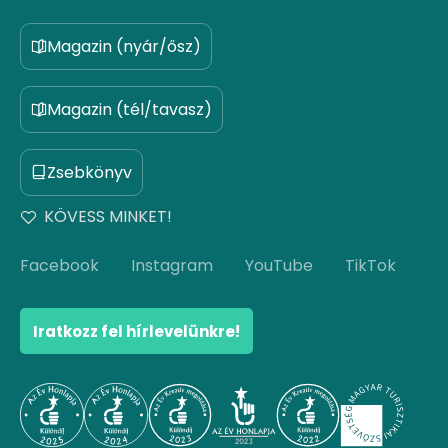
Magazin (nyár/ősz)
Magazin (tél/tavasz)
Zsebkönyv
KÖVESS MINKET!
Facebook
Instagram
YouTube
TikTok
Iratkozz fel hírlevelünkre!