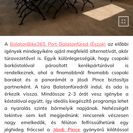
A
BalatonBike365 Port-Balatonfüred (Észak)
az előbbi
igények mindegyikére ajánl megfelelő alternatívát, akár
túravezetővel is. Egyik különlegességük, hogy csopaki
borkóstolóval párosított kerékpártúrával is
rendelkeznek, ahol a finomabbnál finomabb csopaki
borokat és a panorámát a Jásdi Pince biztosítja
partnerként. A túra Balatonfüredről indul, és oda is
érkezik vissza. Mindössze 2-3 órát vesz igénybe a
kóstolóval együtt, így ideális kiegészítő programja lehet
a nyaralás szinte bármelyik napjának. Nehézségét
tekintve sem kell megijednünk: nincsenek vészesen
nagy emelkedők, és félúton felfrissülhetünk egy
jéghideg fröccsel a
Jásdi Pince
gyönyörű kilátással