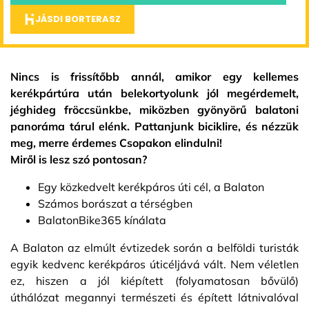
JÁSDI BORTERASZ
Nincs is frissítőbb annál, amikor egy kellemes
kerékpártúra után belekortyolunk jól megérdemelt,
jéghideg fröccsünkbe, miközben gyönyörű balatoni
panoráma tárul elénk. Pattanjunk biciklire, és nézzük
meg, merre érdemes Csopakon elindulni!
Miről is lesz szó pontosan?
Egy közkedvelt kerékpáros úti cél, a Balaton
Számos borászat a térségben
BalatonBike365 kínálata
A Balaton az elmúlt évtizedek során a belföldi turisták
egyik kedvenc kerékpáros úticéljává vált. Nem véletlen
ez, hiszen a jól kiépített (folyamatosan bővülő)
úthálózat megannyi természeti és épített látnivalóval