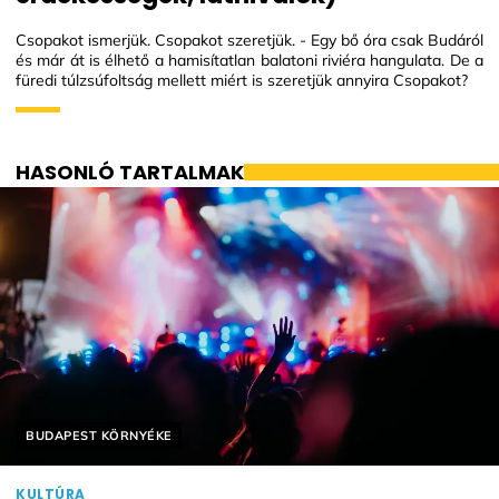
Csopakot ismerjük. Csopakot szeretjük. - Egy bő óra csak Budáról
és már át is élhető a hamisítatlan balatoni riviéra hangulata. De a
füredi túlzsúfoltság mellett miért is szeretjük annyira Csopakot?
HASONLÓ TARTALMAK
Helyszín címkék:
BUDAPEST KÖRNYÉKE
KULTÚRA