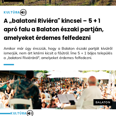
KULTÚRA
A „balatoni Riviéra" kincsei – 5 + 1
apró falu a Balaton északi partján,
amelyeket érdemes felfedezni
Amikor már úgy érezzük, hogy a Balaton északi partját kívülről
ismerjük, nem árt letérni kicsit a főútról. Íme 5 + 1 bájos település
a „balatoni Riviéráról", amelyeket érdemes felfedezni.
Helyszín cí
BALATON
KULTÚRA