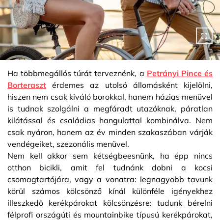
Ha többmegállós túrát terveznénk, a
Petrányi Pince és
Borteraszt
érdemes az utolsó állomásként kijelölni,
hiszen nem csak kiváló borokkal, hanem házias menüvel
is tudnak szolgálni a megfáradt utazóknak, páratlan
kilátással és családias hangulattal kombinálva. Nem
csak nyáron, hanem az év minden szakaszában várják
vendégeiket, szezonális menüvel.
Nem kell akkor sem kétségbeesnünk, ha épp nincs
otthon bicikli, amit fel tudnánk dobni a kocsi
csomagtartójára, vagy a vonatra: legnagyobb tavunk
körül számos kölcsönző kínál különféle igényekhez
illeszkedő kerékpárokat kölcsönzésre: tudunk bérelni
félprofi országúti és mountainbike típusú kerékpárokat,