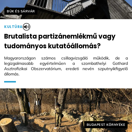
Helyszín címkék:
BÜK ÉS SÁRVÁR
KULTÚRA
Brutalista partizánemlékmű vagy
tudományos kutatóállomás?
Magyarországon számos csillagvizsgáló működik, de a
legizgalmasabb egyértelműen a szombathelyi Gothard
Asztrofizikai Obszervatórium, eredeti nevén szputnyikfigyelő
állomás.
Helyszín címkék:
BUDAPEST KÖRNYÉKE