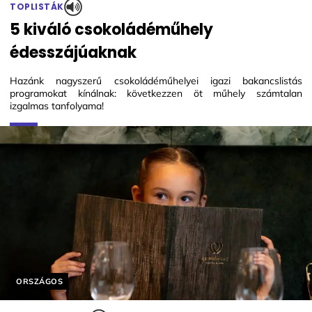
TOPLISTÁK
5 kiváló csokoládéműhely
édesszájúaknak
Hazánk nagyszerű csokoládéműhelyei igazi bakancslistás
programokat kínálnak: következzen öt műhely számtalan
izgalmas tanfolyama!
Helyszín címkék:
ORSZÁGOS