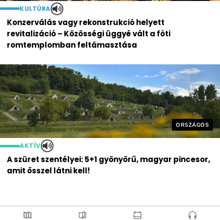
KULTÚRA
Konzerválás vagy rekonstrukció helyett
revitalizáció – Közösségi üggyé vált a fóti
romtemplomban feltámasztása
Helyszín cím
ORSZÁGOS
AKTÍV
A szüret szentélyei: 5+1 gyönyörű, magyar pincesor,
amit ősszel látni kell!