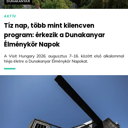
Helyszín címkék:
DUNAKANYAR
AKTÍV
Tíz nap, több mint kilencven
program: érkezik a Dunakanyar
Élménykör Napok
A Visit Hungary 2026. augusztus 7–16. között első alkalommal
hívja életre a Dunakanyar Élménykör Napokat.