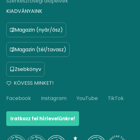
Szerkesztőségi alapelvek
KIADVÁNYAINK
Magazin (nyár/ősz)
Magazin (tél/tavasz)
Zsebkönyv
KÖVESS MINKET!
Facebook
Instagram
YouTube
TikTok
Iratkozz fel hírlevelünkre!