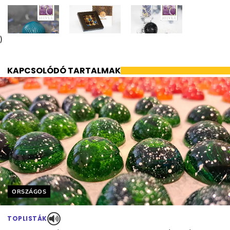
)
KAPCSOLÓDÓ TARTALMAK
Helyszín címkék:
ORSZÁGOS
TOPLISTÁK