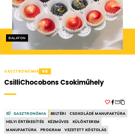
Helyszín címkék:
BALATON
GASZTRONÓMIA
€€
CsilliChocobons Csokiműhely
Facebook
GASZTRONÓMIA
BELTÉRI
CSOKOLÁDÉ MANUFAKTÚRA
HELYI ÉRTÉKESÍTÉS
KÉZMŰVES
KÜLÖNTEREM
MANUFAKTÚRA
PROGRAM
VEZETETT KÓSTOLÁS