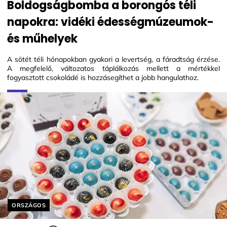
Boldogságbomba a borongós téli
napokra: vidéki édességmúzeumok-
és műhelyek
A sötét téli hónapokban gyakori a levertség, a fáradtság érzése.
A megfelelő, változatos táplálkozás mellett a mértékkel
fogyasztott csokoládé is hozzásegíthet a jobb hangulathoz.
Helyszín címkék:
ORSZÁGOS