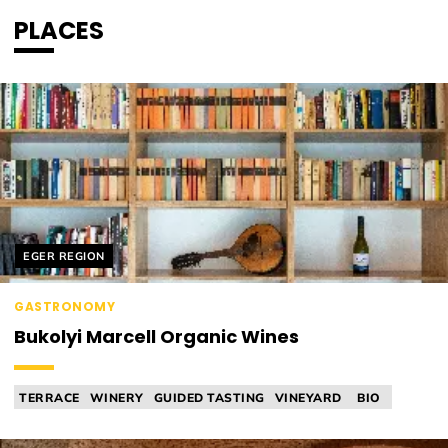
PLACES
Helyszín címkék:
EGER REGION
GASTRONOMY
Bukolyi Marcell Organic Wines
TERRACE
WINERY
GUIDED TASTING
VINEYARD
BIO