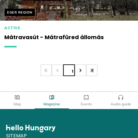
Helyszín címkék:
EGER REGION
ACTIVE
Mátravasút - Mátrafüred állomás
1
Map
Magazine
Events
Audio guide
SITEMAP