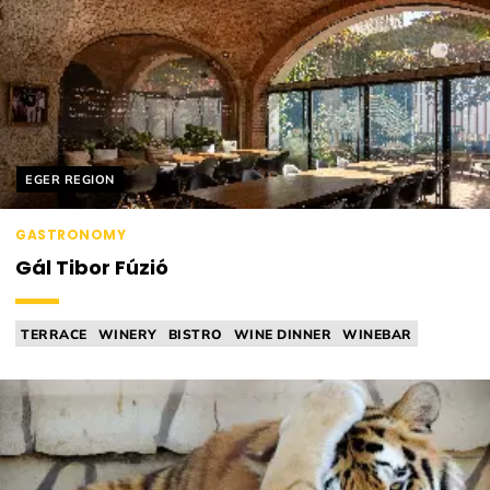
Helyszín címkék:
EGER REGION
GASTRONOMY
Gál Tibor Fúzió
TERRACE
WINERY
BISTRO
WINE DINNER
WINEBAR