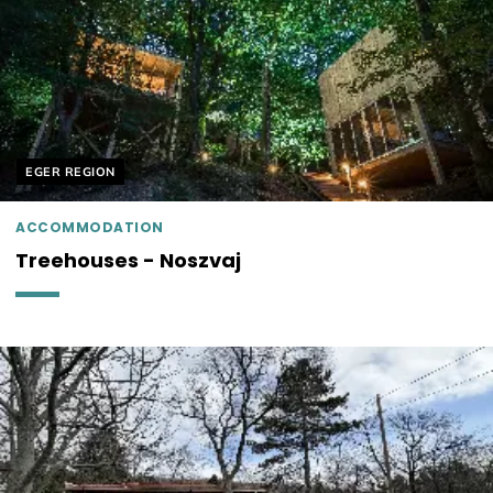
Helyszín címkék:
EGER REGION
ACCOMMODATION
Treehouses - Noszvaj