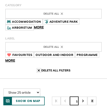
CATEGORY
DELETE ALL
ACCOMMODATION
ADVENTURE PARK
MORE
ARBORETUM
LABEL
DELETE ALL
FAVOURITES
CÍMKE
OUTDOOR AND INDOOR
CÍMKE
PROGRAMME
CÍMK
MORE
DELETE ALL FILTERS
SHOW ON MAP
1