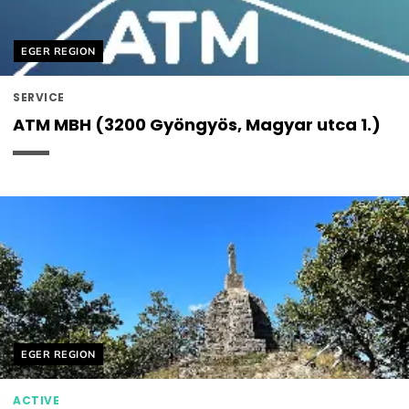
Helyszín címkék:
EGER REGION
SERVICE
ATM MBH (3200 Gyöngyös, Magyar utca 1.)
Helyszín címkék:
EGER REGION
ACTIVE