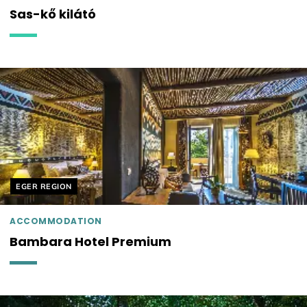
Sas-kő kilátó
Helyszín címkék:
EGER REGION
ACCOMMODATION
Bambara Hotel Premium