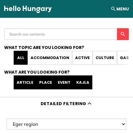
Skip to content
MENU
WHAT TOPIC ARE YOU LOOKING FOR?
ALL
ACCOMMODATION
ACTIVE
CULTURE
GAST
WHAT ARE YOU LOOKING FOR?
ARTICLE
PLACE
EVENT
KAJLA
DETAILED FILTERING
Filter destination