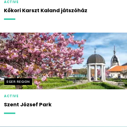
ACTIVE
Kőkori Karszt Kaland játszóház
Helyszín címkék:
EGER REGION
ACTIVE
Szent József Park