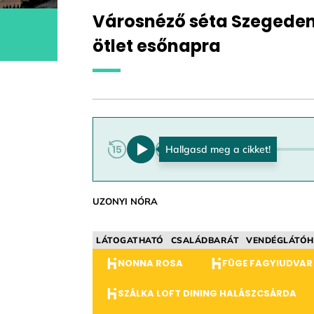
Városnéző séta Szegede
ötlet esőnapra
0:00
UZONYI NÓRA
LÁTOGATHATÓ
CSALÁDBARÁT
VENDÉGLÁTÓH
NONNA ROSA
FÜGE FAGYIUDVAR 
SZÁLKA LOFT DINING HALÁSZCSÁRDA