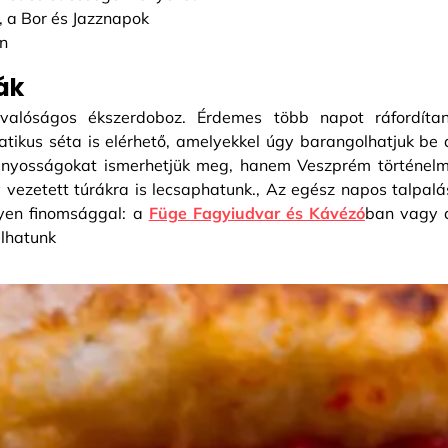
 a Bor és Jazznapok
n
ák
 valóságos ékszerdoboz. Érdemes több napot ráfordítan
tikus séta is elérhető, amelyekkel úgy barangolhatjuk be 
ányosságokat ismerhetjük meg, hanem Veszprém történelm
tív vezetett túrákra is lecsaphatunk., Az egész napos talpalá
yen finomsággal: a
Füge Fagyiudvar és Kávézó
ban vagy 
álhatunk