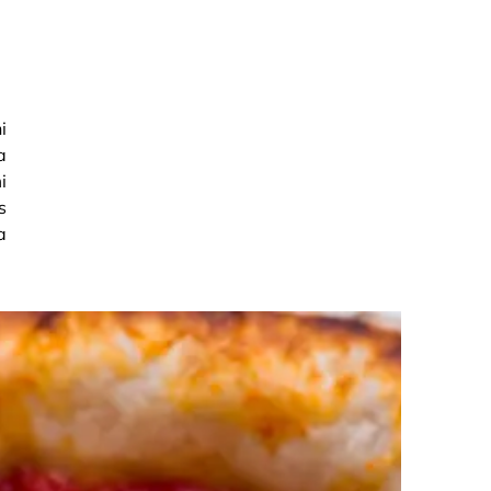
i
a
i
s
a