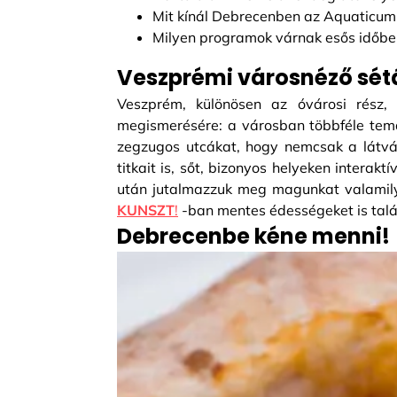
Mit kínál Debrecenben az Aquaticum,
Milyen programok várnak esős időbe
Veszprémi városnéző sét
Veszprém, különösen az óvárosi rész,
megismerésére: a városban többféle tema
zegzugos utcákat, hogy nemcsak a látv
titkait is, sőt, bizonyos helyeken interak
után jutalmazzuk meg magunkat valamil
KUNSZT
!
-ban mentes édességeket is tal
Debrecenbe kéne menni!