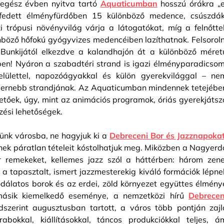
 egész évben nyitva tartó
Aquaticumban
hosszú órákra „e
 fedett élményfürdőben 15 különböző medence, csúszdák
 trópusi növényvilág várja a látogatókat, míg a felnőtte
böző hőfokú gyógyvizes medencéiben lazíthatnak. Felsoroln
 Bunkijától elkezdve a kalandhajón át a különböző méret
ben! Nyáron a szabadtéri strand is igazi élményparadicsom
elülettel, napozóágyakkal és külön gyerekvilággal – ne
odernebb strandjának. Az Aquaticumban mindennek tetejébe
hetőek, úgy, mint az animációs programok, óriás gyerekjátsz
zési lehetőségek.
zünk városba, ne hagyjuk ki a
Debreceni Bor és Jazznapoka
ek páratlan tételeit kóstolhatjuk meg. Miközben a Nagyerd
r remekeket, kellemes jazz szól a háttérben: három zene
ól a tapasztalt, ismert jazzmesterekig kiváló formációk lépne
sodálatos borok és az erdei, zöld környezet együttes élmény
másik kiemelkedő eseménye, a nemzetközi hírű
Debrecen
szerint augusztusban tartott, a város több pontján zajl
rabokkal, kiállításokkal, táncos produkciókkal teljes, á