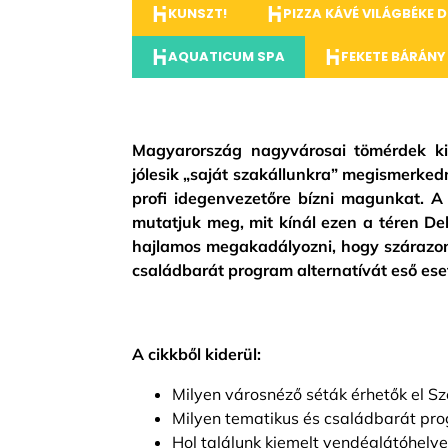
KUNSZT!
PIZZA KÁVÉ VILÁGBÉKE 
AQUATICUM SPA
FEKETE BÁRÁNY
Magyarország nagyvárosai tömérdek kin
jólesik „saját szakállunkra” megismerked
profi idegenvezetőre bízni magunkat. A
mutatjuk meg, mit kínál ezen a téren De
hajlamos megakadályozni, hogy szárazon
családbarát program alternatívát eső ese
A cikkből kiderül:
Milyen városnéző séták érhetők el 
Milyen tematikus és családbarát pr
Hol találunk kiemelt vendéglátóhely