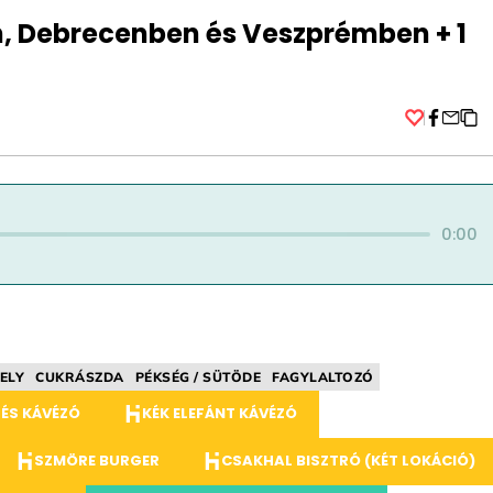
n, Debrecenben és Veszprémben + 1
Facebo
0:00
ELY
CUKRÁSZDA
PÉKSÉG / SÜTÖDE
FAGYLALTOZÓ
ÉS KÁVÉZÓ
KÉK ELEFÁNT KÁVÉZÓ
SZMÖRE BURGER
CSAKHAL BISZTRÓ (KÉT LOKÁCIÓ)