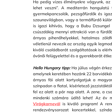
Ha pedig vizes élményekre vágyunk, az
lehet veszni”. A mediterrán hangulatú
gyermekpancsolók, pezsgőfürdők és igazi
szaunavilágban, vagy a termálfürdő külön
is igazi kihívás, hogy a Bubu Dzsungel
csúszdákig mennyi attrakció van a fürdő
árnyas pihenőhelyekkel, hatalmas zöldf
véletlenül nevezik az ország egyik legm
kiváló családbarát szolgáltatások is elér
óvónői felügyelettel és a gyerekbarát étke
Hello Hungary tipp:
Ha július végén érke
amelynek keretében hazánk 22 borvidékén
árnyas fái alatt kortyolgatjuk a magya
színpadon a fiatal, kísérletező jazzistákt
fel ez alatt a pár nap alatt. A zene, a c
mindenki számára üdítő lehet! Az év 
Virágkarnevál
is kiváló program! A rend
rendezvénysorozat koncertekkel, színda