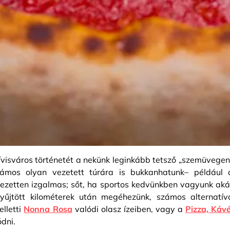
ívisváros történetét a nekünk leginkább tetsző „szemüvegen
zámos olyan vezetett túrára is bukkanhatunk– például 
jezetten izgalmas; sőt, ha sportos kedvünkben vagyunk aká
yűjtött kilométerek után megéhezünk, számos alternatív
elletti
Nonna Rosa
valódi olasz ízeiben, vagy a
Pizza, Kávé
dni.