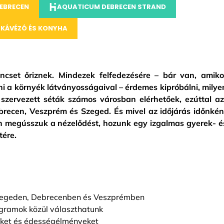
DEBRECEN
AQUATICUM DEBRECEN STRAND
 KÁVÉZÓ ÉS KONYHA
cset őriznek. Mindezek felfedezésére – bár van, amiko
ni a környék látványosságaival – érdemes kipróbálni, milye
 szervezett séták számos városban elérhetőek, ezúttal az
brecen, Veszprém és Szeged. És mivel az időjárás időnkén
 megússzuk a nézelődést, hozunk egy izgalmas gyerek- é
tére.
Szegeden, Debrecenben és Veszprémben
ogramok közül választhatunk
eket és édességélményeket