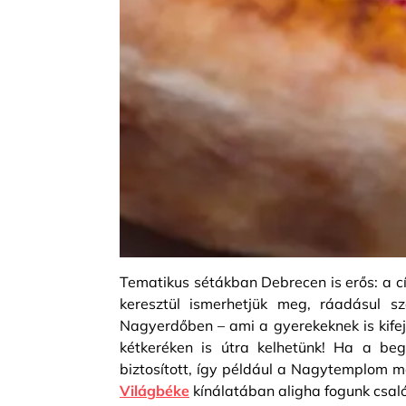
Tematikus sétákban Debrecen is erős: a c
keresztül ismerhetjük meg, ráadásul s
Nagyerdőben – ami a gyerekeknek is kife
kétkeréken is útra kelhetünk! Ha a beg
biztosított, így például a Nagytemplom m
Világbéke
kínálatában aligha fogunk csaló