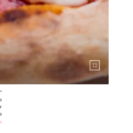
”
a
r
a
,