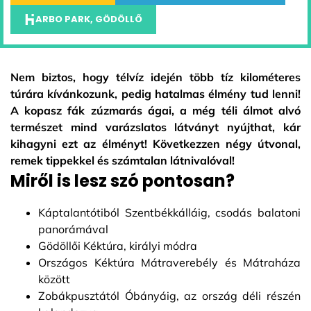
ARBO PARK, GÖDÖLLŐ
Nem biztos, hogy télvíz idején több tíz kilométeres
túrára kívánkozunk, pedig hatalmas élmény tud lenni!
A kopasz fák zúzmarás ágai, a még téli álmot alvó
természet mind varázslatos látványt nyújthat, kár
kihagyni ezt az élményt! Következzen négy útvonal,
remek tippekkel és számtalan látnivalóval!
Miről is lesz szó pontosan?
Káptalantótiból Szentbékkálláig, csodás balatoni
panorámával
Gödöllői Kéktúra, királyi módra
Országos Kéktúra Mátraverebély és Mátraháza
között
Zobákpusztától Óbányáig, az ország déli részén