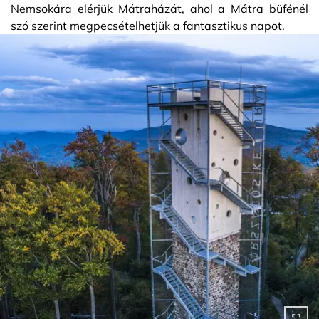
Nemsokára elérjük Mátraházát, ahol a Mátra büfénél
szó szerint megpecsételhetjük a fantasztikus napot.