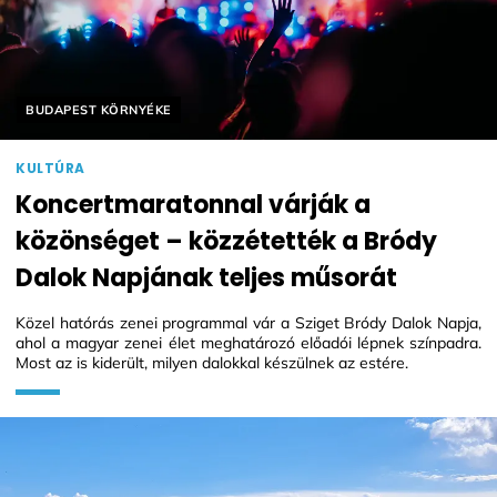
Helyszín címkék:
BUDAPEST KÖRNYÉKE
KULTÚRA
Koncertmaratonnal várják a
közönséget – közzétették a Bródy
Dalok Napjának teljes műsorát
Közel hatórás zenei programmal vár a Sziget Bródy Dalok Napja,
ahol a magyar zenei élet meghatározó előadói lépnek színpadra.
Most az is kiderült, milyen dalokkal készülnek az estére.