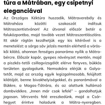
túra a Mátrában, egy csipetnyi
eleganciával
Az Országos Kéktúra huszadik, Mátraverebély és
Mátraháza közötti szakaszát indítsuk
Mátraszentistvánon! Az útvonal először betér a
faluközpontba, majd tovább vezet Mátraszentlászlóra.
Itt akár rögtön kezdhetjük egy kis kitérővel is a
menetelést: a sárga sáv jelzés mentén elérhető a vörös-
kői kilátó, ahonnan fenséges panoráma nyílik a Mátra-
bércre. Először kopár, gyepes növényzet mentén, majd
a piszkés-tetői csillagvizsgálót elérve fenyves, bükkös
területen gyalogolunk. Nemsokára elérjük a Galya-
tetőt, majd az ország egyik legizgalmasabb, felújított
kilátóját, benne bivakhelyiségekkel, és panorámával a
Bükkre, a Magas-Tátrára, és az alattunk hullámzó
dombvidékre. „Innen már csak lefelé” – gondolhatjuk
jogosan. Vércverés felé ereszkedünk, majd a Csór-
hegyet érintve haladunk a Mátra-nyeregben.