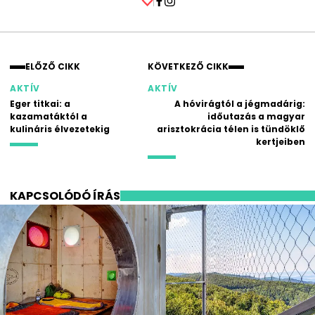
Facebook
Instagram
ELŐZŐ CIKK
KÖVETKEZŐ CIKK
AKTÍV
AKTÍV
Eger titkai: a
A hóvirágtól a jégmadárig:
kazamatáktól a
időutazás a magyar
kulináris élvezetekig
arisztokrácia télen is tündöklő
kertjeiben
KAPCSOLÓDÓ ÍRÁS