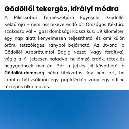
Gödöllői tekergés, királyi módra
A Piliscsabai Természetjáró Egyesület Gödöllői
Kéktúrája – nem összekeverendő az Országos Kéktúra
szakaszaival – igazi dombsági klasszikus: 19 kilométer,
egy nap alatt kényelmesen teljesíthető, és ami külön
öröm, tetszőleges irányból bejárható. Az útvonal a
Gödöllői Arborétumtól Bagig vezet (vagy fordítva),
végig a K- jelzésen haladva, hullámzó erdők, rétek és
hegygerincek mentén. Bár a jelzés jól követhető, a
Gödöllői-dombság
néha titokzatos, így nem árt, ha
lapul a hátizsákban egy papírtérkép vagy egy offline
térképes alkalmazás.