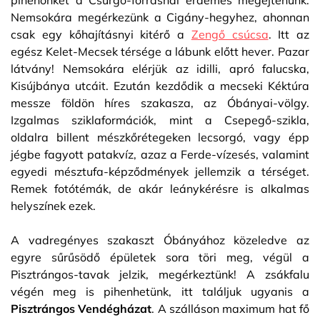
pihenőnket a Csurgó-forrásnál érdemes megejtenünk.
Nemsokára megérkezünk a Cigány-hegyhez, ahonnan
csak egy kőhajításnyi kitérő a
Zengő csúcsa
. Itt az
egész Kelet-Mecsek térsége a lábunk előtt hever. Pazar
látvány! Nemsokára elérjük az idilli, apró falucska,
Kisújbánya utcáit. Ezután kezdődik a mecseki Kéktúra
messze földön híres szakasza, az Óbányai-völgy.
Izgalmas sziklaformációk, mint a Csepegő-szikla,
oldalra billent mészkőrétegeken lecsorgó, vagy épp
jégbe fagyott patakvíz, azaz a Ferde-vízesés, valamint
egyedi mésztufa-képződmények jellemzik a térséget.
Remek fotótémák, de akár leánykérésre is alkalmas
helyszínek ezek.
A vadregényes szakaszt Óbányához közeledve az
egyre sűrűsödő épületek sora töri meg, végül a
Pisztrángos-tavak jelzik, megérkeztünk! A zsákfalu
végén meg is pihenhetünk, itt találjuk ugyanis a
Pisztrángos Vendégházat
. A szálláson maximum hat fő