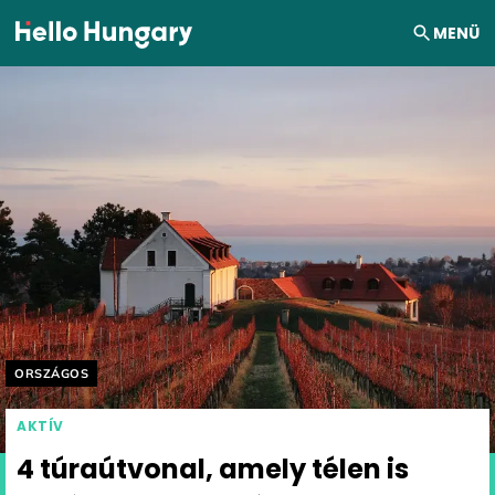
Ugrás a tartalomhoz
MENÜ
Helyszín címkék:
ORSZÁGOS
AKTÍV
4 túraútvonal, amely télen is