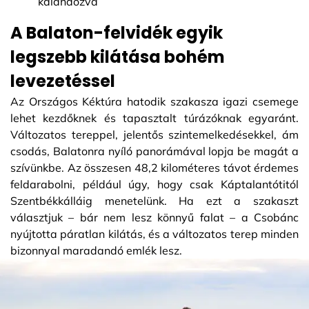
kalandozva
A Balaton-felvidék egyik
legszebb kilátása bohém
levezetéssel
Az Országos Kéktúra hatodik szakasza igazi csemege
lehet kezdőknek és tapasztalt túrázóknak egyaránt.
Változatos tereppel, jelentős szintemelkedésekkel, ám
csodás, Balatonra nyíló panorámával lopja be magát a
szívünkbe. Az összesen 48,2 kilométeres távot érdemes
feldarabolni, például úgy, hogy csak Káptalantótitól
Szentbékkálláig menetelünk. Ha ezt a szakaszt
választjuk – bár nem lesz könnyű falat – a Csobánc
nyújtotta páratlan kilátás, és a változatos terep minden
bizonnyal maradandó emlék lesz.