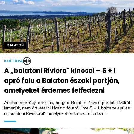
Helyszín címkék:
BALATON
KULTÚRA
A „balatoni Riviéra" kincsei – 5 + 1
apró falu a Balaton északi partján,
amelyeket érdemes felfedezni
Amikor már úgy érezzük, hogy a Balaton északi partját kívülről
ismerjük, nem árt letérni kicsit a főútról. Íme 5 + 1 bájos település
a „balatoni Riviéráról", amelyeket érdemes felfedezni.