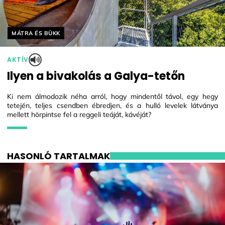
Helyszín címkék:
MÁTRA ÉS BÜKK
AKTÍV
Ilyen a bivakolás a Galya-tetőn
Ki nem álmodozik néha arról, hogy mindentől távol, egy hegy
tetején, teljes csendben ébredjen, és a hulló levelek látványa
mellett hörpintse fel a reggeli teáját, kávéját?
HASONLÓ TARTALMAK