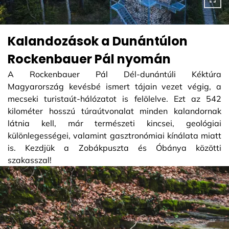
Kalandozások a Dunántúlon
Rockenbauer Pál nyomán
A Rockenbauer Pál Dél-dunántúli Kéktúra
Magyarország kevésbé ismert tájain vezet végig, a
mecseki turistaút-hálózatot is felölelve. Ezt az 542
kilométer hosszú túraútvonalat minden kalandornak
látnia kell, már természeti kincsei, geológiai
különlegességei, valamint gasztronómiai kínálata miatt
is. Kezdjük a Zobákpuszta és Óbánya közötti
szakasszal!