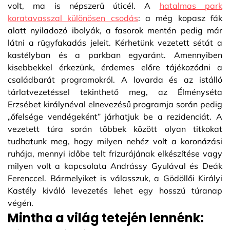
volt, ma is népszerű úticél. A
hatalmas park
koratavasszal különösen csodás
: a még kopasz fák
alatt nyiladozó ibolyák, a fasorok mentén pedig már
látni a rügyfakadás jeleit. Kérhetünk vezetett sétát a
kastélyban és a parkban egyaránt. Amennyiben
kisebbekkel érkezünk, érdemes előre tájékozódni a
családbarát programokról. A lovarda és az istálló
tárlatvezetéssel tekinthető meg, az Élményséta
Erzsébet királynéval elnevezésű programja során pedig
„őfelsége vendégeként” járhatjuk be a rezidenciát. A
vezetett túra során többek között olyan titkokat
tudhatunk meg, hogy milyen nehéz volt a koronázási
ruhája, mennyi időbe telt frizurájának elkészítése vagy
milyen volt a kapcsolata Andrássy Gyulával és Deák
Ferenccel. Bármelyiket is válasszuk, a Gödöllői Királyi
Kastély kiváló levezetés lehet egy hosszú túranap
végén.
Mintha a világ tetején lennénk: