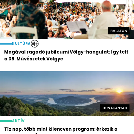
Helyszín cí
BALATON
KULTÚRA
Magával ragadó jubileumi Völgy-hangulat: így telt
a 35. Művészetek Völgye
Helyszín címké
DUNAKANYAR
AKTÍV
Tíz nap, több mint kilencven program: érkezik a