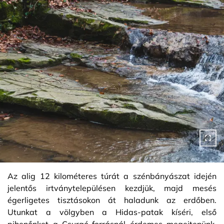
Az alig 12 kilométeres túrát a szénbányászat idején
jelentős irtványtelepülésen kezdjük, majd mesés
égerligetes tisztásokon át haladunk az erdőben.
Utunkat a völgyben a Hidas-patak kíséri, első