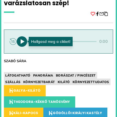
varázslatosan szép!
Facebook
0:00
0:00
SZABÓ SÁRA
LÁTOGATHATÓ
PANORÁMA
BORÁSZAT / PINCÉSZET
SZÁLLÁS
KÖRNYEZETBARÁT
KILÁTÓ
KÖRNYEZETTUDATOS
GALYA-KILÁTÓ
THEODORA-KÉKKŐ TANÖSVÉNY
KÁLI-KAPOCS
GÖDÖLLŐI KIRÁLYI KASTÉLY