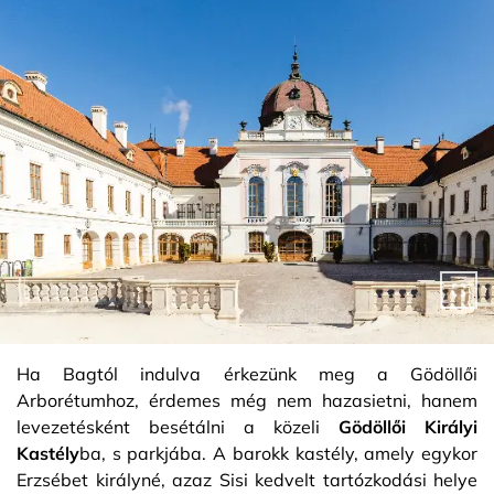
Ha Bagtól indulva érkezünk meg a Gödöllői
Arborétumhoz, érdemes még nem hazasietni, hanem
levezetésként besétálni a közeli
Gödöllői Királyi
Kastély
ba, s parkjába. A barokk kastély, amely egykor
Erzsébet királyné, azaz Sisi kedvelt tartózkodási helye