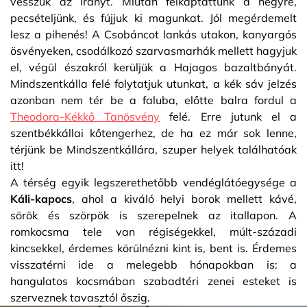
vesszük az irányt. Miután felkaptattunk a hegyre,
pecsételjünk, és fújjuk ki magunkat. Jól megérdemelt
lesz a pihenés! A Csobáncot lankás utakon, kanyargós
ösvényeken, csodálkozó szarvasmarhák mellett hagyjuk
el, végül északról kerüljük a Hajagos bazaltbányát.
Mindszentkálla felé folytatjuk utunkat, a kék sáv jelzés
azonban nem tér be a faluba, előtte balra fordul a
Theodora-Kékkő Tanösvény
felé. Erre jutunk el a
szentbékkállai kőtengerhez, de ha ez már sok lenne,
térjünk be Mindszentkállára, szuper helyek találhatóak
itt!
A térség egyik legszerethetőbb vendéglátóegysége a
Káli-kapocs
, ahol a kiváló helyi borok mellett kávé,
sörök és szörpök is szerepelnek az itallapon. A
romkocsma tele van régiségekkel, múlt-századi
kincsekkel, érdemes körülnézni kint is, bent is. Érdemes
visszatérni ide a melegebb hónapokban is: a
hangulatos kocsmában szabadtéri zenei esteket is
szerveznek tavasztól őszig.