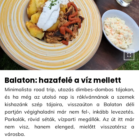
Balaton: hazafelé a víz mellett
Minimalista road trip, utazás dimbes-dombos tájakon,
és ha még az utolsó nap is rákívánnának a szemek
kishazánk szép tájaira, visszaúton a Balaton déli
partján végighaladni már nem fel-, inkább levezetés.
Parkolók, rövid séták, vízparti megállók. Az út itt már
nem visz, hanem elenged, mielőtt visszatérsz a
városba.