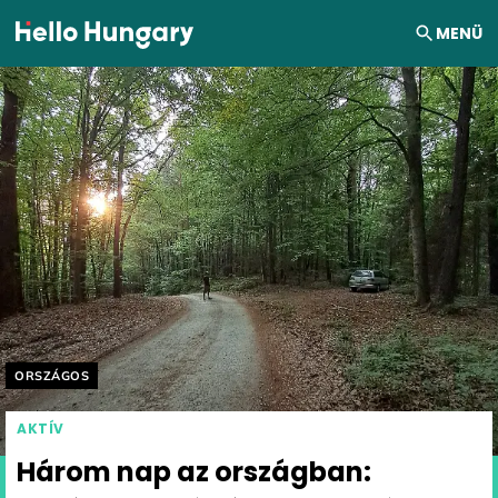
Ugrás a tartalomhoz
MENÜ
Helyszín címkék:
ORSZÁGOS
AKTÍV
Három nap az országban: