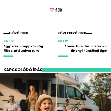
Facebook
Instagram
ELŐZŐ CIKK
KÖVETKEZŐ CIKK
AKTÍV
AKTÍV
Aggteleki cseppkővilág:
Ahová hazatér a lélek – a
földalatti univerzum
tihanyi Pünkösdi liget
KAPCSOLÓDÓ ÍRÁS