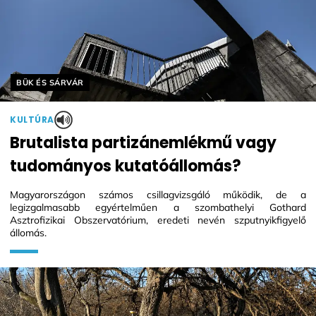
Helyszín címkék:
BÜK ÉS SÁRVÁR
KULTÚRA
Brutalista partizánemlékmű vagy
tudományos kutatóállomás?
Magyarországon számos csillagvizsgáló működik, de a
legizgalmasabb egyértelműen a szombathelyi Gothard
Asztrofizikai Obszervatórium, eredeti nevén szputnyikfigyelő
állomás.