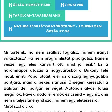
ŐRSÉGI NEMZETI PARK
SIROKI VÁR
TAPOLCAI-TAVASBARLANG
NATURA 2000 LÁTOGATÓKÖZPONT - TOURINFORM
ŐRSÉG IRODA
Mi történik, ha nem szállást foglalsz, hanem irányt
választasz? Ha nem programlistát pipálgatsz, hanem
veszel egy éles kanyart ott, ahol jól esik? Ez a
háromnapos utazás a nagyvárosból a Bakony felé
indul, érinti Pápa utcáit, elér az ország legnyugatibb
pontjára, majd a békés ritmusú Őrségen keresztül a
Balaton déli partján ér véget. Autóban alvás, falusi
megállók, kávék, dödölle, erdők és csend – egy út, ami
nem a teljesítményről szól, hanem egy életérzésről.
Miről szól a cikk: