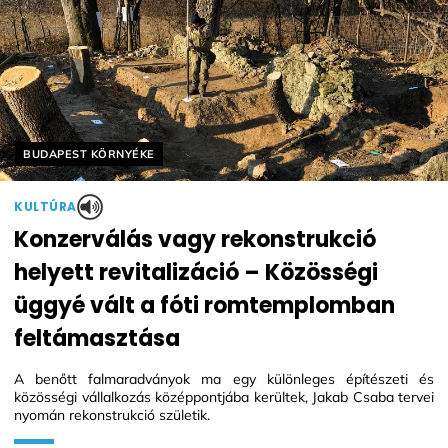
Helyszín címkék:
BUDAPEST KÖRNYÉKE
KULTÚRA
Konzerválás vagy rekonstrukció
helyett revitalizáció – Közösségi
üggyé vált a fóti romtemplomban
feltámasztása
A benőtt falmaradványok ma egy különleges építészeti és
közösségi vállalkozás középpontjába kerültek, Jakab Csaba tervei
nyomán rekonstrukció születik.