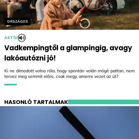
Helyszín címkék:
ORSZÁGOS
AKTÍV
Vadkempingtől a glampingig, avagy
lakóautózni jó!
Ki ne álmodott volna róla, hogy spontán volán mögé pattan, nem
tervez meg semmit előre, csak megy, amerre vezet az út?
HASONLÓ TARTALMAK