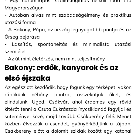
- Egy háromnapos, szállásfoglalás nélküli road trip
Magyarországon
- Autóban alvás mint szabadságélmény és praktikus
utazási forma
- A Bakony, Pápa, az ország legnyugatibb pontja és az
Őrség bejárása
- Lassítás, spontaneitás és minimalista utazási
szemlélet
- Az út mint életérzés, nem mint teljesítmény
Bakony: erdők, kanyarok és az
első éjszaka
Az egész ott kezdődik, hogy fogunk egy térképet, vakon
rábökünk néhány pontra, összekötjük őket, és
elindulunk. Ugod, Csákvár, ahol érdemes egy rövid
kitérőt tenni a Csuta Cukrászda ínycsiklandó fagyijai és
süteményei közé, majd tovább Csákberény felé. Menet
közben élvezzük a csendet, gyönyörködjünk a tájban.
Csákberény előtt a dolomit sziklák között egy katonai