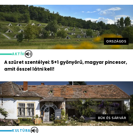
Helyszín cím
ORSZÁGOS
AKTÍV
A szüret szentélyei: 5+1 gyönyörű, magyar pincesor,
amit ősszel látni kell!
Helyszín címkék:
BÜK ÉS SÁRVÁR
KULTÚRA