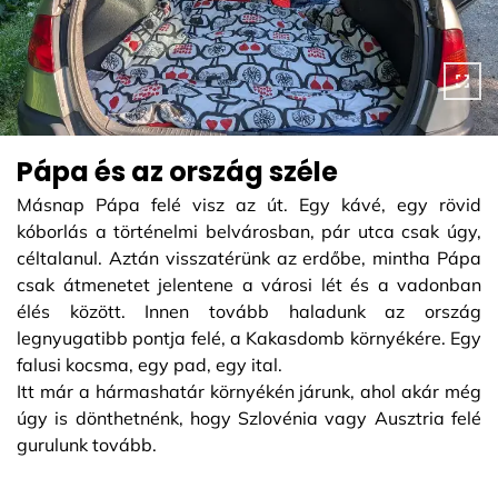
Pápa és az ország széle
Másnap Pápa felé visz az út. Egy kávé, egy rövid
kóborlás a történelmi belvárosban, pár utca csak úgy,
céltalanul. Aztán visszatérünk az erdőbe, mintha Pápa
csak átmenetet jelentene a városi lét és a vadonban
élés között. Innen tovább haladunk az ország
legnyugatibb pontja felé, a Kakasdomb környékére. Egy
falusi kocsma, egy pad, egy ital.
Itt már a hármashatár környékén járunk, ahol akár még
úgy is dönthetnénk, hogy Szlovénia vagy Ausztria felé
gurulunk tovább.