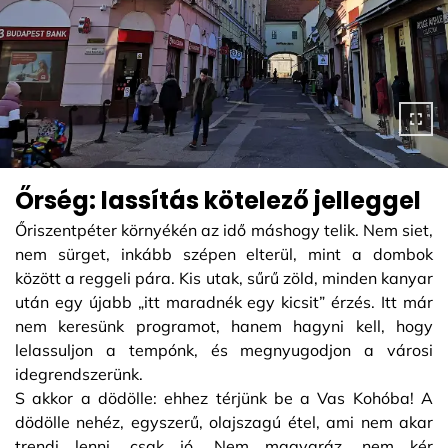
Őrség: lassítás kötelező jelleggel
Őriszentpéter környékén az idő máshogy telik. Nem siet,
nem sürget, inkább szépen elterül, mint a dombok
között a reggeli pára. Kis utak, sűrű zöld, minden kanyar
után egy újabb „itt maradnék egy kicsit” érzés. Itt már
nem keresünk programot, hanem hagyni kell, hogy
lelassuljon a tempónk, és megnyugodjon a városi
idegrendszerünk.
S akkor a dödölle: ehhez térjünk be a Vas Kohóba! A
dödölle nehéz, egyszerű, olajszagú étel, ami nem akar
trendi lenni, csak jó. Nem magyaráz, nem kér