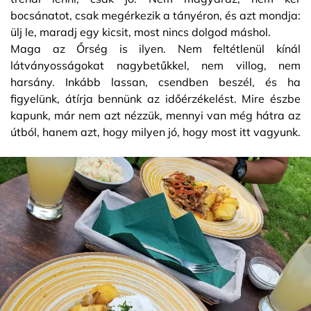
bocsánatot, csak megérkezik a tányéron, és azt mondja:
ülj le, maradj egy kicsit, most nincs dolgod máshol.
Maga az Őrség is ilyen. Nem feltétlenül kínál
látványosságokat nagybetűkkel, nem villog, nem
harsány. Inkább lassan, csendben beszél, és ha
figyelünk, átírja bennünk az időérzékelést. Mire észbe
kapunk, már nem azt nézzük, mennyi van még hátra az
útból, hanem azt, hogy milyen jó, hogy most itt vagyunk.