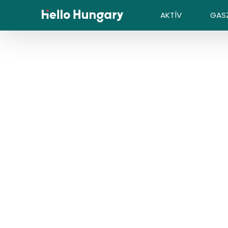
Ugrás a tartalomhoz
AKTÍV
GAS