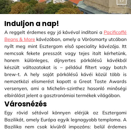
Induljon a nap!
A reggelt érdemes egy jó kávéval indítani a
Pacificaffé
Beans & More
kávézóban, amely a Vörösmarty utcában
nyílt meg mint Esztergom első speciality kávézója. Itt
nemcsak fekete presszót vagy tejes italt kérhetünk,
hanem különleges, díjnyertes pörkölésű kávékból
készült változatokat is – például filtert vagy batch
brew-t. A hely saját pörkölésű kávéi közül több is
nemzetközi elismerést kapott a Great Taste Awards
versenyen, ami a Michelin-szinthez hasonló minőségi
elbírálást jelent a gasztronómiai termékek világában.
Városnézés
Egy rövid sétával könnyen elérjük az Esztergomi
Bazilikát, amely Európa egyik legnagyobb temploma. A
Bazilika nem csak kívülről impozáns: belül érdemes