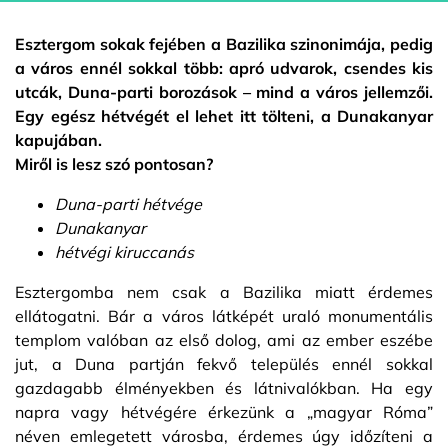
Esztergom sokak fejében a Bazilika szinonimája, pedig
a város ennél sokkal több: apró udvarok, csendes kis
utcák, Duna-parti borozások – mind a város jellemzői.
Egy egész hétvégét el lehet itt tölteni, a Dunakanyar
kapujában.
Miről is lesz szó pontosan?
Duna-parti hétvége
Dunakanyar
hétvégi kiruccanás
Esztergomba nem csak a Bazilika miatt érdemes
ellátogatni. Bár a város látképét uraló monumentális
templom valóban az első dolog, ami az ember eszébe
jut, a Duna partján fekvő település ennél sokkal
gazdagabb élményekben és látnivalókban. Ha egy
napra vagy hétvégére érkezünk a „magyar Róma”
néven emlegetett városba, érdemes úgy időzíteni a