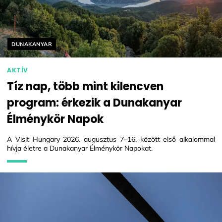
Helyszín címkék:
DUNAKANYAR
AKTÍV
Tíz nap, több mint kilencven
program: érkezik a Dunakanyar
Élménykör Napok
A Visit Hungary 2026. augusztus 7–16. között első alkalommal
hívja életre a Dunakanyar Élménykör Napokat.