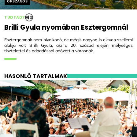
Helyszín címkék:
ORSZÁGOS
TUDTAD?
Brilli Gyula nyomában Esztergomnál
Esztergomnak nem hivalkodó, de mégis nagyon is eleven szellemi
alakja volt Brilli Gyula, aki a 20. század elején mélységes
tisztelettel és odaadással adózott a városnak.
HASONLÓ TARTALMAK