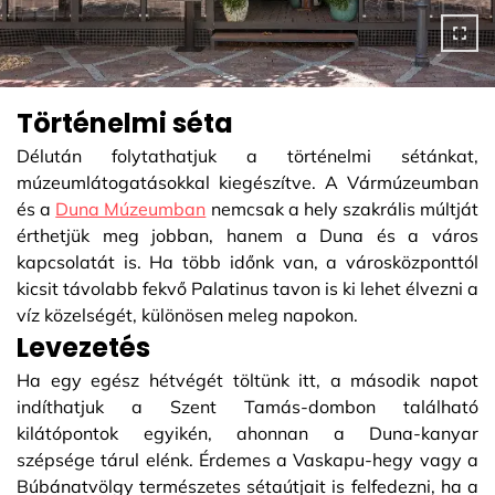
Történelmi séta
Délután folytathatjuk a történelmi sétánkat,
múzeumlátogatásokkal kiegészítve. A Vármúzeumban
és a
Duna Múzeumban
nemcsak a hely szakrális múltját
érthetjük meg jobban, hanem a Duna és a város
kapcsolatát is. Ha több időnk van, a városközponttól
kicsit távolabb fekvő Palatinus tavon is ki lehet élvezni a
víz közelségét, különösen meleg napokon.
Levezetés
Ha egy egész hétvégét töltünk itt, a második napot
indíthatjuk a Szent Tamás-dombon található
kilátópontok egyikén, ahonnan a Duna-kanyar
szépsége tárul elénk. Érdemes a Vaskapu-hegy vagy a
Búbánatvölgy természetes sétaútjait is felfedezni, ha a