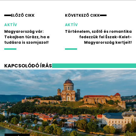
ELŐZŐ CIKK
KÖVETKEZŐ CIKK
AKTÍV
AKTÍV
Magyarország vár:
Történelem, szőlő és romantika
Tokajban túrázz, ha a
fedezzük fel Észak-Kelet-
tudásra is szomjazol!
Magyarország kertjeit!
KAPCSOLÓDÓ ÍRÁS