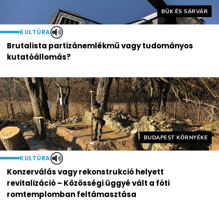
Helyszín címkék:
BÜK ÉS SÁRVÁR
KULTÚRA
Brutalista partizánemlékmű vagy tudományos
kutatóállomás?
Helyszín címkék:
BUDAPEST KÖRNYÉKE
KULTÚRA
Konzerválás vagy rekonstrukció helyett
revitalizáció – Közösségi üggyé vált a fóti
romtemplomban feltámasztása