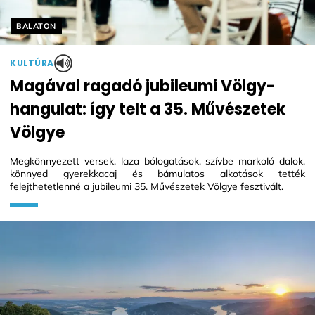
Helyszín címkék:
BALATON
KULTÚRA
Magával ragadó jubileumi Völgy-
hangulat: így telt a 35. Művészetek
Völgye
Megkönnyezett versek, laza bólogatások, szívbe markoló dalok,
könnyed gyerekkacaj és bámulatos alkotások tették
felejthetetlenné a jubileumi 35. Művészetek Völgye fesztivált.