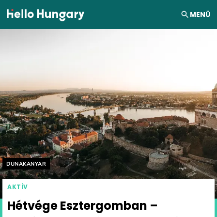
Ugrás a tartalomhoz
MENÜ
Helyszín címkék:
DUNAKANYAR
AKTÍV
Hétvége Esztergomban –