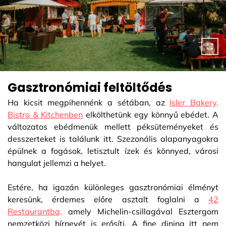
Gasztronómiai feltöltődés
Ha kicsit megpihennénk a sétában, az
Isler Bakery,
Bistro & Kitchenben
elkölthetünk egy könnyű ebédet. A
változatos ebédmenük mellett péksüteményeket és
desszerteket is találunk itt. Szezonális alapanyagokra
épülnek a fogások, letisztult ízek és könnyed, városi
hangulat jellemzi a helyet.
Estére, ha igazán különleges gasztronómiai élményt
keresünk, érdemes előre asztalt foglalni a
42
Restaurantba,
amely Michelin-csillagával Esztergom
nemzetközi hírnevét is erősíti. A fine dining itt nem