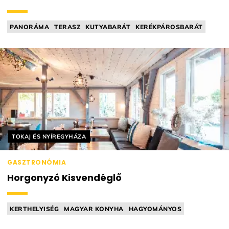
PANORÁMA
TERASZ
KUTYABARÁT
KERÉKPÁROSBARÁT
GASZTROKOCSMA
Helyszín címkék:
TOKAJ ÉS NYÍREGYHÁZA
GASZTRONÓMIA
Horgonyzó Kisvendéglő
KERTHELYISÉG
MAGYAR KONYHA
HAGYOMÁNYOS
STREET FOOD
MICHELIN RELEVÁNS