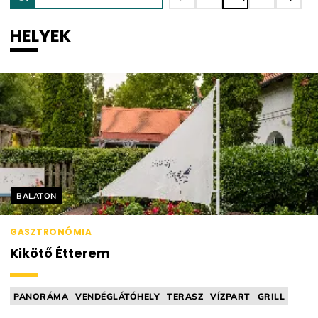
HELYEK
Helyszín címkék:
BALATON
GASZTRONÓMIA
Kikötő Étterem
PANORÁMA
VENDÉGLÁTÓHELY
TERASZ
VÍZPART
GRILL