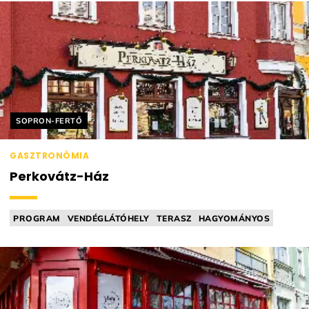
Helyszín címkék:
SOPRON-FERTŐ
GASZTRONÓMIA
Perkovátz-Ház
PROGRAM
VENDÉGLÁTÓHELY
TERASZ
HAGYOMÁNYOS
KUTYABARÁT