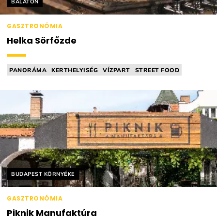
Helyszín címkék:
BALATON
GASZTRONÓMIA
Helka Sörfőzde
PANORÁMA
KERTHELYISÉG
VÍZPART
STREET FOOD
SÖRÖZŐ / PUB
Helyszín címkék:
BUDAPEST KÖRNYÉKE
GASZTRONÓMIA
Piknik Manufaktúra