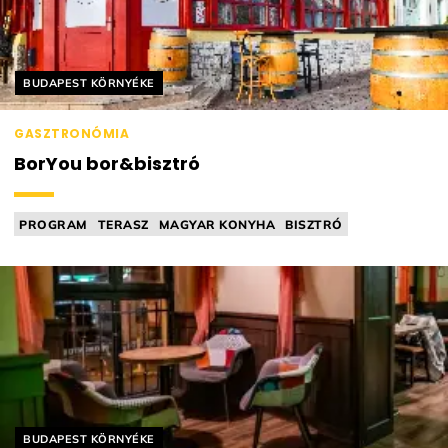
Helyszín címkék:
BUDAPEST KÖRNYÉKE
GASZTRONÓMIA
BorYou bor&bisztró
PROGRAM
TERASZ
MAGYAR KONYHA
BISZTRÓ
NEMZETKÖZI KONYHA
Helyszín címkék:
BUDAPEST KÖRNYÉKE