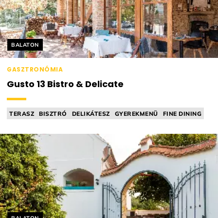
Helyszín címkék:
BALATON
GASZTRONÓMIA
Gusto 13 Bistro & Delicate
TERASZ
BISZTRÓ
DELIKÁTESZ
GYEREKMENÜ
FINE DINING
Helyszín címkék: