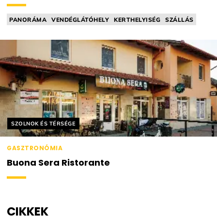
PANORÁMA
VENDÉGLÁTÓHELY
KERTHELYISÉG
SZÁLLÁS
NEMZETKÖZI KONYHA
Helyszín címkék:
SZOLNOK ÉS TÉRSÉGE
GASZTRONÓMIA
Buona Sera Ristorante
CIKKEK