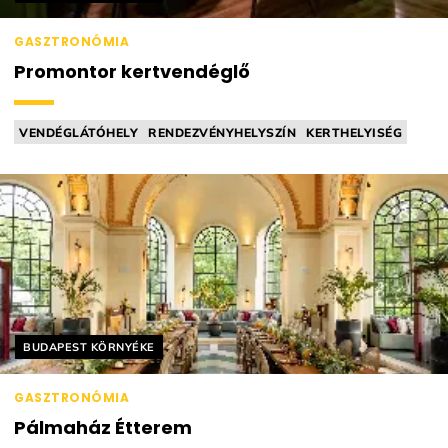
GASZTRONÓMIA
Promontor kertvendéglő
VENDÉGLÁTÓHELY
RENDEZVÉNYHELYSZÍN
KERTHELYISÉG
ÚJHULLÁMOS
HÁZIAS
Helyszín címkék:
BUDAPEST KÖRNYÉKE
GASZTRONÓMIA
Pálmaház Étterem