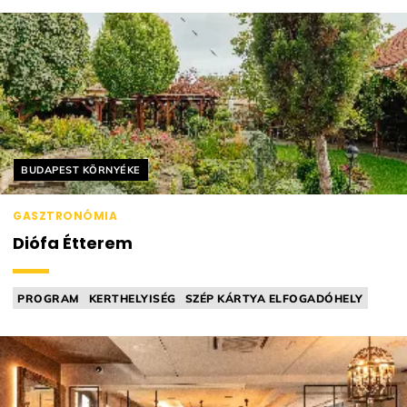
Helyszín címkék:
BUDAPEST KÖRNYÉKE
GASZTRONÓMIA
Diófa Étterem
PROGRAM
KERTHELYISÉG
SZÉP KÁRTYA ELFOGADÓHELY
BISZTRÓ
GYEREKMENÜ