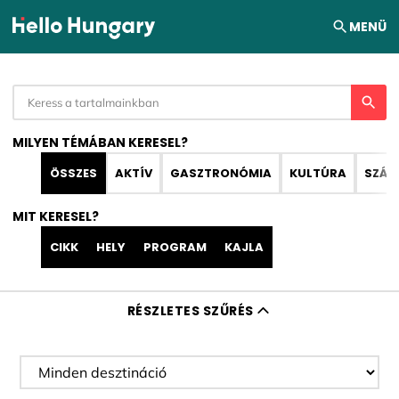
Ugrás a tartalomhoz
MENÜ
MILYEN TÉMÁBAN KERESEL?
ÖSSZES
AKTÍV
GASZTRONÓMIA
KULTÚRA
SZÁL
MIT KERESEL?
CIKK
HELY
PROGRAM
KAJLA
RÉSZLETES SZŰRÉS
Desztináció szűrése