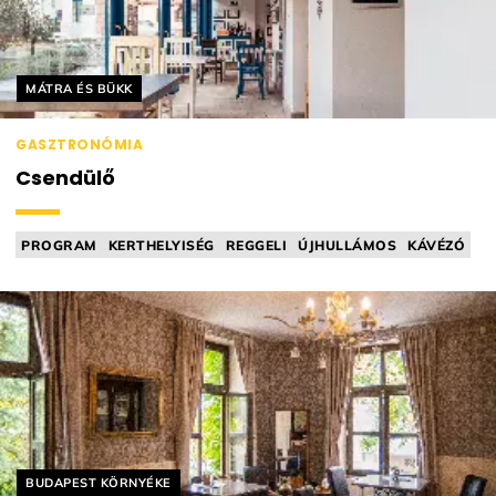
Helyszín címkék:
MÁTRA ÉS BÜKK
GASZTRONÓMIA
Csendülő
PROGRAM
KERTHELYISÉG
REGGELI
ÚJHULLÁMOS
KÁVÉZÓ
Helyszín címkék:
BUDAPEST KÖRNYÉKE