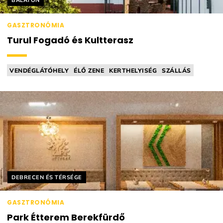
BALATON
GASZTRONÓMIA
Turul Fogadó és Kultterasz
VENDÉGLÁTÓHELY
ÉLŐ ZENE
KERTHELYISÉG
SZÁLLÁS
NEMZETKÖZI KONYHA
Helyszín címkék:
DEBRECEN ÉS TÉRSÉGE
GASZTRONÓMIA
Park Étterem Berekfürdő