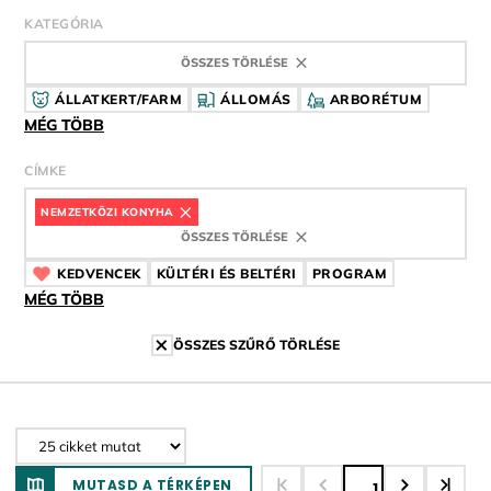
KATEGÓRIA
ÖSSZES TÖRLÉSE
ÁLLATKERT/FARM
ÁLLOMÁS
ARBORÉTUM
MÉG TÖBB
CÍMKE
NEMZETKÖZI KONYHA
CÍMKE
ÖSSZES TÖRLÉSE
KEDVENCEK
CÍMKE
KÜLTÉRI ÉS BELTÉRI
CÍMKE
PROGRAM
CÍMKE
MÉG TÖBB
ÖSSZES SZŰRŐ TÖRLÉSE
MUTASD A TÉRKÉPEN
1