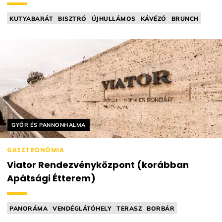
KUTYABARÁT
BISZTRÓ
ÚJHULLÁMOS
KÁVÉZÓ
BRUNCH
Helyszín címkék:
GYŐR ÉS PANNONHALMA
GASZTRONÓMIA
Viator Rendezvényközpont (korábban
Apátsági Étterem)
PANORÁMA
VENDÉGLÁTÓHELY
TERASZ
BORBÁR
FINE DINING