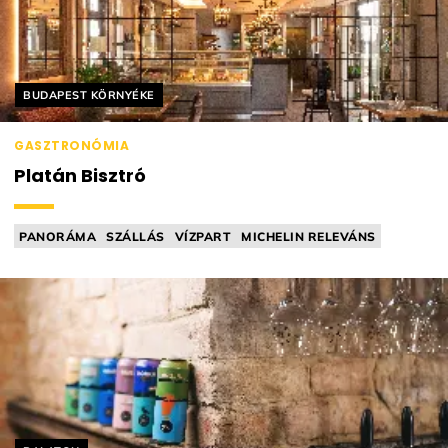
Helyszín címkék:
BUDAPEST KÖRNYÉKE
GASZTRONÓMIA
Platán Bisztró
PANORÁMA
SZÁLLÁS
VÍZPART
MICHELIN RELEVÁNS
FINE DINING