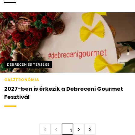
Helyszín címkék:
DEBRECEN ÉS TÉRSÉGE
GASZTRONÓMIA
2027-ben is érkezik a Debreceni Gourmet
Fesztivál
1