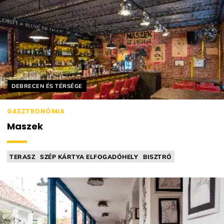
Helyszín címkék:
DEBRECEN ÉS TÉRSÉGE
GASZTRONÓMIA
Maszek
TERASZ
SZÉP KÁRTYA ELFOGADÓHELY
BISZTRÓ
BÁR (PL.: BORBÁR, KOKTÉLBÁR)
GYEREKMENÜ