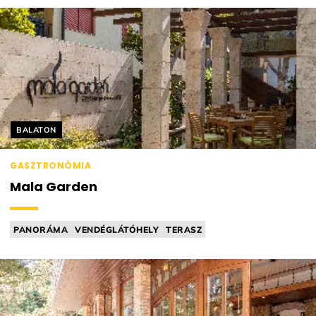
Helyszín címkék:
BALATON
GASZTRONÓMIA
Mala Garden
PANORÁMA
VENDÉGLÁTÓHELY
TERASZ