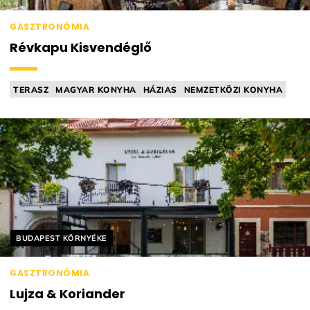
GASZTRONÓMIA
Révkapu Kisvendéglő
TERASZ
MAGYAR KONYHA
HÁZIAS
NEMZETKÖZI KONYHA
VENDÉGLŐ
Helyszín címkék:
BUDAPEST KÖRNYÉKE
GASZTRONÓMIA
Lujza & Koriander