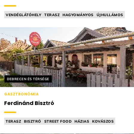
VENDÉGLÁTÓHELY
TERASZ
HAGYOMÁNYOS
ÚJHULLÁMOS
NEMZETKÖZI KONYHA
Helyszín címkék:
DEBRECEN ÉS TÉRSÉGE
GASZTRONÓMIA
Ferdinánd Bisztró
TERASZ
BISZTRÓ
STREET FOOD
HÁZIAS
KOVÁSZOS