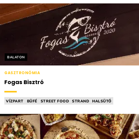
Helyszín címkék:
BALATON
GASZTRONÓMIA
Fogas Bisztró
VÍZPART
BÜFÉ
STREET FOOD
STRAND
HALSÜTŐ