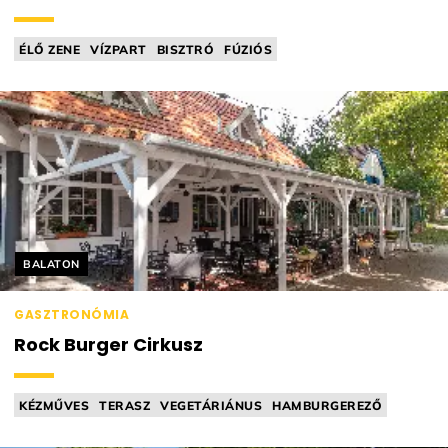
ÉLŐ ZENE
VÍZPART
BISZTRÓ
FÚZIÓS
Helyszín címkék:
BALATON
GASZTRONÓMIA
Rock Burger Cirkusz
KÉZMŰVES
TERASZ
VEGETÁRIÁNUS
HAMBURGEREZŐ
AMERIKAI KONYHA