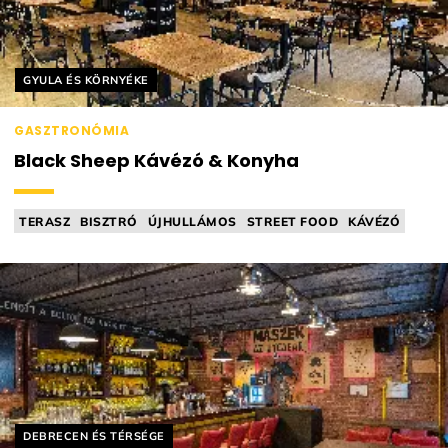
Helyszín címkék:
GYULA ÉS KÖRNYÉKE
GASZTRONÓMIA
Black Sheep Kávézó & Konyha
TERASZ
BISZTRÓ
ÚJHULLÁMOS
STREET FOOD
KÁVÉZÓ
Helyszín címkék:
DEBRECEN ÉS TÉRSÉGE