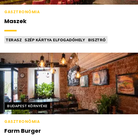
GASZTRONÓMIA
Maszek
TERASZ
SZÉP KÁRTYA ELFOGADÓHELY
BISZTRÓ
BÁR (PL.: BORBÁR, KOKTÉLBÁR)
GYEREKMENÜ
Helyszín címkék:
BUDAPEST KÖRNYÉKE
GASZTRONÓMIA
Farm Burger