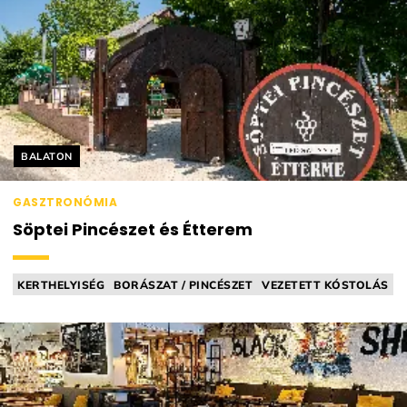
Helyszín címkék:
BALATON
GASZTRONÓMIA
Söptei Pincészet és Étterem
KERTHELYISÉG
BORÁSZAT / PINCÉSZET
VEZETETT KÓSTOLÁS
STREET FOOD
BAR FOOD (PL. BORKORCSOLYA)