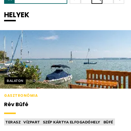
HELYEK
Helyszín címkék:
BALATON
GASZTRONÓMIA
Rév Büfé
TERASZ
VÍZPART
SZÉP KÁRTYA ELFOGADÓHELY
BÜFÉ
LÁNGOSSÜTŐ