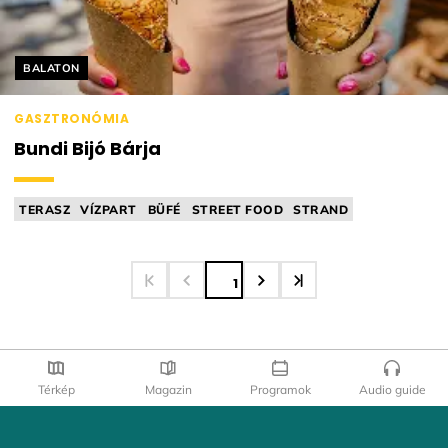
Helyszín címkék:
BALATON
GASZTRONÓMIA
Bundi Bijó Bárja
TERASZ
VÍZPART
BÜFÉ
STREET FOOD
STRAND
1
Térkép
Magazin
Programok
Audio guide