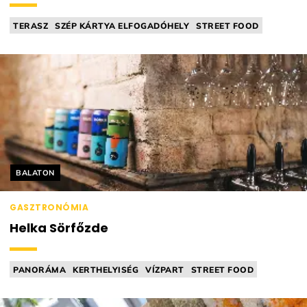
TERASZ
SZÉP KÁRTYA ELFOGADÓHELY
STREET FOOD
HAMBURGEREZŐ
AMERIKAI KONYHA
Helyszín címkék:
BALATON
GASZTRONÓMIA
Helka Sörfőzde
PANORÁMA
KERTHELYISÉG
VÍZPART
STREET FOOD
SÖRÖZŐ / PUB