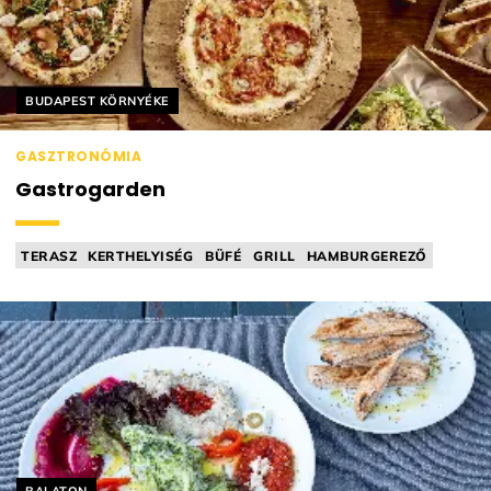
Helyszín címkék:
BUDAPEST KÖRNYÉKE
GASZTRONÓMIA
Gastrogarden
TERASZ
KERTHELYISÉG
BÜFÉ
GRILL
HAMBURGEREZŐ
Helyszín címkék: