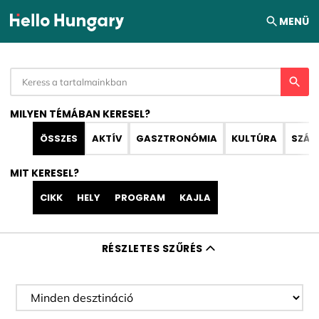
Ugrás a tartalomhoz
MENÜ
MILYEN TÉMÁBAN KERESEL?
ÖSSZES
AKTÍV
GASZTRONÓMIA
KULTÚRA
SZÁL
MIT KERESEL?
CIKK
HELY
PROGRAM
KAJLA
RÉSZLETES SZŰRÉS
Desztináció szűrése