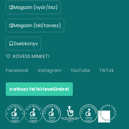
Magazin (nyár/ősz)
Magazin (tél/tavasz)
Zsebkönyv
KÖVESS MINKET!
Facebook
Instagram
YouTube
TikTok
Iratkozz fel hírlevelünkre!