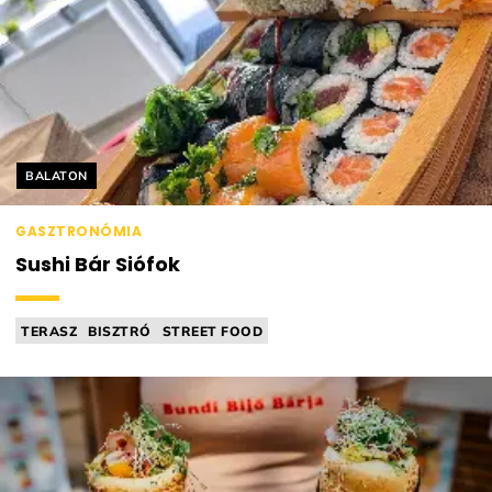
Helyszín címkék:
BALATON
GASZTRONÓMIA
Sushi Bár Siófok
TERASZ
BISZTRÓ
STREET FOOD
BÁR (PL.: BORBÁR, KOKTÉLBÁR)
JAPÁN KONYHA