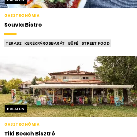
BALATON
GASZTRONÓMIA
Souvla Bistro
TERASZ
KERÉKPÁROSBARÁT
BÜFÉ
STREET FOOD
MEDITERRÁN KONYHA
Helyszín címkék:
BALATON
GASZTRONÓMIA
Tiki Beach Bisztró