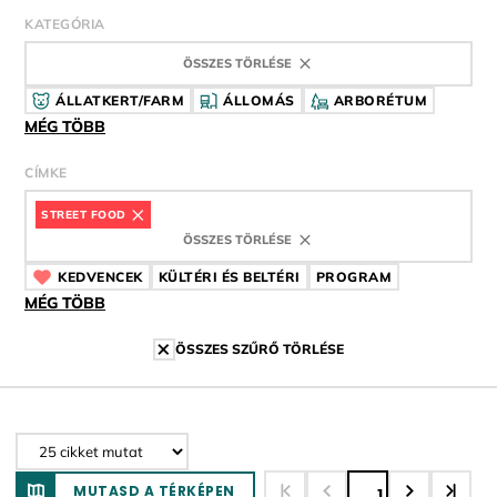
KATEGÓRIA
ÖSSZES TÖRLÉSE
ÁLLATKERT/FARM
ÁLLOMÁS
ARBORÉTUM
MÉG TÖBB
CÍMKE
STREET FOOD
CÍMKE
ÖSSZES TÖRLÉSE
KEDVENCEK
CÍMKE
KÜLTÉRI ÉS BELTÉRI
CÍMKE
PROGRAM
CÍMKE
MÉG TÖBB
ÖSSZES SZŰRŐ TÖRLÉSE
MUTASD A TÉRKÉPEN
1