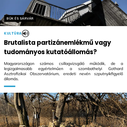
Helyszín címkék:
BÜK ÉS SÁRVÁR
KULTÚRA
Brutalista partizánemlékmű vagy
tudományos kutatóállomás?
Magyarországon számos csillagvizsgáló működik, de a
legizgalmasabb egyértelműen a szombathelyi Gothard
Asztrofizikai Obszervatórium, eredeti nevén szputnyikfigyelő
állomás.