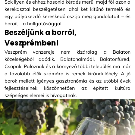
Sok ilyen és ehhez hasonló kérdés merül majd föl azon a
kerekasztal beszélgetésen, ahol két kitűnő termelő és
egy pályakezdő kereskedő osztja meg gondolatait – és
borait – a hallgatósággal.
Beszéljünk a borról,
Veszprémben!
Veszprém vonzereje nem kizárólag a Balaton
közelségéből adódik. Balatonalmádi, Balatonfüred,
Csopak, Paloznak és a környező többi település ma már
a távolabb élők számára is remek kirándulóhely. A jó
borok mellett igényes gasztronómia és az utóbbi évek
fejlesztéseinek köszönhetően az épített kultúra
szépséges elemei is hívogatnak.