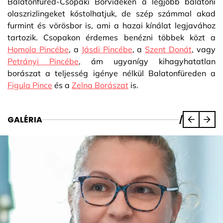
Balatonfüred-Csopaki Borvidéken a legjobb balatoni
olaszrizlingeket kóstolhatjuk, de szép számmal akad
furmint és vörösbor is, ami a hazai kínálat legjavához
tartozik. Csopakon érdemes benézni többek közt a
Homola Pincébe
, a
Jásdi Pincébe
, a
Szent Donát
, vagy
Petrányi Pincébe
, ám ugyanígy kihagyhatatlan
borászat a teljesség igénye nélkül Balatonfüreden a
Figula Pince
és a
Zelna Borászat
is.
GALÉRIA
/