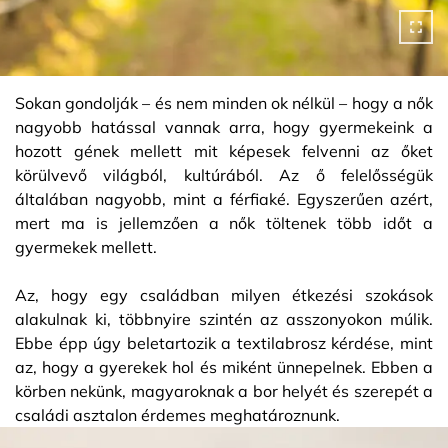
Sokan gondolják – és nem minden ok nélkül – hogy a nők
nagyobb hatással vannak arra, hogy gyermekeink a
hozott gének mellett mit képesek felvenni az őket
körülvevő világból, kultúrából. Az ő felelősségük
általában nagyobb, mint a férfiaké. Egyszerűen azért,
mert ma is jellemzően a nők töltenek több időt a
gyermekek mellett.
Az, hogy egy családban milyen étkezési szokások
alakulnak ki, többnyire szintén az asszonyokon múlik.
Ebbe épp úgy beletartozik a textilabrosz kérdése, mint
az, hogy a gyerekek hol és miként ünnepelnek. Ebben a
körben nekünk, magyaroknak a bor helyét és szerepét a
családi asztalon érdemes meghatároznunk.