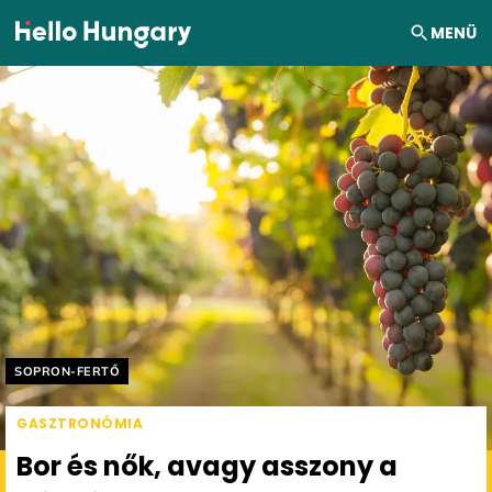
Ugrás a tartalomhoz
MENÜ
Helyszín címkék:
SOPRON-FERTŐ
GASZTRONÓMIA
Bor és nők, avagy asszony a