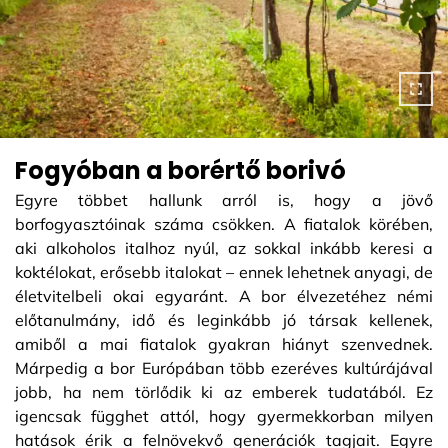
Fogyóban a borértő borivó
Egyre többet hallunk arról is, hogy a jövő
borfogyasztóinak száma csökken. A fiatalok körében,
aki alkoholos italhoz nyúl, az sokkal inkább keresi a
koktélokat, erősebb italokat – ennek lehetnek anyagi, de
életvitelbeli okai egyaránt. A bor élvezetéhez némi
előtanulmány, idő és leginkább jó társak kellenek,
amiből a mai fiatalok gyakran hiányt szenvednek.
Márpedig a bor Európában több ezeréves kultúrájával
jobb, ha nem törlődik ki az emberek tudatából. Ez
igencsak függhet attól, hogy gyermekkorban milyen
hatások érik a felnövekvő generációk tagjait. Egyre