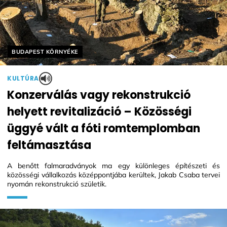
Helyszín címkék:
BUDAPEST KÖRNYÉKE
KULTÚRA
Konzerválás vagy rekonstrukció
helyett revitalizáció – Közösségi
üggyé vált a fóti romtemplomban
feltámasztása
A benőtt falmaradványok ma egy különleges építészeti és
közösségi vállalkozás középpontjába kerültek, Jakab Csaba tervei
nyomán rekonstrukció születik.