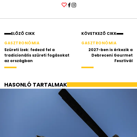
Facebook
Instagram
ELŐZŐ CIKK
KÖVETKEZŐ CIKK
GASZTRONÓMIA
GASZTRONÓMIA
Szüreti ízek: fedezd fel a
2027-ben is érkezik a
tradicionális szüreti fogásokat
Debreceni Gourmet
az országban
Fesztivál
HASONLÓ TARTALMAK