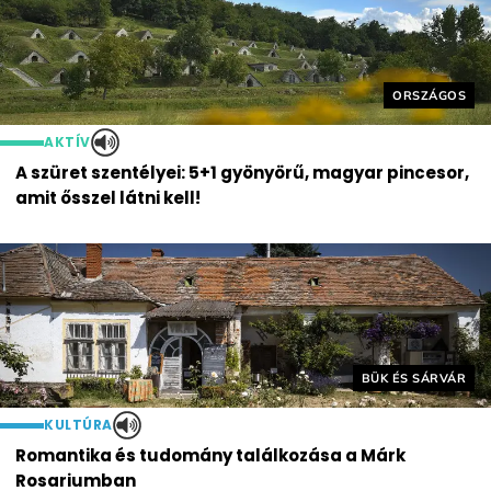
Helyszín cím
ORSZÁGOS
AKTÍV
A szüret szentélyei: 5+1 gyönyörű, magyar pincesor,
amit ősszel látni kell!
Helyszín címkék:
BÜK ÉS SÁRVÁR
KULTÚRA
Romantika és tudomány találkozása a Márk
Rosariumban