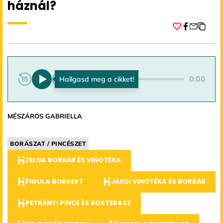
háznál?
Facebook
0:00
0:00
MÉSZÁROS GABRIELLA
BORÁSZAT / PINCÉSZET
ZELNA BORBÁR ÉS VINOTÉKA
FIGULA BORKERT
JÁSDI VINOTÉKA ÉS BORBÁR
PETRÁNYI PINCE ÉS BORTERASZ