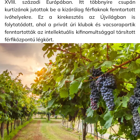
XVIII. századi Európában. Itt többnyire csupán
kurtizánok jutottak be a kizárólag férfiaknak fenntartott
ivóhelyekre. Ez a kirekesztés az Újvilágban is
folytatódott, ahol a privát úri klubok és vacsorapartik
fenntartották az intellektuális kifinomultsággal társított
férfiközpontú légkört.