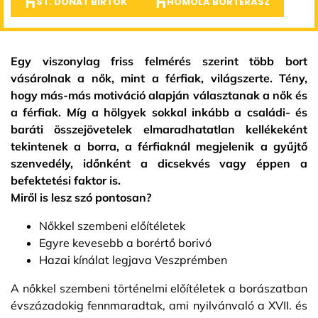
ST. DONÁT BIRTOK
HOMOLA BORTERASZ
Egy viszonylag friss felmérés szerint több bort
vásárolnak a nők, mint a férfiak, világszerte. Tény,
hogy más-más motiváció alapján választanak a nők és
a férfiak. Míg a hölgyek sokkal inkább a családi- és
baráti összejövetelek elmaradhatatlan kellékeként
tekintenek a borra, a férfiaknál megjelenik a gyűjtő
szenvedély, időnként a dicsekvés vagy éppen a
befektetési faktor is.
Miről is lesz szó pontosan?
Nőkkel szembeni előítéletek
Egyre kevesebb a borértő borivó
Hazai kínálat legjava Veszprémben
A nőkkel szembeni történelmi előítéletek a borászatban
évszázadokig fennmaradtak, ami nyilvánvaló a XVII. és