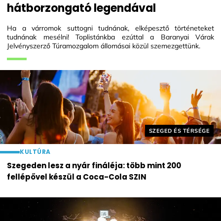
hátborzongató legendával
Ha a várromok suttogni tudnának, elképesztő történeteket
tudnának mesélni! Toplistánkba ezúttal a Baranyai Várak
Jelvényszerző Túramozgalom állomásai közül szemezgettünk.
Helyszín címkék:
SZEGED ÉS TÉRSÉGE
KULTÚRA
Szegeden lesz a nyár fináléja: több mint 200
fellépővel készül a Coca-Cola SZIN