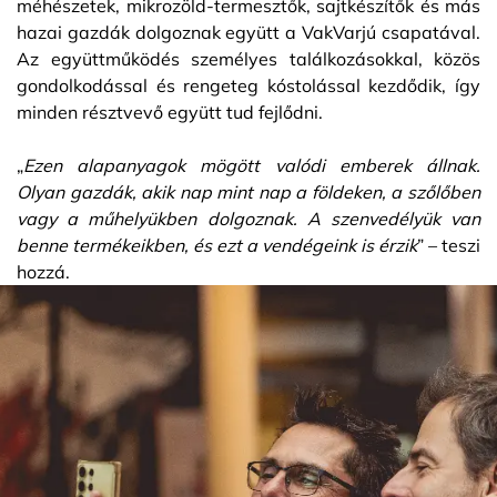
méhészetek, mikrozöld-termesztők, sajtkészítők és más
hazai gazdák dolgoznak együtt a VakVarjú csapatával.
Az együttműködés személyes találkozásokkal, közös
gondolkodással és rengeteg kóstolással kezdődik, így
minden résztvevő együtt tud fejlődni.
„
Ezen alapanyagok mögött valódi emberek állnak.
Olyan gazdák, akik nap mint nap a földeken, a szőlőben
vagy a műhelyükben dolgoznak. A szenvedélyük van
benne termékeikben, és ezt a vendégeink is érzik
” – teszi
hozzá.