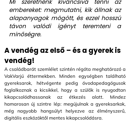
Mi szeretnénk kíváncsivá tenni az
embereket: megmutatni, kik állnak az
alapanyagok mögött, és ezzel hosszú
távon valódi igényt teremteni a
minőségre.
A vendég az első – és a gyerek is
vendég!
A családbarát szemlélet szintén régóta meghatározó a
VakVarjú éttermekben. Minden egységben található
gyereksarok, hétvégente pedig óvodapedagógusok
foglalkoznak a kicsikkel, hogy a szülők is nyugodtan
kikapcsolódhassanak az étkezés alatt. Mindez
hamarosan új szintre lép: megújulnak a gyereksarkok,
még nagyobb hangsúlyt helyezve az élményszerű,
digitális eszközöktől mentes kikapcsolódásra.