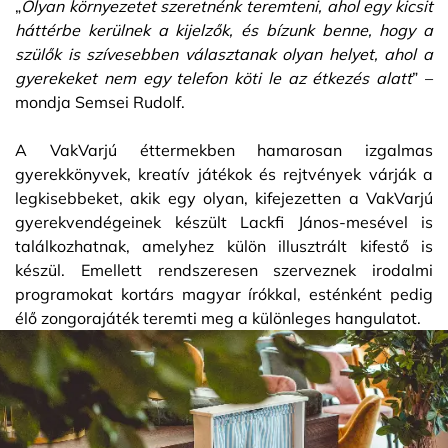
„
Olyan környezetet szeretnénk teremteni, ahol egy kicsit
háttérbe kerülnek a kijelzők, és bízunk benne, hogy a
szülők is szívesebben választanak olyan helyet, ahol a
gyerekeket nem egy telefon köti le az étkezés alatt
” –
mondja Semsei Rudolf.
A VakVarjú éttermekben hamarosan izgalmas
gyerekkönyvek, kreatív játékok és rejtvények várják a
legkisebbeket, akik egy olyan, kifejezetten a VakVarjú
gyerekvendégeinek készült Lackfi János-mesével is
találkozhatnak, amelyhez külön illusztrált kifestő is
készül. Emellett rendszeresen szerveznek irodalmi
programokat kortárs magyar írókkal, esténként pedig
élő zongorajáték teremti meg a különleges hangulatot.