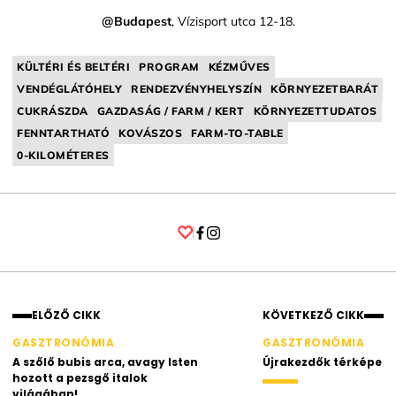
@Budapest
, Vízisport utca 12-18.
KÜLTÉRI ÉS BELTÉRI
PROGRAM
KÉZMŰVES
VENDÉGLÁTÓHELY
RENDEZVÉNYHELYSZÍN
KÖRNYEZETBARÁT
CUKRÁSZDA
GAZDASÁG / FARM / KERT
KÖRNYEZETTUDATOS
FENNTARTHATÓ
KOVÁSZOS
FARM-TO-TABLE
0-KILOMÉTERES
Facebook
Instagram
ELŐZŐ CIKK
KÖVETKEZŐ CIKK
GASZTRONÓMIA
GASZTRONÓMIA
A szőlő bubis arca, avagy Isten
Újrakezdők térképe
hozott a pezsgő italok
világában!