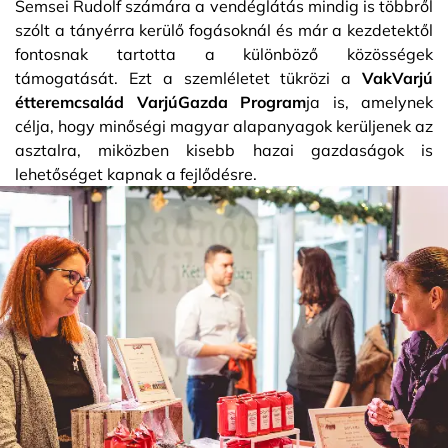
Semsei Rudolf számára a vendéglátás mindig is többről
szólt a tányérra kerülő fogásoknál és már a kezdetektől
fontosnak tartotta a különböző közösségek
támogatását. Ezt a szemléletet tükrözi a
VakVarjú
étteremcsalád VarjúGazda Program
ja is, amelynek
célja, hogy minőségi magyar alapanyagok kerüljenek az
asztalra, miközben kisebb hazai gazdaságok is
lehetőséget kapnak a fejlődésre.