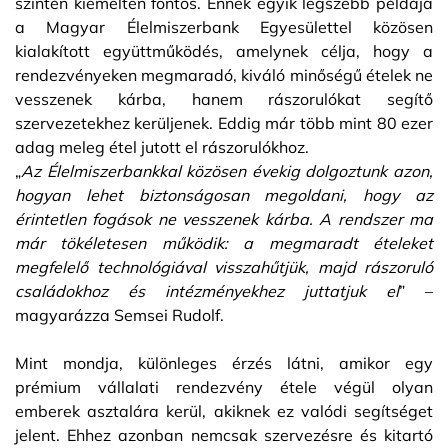
szintén kiemelten fontos. Ennek egyik legszebb példája
a Magyar Élelmiszerbank Egyesülettel közösen
kialakított együttműködés, amelynek célja, hogy a
rendezvényeken megmaradó, kiváló minőségű ételek ne
vesszenek kárba, hanem rászorulókat segítő
szervezetekhez kerüljenek. Eddig már több mint 80 ezer
adag meleg étel jutott el rászorulókhoz.
„
Az Élelmiszerbankkal közösen évekig dolgoztunk azon,
hogyan lehet biztonságosan megoldani, hogy az
érintetlen fogások ne vesszenek kárba. A rendszer ma
már tökéletesen működik: a megmaradt ételeket
megfelelő technológiával visszahűtjük, majd rászoruló
családokhoz és intézményekhez juttatjuk el
” –
magyarázza Semsei Rudolf.
Mint mondja, különleges érzés látni, amikor egy
prémium vállalati rendezvény étele végül olyan
emberek asztalára kerül, akiknek ez valódi segítséget
jelent. Ehhez azonban nemcsak szervezésre és kitartó