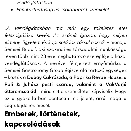
vendéglátásban
Fenntarthatóság és családbarát szemlélet
„
A vendéglátásban ma már egy tökéletes étel
felszolgálása kevés. Az számít igazán, hogy milyen
élmény, figyelem és kapcsolódás társul hozzá
” – mondja
Semsei Rudolf, aki szakmai és társadalmi munkássága
révén több mint 23 éve meghatározó szereplője a hazai
vendéglátásnak. A nevével fémjelzett ernyőmárka, a
Semsei Gastronomy Group égisze alá tartozó egységek
– köztük a
Dobay Cukrászda, a Paprika Revue House, a
Puli & Juhász pesti csárda, valamint a VakVarjú
étteremcsalád
– mind ezt a szemléletet képviselik. Hogy
ez a gyakorlatban pontosan mit jelent, arról maga a
cégtulajdonos mesél.
Emberek, történetek,
kapcsolódások