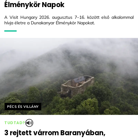
Élménykör Napok
A Visit Hungary 2026. augusztus 7–16. között első alkalommal
hívja életre a Dunakanyar Élménykör Napokat.
Helyszín címkék:
PÉCS ÉS VILLÁNY
TUDTAD?
3 rejtett várrom Baranyában,