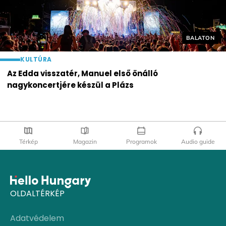
Helyszín cí
BALATON
KULTÚRA
Az Edda visszatér, Manuel első önálló
nagykoncertjére készül a Plázs
Térkép
Magazin
Programok
Audio guide
OLDALTÉRKÉP
Adatvédelem