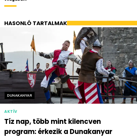
HASONLÓ TARTALMAK
Helyszín címkék:
DUNAKANYAR
AKTÍV
Tíz nap, több mint kilencven
program: érkezik a Dunakanyar