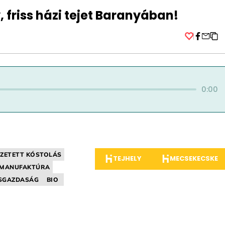
, friss házi tejet Baranyában!
Facebo
0:00
ZETETT KÓSTOLÁS
TEJHELY
MECSEKECSKE
MANUFAKTÚRA
SGAZDASÁG
BIO