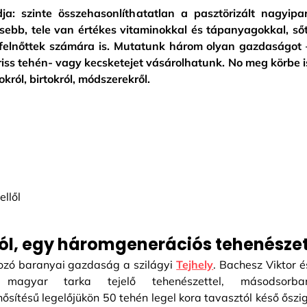
dja: szinte összehasonlíthatatlan a pasztörizált nagyipar
esebb, tele van értékes vitaminokkal és tápanyagokkal, sőt
felnőttek számára is. Mutatunk három olyan gazdaságot 
riss tehén- vagy kecsketejet vásárolhatunk. No meg körbe i
król, birtokról, módszerekről.
ellől
ról, egy háromgenerációs tehenésze
alkozó baranyai gazdaság a szilágyi
Tejhely
. Bachesz Viktor é
 magyar tarka tejelő tehenészettel, másodsorba
ősítésű legelőjükön 50 tehén legel kora tavasztól késő őszig