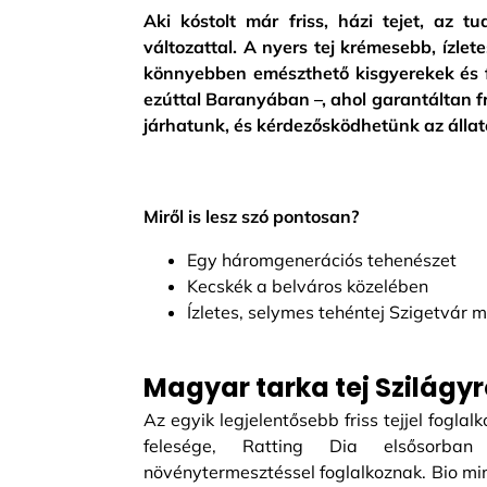
Aki kóstolt már friss, házi tejet, az tu
változattal. A nyers tej krémesebb, ízlet
könnyebben emészthető kisgyerekek és 
ezúttal Baranyában –, ahol garantáltan f
járhatunk, és kérdezősködhetünk az állato
Miről is lesz szó pontosan?
Egy háromgenerációs tehenészet
Kecskék a belváros közelében
Ízletes, selymes tehéntej Szigetvár m
Magyar tarka tej Szilágy
Az egyik legjelentősebb friss tejjel fogl
felesége, Ratting Dia elsősorban
növénytermesztéssel foglalkoznak. Bio min