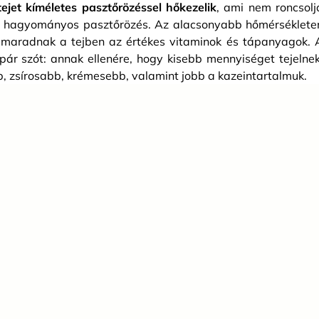
tejet kíméletes pasztőrözéssel hőkezelik
, ami nem roncsolj
t a hagyományos pasztőrözés. Az alacsonyabb hőmérséklete
gmaradnak a tejben az értékes vitaminok és tápanyagok. 
pár szót: annak ellenére, hogy kisebb mennyiséget tejelnek
b, zsírosabb, krémesebb, valamint jobb a kazeintartalmuk.