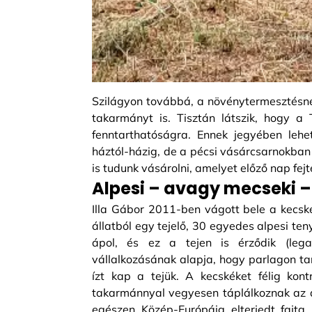
Szilágyon továbbá, a növénytermesztésne
takarmányt is. Tisztán látszik, hogy a
fenntarthatóságra. Ennek jegyében lehe
háztól-házig, de a pécsi vásárcsarnokban 
is tudunk vásárolni, amelyet előző nap fej
Alpesi – avagy mecseki –
Illa Gábor 2011-ben vágott bele a kecsk
állatból egy tejelő, 30 egyedes alpesi ten
ápol, és ez a tejen is érződik (legal
vállalkozásának alapja, hogy parlagon tar
ízt kap a tejük. A kecskéket félig kontr
takarmánnyal vegyesen táplálkoznak az áll
egészen Közép-Európáig elterjedt fajta,