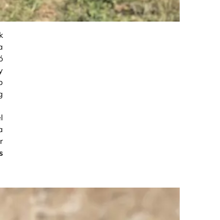
k
a
ó
y
b
g
l
a
r
s