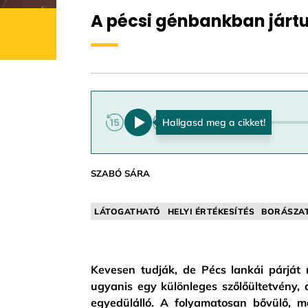
A pécsi génbankban jártun
0:00
SZABÓ SÁRA
LÁTOGATHATÓ
HELYI ÉRTÉKESÍTÉS
BORÁSZAT
Kevesen tudják, de Pécs lankái párját 
ugyanis egy különleges szőlőültetvény, 
egyedülálló. A folyamatosan bővülő, 