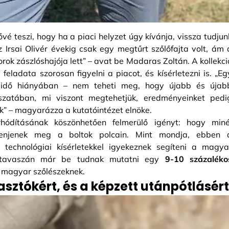
ővé teszi, hogy ha a piaci helyzet úgy kívánja, vissza tudjun
z Irsai Olivér évekig csak egy megtűrt szőlőfajta volt, ám 
orok zászlóshajója lett” – avat be Madaras Zoltán. A kollekci
feladata szorosan figyelni a piacot, és kísérletezni is. „Eg
és idő hiányában – nem teheti meg, hogy újabb és újab
rászatában, mi viszont megtehetjük, eredményeinket pedi
k” – magyarázza a kutatóintézet elnöke.
érhódításának köszönhetően felmerülő igényt: hogy miné
elenjenek meg a boltok polcain. Mint mondja, ebben 
t technológiai kísérletekkel igyekeznek segíteni a magya
3 tavaszán már be tudnak mutatni egy
9-10 százaléko
 magyar szőlészeknek.
sztókért, és a képzett utánpótlásért