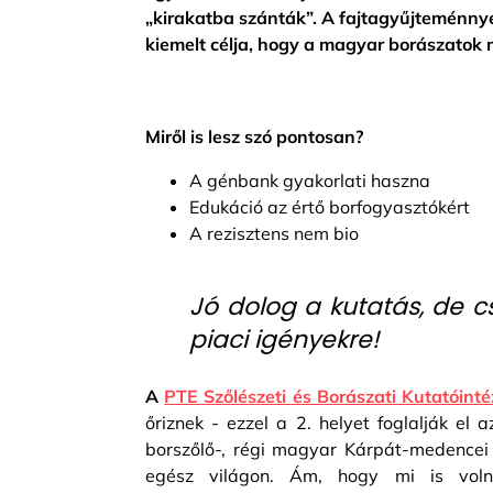
„kirakatba szánták”. A fajtagyűjteménnyel
kiemelt célja, hogy a magyar borászatok 
Miről is lesz szó pontosan?
A génbank gyakorlati haszna
Edukáció az értő borfogyasztókért
A rezisztens nem bio
Jó dolog a kutatás, de c
piaci igényekre!
A
PTE Szőlészeti és Borászati Kutatóinté
őriznek - ezzel a 2. helyet foglalják e
borszőlő-, régi magyar Kárpát-medencei f
egész világon. Ám, hogy mi is vol