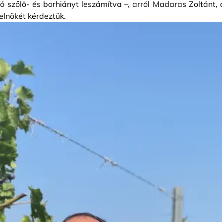
 szőlő- és borhiányt leszámítva –, arról Madaras Zoltánt, 
elnökét kérdeztük.