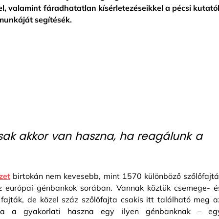
, valamint fáradhatatlan kísérletezéseikkel a pécsi kutató
munkáját segítésék.
sak akkor van haszna, ha reagálunk a
zet
birtokán nem kevesebb, mint 1570 különböző szőlőfajtá
l az európai génbankok sorában. Vannak köztük csemege- é
ajták, de közel száz szőlőfajta csakis itt található meg a
na a gyakorlati haszna egy ilyen génbanknak – eg