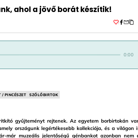
k, ahol a jövő borát készítik!
Facebo
0:00
 / PINCÉSZET
SZŐLŐBIRTOK
ritkító gyűjteményt rejtenek. Az egyetem borbirtokán va
amely országunk legértékesebb kollekciója, és a világon i
már-már muzeális jelentőségű génbankot azonban nem 