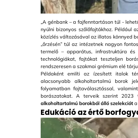
„A génbank – a fajfenntartáson túl - lehet
nyúlni bizonyos szőlőfajtákhoz. Például a
közízlés változásával az illatos könnyed b
„őrzésén” túl az intézetnek nagyon fontos 
termelő – apparátus, infrastruktúra 
technológiákat, fajtákat teszteljen bo
rendszeresen a szakmai grémium elé tárju
Példaként említi az ízesített italok t
alacsonyabb alkoholtartalmú borok j
folyamatban fajtaválasztással, valamin
borászatokat. A terveik szerint 202
alkoholtartalmú borokból álló szelekciót
a
Edukáció az értő borfogya