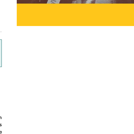
ok
n
s
a