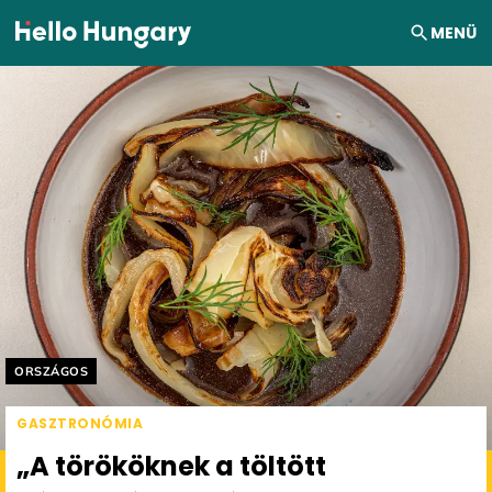
Ugrás a tartalomhoz
MENÜ
Helyszín címkék:
ORSZÁGOS
GASZTRONÓMIA
„A törököknek a töltött