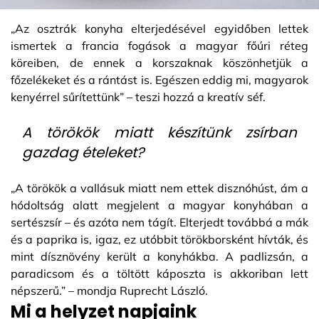
„Az osztrák konyha elterjedésével egyidőben lettek
ismertek a francia fogások a magyar főúri réteg
köreiben, de ennek a korszaknak köszönhetjük a
főzelékeket és a rántást is. Egészen eddig mi, magyarok
kenyérrel sűrítettünk” – teszi hozzá a kreatív séf.
A törökök miatt készítünk zsírban
gazdag ételeket?
„A törökök a vallásuk miatt nem ettek disznóhúst, ám a
hódoltság alatt megjelent a magyar konyhában a
sertészsír – és azóta nem tágít. Elterjedt továbbá a mák
és a paprika is, igaz, ez utóbbit törökborsként hívták, és
mint dísznövény került a konyhákba. A padlizsán, a
paradicsom és a töltött káposzta is akkoriban lett
népszerű.” – mondja Ruprecht László.
Mi a helyzet napjaink