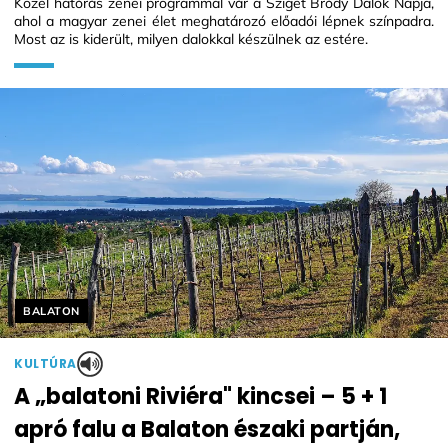
Közel hatórás zenei programmal vár a Sziget Bródy Dalok Napja,
ahol a magyar zenei élet meghatározó előadói lépnek színpadra.
Most az is kiderült, milyen dalokkal készülnek az estére.
Helyszín címkék:
BALATON
KULTÚRA
A „balatoni Riviéra" kincsei – 5 + 1
apró falu a Balaton északi partján,