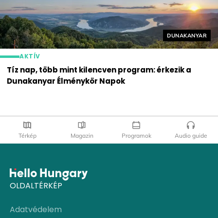
Helyszín címké
DUNAKANYAR
AKTÍV
Tíz nap, több mint kilencven program: érkezik a
Dunakanyar Élménykör Napok
Térkép
Magazin
Programok
Audio guide
OLDALTÉRKÉP
Adatvédelem