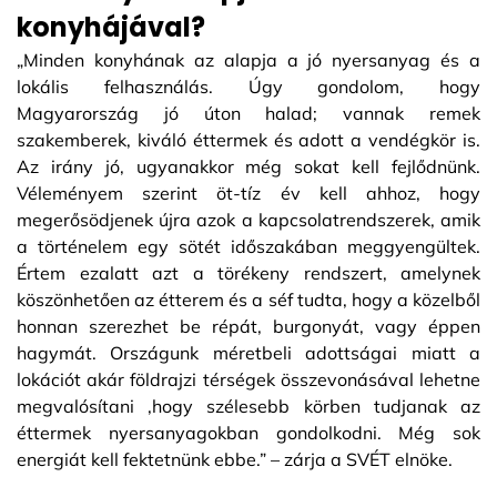
konyhájával?
„Minden konyhának az alapja a jó nyersanyag és a
lokális felhasználás. Úgy gondolom, hogy
Magyarország jó úton halad; vannak remek
szakemberek, kiváló éttermek és adott a vendégkör is.
Az irány jó, ugyanakkor még sokat kell fejlődnünk.
Véleményem szerint öt-tíz év kell ahhoz, hogy
megerősödjenek újra azok a kapcsolatrendszerek, amik
a történelem egy sötét időszakában meggyengültek.
Értem ezalatt azt a törékeny rendszert, amelynek
köszönhetően az étterem és a séf tudta, hogy a közelből
honnan szerezhet be répát, burgonyát, vagy éppen
hagymát. Országunk méretbeli adottságai miatt a
lokációt akár földrajzi térségek összevonásával lehetne
megvalósítani ,hogy szélesebb körben tudjanak az
éttermek nyersanyagokban gondolkodni. Még sok
energiát kell fektetnünk ebbe.” – zárja a SVÉT elnöke.