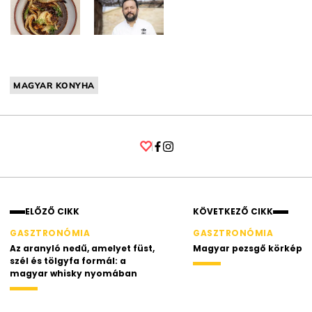
MAGYAR KONYHA
Facebook
Instagram
ELŐZŐ CIKK
KÖVETKEZŐ CIKK
GASZTRONÓMIA
GASZTRONÓMIA
Az aranyló nedű, amelyet füst,
Magyar pezsgő körkép
szél és tölgyfa formál: a
magyar whisky nyomában