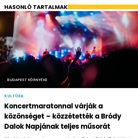
HASONLÓ TARTALMAK
Helyszín címkék:
BUDAPEST KÖRNYÉKE
KULTÚRA
Koncertmaratonnal várják a
közönséget – közzétették a Bródy
Dalok Napjának teljes műsorát