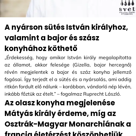
A nyárson sütés István királyhoz,
valamint a bajor és szász
konyhához köthető
„Érdekesség, hogy amikor István király megalapította
az államot, akkor felesége (Gizella, bajor hercegnő)
révén megjelentek a bajor és száz konyha jellemző
fogásai. Így terjedt el a sütés és a nyársalás, ami addig
ritkán fordult elő nálunk – korábban, vándorló nép lévén,
inkább főztük az ételt.” – fogalmaz Ruprecht László.
Az olasz konyha megjelenése
Mátyás király érdeme, míg az
Osztrák-Magyar Monarchiának a
francia életérzést köszönhetjük