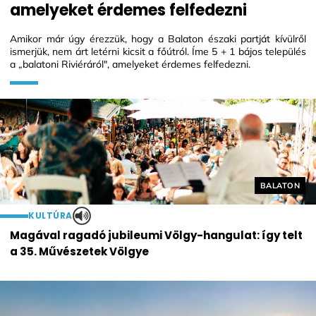
amelyeket érdemes felfedezni
Amikor már úgy érezzük, hogy a Balaton északi partját kívülről
ismerjük, nem árt letérni kicsit a főútról. Íme 5 + 1 bájos település
a „balatoni Riviéráról", amelyeket érdemes felfedezni.
Helyszín cí
BALATON
KULTÚRA
Magával ragadó jubileumi Völgy-hangulat: így telt
a 35. Művészetek Völgye