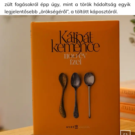
zült fogásokról épp úgy, mint a török hódoltság egyik
legjelentősebb „örökségéről”, a töltött káposztáról.