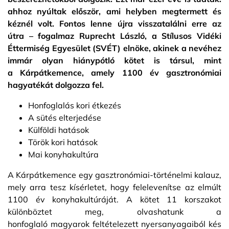
ahhoz nyúltak először, ami helyben megtermett és
kéznél volt. Fontos lenne újra visszatalálni erre az
útra – fogalmaz Ruprecht László, a Stílusos Vidéki
Éttermiség Egyesület (SVÉT) elnöke, akinek a nevéhez
immár olyan hiánypótló kötet is társul, mint
a Kárpátkemence, amely 1100 év gasztronómiai
hagyatékát dolgozza fel.
Honfoglalás kori étkezés
A sütés elterjedése
Külföldi hatások
Török kori hatások
Mai konyhakultúra
A Kárpátkemence egy gasztronómiai-történelmi kalauz,
mely arra tesz kísérletet, hogy felelevenítse az elmúlt
1100 év konyhakultúráját. A kötet 11 korszakot
különböztet meg, olvashatunk a
honfoglaló magyarok feltételezett nyersanyagaiból kés