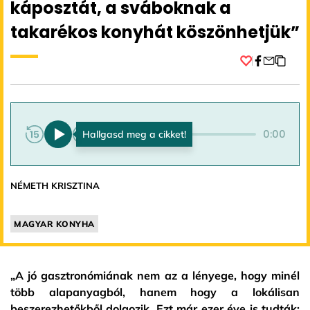
káposztát, a sváboknak a
takarékos konyhát köszönhetjük”
Facebook
0:00
0:00
NÉMETH KRISZTINA
MAGYAR KONYHA
„A jó gasztronómiának nem az a lényege, hogy minél
több alapanyagból, hanem hogy a lokálisan
beszerezhetőkből dolgozik. Ezt már ezer éve is tudták: