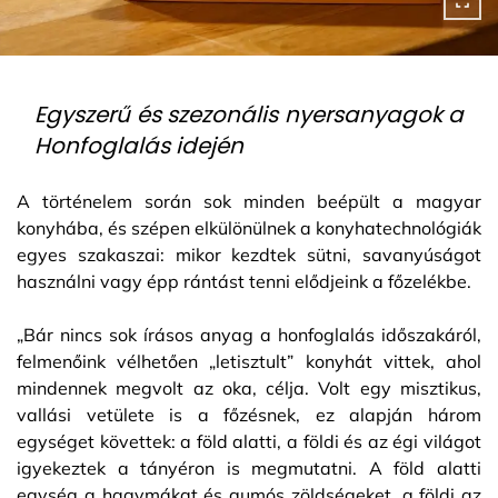
Egyszerű és szezonális nyersanyagok a
Honfoglalás idején
A történelem során sok minden beépült a magyar
konyhába, és szépen elkülönülnek a konyhatechnológiák
egyes szakaszai: mikor kezdtek sütni, savanyúságot
használni vagy épp rántást tenni elődjeink a főzelékbe.
„Bár nincs sok írásos anyag a honfoglalás időszakáról,
felmenőink vélhetően „letisztult” konyhát vittek, ahol
mindennek megvolt az oka, célja. Volt egy misztikus,
vallási vetülete is a főzésnek, ez alapján három
egységet követtek: a föld alatti, a földi és az égi világot
igyekeztek a tányéron is megmutatni. A föld alatti
egység a hagymákat és gumós zöldségeket, a földi az