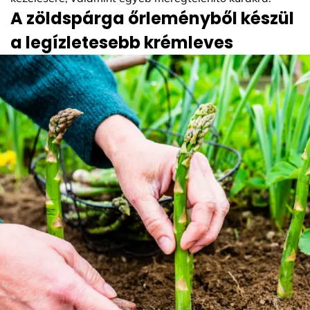
A zöldspárga őrleményből készül
a legízletesebb krémleves