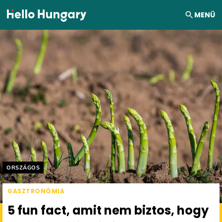
Ugrás a tartalomhoz
MENÜ
Helyszín címkék:
ORSZÁGOS
GASZTRONÓMIA
5 fun fact, amit nem biztos, hogy