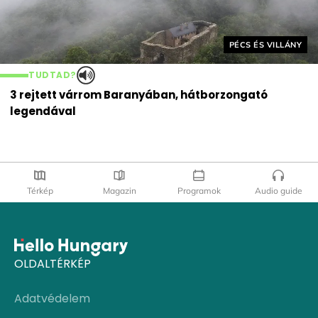
Helyszín címkék:
PÉCS ÉS VILLÁNY
TUDTAD?
3 rejtett várrom Baranyában, hátborzongató
legendával
Térkép
Magazin
Programok
Audio guide
OLDALTÉRKÉP
Adatvédelem