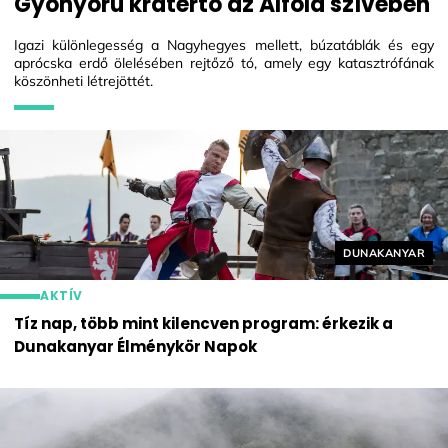
Gyönyörű krátertó az Alföld szívében
Igazi különlegesség a Nagyhegyes mellett, búzatáblák és egy
aprócska erdő ölelésében rejtőző tó, amely egy katasztrófának
köszönheti létrejöttét.
Helyszín címké
DUNAKANYAR
AKTÍV
Tíz nap, több mint kilencven program: érkezik a
Dunakanyar Élménykör Napok