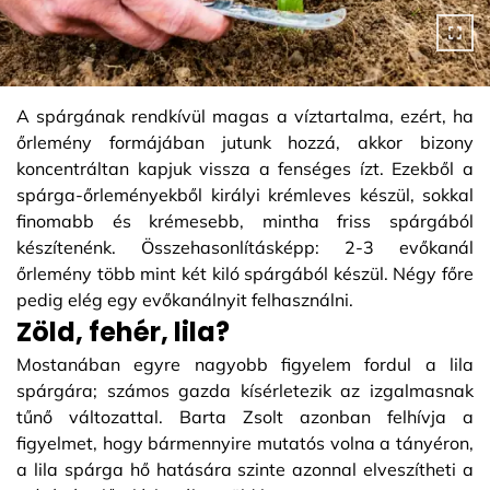
A spárgának rendkívül magas a víztartalma, ezért, ha
őrlemény formájában jutunk hozzá, akkor bizony
koncentráltan kapjuk vissza a fenséges ízt. Ezekből a
spárga-őrleményekből királyi krémleves készül, sokkal
finomabb és krémesebb, mintha friss spárgából
készítenénk. Összehasonlításképp: 2-3 evőkanál
őrlemény több mint két kiló spárgából készül. Négy főre
pedig elég egy evőkanálnyit felhasználni.
Zöld, fehér, lila?
Mostanában egyre nagyobb figyelem fordul a lila
spárgára; számos gazda kísérletezik az izgalmasnak
tűnő változattal. Barta Zsolt azonban felhívja a
figyelmet, hogy bármennyire mutatós volna a tányéron,
a lila spárga hő hatására szinte azonnal elveszítheti a