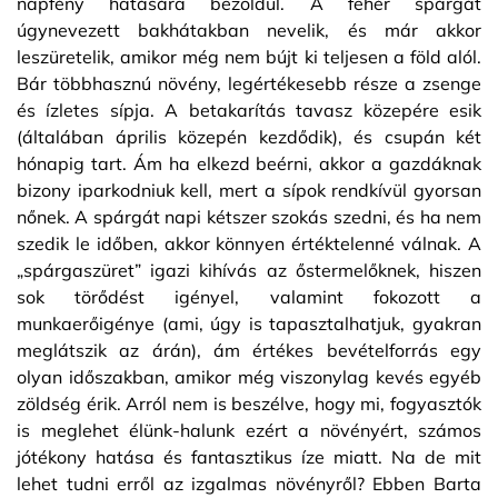
napfény hatására bezöldül. A fehér spárgát
úgynevezett bakhátakban nevelik, és már akkor
leszüretelik, amikor még nem bújt ki teljesen a föld alól.
Bár többhasznú növény, legértékesebb része a zsenge
és ízletes sípja. A betakarítás tavasz közepére esik
(általában április közepén kezdődik), és csupán két
hónapig tart. Ám ha elkezd beérni, akkor a gazdáknak
bizony iparkodniuk kell, mert a sípok rendkívül gyorsan
nőnek. A spárgát napi kétszer szokás szedni, és ha nem
szedik le időben, akkor könnyen értéktelenné válnak. A
„spárgaszüret” igazi kihívás az őstermelőknek, hiszen
sok törődést igényel, valamint fokozott a
munkaerőigénye (ami, úgy is tapasztalhatjuk, gyakran
meglátszik az árán), ám értékes bevételforrás egy
olyan időszakban, amikor még viszonylag kevés egyéb
zöldség érik. Arról nem is beszélve, hogy mi, fogyasztók
is meglehet élünk-halunk ezért a növényért, számos
jótékony hatása és fantasztikus íze miatt. Na de mit
lehet tudni erről az izgalmas növényről? Ebben Barta