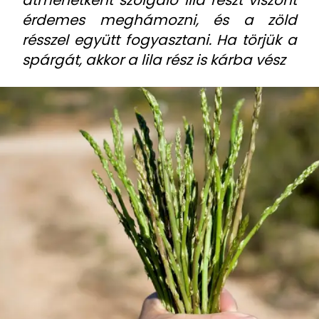
átmenetként szolgáló lila részt viszont
érdemes meghámozni, és a zöld
résszel együtt fogyasztani. Ha törjük a
spárgát, akkor a lila rész is kárba vész