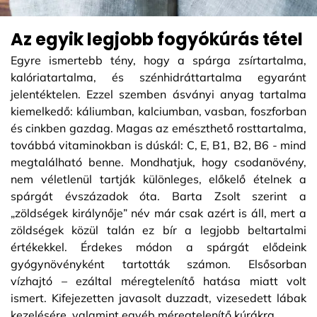
Az egyik legjobb fogyókúrás tétel
Egyre ismertebb tény, hogy a spárga zsírtartalma,
kalóriatartalma, és szénhidráttartalma egyaránt
jelentéktelen. Ezzel szemben ásványi anyag tartalma
kiemelkedő: káliumban, kalciumban, vasban, foszforban
és cinkben gazdag. Magas az emészthető rosttartalma,
továbbá vitaminokban is dúskál: C, E, B1, B2, B6 - mind
megtalálható benne. Mondhatjuk, hogy csodanövény,
nem véletlenül tartják különleges, előkelő ételnek a
spárgát évszázadok óta. Barta Zsolt szerint a
„zöldségek királynője” név már csak azért is áll, mert a
zöldségek közül talán ez bír a legjobb beltartalmi
értékekkel. Érdekes módon a spárgát elődeink
gyógynövényként tartották számon. Elsősorban
vízhajtó – ezáltal méregtelenítő hatása miatt volt
ismert. Kifejezetten javasolt duzzadt, vizesedett lábak
kezelésére, valamint egyéb méregtelenítő kúrákra.