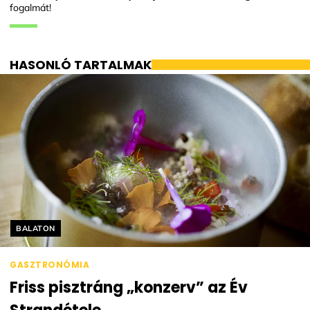
fogalmát!
HASONLÓ TARTALMAK
Helyszín címkék:
BALATON
GASZTRONÓMIA
Friss pisztráng „konzerv” az Év