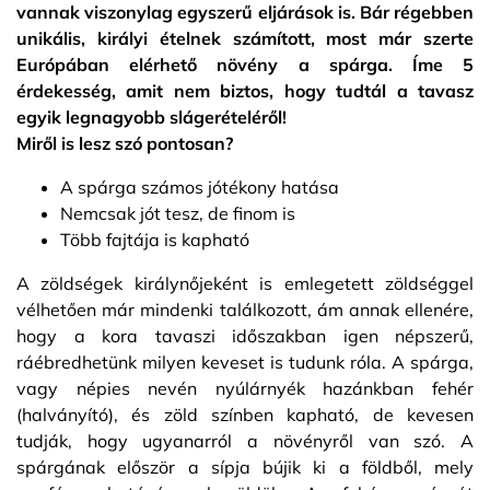
vannak viszonylag egyszerű eljárások is. Bár régebben
unikális, királyi ételnek számított, most már szerte
Európában elérhető növény a spárga. Íme 5
érdekesség, amit nem biztos, hogy tudtál a tavasz
egyik legnagyobb slágerételéről!
Miről is lesz szó pontosan?
A spárga számos jótékony hatása
Nemcsak jót tesz, de finom is
Több fajtája is kapható
A zöldségek királynőjeként is emlegetett zöldséggel
vélhetően már mindenki találkozott, ám annak ellenére,
hogy a kora tavaszi időszakban igen népszerű,
ráébredhetünk milyen keveset is tudunk róla. A spárga,
vagy népies nevén nyúlárnyék hazánkban fehér
(halványító), és zöld színben kapható, de kevesen
tudják, hogy ugyanarról a növényről van szó. A
spárgának először a sípja bújik ki a földből, mely