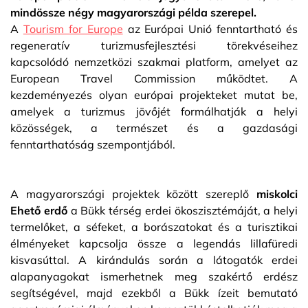
mindössze négy magyarországi példa szerepel.
A
Tourism for Europe
az Európai Unió fenntartható és
regeneratív turizmusfejlesztési törekvéseihez
kapcsolódó nemzetközi szakmai platform, amelyet az
European Travel Commission működtet. A
kezdeményezés olyan európai projekteket mutat be,
amelyek a turizmus jövőjét formálhatják a helyi
közösségek, a természet és a gazdasági
fenntarthatóság szempontjából.
A magyarországi projektek között szereplő
miskolci
Ehető erdő
a Bükk térség erdei ökoszisztémáját, a helyi
termelőket, a séfeket, a borászatokat és a turisztikai
élményeket kapcsolja össze a legendás lillafüredi
kisvasúttal. A kirándulás során a látogatók erdei
alapanyagokat ismerhetnek meg szakértő erdész
segítségével, majd ezekből a Bükk ízeit bemutató