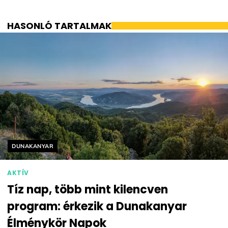
HASONLÓ TARTALMAK
Helyszín címkék:
DUNAKANYAR
AKTÍV
Tíz nap, több mint kilencven
program: érkezik a Dunakanyar
Élménykör Napok