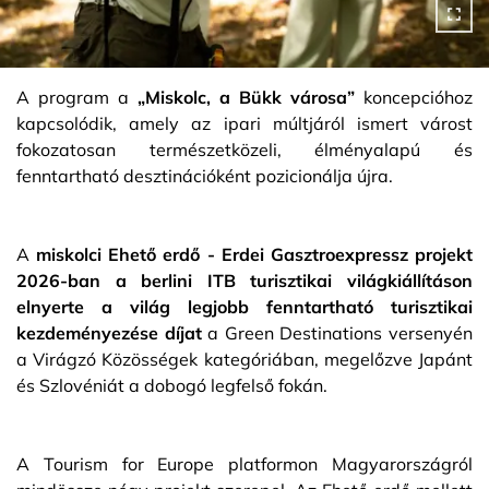
A program a
„Miskolc, a Bükk városa”
koncepcióhoz
kapcsolódik, amely az ipari múltjáról ismert várost
fokozatosan természetközeli, élményalapú és
fenntartható desztinációként pozicionálja újra.
A
miskolci Ehető erdő - Erdei Gasztroexpressz projekt
2026-ban a berlini ITB turisztikai világkiállításon
elnyerte a világ legjobb fenntartható turisztikai
kezdeményezése díjat
a Green Destinations versenyén
a Virágzó Közösségek kategóriában, megelőzve Japánt
és Szlovéniát a dobogó legfelső fokán.
A Tourism for Europe platformon Magyarországról