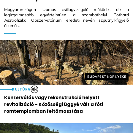
Magyarországon számos csillagvizsgáló működik, de a
legizgalmasabb egyértelműen a szombathelyi Gothard
Asztrofizikai Obszervatórium, eredeti nevén szputnyikfigyelő
állomás.
Helyszín címkék:
BUDAPEST KÖRNYÉKE
KULTÚRA
Konzerválás vagy rekonstrukció helyett
revitalizáció – Közösségi üggyé vált a fóti
romtemplomban feltámasztása