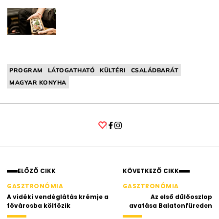
PROGRAM
LÁTOGATHATÓ
KÜLTÉRI
CSALÁDBARÁT
MAGYAR KONYHA
Facebook
Instagram
ELŐZŐ CIKK
KÖVETKEZŐ CIKK
GASZTRONÓMIA
GASZTRONÓMIA
A vidéki vendéglátás krémje a
Az első dűlőoszlop
fővárosba költözik
avatása Balatonfüreden