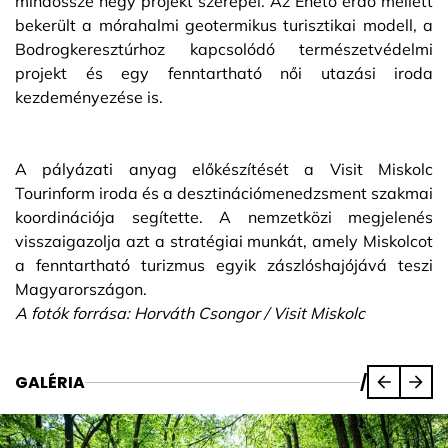
mindössze négy projekt szerepel. Az Ehető erdő mellett
bekerült a mórahalmi geotermikus turisztikai modell, a
Bodrogkeresztúrhoz kapcsolódó természetvédelmi
projekt és egy fenntartható női utazási iroda
kezdeményezése is.
A pályázati anyag előkészítését a Visit Miskolc
Tourinform iroda és a desztinációmenedzsment szakmai
koordinációja segítette. A nemzetközi megjelenés
visszaigazolja azt a stratégiai munkát, amely Miskolcot
a fenntartható turizmus egyik zászlóshajójává teszi
Magyarországon.
A fotók forrása: Horváth Csongor / Visit Miskolc
GALÉRIA
/