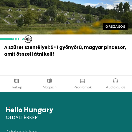
Helyszín cím
ORSZÁGOS
AKTÍV
A szüret szentélyei: 5+1 gyönyörű, magyar pincesor,
amit ősszel látni kell!
Térkép
Magazin
Programok
Audio guide
OLDALTÉRKÉP
Adatvédelem