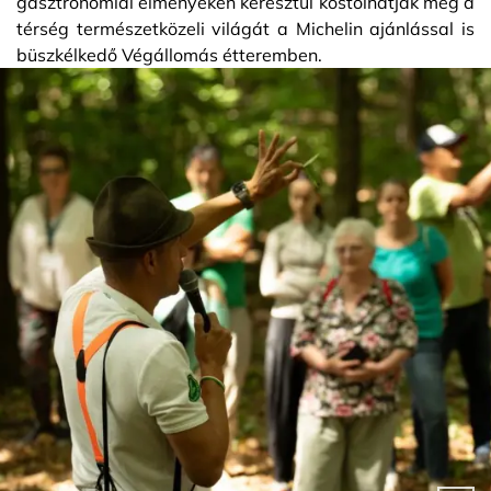
gasztronómiai élményeken keresztül kóstolhatják meg a
térség természetközeli világát a Michelin ajánlással is
büszkélkedő Végállomás étteremben.