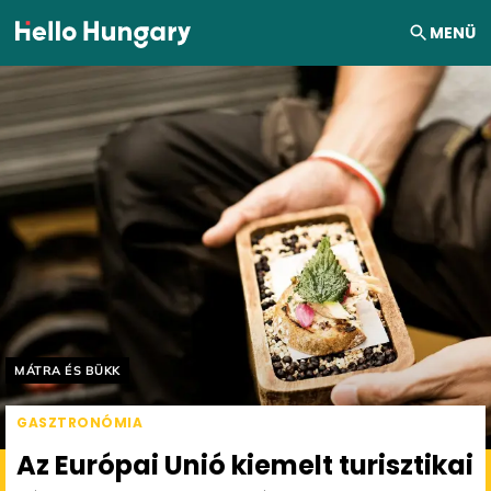
Ugrás a tartalomhoz
MENÜ
Helyszín címkék:
MÁTRA ÉS BÜKK
GASZTRONÓMIA
Az Európai Unió kiemelt turisztikai