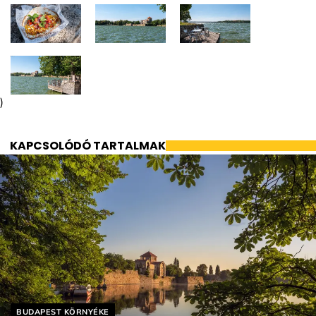
)
KAPCSOLÓDÓ TARTALMAK
Helyszín címkék:
BUDAPEST KÖRNYÉKE