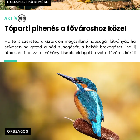
Helyszín címkék:
BUDAPEST KÖRNYÉKE
AKTÍV
Tóparti pihenés a fővároshoz közel
Ha te is szereted a víztükrön megcsillanó napsugár látványát, ha
szívesen hallgatod a nád susogását, a békák brekegését, indulj
útnak, és fedezz fel néhány kisebb, eldugott tavat a főváros körül!
Helyszín címkék:
ORSZÁGOS