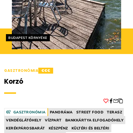
Helyszín címkék:
BUDAPEST KÖRNYÉKE
GASZTRONÓMIA
€€€
Korzó
Facebook
GASZTRONÓMIA
PANORÁMA
STREET FOOD
TERASZ
VENDÉGLÁTÓHELY
VÍZPART
BANKKÁRTYA ELFOGADÓHELY
KERÉKPÁROSBARÁT
KÉSZPÉNZ
KÜLTÉRI ÉS BELTÉRI