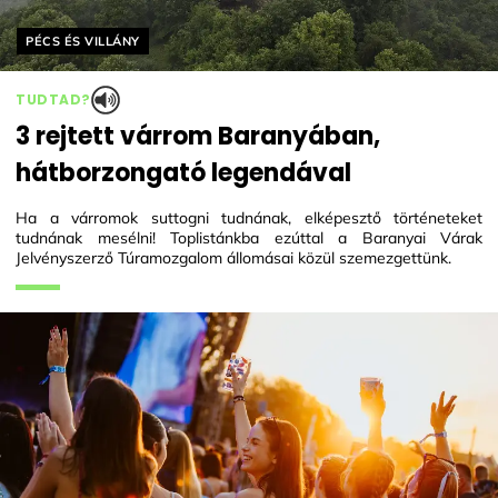
Helyszín címkék:
PÉCS ÉS VILLÁNY
TUDTAD?
3 rejtett várrom Baranyában,
hátborzongató legendával
Ha a várromok suttogni tudnának, elképesztő történeteket
tudnának mesélni! Toplistánkba ezúttal a Baranyai Várak
Jelvényszerző Túramozgalom állomásai közül szemezgettünk.