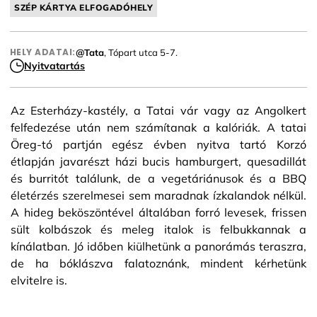
SZÉP KÁRTYA ELFOGADÓHELY
HELY ADATAI:
@Tata
, Tópart utca 5-7.
Nyitvatartás
Az Esterházy-kastély, a Tatai vár vagy az Angolkert
felfedezése után nem számítanak a kalóriák. A tatai
Öreg-tó partján egész évben nyitva tartó Korzó
étlapján javarészt házi bucis hamburgert, quesadillát
és burritót találunk, de a vegetáriánusok és a BBQ
életérzés szerelmesei sem maradnak ízkalandok nélkül.
A hideg beköszöntével általában forró levesek, frissen
sült kolbászok és meleg italok is felbukkannak a
kínálatban. Jó időben kiülhetünk a panorámás teraszra,
de ha bóklászva falatoznánk, mindent kérhetünk
elvitelre is.