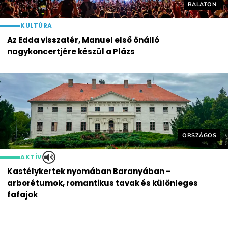
Helyszín cí
BALATON
KULTÚRA
Az Edda visszatér, Manuel első önálló
nagykoncertjére készül a Plázs
Helyszín cím
ORSZÁGOS
AKTÍV
Kastélykertek nyomában Baranyában –
arborétumok, romantikus tavak és különleges
fafajok