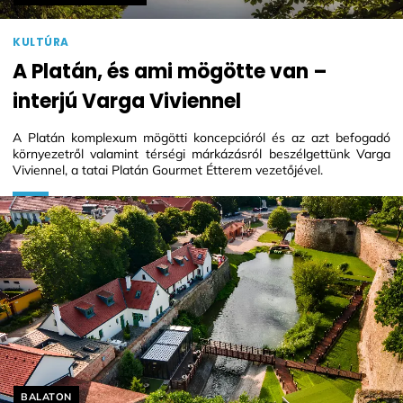
KULTÚRA
A Platán, és ami mögötte van –
interjú Varga Viviennel
A Platán komplexum mögötti koncepcióról és az azt befogadó
környezetről valamint térségi márkázásról beszélgettünk Varga
Viviennel, a tatai Platán Gourmet Étterem vezetőjével.
Helyszín címkék:
BALATON