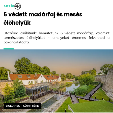
AKTÍV
6 védett madárfaj és mesés
élőhelyük
Utazásra csábítunk: bemutatunk 6 védett madárfajt, valamint
természetes élőhelyüket – amelyeket érdemes felvenned a
bakancslistádra.
Helyszín címkék:
BUDAPEST KÖRNYÉKE