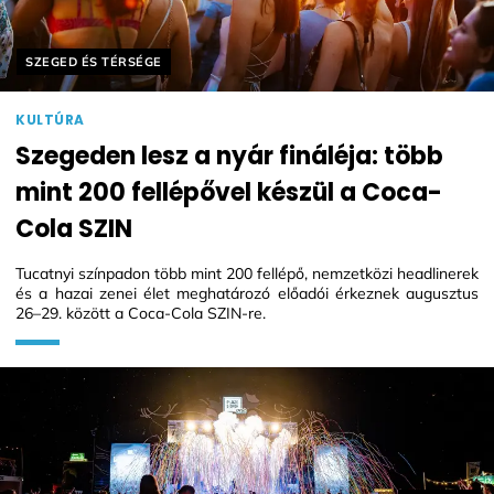
Helyszín címkék:
SZEGED ÉS TÉRSÉGE
KULTÚRA
Szegeden lesz a nyár fináléja: több
mint 200 fellépővel készül a Coca-
Cola SZIN
Tucatnyi színpadon több mint 200 fellépő, nemzetközi headlinerek
és a hazai zenei élet meghatározó előadói érkeznek augusztus
26–29. között a Coca-Cola SZIN-re.