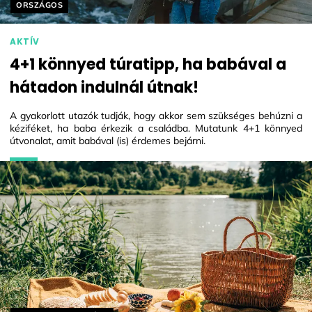
Helyszín címkék:
ORSZÁGOS
AKTÍV
4+1 könnyed túratipp, ha babával a
hátadon indulnál útnak!
A gyakorlott utazók tudják, hogy akkor sem szükséges behúzni a
kéziféket, ha baba érkezik a családba. Mutatunk 4+1 könnyed
útvonalat, amit babával (is) érdemes bejárni.