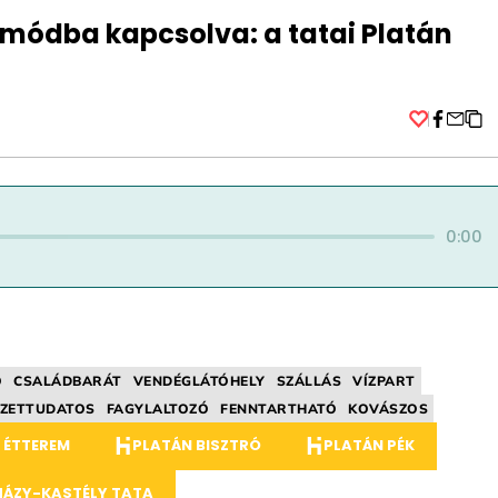
módba kapcsolva: a tatai Platán
Facebo
0:00
Ó
CSALÁDBARÁT
VENDÉGLÁTÓHELY
SZÁLLÁS
VÍZPART
ZETTUDATOS
FAGYLALTOZÓ
FENNTARTHATÓ
KOVÁSZOS
 ÉTTEREM
PLATÁN BISZTRÓ
PLATÁN PÉK
HÁZY-KASTÉLY TATA