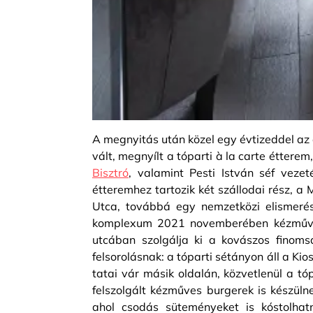
A megnyitás után közel egy évtizeddel az
vált, megnyílt a tóparti à la carte étter
Bisztró
, valamint Pesti István séf vezet
étteremhez tartozik két szállodai rész, a 
Utca, továbbá egy nemzetközi elismerés
komplexum 2021 novemberében kézműve
utcában szolgálja ki a kovászos finom
felsorolásnak: a tóparti sétányon áll a Kios
tatai vár másik oldalán, közvetlenül a t
felszolgált kézműves burgerek is készül
ahol csodás süteményeket is kóstolhat