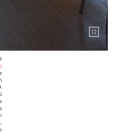
é
n
z
n
A
ú
a
a
n
,
e