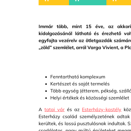
Immár több, mint 15 éve, az akkori
kidolgozásánál látható és érezhető v
egyfajta vezérelv az ötletgazdák számár
„zöld” szemlélet, arról Varga Vivient, a 
Fenntartható komplexum
Kertészet és saját termelés
Több egység (étterem, pékség, szállá
Helyi értékek és közösségi szemlélet
A
tatai vár
és az
Esterházy-kastély
köz
Esterházy család személyzetének adtak
kerültek, és lassú pusztulásnak indultak. 
csodálatos, nagy múltú épületeket megme