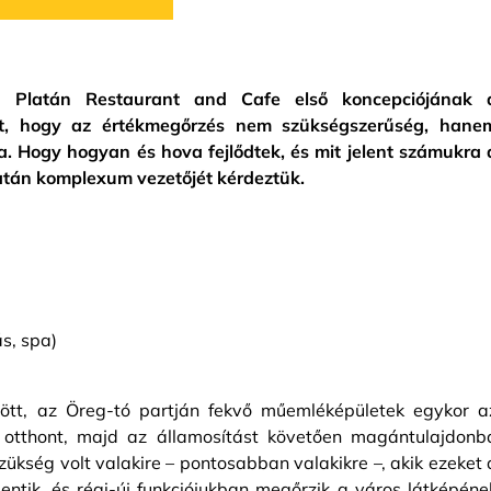
 Platán Restaurant and Cafe első koncepciójának 
olt, hogy az értékmegőrzés nem szükségszerűség, hane
a. Hogy hogyan és hova fejlődtek, és mit jelent számukra 
Platán komplexum vezetőjét kérdeztük.
s, spa)
ött, az Öreg-tó partján fekvő műemléképületek egykor a
 otthont, majd az államosítást követően magántulajdonb
Szükség volt valakire – pontosabban valakikre –, akik ezeket 
ntik, és régi-új funkciójukban megőrzik a város látképéne