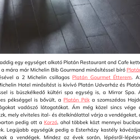
 addig egy egységet alkotó Platán Restaurant and Cafe kett
em, a mára már Michelin Bib Gourmand minősítéssel bíró
Platá
ésével a 2 Michelin csillagos
Platán Gourmet Étterem
. A
Michelin Hotel minősítést is kivívó Platán Udvarház és Platá
sel is büszkélkedő kültéri spa egység is, a Mirror Spa. 
s pékséggel is bővült, a
Platán Pék
a szomszédos Hajd
ságokat vadászó látogatókat. Ám még közel sincs vége 
zk, mely elviteles ital- és ételkínálattal várja a vendégeket, 
óparton pedig ott a
Korzó
, ahol többek közt mennyei buciba
nek. Legújabb egységük pedig a Esterházy kastély kávézója
nak a vendégek. Mindez az évek során, lépésről-lépésr