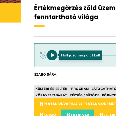
Értékmegőrzés zöld üzem
fenntartható világa
0:00
SZABÓ SÁRA
KÜLTÉRI ÉS BELTÉRI
PROGRAM
LÁTOGATHAT
KÖRNYEZETBARÁT
PÉKSÉG / SÜTÖDE
KÖRNYE
PLATÁN UDVARHÁZ ÉS PLATÁN GOURMET
KORZÓ
TATAI VÁR
ESTER