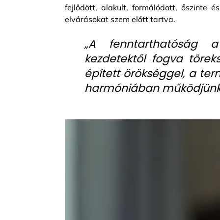
fejlődött, alakult, formálódott, őszinte
elvárásokat szem előtt tartva.
„A fenntarthatóság a
kezdetektől fogva törek
épített örökséggel, a ter
harmóniában működjünk