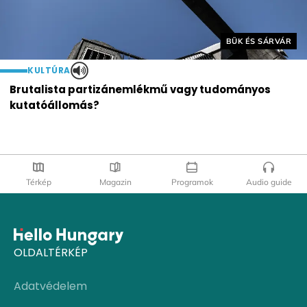
Helyszín címkék:
BÜK ÉS SÁRVÁR
KULTÚRA
Brutalista partizánemlékmű vagy tudományos
kutatóállomás?
Térkép
Magazin
Programok
Audio guide
OLDALTÉRKÉP
Adatvédelem