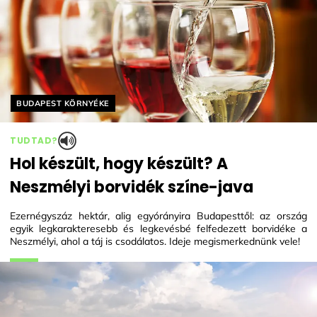
Helyszín címkék:
BUDAPEST KÖRNYÉKE
TUDTAD?
Hol készült, hogy készült? A
Neszmélyi borvidék színe-java
Ezernégyszáz hektár, alig egyórányira Budapesttől: az ország
egyik legkarakteresebb és legkevésbé felfedezett borvidéke a
Neszmélyi, ahol a táj is csodálatos. Ideje megismerkednünk vele!