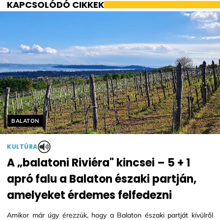
KAPCSOLÓDÓ CIKKEK
Helyszín címkék:
BALATON
KULTÚRA
A „balatoni Riviéra" kincsei – 5 + 1
apró falu a Balaton északi partján,
amelyeket érdemes felfedezni
Amikor már úgy érezzük, hogy a Balaton északi partját kívülről