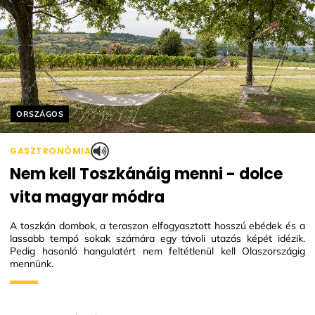
Helyszín címkék:
ORSZÁGOS
GASZTRONÓMIA
Nem kell Toszkánáig menni - dolce
vita magyar módra
A toszkán dombok, a teraszon elfogyasztott hosszú ebédek és a
lassabb tempó sokak számára egy távoli utazás képét idézik.
Pedig hasonló hangulatért nem feltétlenül kell Olaszországig
mennünk.