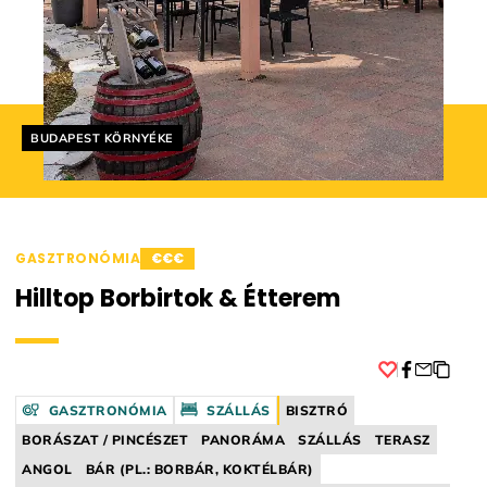
Helyszín címkék:
BUDAPEST KÖRNYÉKE
GASZTRONÓMIA
€€€
Hilltop Borbirtok & Étterem
Facebook
GASZTRONÓMIA
SZÁLLÁS
BISZTRÓ
BORÁSZAT / PINCÉSZET
PANORÁMA
SZÁLLÁS
TERASZ
ANGOL
BÁR (PL.: BORBÁR, KOKTÉLBÁR)