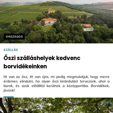
Helyszín címkék:
ORSZÁGOS
SZÁLLÁS
Őszi szálláshelyek kedvenc
borvidékeinken
Itt van az ősz, itt van újra, mi pedig megmutatjuk, hogy merre
érdemes elindulni, ha olyan őszi kirándulást tervezünk, ahol a
borok, és azok előállítói kerülnek a középpontba. Borvidékek,
jövünk!