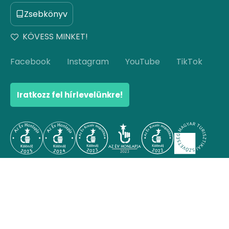
Zsebkönyv
KÖVESS MINKET!
Facebook
Instagram
YouTube
TikTok
Iratkozz fel hírlevelünkre!
© Copyright 2026 Hello Hungary. Minden jog
fenntartva.
Ugrás az oldal tetejére