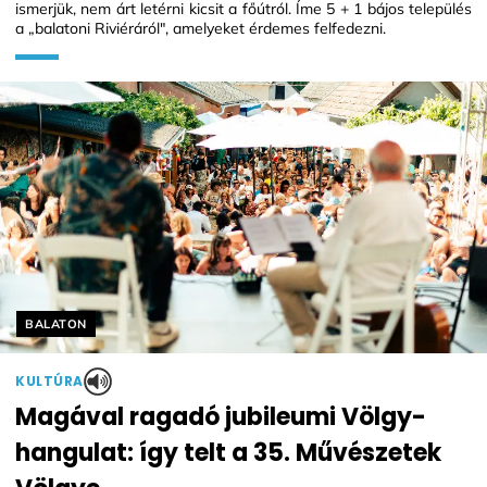
ismerjük, nem árt letérni kicsit a főútról. Íme 5 + 1 bájos település
a „balatoni Riviéráról", amelyeket érdemes felfedezni.
Helyszín címkék:
BALATON
KULTÚRA
Magával ragadó jubileumi Völgy-
hangulat: így telt a 35. Művészetek