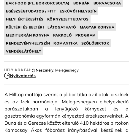
BAR FOOD (PL. BORKORCSOLYA)
BORBÁR
BORVACSORA
EGÉSZSÉGTUDATOS / FITT
ESKÜVŐI HELYSZÍN
HELYI ÉRTÉKESÍTÉS
KÖRNYEZETTUDATOS
KÜLTÉRI ÉS BELTÉRI
LÁTOGATHATÓ
MAGYAR KONYHA
MEDITERRÁN KONYHA
PARKOLÓ
PROGRAM
RENDEZVÉNYHELYSZÍN
ROMANTIKA
SZŐLŐBIRTOK
VENDÉGLÁTÓHELY
HELY ADATAI:
@Neszmély
, Melegeshegy
Nyitvatartás
A Hilltop mottója szerint a jó bor titka az illatok, a színek
és az ízek harmóniája. Melegeshegyen elhelyezkedő
borászatukban a lenyűgöző környezet és a
gasztronómia egyformán kényezteti érzékszerveinket. A
Duna és a Gerecse között elterülő 410 hektáros birtokon
Kamocsay Ákos főborász irányításával készülnek a