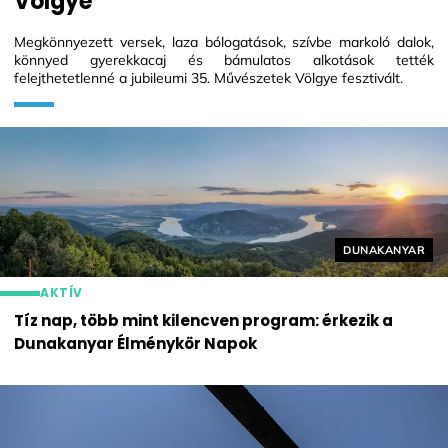
Völgye
Megkönnyezett versek, laza bólogatások, szívbe markoló dalok,
könnyed gyerekkacaj és bámulatos alkotások tették
felejthetetlenné a jubileumi 35. Művészetek Völgye fesztivált.
Helyszín címké
DUNAKANYAR
AKTÍV
Tíz nap, több mint kilencven program: érkezik a
Dunakanyar Élménykör Napok