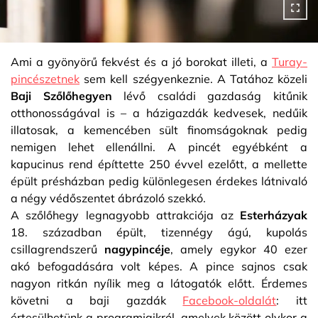
Ami a gyönyörű fekvést és a jó borokat illeti, a
Turay-
pincészetnek
sem kell szégyenkeznie. A Tatához közeli
Baji Szőlőhegyen
lévő családi gazdaság kitűnik
otthonosságával is – a házigazdák kedvesek, nedűik
illatosak, a kemencében sült finomságoknak pedig
nemigen lehet ellenállni. A pincét egyébként a
kapucinus rend építtette 250 évvel ezelőtt, a mellette
épült présházban pedig különlegesen érdekes látnivaló
a négy védőszentet ábrázoló szekkó.
A szőlőhegy legnagyobb attrakciója az
Esterházyak
18. században épült, tizennégy ágú, kupolás
csillagrendszerű
nagypincéje
, amely egykor 40 ezer
akó befogadására volt képes. A pince sajnos csak
nagyon ritkán nyílik meg a látogatók előtt. Érdemes
követni a baji gazdák
Facebook-oldalát
: itt
értesülhetünk a programjaikról, amelyek között olykor a