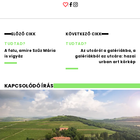
Facebook
Instagram
ELŐZŐ CIKK
KÖVETKEZŐ CIKK
TUDTAD?
TUDTAD?
A falu, amire Szűz Mária
Az utcáról a galériákba, a
is vigyáz
galériákból az utcára: hazai
urban art körkép
KAPCSOLÓDÓ ÍRÁS