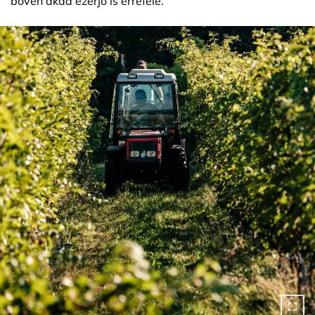
bőven akad ezerjó is errefelé.