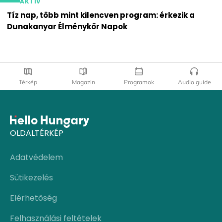
AKTÍV
Tíz nap, több mint kilencven program: érkezik a
Dunakanyar Élménykör Napok
Térkép
Magazin
Programok
Audio guide
OLDALTÉRKÉP
Adatvédelem
Sütikezelés
Elérhetőség
Felhasználási feltételek