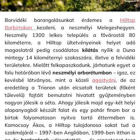
Borvidéki barangolásunkat érdemes a
Hilltop
Borbirtokon
kezdeni, a neszmélyi Melegeshegyen.
Neszmély 1300 lelkes település a fővárostól 80
kilométerre, a Hilltop ültetvényeinek helyet adó
magaslatról pedig csodálatos
kilátás
nyílik a Duna
mintegy 14 kilométernyi szakaszára, illetve a felvidéki
területekre. Mielőtt felkapaszkodunk, járhatunk egyet a
falu határában lévő
neszmélyi arborétumban
– igaz, ez
kevésbé látványos, mint a közeli
agostyáni
, de az
eredetileg a Trianon után elcsatolt területek (főként
tűlevelű) fajtáit bemutatni hivatott gyűjteményben
nagyon jólesik a séta. Ahogy jólesik majd egy-két helyi
alapanyagból készült falat és egy pohár finom bor a
birtok folyamatosan nyitva tartó éttermében is.
Kamocsay Ákos, a Hilltop tulajdonosa sokat tud a
szakmájáról – 1997-ben Angliában, 1999-ben itthon is
az
év borászának
választották –, és rengeteget tesz