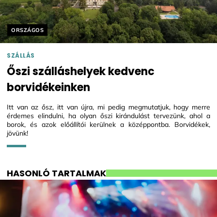
Helyszín címkék:
ORSZÁGOS
SZÁLLÁS
Őszi szálláshelyek kedvenc
borvidékeinken
Itt van az ősz, itt van újra, mi pedig megmutatjuk, hogy merre
érdemes elindulni, ha olyan őszi kirándulást tervezünk, ahol a
borok, és azok előállítói kerülnek a középpontba. Borvidékek,
jövünk!
HASONLÓ TARTALMAK