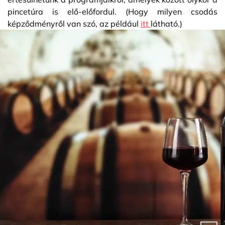
pincetúra is elő-előfordul. (Hogy milyen csodás
képződményről van szó, az például
itt
látható.)