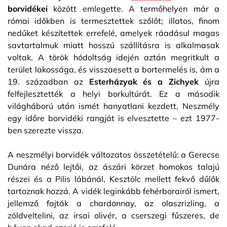
borvidékei
között emlegette. A termőhelyen már a
római időkben is termesztettek szőlőt; illatos, finom
nedűket készítettek errefelé, amelyek ráadásul magas
savtartalmuk miatt hosszú szállításra is alkalmasak
voltak. A török hódoltság idején aztán megritkult a
terület lakossága, és visszaesett a bortermelés is, ám a
19. században az
Esterházyak és a Zichyek
újra
felfejlesztették a helyi borkultúrát. Ez a második
világháború után ismét hanyatlani kezdett, Neszmély
egy időre borvidéki rangját is elvesztette – ezt 1977-
ben szerezte vissza.
A neszmélyi borvidék változatos összetételű: a Gerecse
Dunára néző lejtői, az ászári körzet homokos talajú
részei és a Pilis lábánál, Kesztölc mellett fekvő dűlők
tartoznak hozzá. A vidék leginkább fehérborairól ismert,
jellemző fajták a chardonnay, az olaszrizling, a
zöldveltelini, az irsai olivér, a cserszegi fűszeres, de