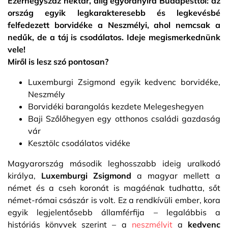
Ezernégyszáz hektár, alig egyórányira Budapesttől: az
ország egyik legkarakteresebb és legkevésbé
felfedezett borvidéke a Neszmélyi, ahol nemcsak a
nedűk, de a táj is csodálatos. Ideje megismerkednünk
vele!
Miről is lesz szó pontosan?
Luxemburgi Zsigmond egyik kedvenc borvidéke,
Neszmély
Borvidéki barangolás kezdete Melegeshegyen
Baji Szőlőhegyen egy otthonos családi gazdaság
vár
Kesztölc csodálatos vidéke
Magyarország második leghosszabb ideig uralkodó
királya,
Luxemburgi Zsigmond
a magyar mellett a
német és a cseh koronát is magáénak tudhatta, sőt
német-római császár is volt. Ez a rendkívüli ember, kora
egyik legjelentősebb államférfija – legalábbis a
históriás könyvek szerint – a
neszmélyit
a
kedvenc