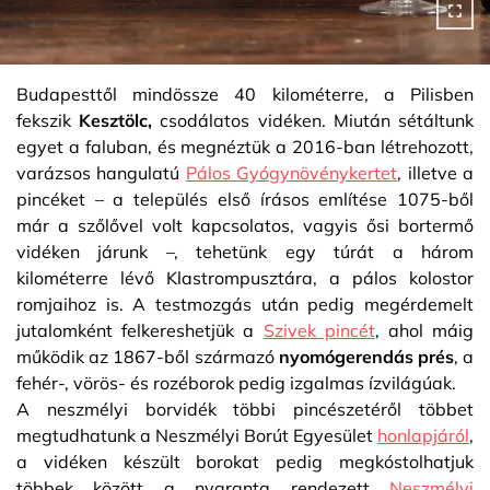
Budapesttől mindössze 40 kilométerre, a Pilisben
fekszik
Kesztölc,
csodálatos vidéken. Miután sétáltunk
egyet a faluban, és megnéztük a 2016-ban létrehozott,
varázsos hangulatú
Pálos Gyógynövénykertet
, illetve a
pincéket – a település első írásos említése 1075-ből
már a szőlővel volt kapcsolatos, vagyis ősi bortermő
vidéken járunk –, tehetünk egy túrát a három
kilométerre lévő Klastrompusztára, a pálos kolostor
romjaihoz is. A testmozgás után pedig megérdemelt
jutalomként felkereshetjük a
Szivek pincét
, ahol máig
működik az 1867-ből származó
nyomógerendás prés
, a
fehér-, vörös- és rozéborok pedig izgalmas ízvilágúak.
A neszmélyi borvidék többi pincészetéről többet
megtudhatunk a Neszmélyi Borút Egyesület
honlapjáról
,
a vidéken készült borokat pedig megkóstolhatjuk
többek között a nyaranta rendezett
Neszmélyi