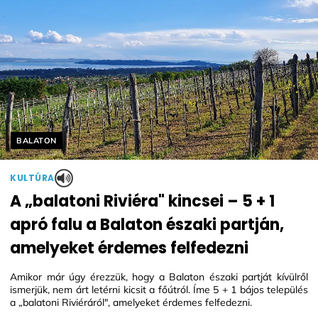
Helyszín címkék:
BALATON
KULTÚRA
A „balatoni Riviéra" kincsei – 5 + 1
apró falu a Balaton északi partján,
amelyeket érdemes felfedezni
Amikor már úgy érezzük, hogy a Balaton északi partját kívülről
ismerjük, nem árt letérni kicsit a főútról. Íme 5 + 1 bájos település
a „balatoni Riviéráról", amelyeket érdemes felfedezni.