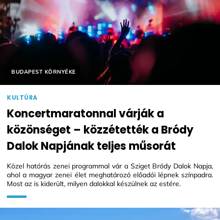
Helyszín címkék:
BUDAPEST KÖRNYÉKE
KULTÚRA
Koncertmaratonnal várják a
közönséget – közzétették a Bródy
Dalok Napjának teljes műsorát
Közel hatórás zenei programmal vár a Sziget Bródy Dalok Napja,
ahol a magyar zenei élet meghatározó előadói lépnek színpadra.
Most az is kiderült, milyen dalokkal készülnek az estére.