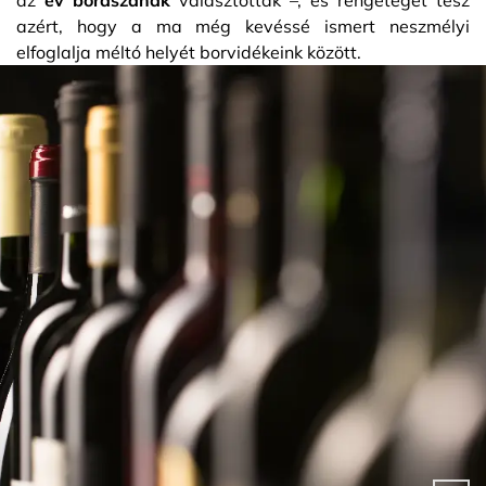
azért, hogy a ma még kevéssé ismert neszmélyi
elfoglalja méltó helyét borvidékeink között.