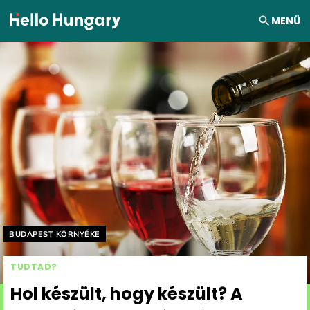
Ugrás a tartalomhoz
MENÜ
Helyszín címkék:
BUDAPEST KÖRNYÉKE
TUDTAD?
Hol készült, hogy készült? A