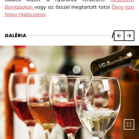
Bornapokon
vagy az ősszel megtartott tatai
Öreg-tavi
Nagy Halászaton
.
GALÉRIA
/