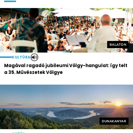
Helyszín cí
BALATON
KULTÚRA
Magával ragadó jubileumi Völgy-hangulat: így telt
a 35. Művészetek Völgye
Helyszín címké
DUNAKANYAR