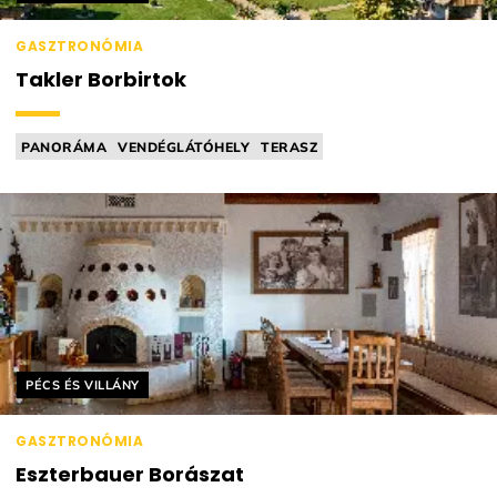
GASZTRONÓMIA
Takler Borbirtok
PANORÁMA
VENDÉGLÁTÓHELY
TERASZ
BORÁSZAT / PINCÉSZET
SZÁLLÁS
Helyszín címkék:
PÉCS ÉS VILLÁNY
GASZTRONÓMIA
Eszterbauer Borászat