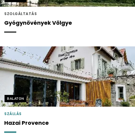
SZOLGÁLTATÁS
Gyógynövények Völgye
Helyszín címkék:
BALATON
SZÁLLÁS
Hazai Provence