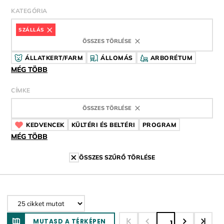
KATEGÓRIA
SZÁLLÁS
ÖSSZES TÖRLÉSE
ÁLLATKERT/FARM
ÁLLOMÁS
ARBORÉTUM
MÉG TÖBB
CÍMKE
ÖSSZES TÖRLÉSE
KEDVENCEK
CÍMKE
KÜLTÉRI ÉS BELTÉRI
CÍMKE
PROGRAM
CÍMKE
MÉG TÖBB
ÖSSZES SZŰRŐ TÖRLÉSE
MUTASD A TÉRKÉPEN
1