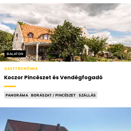
Helyszín címkék:
BALATON
GASZTRONÓMIA
Koczor Pincészet és Vendégfogadó
PANORÁMA
BORÁSZAT / PINCÉSZET
SZÁLLÁS
VEZETETT KÓSTOLÁS
KUTYABARÁT