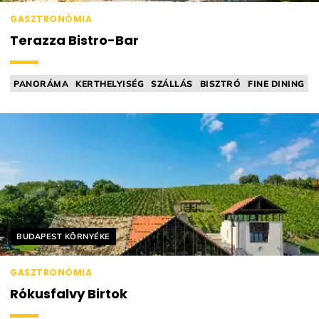
GASZTRONÓMIA
Terazza Bistro-Bar
PANORÁMA
KERTHELYISÉG
SZÁLLÁS
BISZTRÓ
FINE DINING
Helyszín címkék:
BUDAPEST KÖRNYÉKE
GASZTRONÓMIA
Rókusfalvy Birtok