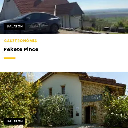
Helyszín címkék:
BALATON
GASZTRONÓMIA
Fekete Pince
Helyszín címkék:
BALATON