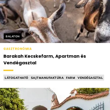
Helyszín címkék:
BALATON
GASZTRONÓMIA
Barakah Kecskefarm, Apartman és
Vendégasztal
LÁTOGATHATÓ
SAJTMANUFAKTÚRA
FARM
VENDÉGASZTAL
INDIAI KONYHA