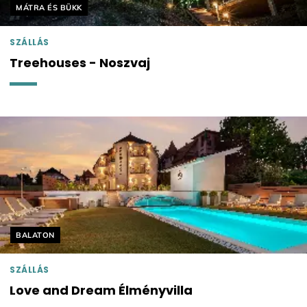
Helyszín címkék:
MÁTRA ÉS BÜKK
SZÁLLÁS
Treehouses - Noszvaj
Helyszín címkék:
BALATON
SZÁLLÁS
Love and Dream Élményvilla