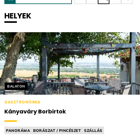
HELYEK
Helyszín címkék:
BALATON
GASZTRONÓMIA
Kányaváry Borbirtok
PANORÁMA
BORÁSZAT / PINCÉSZET
SZÁLLÁS
VEZETETT KÓSTOLÁS
BAR FOOD (PL. BORKORCSOLYA)