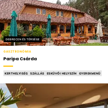
Helyszín címkék:
DEBRECEN ÉS TÉRSÉGE
GASZTRONÓMIA
Paripa Csárda
KERTHELYISÉG
SZÁLLÁS
ESKÜVŐI HELYSZÍN
GYEREKMENÜ
CSÁRDA