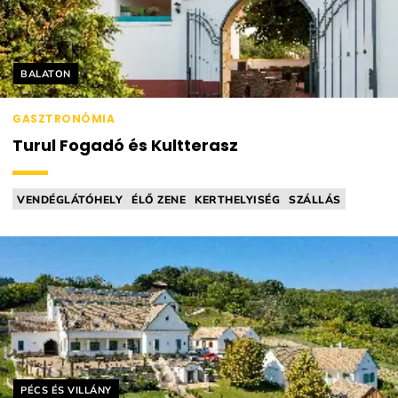
Helyszín címkék:
BALATON
GASZTRONÓMIA
Turul Fogadó és Kultterasz
VENDÉGLÁTÓHELY
ÉLŐ ZENE
KERTHELYISÉG
SZÁLLÁS
NEMZETKÖZI KONYHA
Helyszín címkék:
PÉCS ÉS VILLÁNY