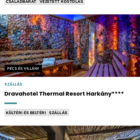
CSALÁDBARÁT
VEZETETT KÓSTOLÁS
GAZDASÁG / FARM / KERT
FENNTARTHATÓ
SZEDD MAGAD
Helyszín címkék:
PÉCS ÉS VILLÁNY
SZÁLLÁS
Dravahotel Thermal Resort Harkány****
KÜLTÉRI ÉS BELTÉRI
SZÁLLÁS