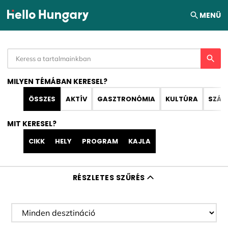
Ugrás a tartalomhoz
MENÜ
MILYEN TÉMÁBAN KERESEL?
ÖSSZES
AKTÍV
GASZTRONÓMIA
KULTÚRA
SZÁL
MIT KERESEL?
CIKK
HELY
PROGRAM
KAJLA
RÉSZLETES SZŰRÉS
Desztináció szűrése