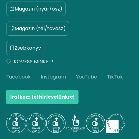
Magazin (nyár/ősz)
Magazin (tél/tavasz)
Zsebkönyv
KÖVESS MINKET!
Facebook
Instagram
YouTube
TikTok
Iratkozz fel hírlevelünkre!