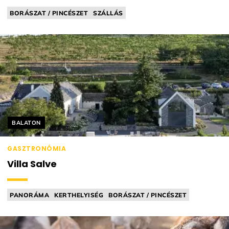
BORÁSZAT / PINCÉSZET
SZÁLLÁS
BAR FOOD (PL. BORKORCSOLYA)
Helyszín címkék:
BALATON
GASZTRONÓMIA
Villa Salve
PANORÁMA
KERTHELYISÉG
BORÁSZAT / PINCÉSZET
SZÁLLÁS
VEZETETT KÓSTOLÁS