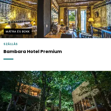
Helyszín címkék:
MÁTRA ÉS BÜKK
SZÁLLÁS
Bambara Hotel Premium