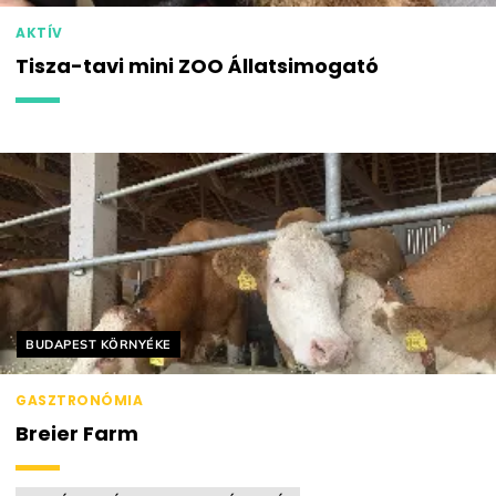
AKTÍV
Tisza-tavi mini ZOO Állatsimogató
Helyszín címkék:
BUDAPEST KÖRNYÉKE
GASZTRONÓMIA
Breier Farm