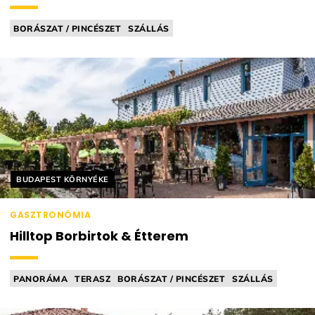
BORÁSZAT / PINCÉSZET
SZÁLLÁS
BAR FOOD (PL. BORKORCSOLYA)
BORVACSORA
SZŐLŐBIRTOK
Helyszín címkék:
BUDAPEST KÖRNYÉKE
GASZTRONÓMIA
Hilltop Borbirtok & Étterem
PANORÁMA
TERASZ
BORÁSZAT / PINCÉSZET
SZÁLLÁS
BISZTRÓ