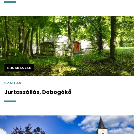
Helyszín címkék:
DUNAKANYAR
SZÁLLÁS
Jurtaszállás, Dobogókő