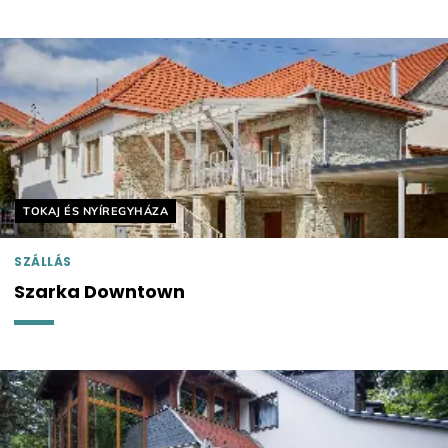
Helyszín címkék:
TOKAJ ÉS NYÍREGYHÁZA
SZÁLLÁS
Szarka Downtown