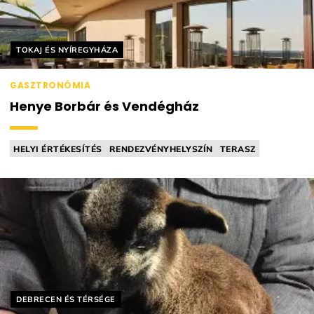
Helyszín címkék:
TOKAJ ÉS NYÍREGYHÁZA
GASZTRONÓMIA
Henye Borbár és Vendégház
HELYI ÉRTÉKESÍTÉS
RENDEZVÉNYHELYSZÍN
TERASZ
BORÁSZAT / PINCÉSZET
KÓSTOLÓMENÜ
Helyszín címkék:
DEBRECEN ÉS TÉRSÉGE