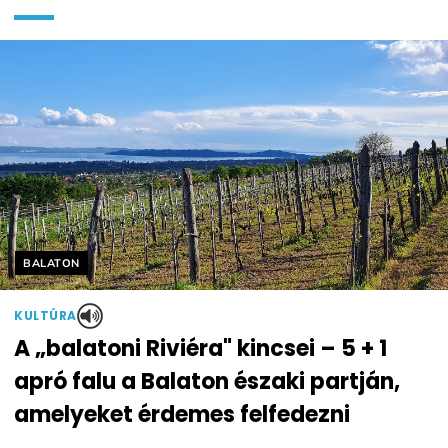
Helyszín címkék:
BALATON
KULTÚRA
A „balatoni Riviéra" kincsei – 5 + 1
apró falu a Balaton északi partján,
amelyeket érdemes felfedezni