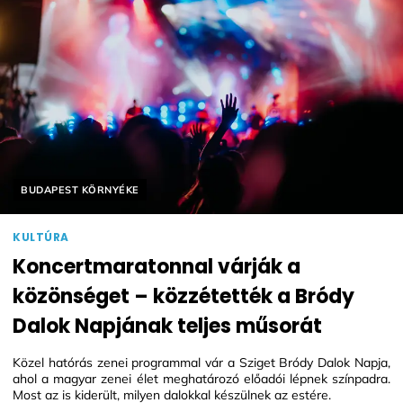
Helyszín címkék:
BUDAPEST KÖRNYÉKE
KULTÚRA
Koncertmaratonnal várják a
közönséget – közzétették a Bródy
Dalok Napjának teljes műsorát
Közel hatórás zenei programmal vár a Sziget Bródy Dalok Napja,
ahol a magyar zenei élet meghatározó előadói lépnek színpadra.
Most az is kiderült, milyen dalokkal készülnek az estére.