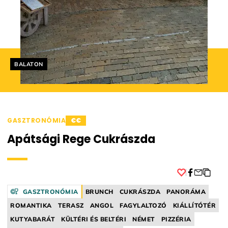
Helyszín címkék:
BALATON
GASZTRONÓMIA
€€
Apátsági Rege Cukrászda
Facebook
GASZTRONÓMIA
BRUNCH
CUKRÁSZDA
PANORÁMA
ROMANTIKA
TERASZ
ANGOL
FAGYLALTOZÓ
KIÁLLÍTÓTÉR
KUTYABARÁT
KÜLTÉRI ÉS BELTÉRI
NÉMET
PIZZÉRIA