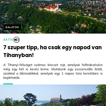
Helyszín címkék:
BALATON
AKTÍV
7 szuper tipp, ha csak egy napod van
Tihanyban!
A Tihanyi-félsziget számos kincset rejt, amelyek felfedezésére
még egy hét is kevés lenne. Mutatunk egy esszenciális listát,
azokkal a látnivalókkal, amelyek egy 1 napos túra keretében is
bejárhatók.