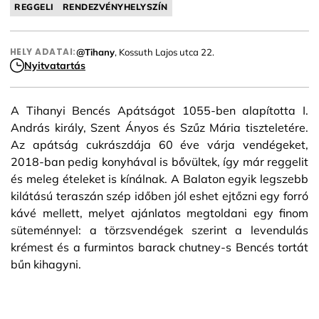
REGGELI
RENDEZVÉNYHELYSZÍN
HELY ADATAI:
@Tihany
, Kossuth Lajos utca 22.
Nyitvatartás
A Tihanyi Bencés Apátságot 1055-ben alapította I.
András király, Szent Ányos és Szűz Mária tiszteletére.
Az apátság cukrászdája 60 éve várja vendégeket,
2018-ban pedig konyhával is bővültek, így már reggelit
és meleg ételeket is kínálnak. A Balaton egyik legszebb
kilátású teraszán szép időben jól eshet ejtőzni egy forró
kávé mellett, melyet ajánlatos megtoldani egy finom
süteménnyel: a törzsvendégek szerint a levendulás
krémest és a furmintos barack chutney-s Bencés tortát
bűn kihagyni.