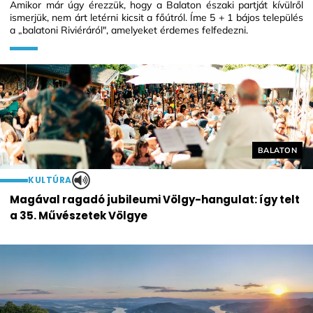
Amikor már úgy érezzük, hogy a Balaton északi partját kívülről
ismerjük, nem árt letérni kicsit a főútról. Íme 5 + 1 bájos település
a „balatoni Riviéráról", amelyeket érdemes felfedezni.
Helyszín cí
BALATON
KULTÚRA
Magával ragadó jubileumi Völgy-hangulat: így telt
a 35. Művészetek Völgye