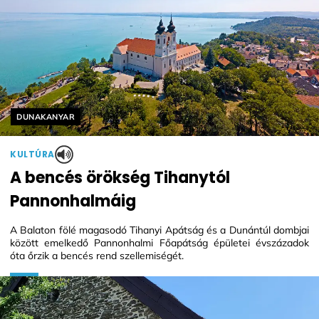
Helyszín címkék:
DUNAKANYAR
KULTÚRA
A bencés örökség Tihanytól
Pannonhalmáig
A Balaton fölé magasodó Tihanyi Apátság és a Dunántúl dombjai
között emelkedő Pannonhalmi Főapátság épületei évszázadok
óta őrzik a bencés rend szellemiségét.