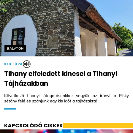
Helyszín címkék:
BALATON
KULTÚRA
Tihany elfeledett kincsei a Tihanyi
Tájházakban
Következő tihanyi látogatásunkkor vegyük az irányt a Pisky
sétány felé és szánjunk egy kis időt a tájházakra!
KAPCSOLÓDÓ CIKKEK