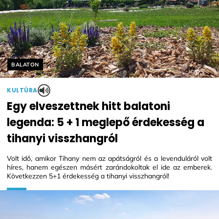
Helyszín címkék:
BALATON
KULTÚRA
Egy elveszettnek hitt balatoni
legenda: 5 + 1 meglepő érdekesség a
tihanyi visszhangról
Volt idő, amikor Tihany nem az apátságról és a levenduláról volt
híres, hanem egészen másért zarándokoltak el ide az emberek.
Következzen 5+1 érdekesség a tihanyi visszhangról!