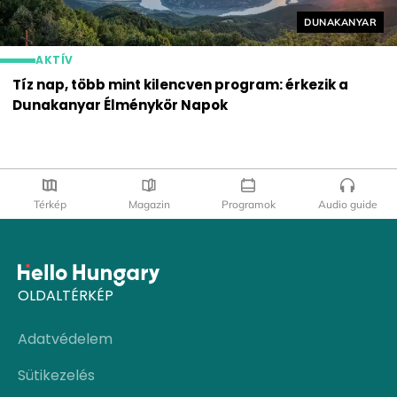
Helyszín címké
DUNAKANYAR
AKTÍV
Tíz nap, több mint kilencven program: érkezik a
Dunakanyar Élménykör Napok
Térkép
Magazin
Programok
Audio guide
OLDALTÉRKÉP
Adatvédelem
Sütikezelés