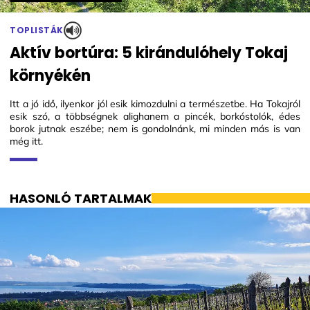
TOPLISTÁK
Aktív bortúra: 5 kirándulóhely Tokaj
környékén
Itt a jó idő, ilyenkor jól esik kimozdulni a természetbe. Ha Tokajról
esik szó, a többségnek alighanem a pincék, borkóstolók, édes
borok jutnak eszébe; nem is gondolnánk, mi minden más is van
még itt.
HASONLÓ TARTALMAK