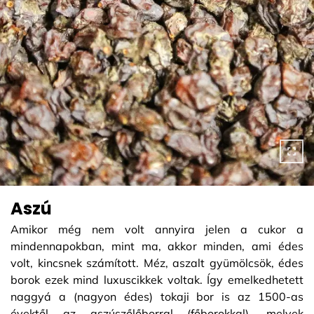
Aszú
Amikor még nem volt annyira jelen a cukor a
mindennapokban, mint ma, akkor minden, ami édes
volt, kincsnek számított. Méz, aszalt gyümölcsök, édes
borok ezek mind luxuscikkek voltak. Így emelkedhetett
naggyá a (nagyon édes) tokaji bor is az 1500-as
évektől az aszúszőlőborral (főborokkal), melyek