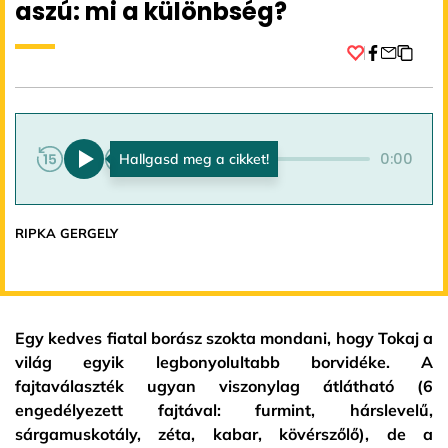
aszú: mi a különbség?
Facebook
0:00
0:00
RIPKA GERGELY
Egy kedves fiatal borász szokta mondani, hogy Tokaj a
világ egyik legbonyolultabb borvidéke. A
fajtaválaszték ugyan viszonylag átlátható (6
engedélyezett fajtával: furmint, hárslevelű,
sárgamuskotály, zéta, kabar, kövérszőlő), de a