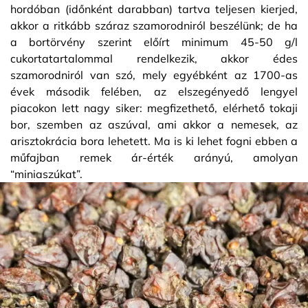
hordóban (időnként darabban) tartva teljesen kierjed,
akkor a ritkább száraz szamorodniról beszélünk; de ha
a bortörvény szerint előírt minimum 45-50 g/l
cukortatartalommal rendelkezik, akkor édes
szamorodniról van szó, mely egyébként az 1700-as
évek második felében, az elszegényedő lengyel
piacokon lett nagy siker: megfizethető, elérhető tokaji
bor, szemben az aszúval, ami akkor a nemesek, az
arisztokrácia bora lehetett. Ma is ki lehet fogni ebben a
műfajban remek ár-érték arányú, amolyan
“miniaszúkat”.