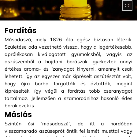
Fordítás
Másodaszú, mely 1826 óta egész biztosan létezik.
Születése oda vezethető vissza, hogy a legértékesebb,
aprólékosan kiválogatott gyümölcsből, vagyis az
aszúszemből a hajdani borászok igyekeztek annyi
értékes aroma- és ízanyagot kinyerni, amennyit csak
lehetett. Így az egyszer már kipréselt aszútésztát volt,
hogy újra borba forgatták és áztatták, megint
kipréselték, így végül a fordítás több cseranyagot
tartalmaz. Jellemzően a szamorodnihoz hasonló édes
borok ezek is.
Máslás
Szintén ősi “másodaszú”, de itt a hordóban
visszamaradó aszúseprőt öntik fel ismét musttal vagy