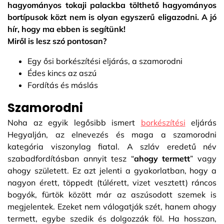
hagyományos tokaji palackba tölthető hagyományos
bortípusok közt nem is olyan egyszerű eligazodni. A jó
hír, hogy ma ebben is segítünk!
Miről is lesz szó pontosan?
Egy ősi borkészítési eljárás, a szamorodni
Édes kincs az aszú
Fordítás és máslás
Szamorodni
Noha az egyik legősibb ismert
borkészítési
eljárás
Hegyalján, az elnevezés és maga a szamorodni
kategória viszonylag fiatal. A szláv eredetű név
szabadfordításban annyit tesz “
ahogy termett
” vagy
ahogy született. Ez azt jelenti a gyakorlatban, hogy a
nagyon érett, töppedt (túlérett, vizet vesztett) ráncos
bogyók, fürtök között már az aszúsodott szemek is
megjelentek. Ezeket nem válogatják szét, hanem ahogy
termett, egybe szedik és dolgozzák föl. Ha hosszan,