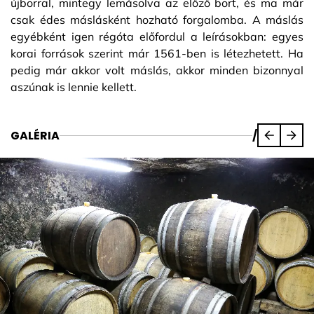
újborral, mintegy lemásolva az előző bort, és ma már
csak édes máslásként hozható forgalomba. A máslás
egyébként igen régóta előfordul a leírásokban: egyes
korai források szerint már 1561-ben is létezhetett. Ha
pedig már akkor volt máslás, akkor minden bizonnyal
aszúnak is lennie kellett.
GALÉRIA
/