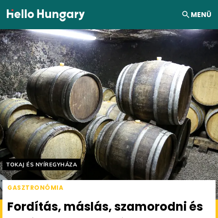
Ugrás a tartalomhoz
MENÜ
Helyszín címkék:
TOKAJ ÉS NYÍREGYHÁZA
GASZTRONÓMIA
Fordítás, máslás, szamorodni és