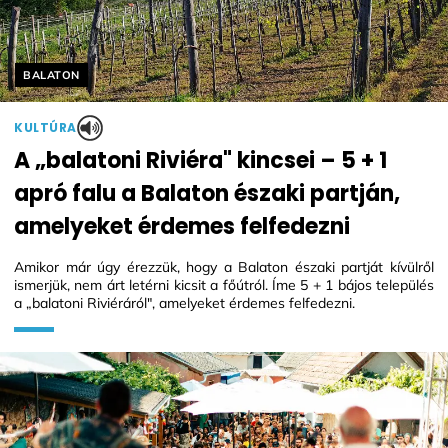
Helyszín címkék:
BALATON
KULTÚRA
A „balatoni Riviéra" kincsei – 5 + 1
apró falu a Balaton északi partján,
amelyeket érdemes felfedezni
Amikor már úgy érezzük, hogy a Balaton északi partját kívülről
ismerjük, nem árt letérni kicsit a főútról. Íme 5 + 1 bájos település
a „balatoni Riviéráról", amelyeket érdemes felfedezni.