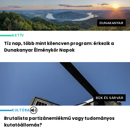
Helyszín címké
DUNAKANYAR
AKTÍV
Tíz nap, több mint kilencven program: érkezik a
Dunakanyar Élménykör Napok
Helyszín címkék:
BÜK ÉS SÁRVÁR
KULTÚRA
Brutalista partizánemlékmű vagy tudományos
kutatóállomás?