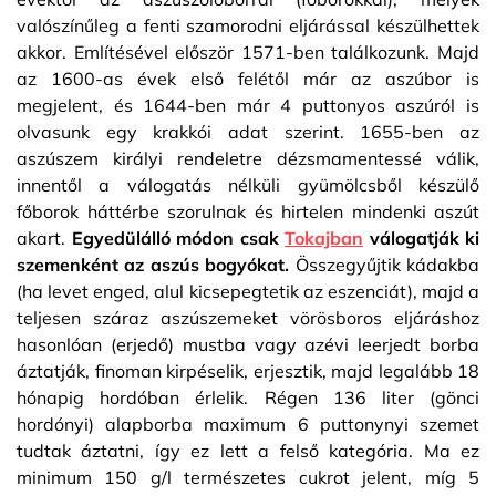
valószínűleg a fenti szamorodni eljárással készülhettek
akkor. Említésével először 1571-ben találkozunk. Majd
az 1600-as évek első felétől már az aszúbor is
megjelent, és 1644-ben már 4 puttonyos aszúról is
olvasunk egy krakkói adat szerint. 1655-ben az
aszúszem királyi rendeletre dézsmamentessé válik,
innentől a válogatás nélküli gyümölcsből készülő
főborok háttérbe szorulnak és hirtelen mindenki aszút
akart.
Egyedülálló módon csak
Tokajban
válogatják ki
szemenként az aszús bogyókat.
Összegyűjtik kádakba
(ha levet enged, alul kicsepegtetik az eszenciát), majd a
teljesen száraz aszúszemeket vörösboros eljáráshoz
hasonlóan (erjedő) mustba vagy azévi leerjedt borba
áztatják, finoman kirpéselik, erjesztik, majd legalább 18
hónapig hordóban érlelik. Régen 136 liter (gönci
hordónyi) alapborba maximum 6 puttonynyi szemet
tudtak áztatni, így ez lett a felső kategória. Ma ez
minimum 150 g/l természetes cukrot jelent, míg 5