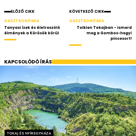
ELŐZŐ CIKK
KÖVETKEZŐ CIKK
GASZTRONÓMIA
GASZTRONÓMIA
Tanyasi ízek és életreszóló
Tolkien Tokajban - ismerd
élmények a Körösök körül
meg a Gombos-hegyi
pincesort!
KAPCSOLÓDÓ ÍRÁS
Helyszín címkék:
TOKAJ ÉS NYÍREGYHÁZA