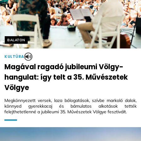
Helyszín címkék:
BALATON
KULTÚRA
Magával ragadó jubileumi Völgy-
hangulat: így telt a 35. Művészetek
Völgye
Megkönnyezett versek, laza bólogatások, szívbe markoló dalok,
könnyed gyerekkacaj és bámulatos alkotások tették
felejthetetlenné a jubileumi 35. Művészetek Völgye fesztivált.