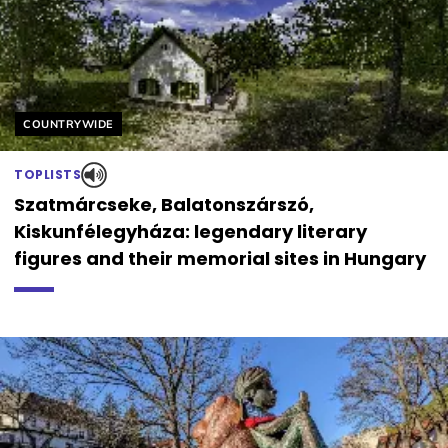
Helyszín címkék:
COUNTRYWIDE
TOPLISTS
Szatmárcseke, Balatonszárszó,
Kiskunfélegyháza: legendary literary
figures and their memorial sites in Hungary