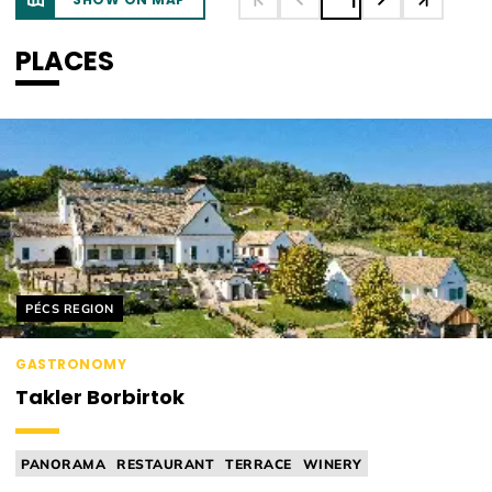
1
PLACES
Helyszín címkék:
PÉCS REGION
GASTRONOMY
Takler Borbirtok
PANORAMA
RESTAURANT
TERRACE
WINERY
ACCOMMODATION