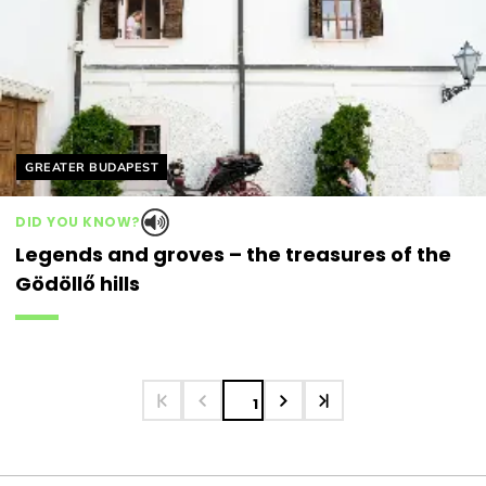
Helyszín címkék:
GREATER BUDAPEST
DID YOU KNOW?
Legends and groves – the treasures of the
Gödöllő hills
1