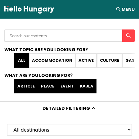
Skip to content
MENU
WHAT TOPIC ARE YOU LOOKING FOR?
ALL
ACCOMMODATION
ACTIVE
CULTURE
GAST
WHAT ARE YOU LOOKING FOR?
ARTICLE
PLACE
EVENT
KAJLA
DETAILED FILTERING
Filter destination