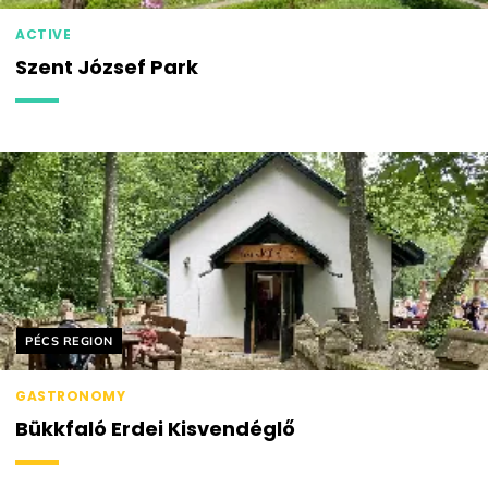
ACTIVE
Szent József Park
Helyszín címkék:
PÉCS REGION
GASTRONOMY
Bükkfaló Erdei Kisvendéglő