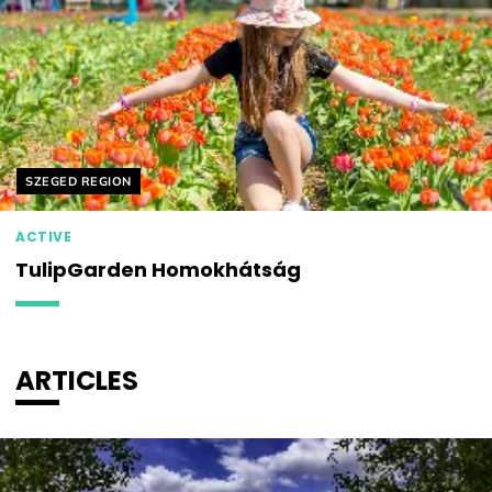
Helyszín címkék:
SZEGED REGION
ACTIVE
TulipGarden Homokhátság
ARTICLES