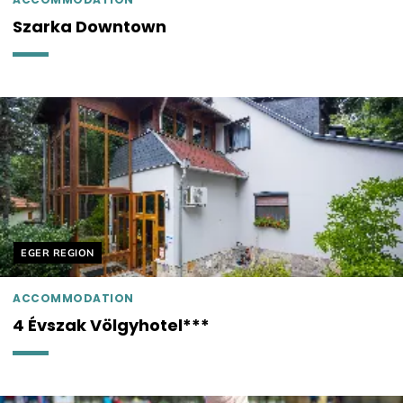
Szarka Downtown
Helyszín címkék:
EGER REGION
ACCOMMODATION
4 Évszak Völgyhotel***