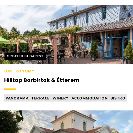
Helyszín címkék:
GREATER BUDAPEST
GASTRONOMY
Hilltop Borbirtok & Étterem
PANORAMA
TERRACE
WINERY
ACCOMMODATION
BISTRO