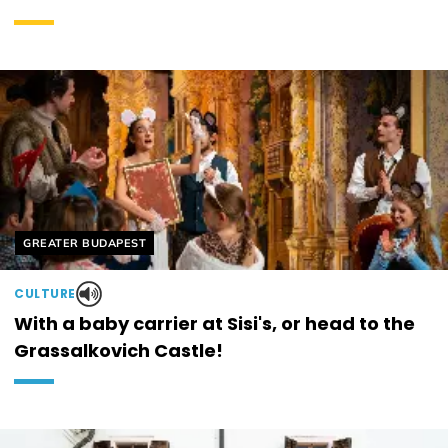
Helyszín címkék:
GREATER BUDAPEST
CULTURE
With a baby carrier at Sisi's, or head to the
Grassalkovich Castle!