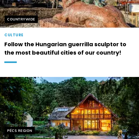
Helyszín címkék:
COUNTRYWIDE
CULTURE
Follow the Hungarian guerrilla sculptor to
the most beautiful cities of our country!
Helyszín címkék:
PÉCS REGION