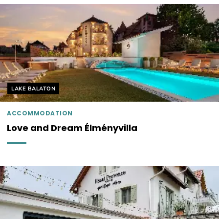
Helyszín címkék:
LAKE BALATON
ACCOMMODATION
Love and Dream Élményvilla