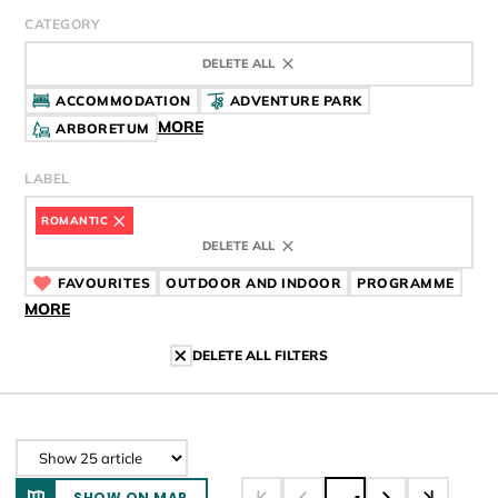
CATEGORY
DELETE ALL
ACCOMMODATION
ADVENTURE PARK
MORE
ARBORETUM
LABEL
ROMANTIC
CÍMKE
DELETE ALL
FAVOURITES
CÍMKE
OUTDOOR AND INDOOR
CÍMKE
PROGRAMME
CÍMK
MORE
DELETE ALL FILTERS
SHOW ON MAP