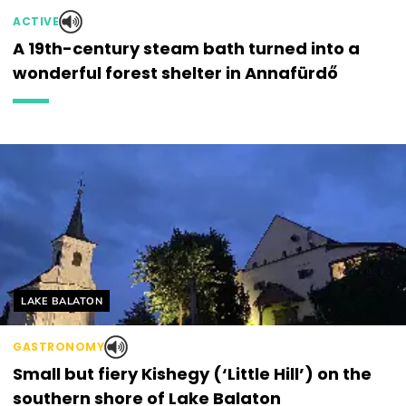
ACTIVE
A 19th-century steam bath turned into a
wonderful forest shelter in Annafürdő
Helyszín címkék:
LAKE BALATON
GASTRONOMY
Small but fiery Kishegy (‘Little Hill’) on the
southern shore of Lake Balaton