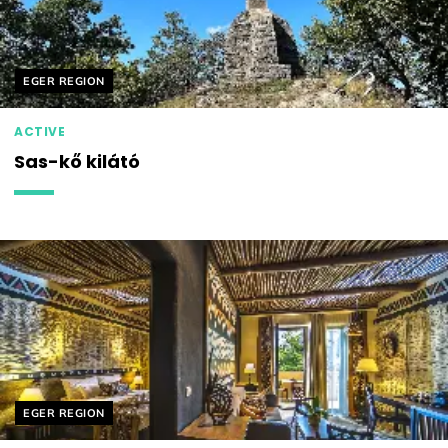
Helyszín címkék:
EGER REGION
ACTIVE
Sas-kő kilátó
Helyszín címkék:
EGER REGION