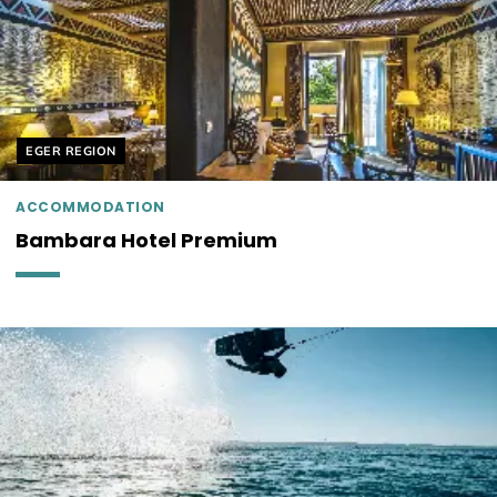
Helyszín címkék:
EGER REGION
ACCOMMODATION
Bambara Hotel Premium