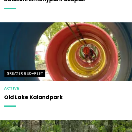
Helyszín címkék:
GREATER BUDAPEST
ACTIVE
Old Lake Kalandpark