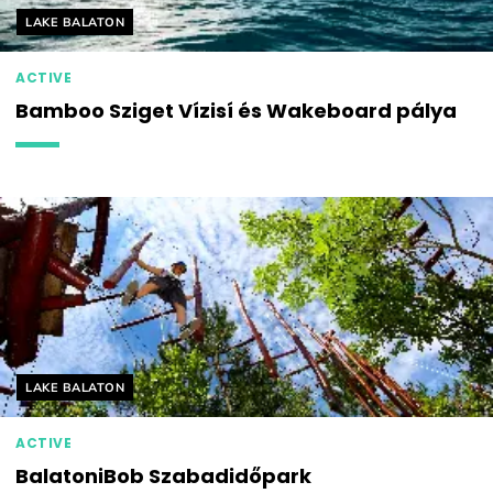
Helyszín címkék:
LAKE BALATON
ACTIVE
Bamboo Sziget Vízisí és Wakeboard pálya
Helyszín címkék:
LAKE BALATON
ACTIVE
BalatoniBob Szabadidőpark