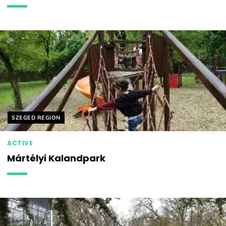
Helyszín címkék:
SZEGED REGION
ACTIVE
Mártélyi Kalandpark