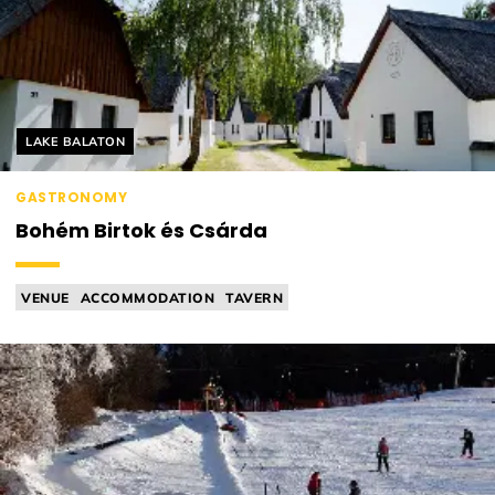
Helyszín címkék:
LAKE BALATON
GASTRONOMY
Bohém Birtok és Csárda
VENUE
ACCOMMODATION
TAVERN