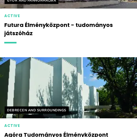
GYŐR AND PANNONHALMA
ACTIVE
Futura Élményközpont - tudományos
játszóház
Helyszín címkék:
DEBRECEN AND SURROUNDINGS
ACTIVE
Agóra Tudományos Élményközpont