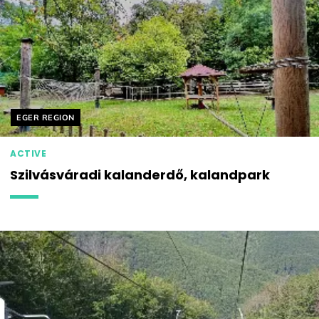
Helyszín címkék:
EGER REGION
ACTIVE
Szilvásváradi kalanderdő, kalandpark