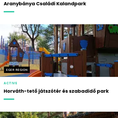
Aranybánya Családi Kalandpark
Helyszín címkék:
EGER REGION
ACTIVE
Horváth-tető játszótér és szabadidő park