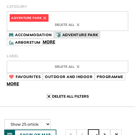
CATEGORY
ADVENTURE PARK
DELETE ALL
ACCOMMODATION
ADVENTURE PARK
MORE
ARBORETUM
LABEL
DELETE ALL
FAVOURITES
CÍMKE
OUTDOOR AND INDOOR
CÍMKE
PROGRAMME
CÍMK
MORE
DELETE ALL FILTERS
SHOW ON MAP