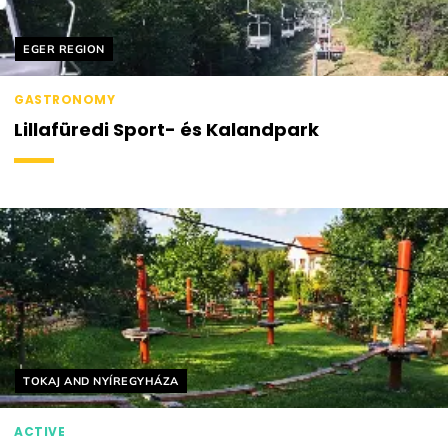
Helyszín címkék:
EGER REGION
GASTRONOMY
Lillafüredi Sport- és Kalandpark
Helyszín címkék:
TOKAJ AND NYÍREGYHÁZA
ACTIVE