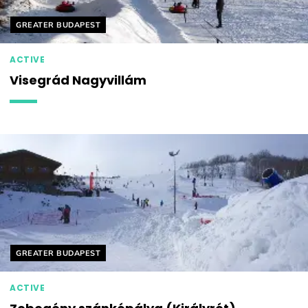
Helyszín címkék:
GREATER BUDAPEST
ACTIVE
Visegrád Nagyvillám
Helyszín címkék:
GREATER BUDAPEST
ACTIVE