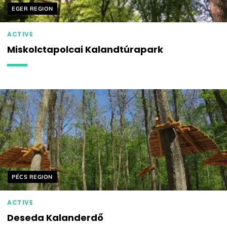
Helyszín címkék:
EGER REGION
ACTIVE
Miskolctapolcai Kalandtúrapark
Helyszín címkék:
PÉCS REGION
ACTIVE
Deseda Kalanderdő