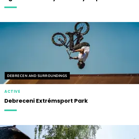
Helyszín címkék:
DEBRECEN AND SURROUNDINGS
ACTIVE
Debreceni Extrémsport Park