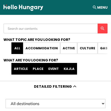
Skip to content
MENU
WHAT TOPIC ARE YOU LOOKING FOR?
ALL
ACCOMMODATION
ACTIVE
CULTURE
GAST
WHAT ARE YOU LOOKING FOR?
ARTICLE
PLACE
EVENT
KAJLA
DETAILED FILTERING
Filter destination