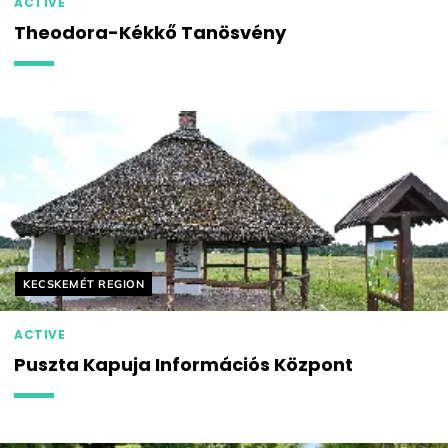
ACTIVE
Theodora-Kékkő Tanösvény
Helyszín címkék:
KECSKEMÉT REGION
ACTIVE
Puszta Kapuja Információs Központ