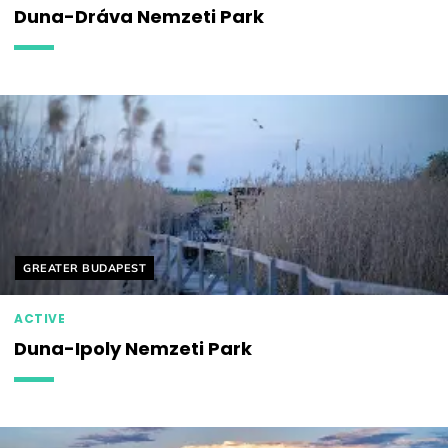
Duna-Dráva Nemzeti Park
Helyszín címkék:
GREATER BUDAPEST
ACTIVE
Duna-Ipoly Nemzeti Park