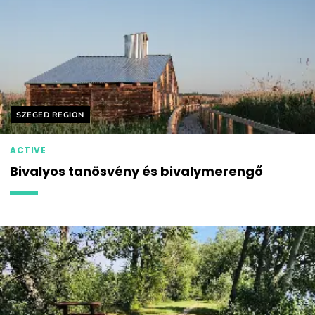
Helyszín címkék:
SZEGED REGION
ACTIVE
Bivalyos tanösvény és bivalymerengő