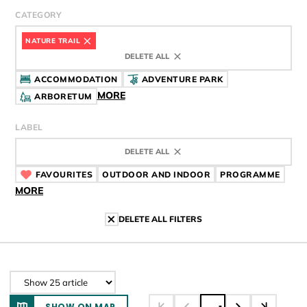
CATEGORY
NATURE TRAIL
DELETE ALL
ACCOMMODATION
ADVENTURE PARK
MORE
ARBORETUM
LABEL
DELETE ALL
FAVOURITES
CÍMKE
OUTDOOR AND INDOOR
CÍMKE
PROGRAMME
CÍMK
MORE
DELETE ALL FILTERS
SHOW ON MAP