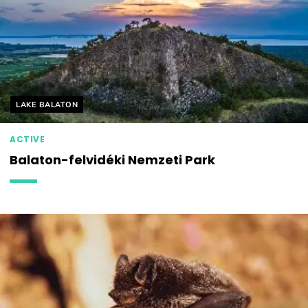
Helyszín címkék:
LAKE BALATON
ACTIVE
Balaton-felvidéki Nemzeti Park