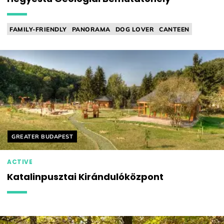
FAMILY-FRIENDLY
PANORAMA
DOG LOVER
CANTEEN
PLAYGROUND
Helyszín címkék:
GREATER BUDAPEST
ACTIVE
Katalinpusztai Kirándulóközpont