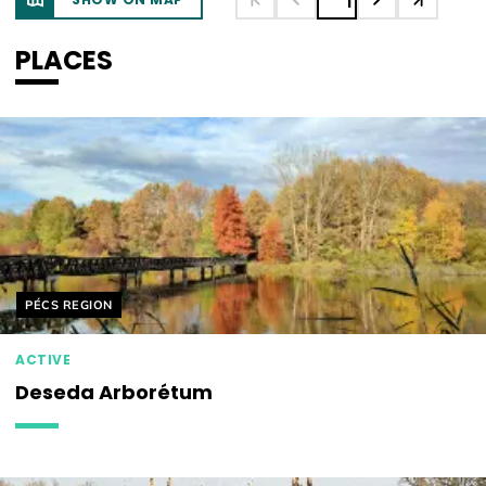
1
PLACES
Helyszín címkék:
PÉCS REGION
ACTIVE
Deseda Arborétum