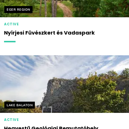
Helyszín címkék:
EGER REGION
ACTIVE
Nyírjesi Füvészkert és Vadaspark
Helyszín címkék:
LAKE BALATON
ACTIVE
Hegyestű Geológiai Bemutatóhely