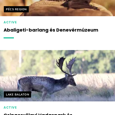
Helyszín címkék:
PÉCS REGION
ACTIVE
Abaligeti-barlang és Denevérmúzeum
Helyszín címkék:
LAKE BALATON
ACTIVE