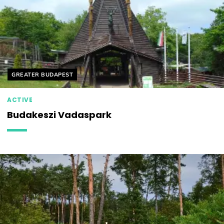
Helyszín címkék:
GREATER BUDAPEST
ACTIVE
Budakeszi Vadaspark