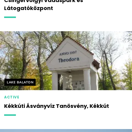
Csingervölgyi Vadaspark és
Látogatóközpont
Helyszín címkék:
LAKE BALATON
ACTIVE
Kékkúti Ásványvíz Tanösvény, Kékkút