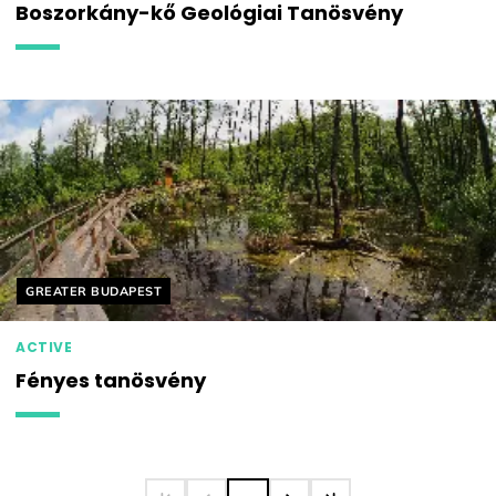
Boszorkány-kő Geológiai Tanösvény
Helyszín címkék:
GREATER BUDAPEST
ACTIVE
Fényes tanösvény