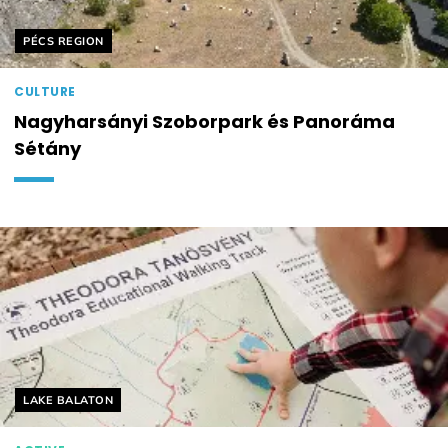
Helyszín címkék:
PÉCS REGION
CULTURE
Nagyharsányi Szoborpark és Panoráma
Sétány
Helyszín címkék:
LAKE BALATON