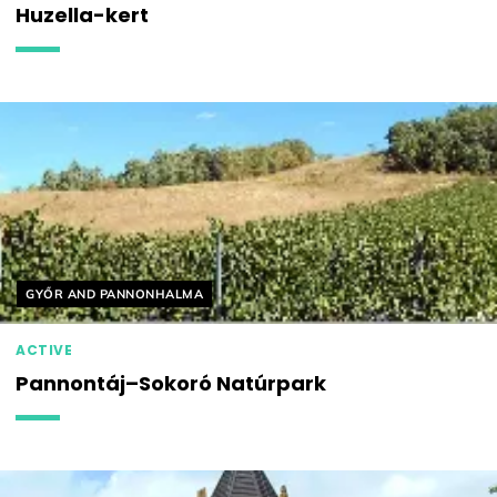
Huzella-kert
Helyszín címkék:
GYŐR AND PANNONHALMA
ACTIVE
Pannontáj–Sokoró Natúrpark