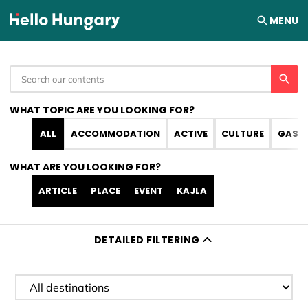
Skip to content
MENU
WHAT TOPIC ARE YOU LOOKING FOR?
ALL
ACCOMMODATION
ACTIVE
CULTURE
GAST
WHAT ARE YOU LOOKING FOR?
ARTICLE
PLACE
EVENT
KAJLA
DETAILED FILTERING
Filter destination