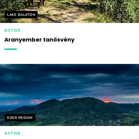
Helyszín címkék:
LAKE BALATON
ACTIVE
Aranyember tanösvény
Helyszín címkék:
EGER REGION
ACTIVE