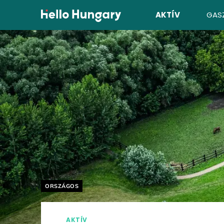
Ugrás a tartalomhoz
AKTÍV
GAS
Helyszín címkék:
ORSZÁGOS
AKTÍV