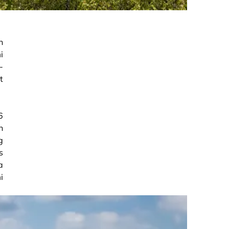
n
i
-
t
6
n
g
s
a
i