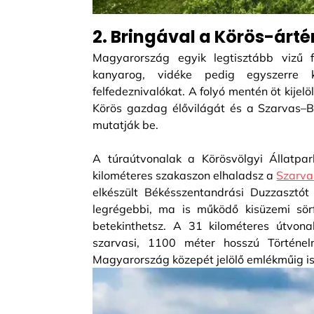
2. Bringával a Körös-árté
Magyarország egyik legtisztább vizű 
kanyarog, vidéke pedig egyszerre k
felfedeznivalókat. A folyó mentén öt kije
Körös gazdag élővilágát és a Szarvas–Bé
mutatják be.
A túraútvonalak a Körösvölgyi Állatpar
kilométeres szakaszon elhaladsz a
Szarva
elkészült Békésszentandrási Duzzasztó
legrégebbi, ma is működő kisüzemi sör
betekinthetsz. A 31 kilométeres útvona
szarvasi, 1100 méter hosszú Történel
Magyarország közepét jelölő emlékműig is