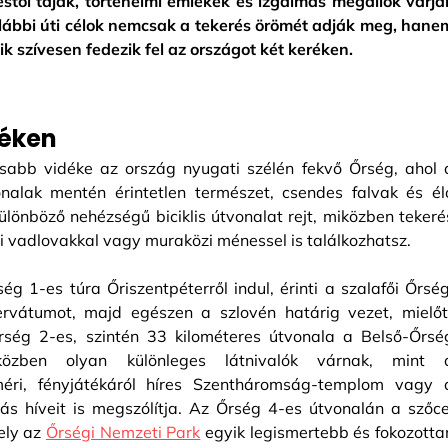
stői tájak, történelmi emlékek és izgalmas megállók várjá
alábbi úti célok nemcsak a tekerés örömét adják meg, hane
k szívesen fedezik fel az országot két keréken.
réken
sabb vidéke az ország nyugati szélén fekvő Őrség, ahol 
onalak mentén érintetlen természet, csendes falvak és él
lönböző nehézségű biciklis útvonalat rejt, miközben tekeré
i vadlovakkal vagy muraközi ménessel is találkozhatsz.
 1-es túra Őriszentpéterről indul, érinti a szalafői Őrség
rvátumot, majd egészen a szlovén határig vezet, mielőt
rség 2-es, szintén 33 kilométeres útvonala a Belső-Őrsé
közben olyan különleges látnivalók várnak, mint 
éri, fényjátékáról híres Szentháromság-templom vagy 
s híveit is megszólítja. Az Őrség 4-es útvonalán a szőce
ely az
Őrségi Nemzeti Park
egyik legismertebb és fokozotta