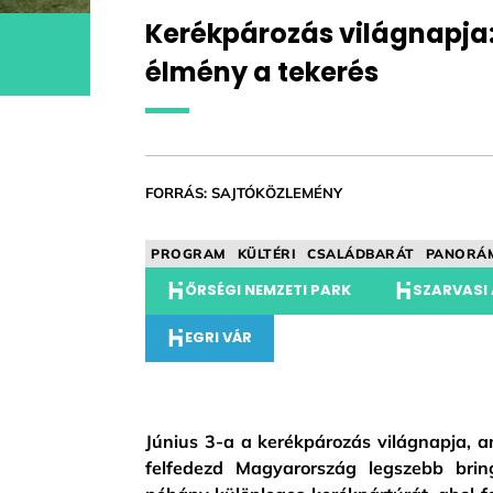
Kerékpározás világnapja: 
élmény a tekerés
FORRÁS: SAJTÓKÖZLEMÉNY
PROGRAM
KÜLTÉRI
CSALÁDBARÁT
PANORÁ
ŐRSÉGI NEMZETI PARK
SZARVASI
EGRI VÁR
Június 3-a a kerékpározás világnapja, a
felfedezd Magyarország legszebb brin