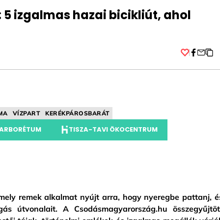
5 izgalmas hazai bicikliút, ahol
Facebo
MA
VÍZPART
KERÉKPÁROSBARÁT
 ARBORÉTUM
TISZA-TAVI ÖKOCENTRUM
mely remek alkalmat nyújt arra, hogy nyeregbe pattanj, é
gás útvonalait. A Csodásmagyarország.hu összegyűjtöt