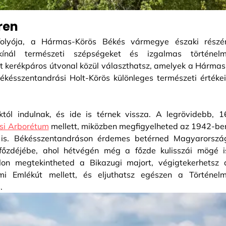
ren
folyója, a Hármas-Körös Békés vármegye északi részé
ínál természeti szépségeket és izgalmas történelm
lölt kerékpáros útvonal közül választhatsz, amelyek a Hármas
késszentandrási Holt-Körös különleges természeti értékei
któl indulnak, és ide is térnek vissza. A legrövidebb, 1
si Arborétum
mellett, miközben megfigyelheted az 1942-be
t is. Békésszentandráson érdemes betérned Magyarorszá
főzdéjébe, ahol hétvégén még a főzde kulisszái mögé i
lon megtekintheted a Bikazugi majort, végigtekerhetsz 
mi Emlékút mellett, és eljuthatsz egészen a Történelm
.