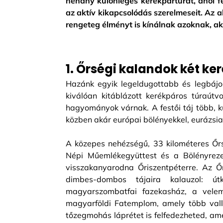
néhány különleges kerékpártúrát, ahol fe
az aktív kikapcsolódás szerelmeseit. Az 
rengeteg élményt is kínálnak azoknak, aki
1. Őrségi kalandok két ke
Hazánk egyik legeldugottabb és legbájo
kiválóan kitáblázott kerékpáros túraútv
hagyományok várnak. A festői táj több, kü
közben akár európai bölényekkel, eurázsia
A közepes nehézségű, 33 kilométeres Őrség
Népi Műemlékegyüttest és a Bölényreze
visszakanyarodna Őriszentpéterre. Az Ő
dimbes-dombos tájaira kalauzol: út
magyarszombatfai fazekasház, a velem
magyarföldi Fatemplom, amely több vallá
tőzegmohás láprétet is felfedezheted, am