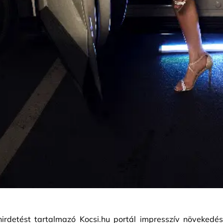
irdetést tartalmazó Kocsi.hu portál impresszív növekedés