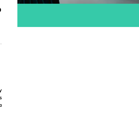
b
ok
y
s
a