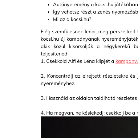
Autónyeremény a kocsi.hu játékában
Így vehetsz részt a zenés nyomozás
Mi az a kocsi.hu?
Elég szemfülesnek lenni, meg persze kell 
kocsi.hu új kampányának nyereményjátéká
akik közül kisorsolják a négykerekű 
teljesítened.
1. Csekkold Alfi és Léna klipjét a
kampany.k
2. Koncentrálj az elrejtett részletekre é
nyereményhez.
3. Használd az oldalon található részletes 
4. Ha megvan, ne késlekedj: csekkolj be a