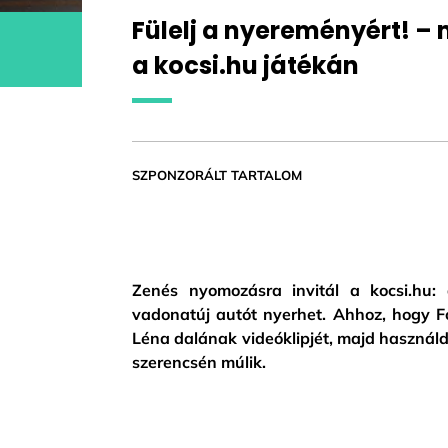
Fülelj a nyereményért! –
a kocsi.hu játékán
SZPONZORÁLT TARTALOM
Zenés nyomozásra invitál a kocsi.hu: 
vadonatúj autót nyerhet. Ahhoz, hogy F
Léna dalának videóklipjét, majd használd 
szerencsén múlik.