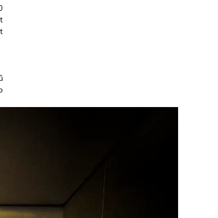
0
t
t
ű
b