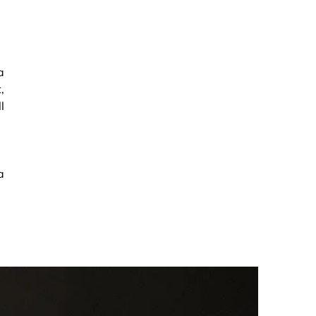
a
,
l
a