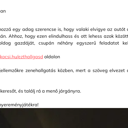
ban
hozzá egy adag szerencse is, hogy valaki elvigye az autót 
n. Ahhoz, hogy ezen elindulhass és ott lehess azok között
boldog gazdáját, csupán néhány egyszerű feladatot kel
ocsi.hu/ezthallgasd
oldalon
s jellemzőkre zenehallgatás közben, mert a szöveg elvezet 
keresőt, és találj rá a menő járgányra.
 nyereményjátékra!