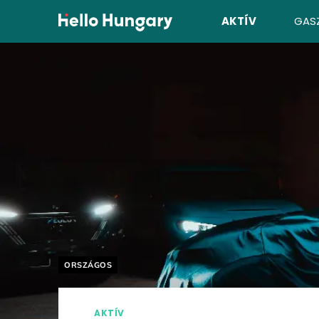
Ugrás a tartalomhoz
AKTÍV
GAS
Helyszín címkék:
ORSZÁGOS
AKTÍV