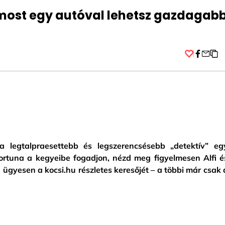
 most egy autóval lehetsz gazdagab
Facebo
a legtalpraesettebb és legszerencsésebb „detektív” eg
ortuna a kegyeibe fogadjon, nézd meg figyelmesen Alfi é
ügyesen a kocsi.hu részletes keresőjét – a többi már csak 