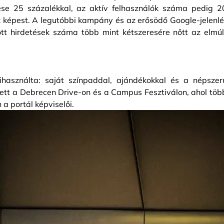
tése 25 százalékkal, az aktív felhasználók száma pedig 2
 képest. A legutóbbi kampány és az erősödő Google-jelenlé
tt hirdetések száma több mint kétszeresére nőtt az elmúl
kihasználta: saját színpaddal, ajándékokkal és a népszer
lett a Debrecen Drive-on és a Campus Fesztiválon, ahol töb
a portál képviselői.