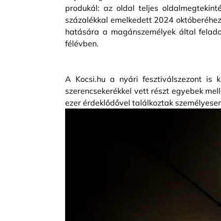
produkál: az oldal teljes oldalmegtekin
százalékkal emelkedett 2024 októberéhez
hatására a magánszemélyek által felado
félévben.
A Kocsi.hu a nyári fesztiválszezont is 
szerencsekerékkel vett részt egyebek mel
ezer érdeklődővel találkoztak személyesen 