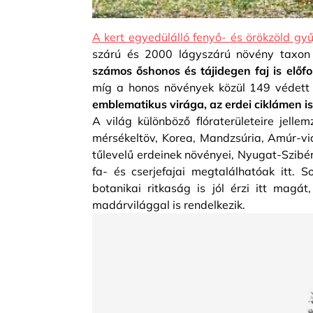
A kert egyedülálló fenyő- és örökzöld gy
szárú és 2000 lágyszárú növény taxon 
számos őshonos és tájidegen faj is előfo
míg a honos növények közül 149 védett é
emblematikus virága, az erdei ciklámen is
A világ különböző flóraterületeire jell
mérsékeltöv, Korea, Mandzsúria, Amúr-vidé
tűlevelű erdeinek növényei, Nyugat-Szibé
fa- és cserjefajai megtalálhatóak itt.
botanikai ritkaság is jól érzi itt mag
madárvilággal is rendelkezik.