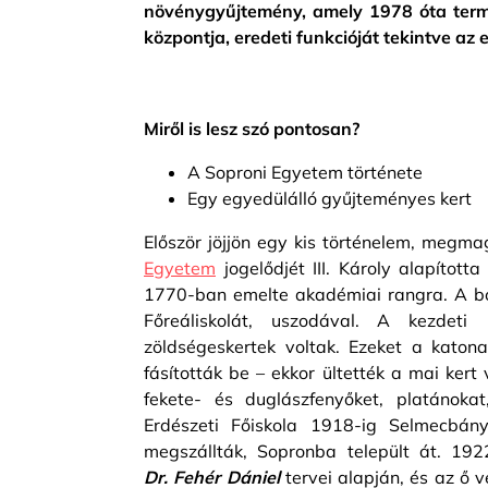
növénygyűjtemény, amely 1978 óta termé
központja, eredeti funkcióját tekintve az
Miről is lesz szó pontosan?
A Soproni Egyetem története
Egy egyedülálló gyűjteményes kert
Először jöjjön egy kis történelem, megma
Egyetem
jogelődjét III. Károly alapítot
1770-ban emelte akadémiai rangra. A bo
Főreáliskolát, uszodával. A kezdeti
zöldségeskertek voltak. Ezeket a katona
fásították be – ekkor ültették a mai kert
fekete- és duglászfenyőket, platánoka
Erdészeti Főiskola 1918-ig Selmecbá
megszállták, Sopronba települt át. 192
Dr. Fehér Dániel
tervei alapján, és az ő 