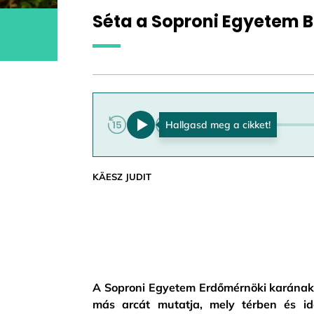
Séta a Soproni Egyetem B
0:00
KÄESZ JUDIT
A Soproni Egyetem Erdőmérnöki karának 
más arcát mutatja, mely térben és idő