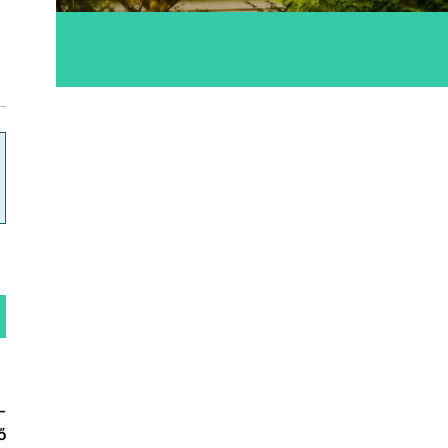
ok
-
ő