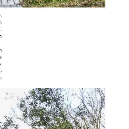
s
n
,
n
n
s
k
s
g