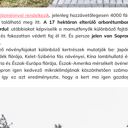
űjteménnyel rendelkezik
, jelenleg hozzávetőlegesen 4000 fá
található meg itt.
A 17 hektáron elterülő arborétumba
rdul
: utóbbiakat képviselik a mamutfenyők különböző fajtái
s fokozottan védett faj él itt. És persze
jelen van Sopro
.
emző növényfajokat különböző kertrészek mutatják be: Japá
k flórája, Kelet-Szibéria fás növényei, Kína lombhullató é
ria és Észak-Európa flórája, Észak-Amerika mérsékelt övéne
 Sopron igen kedvező mikroklímájának köszönhetően számo
át, így ez azt eredményezte, hogy a kert ma igen gazda