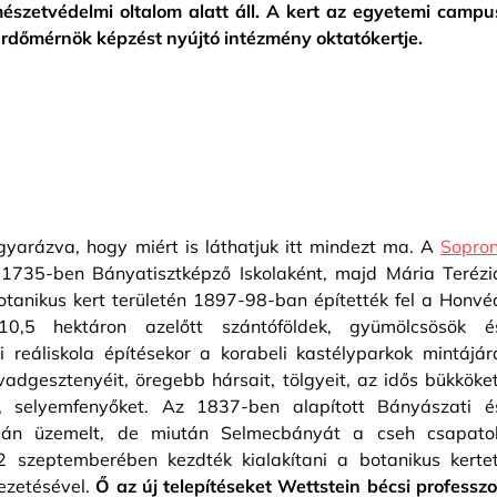
szetvédelmi oltalom alatt áll. A kert az egyetemi campu
 erdőmérnök képzést nyújtó intézmény oktatókertje.
gyarázva, hogy miért is láthatjuk itt mindezt ma. A
Sopron
ta 1735-ben Bányatisztképző Iskolaként, majd Mária Terézi
tanikus kert területén 1897-98-ban építették fel a Honvé
 10,5 hektáron azelőtt szántóföldek, gyümölcsösök é
i reáliskola építésekor a korabeli kastélyparkok mintájár
 vadgesztenyéit, öregebb hársait, tölgyeit, az idős bükköket
t, selyemfenyőket. Az 1837-ben alapított Bányászati é
nyán üzemelt, de miután Selmecbányát a cseh csapato
2 szeptemberében kezdték kialakítani a botanikus kertet
vezetésével.
Ő az új telepítéseket Wettstein bécsi professzo