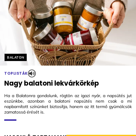
Helyszín címkék:
BALATON
TOPLISTÁK
Nagy balatoni lekvárkörkép
Ha a Balatonra gondolunk, rögtön az igazi nyár, a napsütés jut
eszünkbe, azonban a balatoni napsütés nem csak a mi
napbarnított színünket biztosítja, hanem az itt termő gyümölcsök
zamatossá érését is.