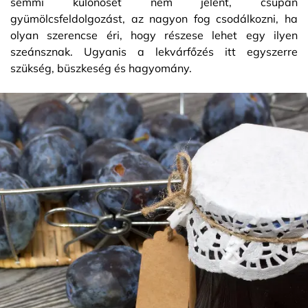
semmi különöset nem jelent, csupán
gyümölcsfeldolgozást, az nagyon fog csodálkozni, ha
olyan szerencse éri, hogy részese lehet egy ilyen
szeánsznak. Ugyanis a lekvárfőzés itt egyszerre
szükség, büszkeség és hagyomány.