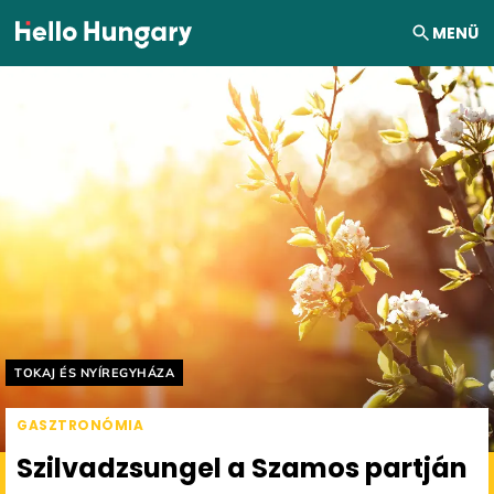
Ugrás a tartalomhoz
MENÜ
Helyszín címkék:
TOKAJ ÉS NYÍREGYHÁZA
GASZTRONÓMIA
Szilvadzsungel a Szamos partján