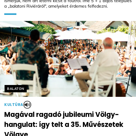
ismerjük, nem árt letérni kicsit a főútról. Íme 5 + 1 bájos település
a „balatoni Riviéráról", amelyeket érdemes felfedezni.
Helyszín címkék:
BALATON
KULTÚRA
Magával ragadó jubileumi Völgy-
hangulat: így telt a 35. Művészetek
Völgye