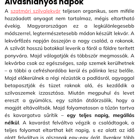
Alváshiányos napok
A
szatmári szilvalekvár
teljesen organikus, sem miféle
hozzáadott anyagot nem tartalmaz, mégis eltartható
évekig. Magyarországon ez a legkülönlegesebb
módszerrel, legtermészetesebb módon készült lekvár. A
lekvárfőzés napján összejön a nagy család, a rokonok.
A szilvát hosszú botokkal leverik a fáról a földre terített
ponyvára. Majd válogatják és többször megmossák. A
lekvárba csak az egészséges, szép szemek kerülhetnek
– a többi a cefréshordóba kerül és pálinka lesz belőle.
Majd előkerülnek a régi rézüstök a padlásról, agyaggal
betapasztják és tüzet raknak alá, és kezdődik a
szilvaszemek izzasztása. Miután megpuhul és levet
ereszt a gyümölcs, egy szitán átdörzsölik, hogy a
magját eltávolítsák. Majd folyamatosan a tűzön tartva
és kavargatva sűrítik –
egy teljes napig, megállás
nélkül
. A kavarást felváltva végzik a családtagok, a
teljes folyamat eltarthat két napig, s ez alatt az idő
alatt felváltva is alszanak egy-egy órát. Ilyenkor több