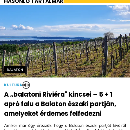
HASONLÓ TARTALMAK
Helyszín címkék:
BALATON
KULTÚRA
A „balatoni Riviéra" kincsei – 5 + 1
apró falu a Balaton északi partján,
amelyeket érdemes felfedezni
Amikor már úgy érezzük, hogy a Balaton északi partját kívülről