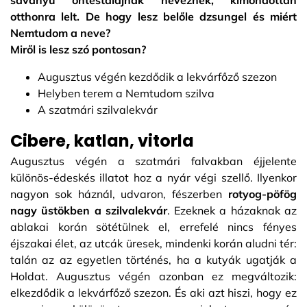
savanyú öntéstalajnak neveznek, kimondottan
otthonra lelt. De hogy lesz belőle dzsungel és miért
Nemtudom a neve?
Miről is lesz szó pontosan?
Augusztus végén kezdődik a lekvárfőző szezon
Helyben terem a Nemtudom szilva
A szatmári szilvalekvár
Cibere, katlan, vitorla
Augusztus végén a szatmári falvakban éjjelente
különös-édeskés illatot hoz a nyár végi szellő. Ilyenkor
nagyon sok háznál, udvaron, fészerben
rotyog-pöfög
nagy üstökben a szilvalekvár
. Ezeknek a házaknak az
ablakai korán sötétülnek el, errefelé nincs fényes
éjszakai élet, az utcák üresek, mindenki korán aludni tér:
talán az az egyetlen történés, ha a kutyák ugatják a
Holdat. Augusztus végén azonban ez megváltozik:
elkezdődik a lekvárfőző szezon. És aki azt hiszi, hogy ez