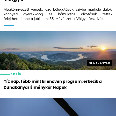
Megkönnyezett versek, laza bólogatások, szívbe markoló dalok,
könnyed gyerekkacaj és bámulatos alkotások tették
felejthetetlenné a jubileumi 35. Művészetek Völgye fesztivált.
Helyszín címké
DUNAKANYAR
AKTÍV
Tíz nap, több mint kilencven program: érkezik a
Dunakanyar Élménykör Napok