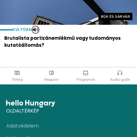
Helyszín címkék:
BÜK ÉS SÁRVÁR
KULTÚRA
Brutalista partizánemlékmű vagy tudományos
kutatóállomás?
Térkép
Magazin
Programok
Audio guide
OLDALTÉRKÉP
Adatvédelem