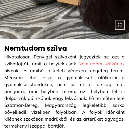
Nemtudom szilva
Hivatalosan Penyigei szilvaként jegyezték be azt a
szilvafajtát, amit a helyiek csak
Nemtudom szilvának
hívnak, és amiből a keleti végeken rengeteg terem.
Mégsem lehet ezzel a gyümölccsel találkozni a
gyümölcsösstandokon, nem jut el az ország más
pontjaira: ami helyben terem, azt helyben fel is
dolgozzák pálinkának vagy lekvárnak. Fő termőterülete
Szatmár-Bereg. Magyarország legkeletibb sarka
bővelkedik vizekben, folyókban. A folyók időnként
kilépnek szokásos medrükből, és az árterüket agyagos,
termékeny iszappal borítják.