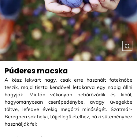
Púderes macska
A kész lekvárt nagy, csak erre használt fateknőbe
teszik, majd tiszta kendővel letakarva egy napig állni
hagyják. Miután vékonyan bebőröződik és kihűl,
hagyományosan cserépedénybe, avagy üvegekbe
töltve, lefedve évekig megőrzi minőségét. Szatmár-
Beregben sok helyi, tájjellegű ételhez, házi süteményhez
használják fel: