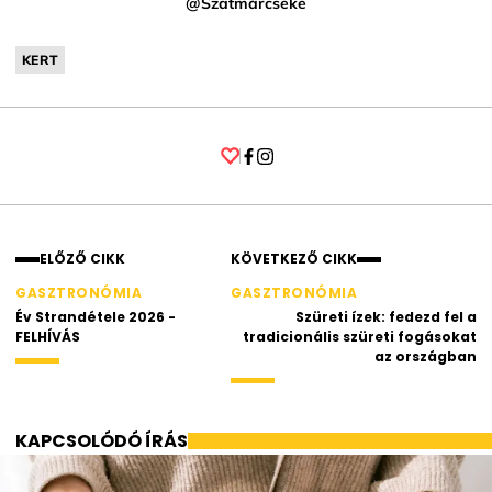
@Szatmárcseke
KERT
Facebook
Instagram
ELŐZŐ CIKK
KÖVETKEZŐ CIKK
GASZTRONÓMIA
GASZTRONÓMIA
Év Strandétele 2026 -
Szüreti ízek: fedezd fel a
FELHÍVÁS
tradicionális szüreti fogásokat
az országban
KAPCSOLÓDÓ ÍRÁS