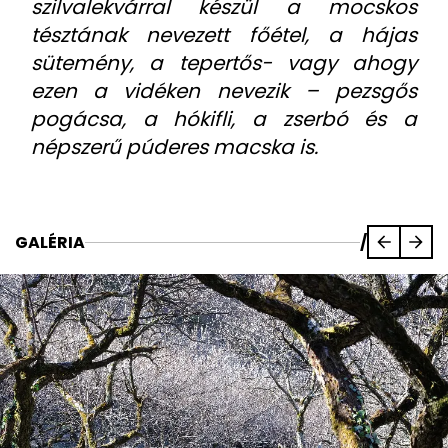
szilvalekvárral készül a mocskos
tésztának nevezett főétel, a hájas
sütemény, a tepertős- vagy ahogy
ezen a vidéken nevezik – pezsgős
pogácsa, a hókifli, a zserbó és a
népszerű púderes macska is.
GALÉRIA
/