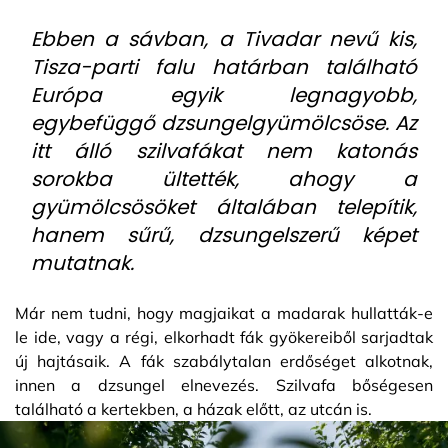
Ebben a sávban, a Tivadar nevű kis,
Tisza-parti falu határban található
Európa egyik legnagyobb,
egybefüggő dzsungelgyümölcsöse. Az
itt álló szilvafákat nem katonás
sorokba ültették, ahogy a
gyümölcsösöket általában telepítik,
hanem sűrű, dzsungelszerű képet
mutatnak.
Már nem tudni, hogy magjaikat a madarak hullatták-e
le ide, vagy a régi, elkorhadt fák gyökereiből sarjadtak
új hajtásaik. A fák szabálytalan erdőséget alkotnak,
innen a dzsungel elnevezés. Szilvafa bőségesen
található a kertekben, a házak előtt, az utcán is.