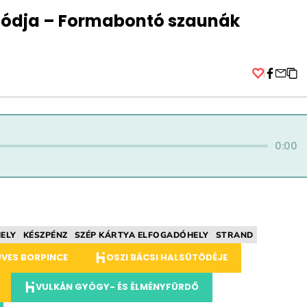
módja – Formabontó szaunák
Facebo
0:00
ELY
KÉSZPÉNZ
SZÉP KÁRTYA ELFOGADÓHELY
STRAND
ŰVES BORPINCE
OSZI BÁCSI HALSÜTÖDÉJE
VULKÁN GYÓGY- ÉS ÉLMÉNYFÜRDŐ