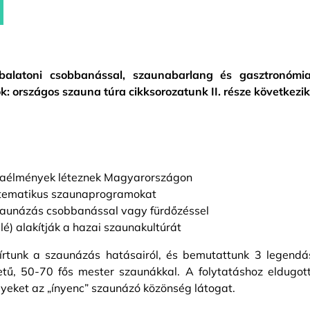
 balatoni csobbanással, szaunabarlang és gasztronómia
 országos szauna túra cikksorozatunk II. része következik
unaélmények léteznek Magyarországon
y tematikus szaunaprogramokat
zaunázás csobbanással vagy fürdőzéssel
uálé) alakítják a hazai szaunakultúrát
írtunk a szaunázás hatásairól, és bemutattunk 3 legendá
etű, 50-70 fős mester szaunákkal. A folytatáshoz eldugott
elyeket az „ínyenc” szaunázó közönség látogat.