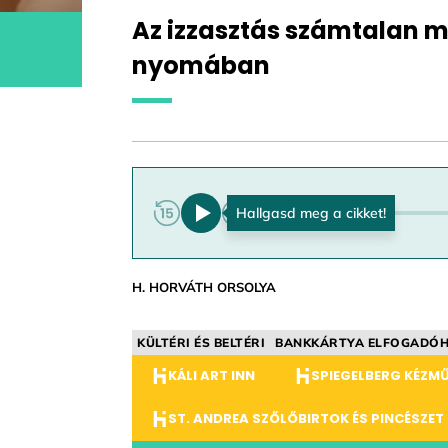
Az izzasztás számtalan 
nyomában
0:00
H. HORVÁTH ORSOLYA
KÜLTÉRI ÉS BELTÉRI
BANKKÁRTYA ELFOGADÓH
KÁLI ART INN
SPIEGELBERG KÉZM
ST. ANDREA SZŐLŐBIRTOK ÉS PINCÉSZET