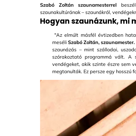
Szabó Zoltán szaunamesterrel
beszélg
szaunakultúrának – szaunákról, vendégekrő
Hogyan szaunázunk, mi 
"Az elmúlt másfél évtizedben hata
meséli
Szabó Zoltán, szaunamester.
szaunázás – mint szállodai, uszo
szórakoztató programmá vált. A s
vendégeket, akik szinte észre sem v
megtanulták. Ez persze egy hosszú fo