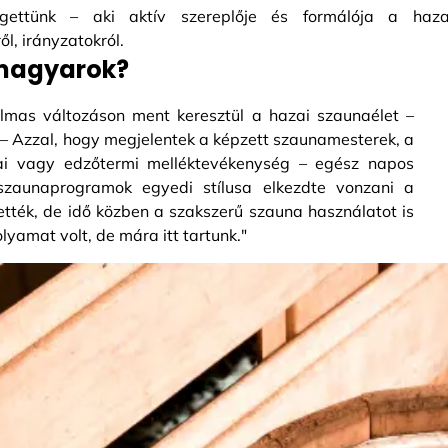
ettünk – aki aktív szereplője és formálója a haza
l, irányzatokról.
magyarok?
lmas változáson ment keresztül a hazai szaunaélet –
– Azzal, hogy megjelentek a képzett szaunamesterek, a
dai vagy edzőtermi melléktevékenység – egész napos
zaunaprogramok egyedi stílusa elkezdte vonzani a
ették, de idő közben a szakszerű szauna használatot is
lyamat volt, de mára itt tartunk."