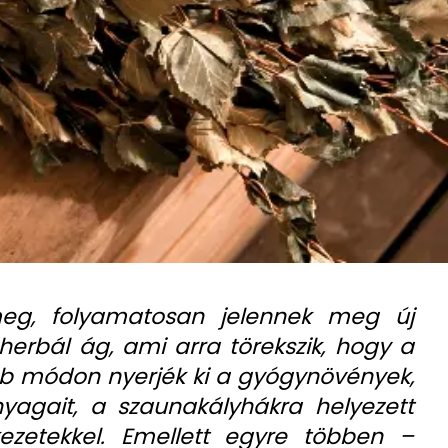
meg, folyamatosan jelennek meg új
 herbál ág, ami arra törekszik, hogy a
b módon nyerjék ki a gyógynövények,
nyagait, a szaunakályhákra helyezett
kezetekkel. Emellett egyre többen –