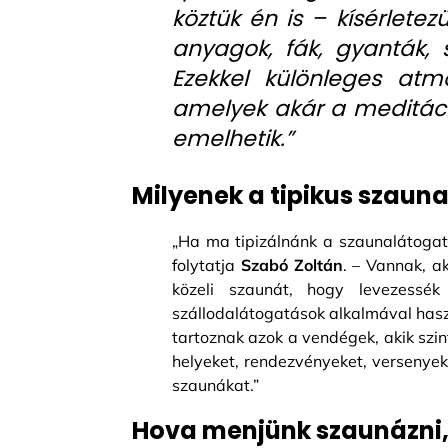
köztük én is – kísérletez
anyagok, fák, gyanták, s
Ezekkel különleges atm
amelyek akár a meditác
emelhetik.”
Milyenek a tipikus szau
„Ha ma tipizálnánk a szaunalátogat
folytatja
Szabó Zoltán
. – Vannak, a
közeli szaunát, hogy levezessé
szállodalátogatások alkalmával haszn
tartoznak azok a vendégek, akik szin
helyeket, rendezvényeket, versenyek
szaunákat.”
Hova menjünk szaunázni,