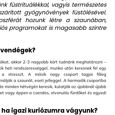
ünk füstrituálékkal, vagyis természetes
zárított gyógynövények füstölésével.
oszférát hozunk létre a szaunában,
iós programokat is magasabb szintre
navendégek?
ókat, akkor 2-3 nagyobb kört tudnánk meghatározni –
kik heti rendszerességgel, munka után keresnek fel egy
k a stresszt. A másik nagy csoport tagjai főleg
álják a szaunát, eseti jelleggel. A harmadik csoportba
te minden hétvégén keresik, kutatják az újabbnál újabb
et vagy éppen a csendes, elvonulós fürdőket és egyedi
 ha igazi kuriózumra vágyunk?