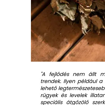
"A fejlődés nem állt 
trendek. Ilyen például a
lehető legtermészeteseb
rügyek és levelek illata
speciális átgőzölő szer