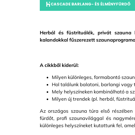
CASCADE BARLANG- ÉS ÉLMÉNYFÜRDŐ
Herbál és füstrituálék, privát szauna
kalandokkal fűszerezett szaunaprogramok:
A cikkből kiderül:
Milyen különleges, formabontó sza
Hol találunk balatoni, barlangi vag
Mely helyszíneken kombinálható a s
Milyen új trendek (pl. herbál, füstrit
Az országos szauna túra első részében 
fürdőt, profi szaunavilággal és nagymér
különleges helyszíneket kutattunk fel, am