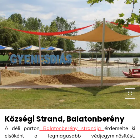
Községi Strand, Balatonberény
A déli parton
Balatonberény strandja
érdemelte ki
elsőként a legmagasabb védjegyminősítést.