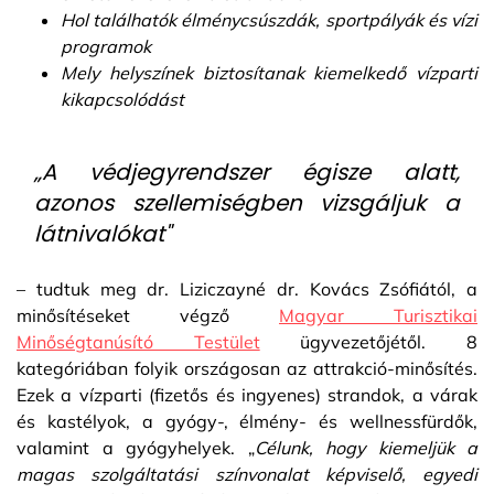
Hol találhatók élménycsúszdák, sportpályák és vízi
programok
Mely helyszínek biztosítanak kiemelkedő vízparti
kikapcsolódást
„A védjegyrendszer égisze alatt,
azonos szellemiségben vizsgáljuk a
látnivalókat"
– tudtuk meg dr. Liziczayné dr. Kovács Zsófiától, a
minősítéseket végző
Magyar Turisztikai
Minőségtanúsító Testület
ügyvezetőjétől. 8
kategóriában folyik országosan az attrakció-minősítés.
Ezek a vízparti (fizetős és ingyenes) strandok, a várak
és kastélyok, a gyógy-, élmény- és wellnessfürdők,
valamint a gyógyhelyek. „
Célunk, hogy kiemeljük a
magas szolgáltatási színvonalat képviselő, egyedi