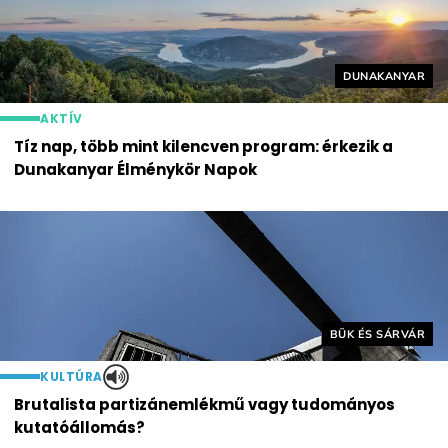
Helyszín címké
DUNAKANYAR
AKTÍV
Tíz nap, több mint kilencven program: érkezik a
Dunakanyar Élménykör Napok
Helyszín címkék:
BÜK ÉS SÁRVÁR
KULTÚRA
Brutalista partizánemlékmű vagy tudományos
kutatóállomás?