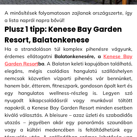
A minősítések folyamatosan zajlanak országszerte, így
a lista napról napra bővül!
Plusz 1 tipp: Kenese Bay Garden
Resort, Balatonkenese
Ha a strandoláson túl komplex pihenésre vágyunk,
érdemes ellátogatni
Balatonkenesére, a
Kenese Bay
Garden Resort
ba
. A Balaton keleti kapujában található,
elegáns, mégis családias hangulatú szálláshelyen
nemcsak közvetlen vízparti pihenés vár bennünket,
hanem bár, étterem, fitneszpark, gondosan ápolt kert és
egy hangulatos wellness-részleg is. Legyen szó
nyugodt kikapcsolódásról vagy munkával töltött
napokról, a Kenese Bay Garden Resort minden esetben
kiváló választás. A bleisure – azaz üzleti és szabadidős
utazás – jegyében akár egy panorámás szaunában
vagy a kültéri medencében is feltöltődhetünk egy
tárgyalás után. A szállodában számos lehetőség van