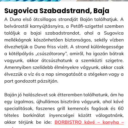
Sugovica Szabadstrand, Baja
A Duna első ötcsillagos strandját Baján találhatjuk. A
belvárostól karnyújtásnyira, a Petőfi-szigettel szemben
találjuk a bajai szabadstrandot, ahol a Sugovica
mellékágnak köszönhetően biztonságos, sekély vízben
élvezhetjük a Duna friss vizét. A strand különlegessége
a kötélpályás „csúszótorony”, amiről, ha igazán bátrak
vagyunk, akkor átcsúszhatunk a szemközti szigetre.
Amennyiben szelídebb élményekre vágyunk, akkor csak
élvezzük a víz és a nap simogatását a stégeken vagy a
part gondozott pázsitján.
Baján jó halászlevet sok étteremben találhatunk, ám ha
egy izgalmas, újhullámos bisztróra vágyunk, ahol kávé
specialitások, faszenes grill kemencés fogások és 60
tételes borkínálat ínyencségei között válogatnánk,
akkor térjünk be ide:
BORBISTRO kávé – konyha –