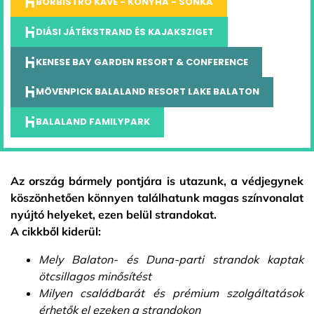
BORBISTRO KÁVÉ - KONYHA - SONKA
DIÁSI JÁTÉKSTRAND ÉS KAJAKSZIGET
KENESE BAY GARDEN RESORT & CONFERENCE
MÖVENPICK BALALAND RESORT LAKE BALATON
BALALAND FAMILYPARK
Az ország bármely pontjára is utazunk, a védjegynek
köszönhetően könnyen találhatunk magas színvonalat
nyújtó helyeket, ezen belül strandokat.
A cikkből kiderül:
Mely Balaton- és Duna-parti strandok kaptak
ötcsillagos minősítést
Milyen családbarát és prémium szolgáltatások
érhetők el ezeken a strandokon