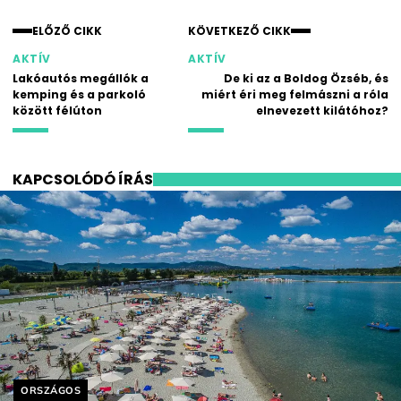
ELŐZŐ CIKK
KÖVETKEZŐ CIKK
AKTÍV
AKTÍV
Lakóautós megállók a
De ki az a Boldog Özséb, és
kemping és a parkoló
miért éri meg felmászni a róla
között félúton
elnevezett kilátóhoz?
KAPCSOLÓDÓ ÍRÁS
Helyszín címkék:
ORSZÁGOS