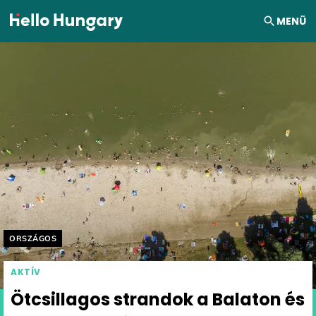
Ugrás a tartalomhoz
MENÜ
Helyszín címkék:
ORSZÁGOS
AKTÍV
Ötcsillagos strandok a Balaton és