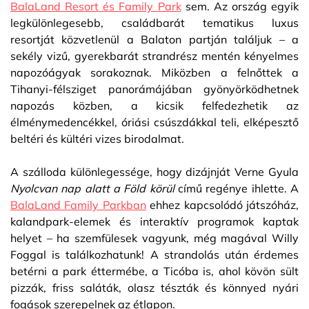
BalaLand Resort és Family Park
sem. Az ország egyik
legkülönlegesebb, családbarát tematikus luxus
resortját közvetlenül a Balaton partján találjuk – a
sekély vizű, gyerekbarát strandrész mentén kényelmes
napozóágyak sorakoznak. Miközben a felnőttek a
Tihanyi-félsziget panorámájában gyönyörködhetnek
napozás közben, a kicsik felfedezhetik az
élménymedencékkel, óriási csúszdákkal teli, elképesztő
beltéri és kültéri vizes birodalmat.
A szálloda különlegessége, hogy dizájnját Verne Gyula
Nyolcvan nap alatt a Föld körül
című regénye ihlette. A
BalaLand Family Parkban
ehhez kapcsolódó játszóház,
kalandpark-elemek és interaktív programok kaptak
helyet – ha szemfülesek vagyunk, még magával Willy
Foggal is találkozhatunk! A strandolás után érdemes
betérni a park éttermébe, a Ticóba is, ahol kövön sült
pizzák, friss saláták, olasz tészták és könnyed nyári
fogások szerepelnek az étlapon.