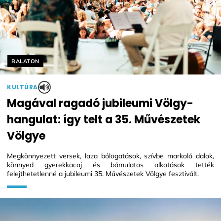
Helyszín címkék:
BALATON
KULTÚRA
Magával ragadó jubileumi Völgy-
hangulat: így telt a 35. Művészetek
Völgye
Megkönnyezett versek, laza bólogatások, szívbe markoló dalok,
könnyed gyerekkacaj és bámulatos alkotások tették
felejthetetlenné a jubileumi 35. Művészetek Völgye fesztivált.