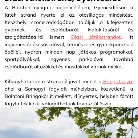
A Balaton nyugati medencéjében, Gyenesdiáson a
Játék strand nyerte el az ötcsillagos minősítést.
Keszthely szomszédságában találjuk a kifejezetten
gyermek- és családbarát kialakításáról és
szolgáltatásairól ismert
Diási Játékstrandot
. Itt
ingyenes óriáscsúszdával, természetes gyerekpancsoló
öböllel, nyáron minden nap játékos programokkal,
sportpályákkal, ingyenes parkolóval, továbbá
családbarát öltözőkkel és mosdókkal várnak minket.
Kihagyhatatlan a strandról jövet-menet a
Bringatanya,
ahol a Somogyi fagylalt műhelyben, közvetlenül a
Balatoni Bringakörút mellett, díjnyertes, helyben főzött
fagylaltok közül válogathatunk tavasztól őszig.