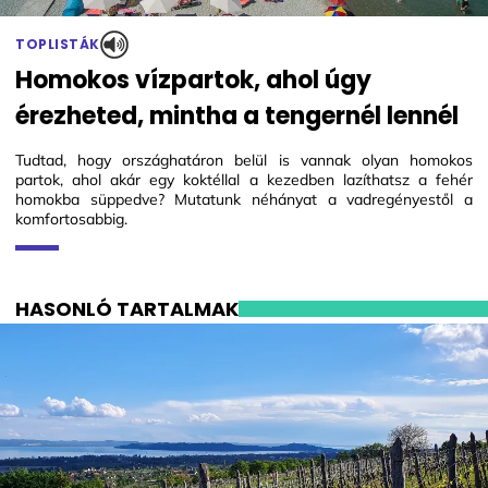
TOPLISTÁK
Homokos vízpartok, ahol úgy
érezheted, mintha a tengernél lennél
Tudtad, hogy országhatáron belül is vannak olyan homokos
partok, ahol akár egy koktéllal a kezedben lazíthatsz a fehér
homokba süppedve? Mutatunk néhányat a vadregényestől a
komfortosabbig.
HASONLÓ TARTALMAK