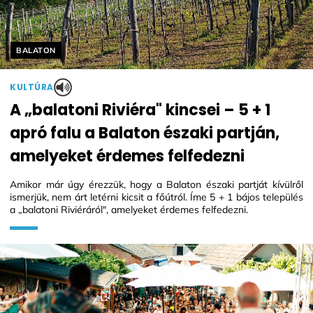
Helyszín címkék:
BALATON
KULTÚRA
A „balatoni Riviéra" kincsei – 5 + 1
apró falu a Balaton északi partján,
amelyeket érdemes felfedezni
Amikor már úgy érezzük, hogy a Balaton északi partját kívülről
ismerjük, nem árt letérni kicsit a főútról. Íme 5 + 1 bájos település
a „balatoni Riviéráról", amelyeket érdemes felfedezni.