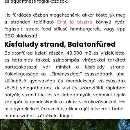
és aquafitness foglalkozások.
Ha fürdőzés közben megéheznénk, akkor kóstoljuk meg
a strandon található
Enni jó bisztró
könnyű nyári
fogásait, street food stílusú hamburgereit, vagy épp
BBQ oldalasát!
Kisfaludy strand, Balatonfüred
Balatonfüred keleti részén, 40.000 m2-es vízfelülettel
és hatalmas fákkal, színpompás virágokkal tarkított
partszakasszal vár minket a Kisfaludy strand.
Különlegessége az „Élménysziget” csúszdapark, ahol
különböző gyorsaságú és meredekségű vízicsúszdák
között válogathatunk, de vízi és szárazföldi röplabda
pályák, strand foci és kézilabdapályák, valamint fejelő
kapupár is gondoskodik az aktív szórakozásunkról. Ha
pici gyerekekkel érkeznénk, akkor a jól felszerelt baba-
mama szobát is értékelni fogjuk.