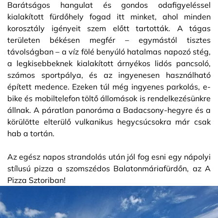
Barátságos hangulat és gondos odafigyeléssel
kialakított fürdőhely fogad itt minket, ahol minden
korosztály igényeit szem előtt tartották. A tágas
területen békésen megfér – egymástól tisztes
távolságban – a víz fölé benyúló hatalmas napozó stég,
a legkisebbeknek kialakított árnyékos lidós pancsoló,
számos sportpálya, és az ingyenesen használható
épített medence. Ezeken túl még ingyenes parkolás, e-
bike és mobiltelefon töltő állomások is rendelkezésünkre
állnak. A páratlan panoráma a Badacsony-hegyre és a
körülötte elterülő vulkanikus hegycsúcsokra már csak
hab a tortán.
Az egész napos strandolás után jól fog esni egy nápolyi
stílusú pizza a szomszédos Balatonmáriafürdőn, az A
Pizza Sztoriban!